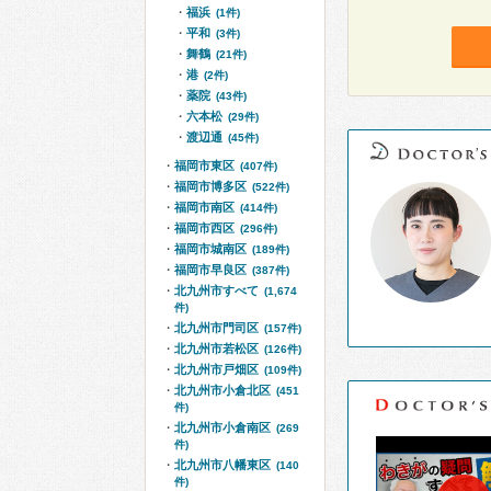
福浜
(1件)
平和
(3件)
舞鶴
(21件)
港
(2件)
薬院
(43件)
六本松
(29件)
渡辺通
(45件)
福岡市東区
(407件)
福岡市博多区
(522件)
福岡市南区
(414件)
福岡市西区
(296件)
福岡市城南区
(189件)
福岡市早良区
(387件)
北九州市すべて
(1,674
件)
北九州市門司区
(157件)
北九州市若松区
(126件)
北九州市戸畑区
(109件)
北九州市小倉北区
(451
件)
北九州市小倉南区
(269
件)
北九州市八幡東区
(140
件)