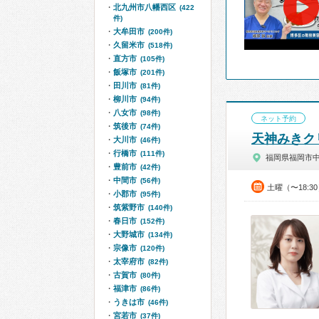
北九州市八幡西区
(422
件)
大牟田市
(200件)
久留米市
(518件)
直方市
(105件)
飯塚市
(201件)
田川市
(81件)
柳川市
(94件)
八女市
(98件)
ネット予約
筑後市
(74件)
天神みきク
大川市
(46件)
行橋市
(111件)
福岡県福岡市
豊前市
(42件)
中間市
(56件)
土曜（〜18:3
小郡市
(95件)
筑紫野市
(140件)
春日市
(152件)
大野城市
(134件)
宗像市
(120件)
太宰府市
(82件)
古賀市
(80件)
福津市
(86件)
うきは市
(46件)
宮若市
(37件)