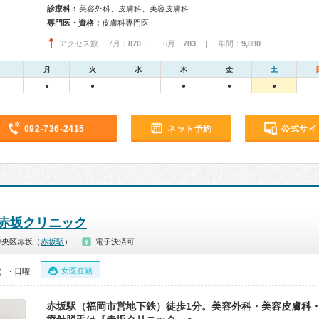
診療科：
美容外科、皮膚科、美容皮膚科
専門医・資格：
皮膚科専門医
アクセス数 7月：
870
| 6月：
783
| 年間：
9,080
月
火
水
木
金
土
●
●
●
●
●
092-736-2415
ネット予約
公式サイ
赤坂クリニック
中央区赤坂（
赤坂駅
）
電子決済可
女医在籍
0）・日曜
赤坂駅（福岡市営地下鉄）徒歩1分。美容外科・美容皮膚科