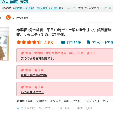
NTAL 福岡 赤坂
中央区赤坂（
赤坂駅
、
天神駅
、
西鉄福岡（天神）駅
）
マイナ受付 (スマホ可)
電
0）
夜（〜19:30）
赤坂駅1分の歯科。平日19時半・土曜13時半まで。笑気麻酔
査。マタニティ対応。CT完備。
4.63
口コミ6件
アンケート30
歯科・歯周病・歯と歯茎の痛み・腫れ・出血
5.0
安心できる歯科医院です。
歯科
5.0
親切丁寧で最終技術
歯科
5.0
いつも快適です！
診療科：
歯科、歯周病科、小児歯科、歯科口腔外科、インプラント、ホワイ
アクセス数 7月：
232
| 6月：
417
| 年間：
3,211