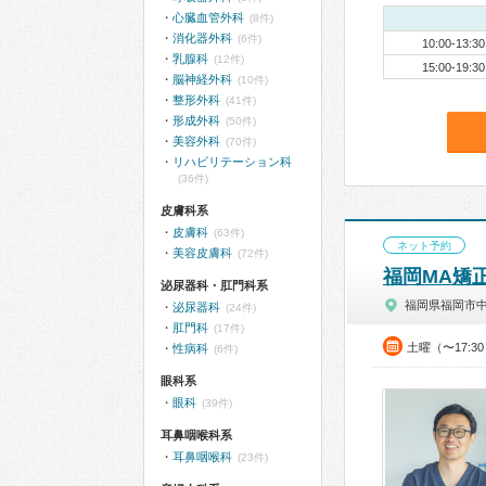
心臓血管外科
(8件)
消化器外科
(6件)
10:00-13:30
乳腺科
(12件)
15:00-19:30
脳神経外科
(10件)
整形外科
(41件)
形成外科
(50件)
美容外科
(70件)
リハビリテーション科
(36件)
皮膚科系
皮膚科
(63件)
ネット予約
美容皮膚科
(72件)
福岡MA矯
泌尿器科・肛門科系
福岡県福岡市
泌尿器科
(24件)
肛門科
(17件)
土曜（〜17:3
性病科
(6件)
眼科系
眼科
(39件)
耳鼻咽喉科系
耳鼻咽喉科
(23件)