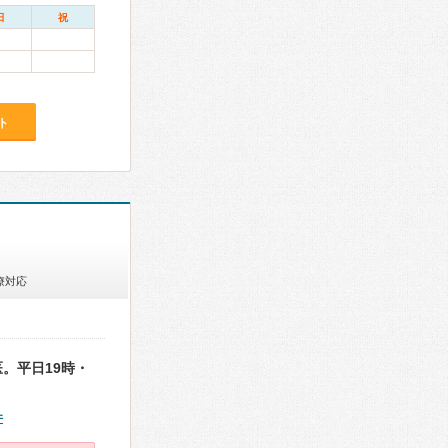
日
祝
ト
療対応
。平日19時・
件