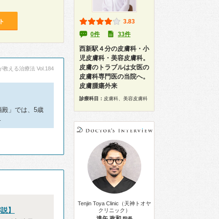
ト
3.83
0件
33件
西新駅４分の皮膚科・小
児皮膚科・美容皮膚科。
皮膚のトラブルは女医の
える治療法 Vol.184
皮膚科専門医の当院へ。
皮膚腫瘍外来
診療科目：
皮膚科、美容皮膚科
酒殿」では、5歳
…
Tenjin Toya Clinic（天神トオヤ
解説】
クリニック）
遠矢 政和
院長