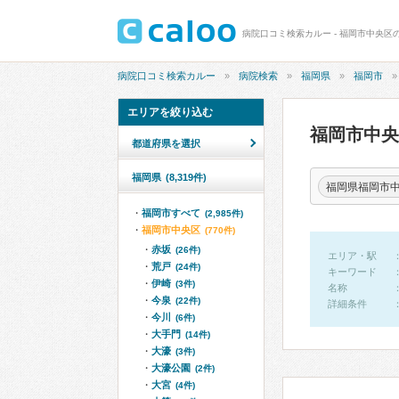
病院口コミ検索カルー - 福岡市中央区
病院口コミ検索カルー
病院検索
福岡県
福岡市
エリアを絞り込む
福岡市中
都道府県を選択
福岡県
(8,319件)
福岡県福岡市
福岡市すべて
(2,985件)
福岡市中央区
(770件)
赤坂
(26件)
エリア・駅
荒戸
(24件)
キーワード
伊崎
(3件)
名称
今泉
(22件)
詳細条件
今川
(6件)
大手門
(14件)
大濠
(3件)
大濠公園
(2件)
大宮
(4件)