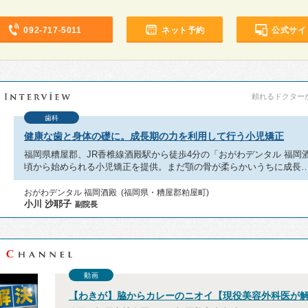
092-717-5011
ネット予約
公式サイ
頼れるドクターが教
歯科
健康な歯と身体の礎に。成長期の力を利用して行う小児矯正
福岡県糟屋郡、JR香椎線酒殿駅から徒歩4分の「おがわデンタル 福岡
頃から始められる小児矯正を提供。まだ顎の骨が柔らかいうちに成長
おがわデンタル 福岡酒殿 (福岡県・糟屋郡粕屋町)
小川 沙耶子
副院長
動画
【わきが】脇からカレーのニオイ【現役美容外科医が