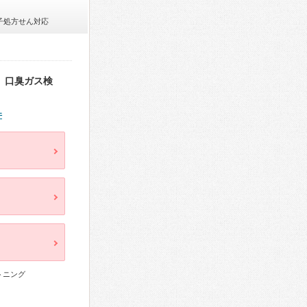
子処方せん対応
。口臭ガス検
件
トニング