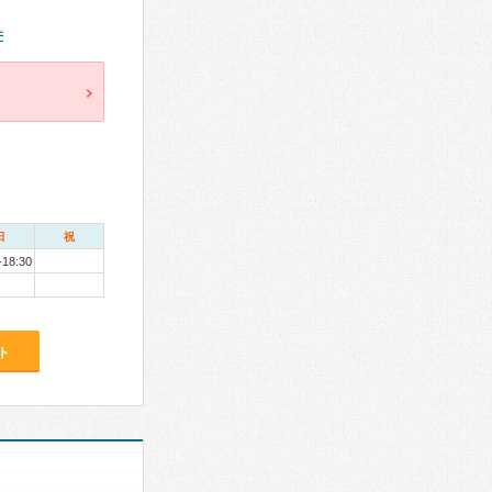
件
日
祝
-18:30
ト