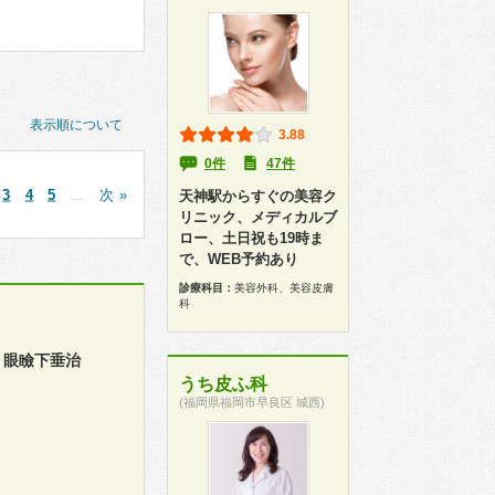
表示順について
3.88
0件
47件
3
4
5
…
次 »
天神駅からすぐの美容ク
リニック、メディカルブ
ロー、土日祝も19時ま
で、WEB予約あり
診療科目：
美容外科、美容皮膚
科
、眼瞼下垂治
うち皮ふ科
(福岡県福岡市早良区 城西)