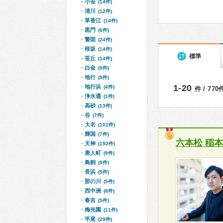
小笹
(14件)
清川
(12件)
草香江
(14件)
黒門
(6件)
警固
(24件)
桜坂
(14件)
標準
笹丘
(14件)
白金
(9件)
地行
(9件)
1-20
地行浜
(4件)
件 / 77
浄水通
(1件)
高砂
(13件)
谷
(7件)
大名
(101件)
輝国
(7件)
六本松 稲
天神
(192件)
唐人町
(9件)
鳥飼
(9件)
長浜
(5件)
那の川
(5件)
西中洲
(8件)
春吉
(5件)
梅光園
(11件)
平尾
(29件)