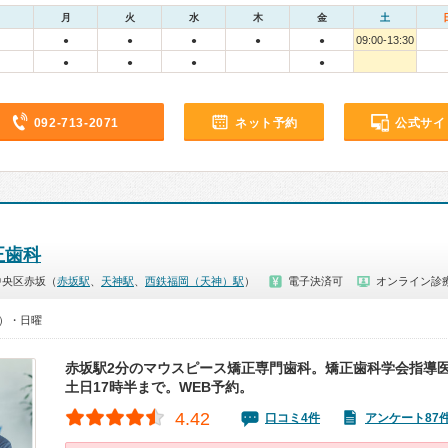
月
火
水
木
金
土
09:00-13:30
●
●
●
●
●
●
●
●
●
092-713-2071
ネット予約
公式サイ
正歯科
中央区赤坂（
赤坂駅
、
天神駅
、
西鉄福岡（天神）駅
）
電子決済可
オンライン診
0）・日曜
赤坂駅2分のマウスピース矯正専門歯科。矯正歯科学会指導医
土日17時半まで。WEB予約。
4.42
口コミ4件
アンケート87