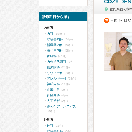
COZY DE
福岡県福岡市
診療科目から探す
土曜（〜13:3
内科系
内科
(188件)
呼吸器内科
(34件)
循環器内科
(54件)
消化器内科
(58件)
胃腸科
(44件)
内分泌代謝科
(8件)
糖尿病科
(21件)
リウマチ科
(20件)
アレルギー科
(28件)
神経内科
(12件)
血液内科
(3件)
腎臓内科
(4件)
人工透析
(2件)
緩和ケア（ホスピス）
(5件)
外科系
外科
(31件)
呼吸器外科
(6件)