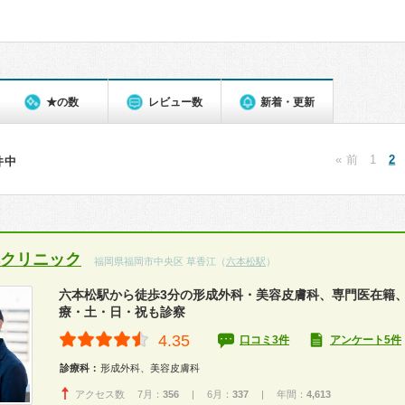
★の数
レビュー数
新着・更新
« 前
1
2
0件中
本クリニック
福岡県福岡市中央区 草香江（
六本松駅
）
六本松駅から徒歩3分の形成外科・美容皮膚科、専門医在籍
療・土・日・祝も診察
4.35
口コミ3件
アンケート5件
診療科：
形成外科、美容皮膚科
アクセス数 7月：
356
| 6月：
337
| 年間：
4,613