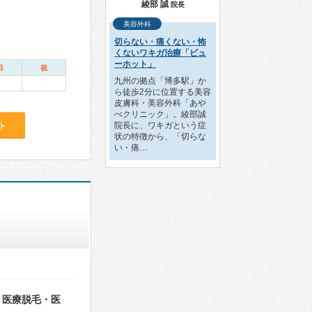
綾部 誠
院長
美容外科
切らない・痛くない・怖
くないワキガ治療「ビュ
ーホット」
日
祝
九州の拠点「博多駅」か
ら徒歩2分に位置する美容
皮膚科・美容外科「あや
べクリニック」。綾部誠
院長に、ワキガという症
ト
状の特徴から、「切らな
い・痛…
・医療脱毛・医