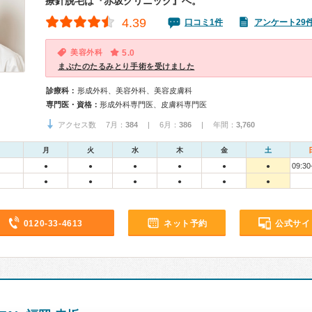
療針脱毛は『赤坂クリニック』へ。
4.39
口コミ1件
アンケート29
美容外科
5.0
まぶたのたるみとり手術を受けました
診療科：
形成外科、美容外科、美容皮膚科
専門医・資格：
形成外科専門医、皮膚科専門医
アクセス数 7月：
384
| 6月：
386
| 年間：
3,760
月
火
水
木
金
土
09:30
●
●
●
●
●
●
●
●
●
●
●
●
0120-33-4613
ネット予約
公式サイ