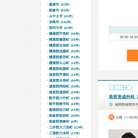
嘉麻市
(42件)
朝倉市
(83件)
みやま市
(43件)
糸島市
(142件)
那珂川市
(63件)
糟屋郡宇美町
(39件)
09:30-18:30
糟屋郡篠栗町
(28件)
糟屋郡志免町
(63件)
糟屋郡須惠町
(25件)
糟屋郡新宮町
(51件)
糟屋郡久山町
(12件)
糟屋郡粕屋町
(52件)
遠賀郡芦屋町
(13件)
遠賀郡水巻町
(40件)
遠賀郡岡垣町
(33件)
ネット予約
遠賀郡遠賀町
(24件)
美容形成外科
鞍手郡小竹町
(11件)
鞍手郡鞍手町
(18件)
福岡県福岡市
嘉穂郡桂川町
(11件)
朝倉郡筑前町
(26件)
土曜（〜18:0
朝倉郡東峰村
(4件)
三井郡大刀洗町
(13件)
三潴郡大木町
(17件)