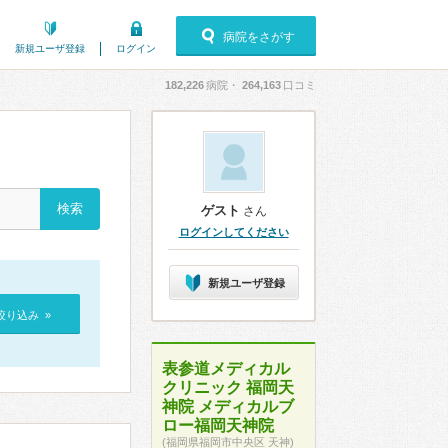
病院をさがす
新規ユーザ登録
ログイン
182,226
病院・
264,163
口コミ
ゲスト
さん
ログインしてください
新規ユーザ登録
絞り込み »
表参道メディカル
クリニック 福岡天
神院 メディカルブ
ロー福岡天神院
(福岡県福岡市中央区 天神)