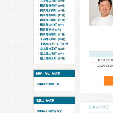
八女郡広川町
(30件)
田川郡香春町
(10件)
田川郡添田町
(15件)
田川郡糸田町
(12件)
田川郡川崎町
(21件)
田川郡大任町
(5件)
田川郡赤村
(3件)
田川郡福智町
(17件)
京都郡苅田町
(46件)
京都郡みやこ町
(15件)
築上郡吉富町
(12件)
築上郡上毛町
(5件)
築上郡築上町
(18件)
09:30-13:00
14:00-18:00
路線・駅から検索
福岡県の路線一覧
地図から検索
ネット予約
地図から病院を探す