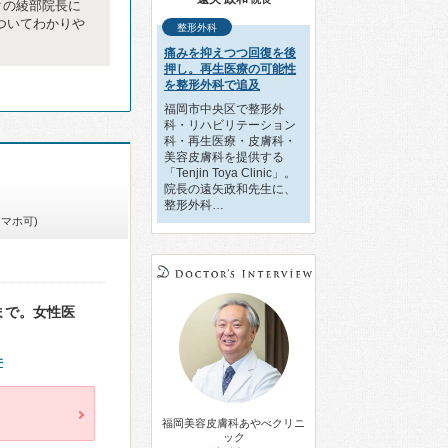
クの綾部院長に
ついてわかりや
整形外科
痛みを抑えつつ回復を後
押し。再生医療の可能性
を整形外科で追及
福岡市中央区で整形外
科・リハビリテーション
科・再生医療・皮膚科・
美容皮膚科を提供する
「Tenjin Toya Clinic」。
院長の遠矢政和先生に、
整形外科…
スマホ可)
まで。女性医
件
福岡美容皮膚科あやべクリニ
ック