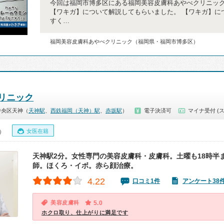
今回は福岡市博多区にある福岡美容皮膚科あやべクリニッ
【ワキガ】について解説してもらいました。 【ワキガ】に
すく…
福岡美容皮膚科あやべクリニック（福岡県・福岡市博多区）
リニック
中央区天神（
天神駅
、
西鉄福岡（天神）駅
、
赤坂駅
）
電子決済可
マイナ受付 (
女医在籍
0）
天神駅2分。女性専門の美容皮膚科・皮膚科。土曜も18時半
師。ほくろ・イボ。赤ら顔治療。
4.22
口コミ1件
アンケート38
美容皮膚科
5.0
ホクロ取り、仕上がりに満足です