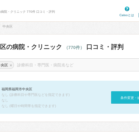
の病院・クリニック 770件 口コミ・評判
Calooとは
中央区
央区の病院・クリニック
口コミ・評判
（770件）
×
中央区
福岡県福岡市中央区
なし (診療科目や専門医などを指定できます)
条件変更・
なし
なし (曜日や時間帯を指定できます)