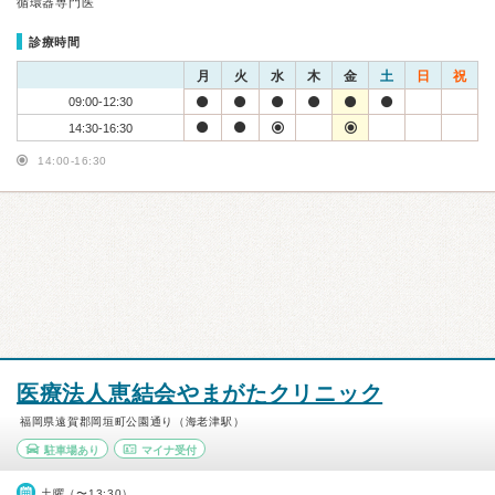
循環器専門医
診療時間
月
火
水
木
金
土
日
祝
09:00-12:30
14:30-16:30
14:00-16:30
医療法人恵結会やまがたクリニック
福岡県遠賀郡岡垣町公園通り（海老津駅）
駐車場あり
マイナ受付
土曜（〜13:30）