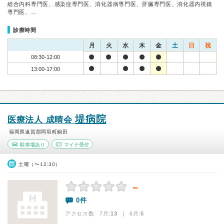
総合内科専門医、感染症専門医、消化器病専門医、肝臓専門医、消化器内視鏡
専門医、…
診療時間
月
火
水
木
金
土
日
祝
08:30-12:00
13:00-17:00
堤病院
医療法人 成晴会
福岡県遠賀郡岡垣町鍋田
駐車場あり
マイナ受付
土曜（〜12:30）
－
0件
アクセス数 7月:
13
| 6月:
5