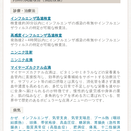
診療・治療法
インフルエンザ迅速検査
検査後約30分以内にインフルエンザの感染の有無やインフルエン
ザウィルスの特定が可能な検査法。
高感度インフルエンザ迅速検査
発熱後2～4時間以内にインフルエンザ感染の有無やインフルエン
ザウィルスの特定が可能な検査法。
ニンニク注射
ニンニク点滴
マイヤーズカクテル点滴
マイヤーズカクテル点滴は、ビタミンやミネラルなどの栄養素を
血管内に直接投与し、効率的な栄養補給をサポートする治療法で
す。サプリメント等の経口摂取とは異なり、消化管を通さず直接
血中濃度を高めるため、多忙な日常で不足しがちな栄養を速やか
に全身へ届けられるのが特徴です。慢性的な疲労感や身体の重
さ、肌の悩みなど、多角的なケアを求める方に選ばれている、世
界中で歴史のあるポピュラーな点滴メニューの一つです。
病気
かぜ
、
インフルエンザ
、
気管支炎
、
気管支喘息
、
プール熱（咽頭
結膜熱）
、
頭痛
、
帯状疱疹
、
高血圧症
、
糖尿病
、
胃腸炎（急性胃
腸炎）
、
脂質異常症（高脂血症）
、
肥満症
、
痛風
、
十二指腸潰