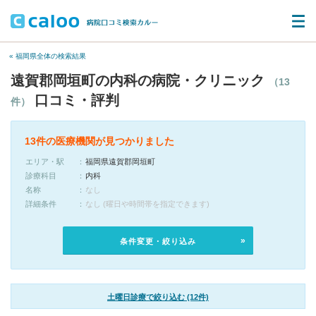
« 福岡県全体の検索結果
遠賀郡岡垣町の内科の病院・クリニック
（13
口コミ・評判
件）
13件の医療機関が見つかりました
エリア・駅
福岡県遠賀郡岡垣町
診療科目
内科
名称
なし
詳細条件
なし (曜日や時間帯を指定できます)
条件変更・絞り込み
土曜日診療で絞り込む (12件)