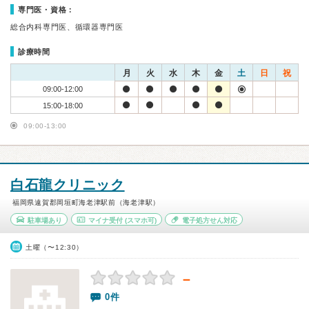
専門医・資格：
総合内科専門医、循環器専門医
診療時間
月
火
水
木
金
土
日
祝
09:00-12:00
15:00-18:00
09:00-13:00
白石龍クリニック
福岡県遠賀郡岡垣町海老津駅前（海老津駅）
駐車場あり
マイナ受付
(スマホ可)
電子処方せん対応
土曜（〜12:30）
－
0件