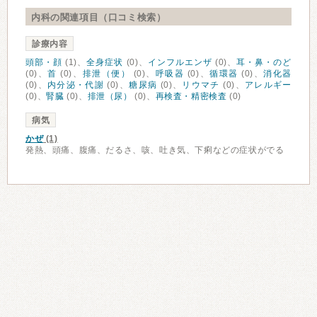
内科の関連項目（口コミ検索）
診療内容
頭部・顔
(1)、
全身症状
(0)、
インフルエンザ
(0)、
耳・鼻・のど
(0)、
首
(0)、
排泄（便）
(0)、
呼吸器
(0)、
循環器
(0)、
消化器
(0)、
内分泌・代謝
(0)、
糖尿病
(0)、
リウマチ
(0)、
アレルギー
(0)、
腎臓
(0)、
排泄（尿）
(0)、
再検査・精密検査
(0)
病気
かぜ
(1)
発熱、頭痛、腹痛、だるさ、咳、吐き気、下痢などの症状がでる