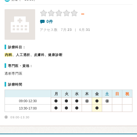
－
0件
アクセス数 7月:
23
| 6月:
31
診療科目：
内科
、人工透析、皮膚科、健康診断
専門医・資格：
透析専門医
診療時間
月
火
水
木
金
土
日
祝
09:00-12:30
13:30-17:00
09:00-13:30