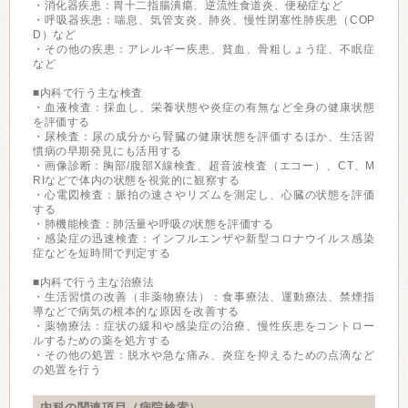
・消化器疾患：胃十二指腸潰瘍、逆流性食道炎、便秘症など
・呼吸器疾患：喘息、気管支炎、肺炎、慢性閉塞性肺疾患（COP
D）など
・その他の疾患：アレルギー疾患、貧血、骨粗しょう症、不眠症
など
■内科で行う主な検査
・血液検査：採血し、栄養状態や炎症の有無など全身の健康状態
を評価する
・尿検査：尿の成分から腎臓の健康状態を評価するほか、生活習
慣病の早期発見にも活用する
・画像診断：胸部/腹部X線検査、超音波検査（エコー）、CT、M
RIなどで体内の状態を視覚的に観察する
・心電図検査：脈拍の速さやリズムを測定し、心臓の状態を評価
する
・肺機能検査：肺活量や呼吸の状態を評価する
・感染症の迅速検査：インフルエンザや新型コロナウイルス感染
症などを短時間で判定する
■内科で行う主な治療法
・生活習慣の改善（非薬物療法）：食事療法、運動療法、禁煙指
導などで病気の根本的な原因を改善する
・薬物療法：症状の緩和や感染症の治療、慢性疾患をコントロー
ルするための薬を処方する
・その他の処置：脱水や急な痛み、炎症を抑えるための点滴など
の処置を行う
内科の関連項目（病院検索）