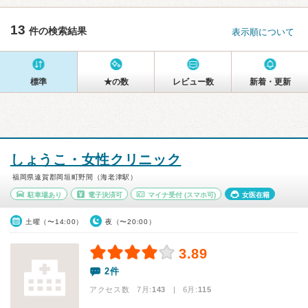
13
件の検索結果
表示順について
標準
★の数
レビュー数
新着・更新
しょうこ・女性クリニック
福岡県遠賀郡岡垣町野間（海老津駅）
駐車場あり
電子決済可
マイナ受付
(スマホ可)
女医在籍
土曜（〜14:00）
夜（〜20:00）
3.89
2件
アクセス数 7月:
143
| 6月:
115