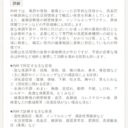
詳細
内科では、風邪や発熱、腹痛といった日常的な症状から、高血圧
や糖尿病などの生活習慣病まで幅広い疾患を対象としています。
また、健康診断後の精密検査や、インフルエンザワクチン、肺炎
球菌ワクチンなどの予防接種にも対応します。
急な体調不良や、何科に行けばいいか迷った時の最初の窓口とな
る診療科であり、必要に応じて専門医や高度医療機関への紹介も
行います。プライマリ・ケアを担う「かかりつけ医」として、地
域に根差し、幅広い世代の健康相談に柔軟に対応しているのが特
徴です。
治療は生活習慣の改善や薬物療法が中心ですが、手術が必要な場
合は外科など他科と連携して治療を進める役割も担います。
■内科で対応する主な症状
・急な体調不良：頭痛、発熱、咳、喉の痛み、鼻水、倦怠感など
（主に風邪やインフルエンザなどの感染症による症状）
・消化器症状：腹痛、便秘、下痢、吐き気、胸やけ、胃もたれな
ど（消化管に関わる症状）
・全身の不調：めまい、胸痛、息切れ、動悸、不眠、しびれ、ア
レルギー、急激な体重変化、むくみなど
・健康診断後の精密検査：血圧、血糖値、コレステロール値、尿
検査などの数値異常（自覚症状がない場合も含む）
■内科で診療する主な疾患
・急性感染症：風邪、インフルエンザ、感染性胃腸炎など
・生活習慣病：高血圧、糖尿病、脂質異常症、肥満症、高尿酸血
症（痛風）など