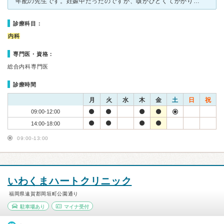
年配の先生です。妊娠中だったのですが、咳がひどくてかかりました。顔のレントゲンを撮るとのことでしたが、専門書籍を見せてくれるなどして、妊娠中でも安全なことを説明してくれました。お薬の選択においても一つ
診療科目：
内科
専門医・資格：
総合内科専門医
診療時間
月
火
水
木
金
土
日
祝
09:00-12:00
14:00-18:00
09:00-13:00
いわくまハートクリニック
福岡県遠賀郡岡垣町公園通り
駐車場あり
マイナ受付