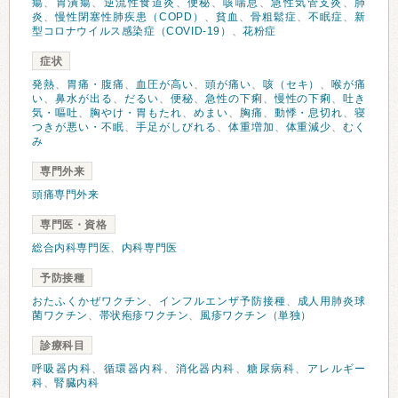
瘍
、
胃潰瘍
、
逆流性食道炎
、
便秘
、
咳喘息
、
急性気管支炎
、
肺
炎
、
慢性閉塞性肺疾患（COPD）
、
貧血
、
骨粗鬆症
、
不眠症
、
新
型コロナウイルス感染症（COVID-19）
、
花粉症
症状
発熱
、
胃痛・腹痛
、
血圧が高い
、
頭が痛い
、
咳（セキ）
、
喉が痛
い
、
鼻水が出る
、
だるい
、
便秘
、
急性の下痢
、
慢性の下痢
、
吐き
気・嘔吐
、
胸やけ・胃もたれ
、
めまい
、
胸痛
、
動悸・息切れ
、
寝
つきが悪い・不眠
、
手足がしびれる
、
体重増加
、
体重減少
、
むく
み
専門外来
頭痛専門外来
専門医・資格
総合内科専門医
、
内科専門医
予防接種
おたふくかぜワクチン
、
インフルエンザ予防接種
、
成人用肺炎球
菌ワクチン
、
帯状疱疹ワクチン
、
風疹ワクチン（単独）
診療科目
呼吸器内科
、
循環器内科
、
消化器内科
、
糖尿病科
、
アレルギー
科
、
腎臓内科