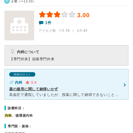
土曜（〜12:30）
3.00
1件
アクセス数 7月:
70
| 6月:
47
内科について
【専門外来】
頭痛専門外来
内科の口コミ
内科
3.0
薬の服用に関して納得いかず
高血圧で通院していましたが、投薬に関して納得できないことがあったので、 通院止めました。 血液検査で総コレステロールが236と、わずかに基準値（～219）より高かったので、ピタバスタチンという
診療科目：
内科
、循環器内科
専門医・資格：