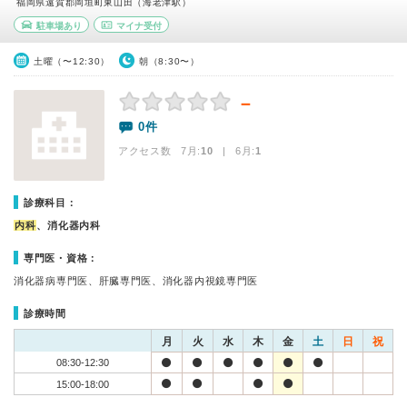
福岡県遠賀郡岡垣町東山田（海老津駅）
駐車場あり
マイナ受付
土曜（〜12:30）
朝（8:30〜）
－
0件
アクセス数 7月:
10
| 6月:
1
診療科目：
内科
、消化器内科
専門医・資格：
消化器病専門医、肝臓専門医、消化器内視鏡専門医
診療時間
月
火
水
木
金
土
日
祝
08:30-12:30
15:00-18:00