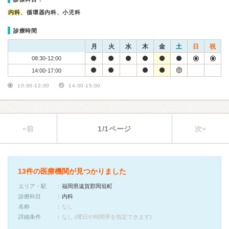
内科
、循環器内科、小児科
診療時間
月
火
水
木
金
土
日
祝
08:30-12:00
14:00-17:00
10:00-12:00
14:00-15:00
«前
1/1ページ
次»
13件の医療機関が見つかりました
エリア・駅
福岡県遠賀郡岡垣町
診療科目
内科
名称
なし
詳細条件
なし (曜日や時間帯を指定できます)