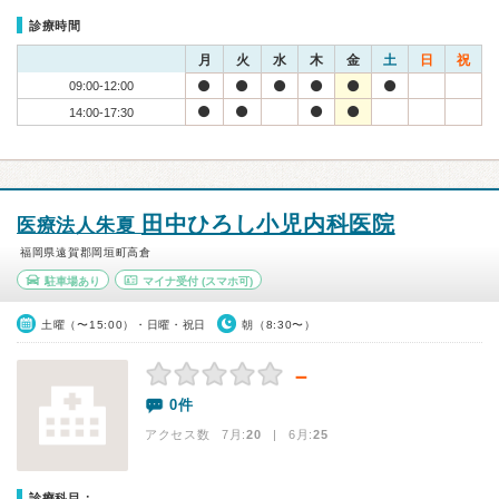
診療時間
月
火
水
木
金
土
日
祝
09:00-12:00
14:00-17:30
田中ひろし小児内科医院
医療法人朱夏
福岡県遠賀郡岡垣町高倉
駐車場あり
マイナ受付
(スマホ可)
土曜（〜15:00）・日曜・祝日
朝（8:30〜）
－
0件
アクセス数 7月:
20
| 6月:
25
診療科目：