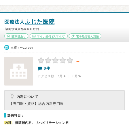
ふじた医院
医療法人
福岡県遠賀郡岡垣町野間
駐車場あり
マイナ受付
(スマホ可)
電子処方せん対応
土曜（〜13:00）
－
0件
アクセス数 7月:
4
| 6月:
4
内科について
【専門医・資格】
総合内科専門医
診療科目：
内科
、循環器内科、リハビリテーション科