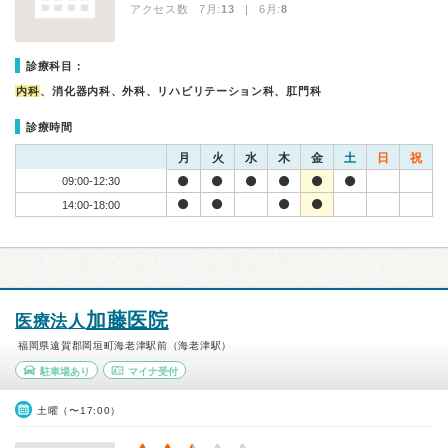
アクセス数 7月:
13
| 6月:
8
診療科目：
内科
、消化器内科、外科、リハビリテーション科、肛門科
診療時間
月
火
水
木
金
土
日
祝
09:00-12:30
14:00-18:00
加藤医院
医療法人
福岡県遠賀郡岡垣町海老津駅前（海老津駅）
駐車場あり
マイナ受付
土曜（〜17:00）