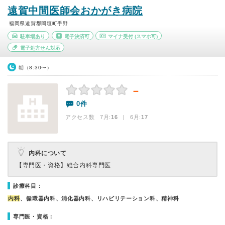
遠賀中間医師会おかがき病院
福岡県遠賀郡岡垣町手野
駐車場あり
電子決済可
マイナ受付
(スマホ可)
電子処方せん対応
朝（8:30〜）
－
0件
アクセス数 7月:
16
| 6月:
17
内科について
【専門医・資格】
総合内科専門医
診療科目：
内科
、循環器内科、消化器内科、リハビリテーション科、精神科
専門医・資格：