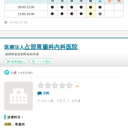
月
火
水
木
金
土
日
祝
09:00-12:00
14:00-18:00
14:00-17:00
占部胃腸科内科医院
医療法人
福岡県遠賀郡岡垣町内浦
駐車場あり
マイナ受付
土曜（〜12:00）
－
0件
アクセス数 7月:
7
| 6月:
8
診療科目：
内科
、胃腸科