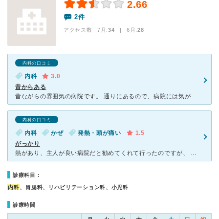
2.66
2件
アクセス数 7月:
34
| 6月:
28
内科の口コミ
内科
3.0
昔からある
昔ながらの雰囲気の病院です。 通りにあるので、病院には気がつくのですが、すぐ横にある駐車場の入り口が狭め？少しわかりにくいです。 駐車場自体は、そんなに狭くないので停めやすいのですが。 熱がある
内科の口コミ
内科
かぜ
発熱・頭が痛い
1.5
がっかり
熱があり、主人が良い病院だと勧めてくれて行ったのですが、 他の病院に行っているのであればそちらでみてもらいなさいと言われました。 が渋々コロナの検査をしてくれました ただのかぜと言われて熱を下げる
診療科目：
内科
、胃腸科、リハビリテーション科、小児科
診療時間