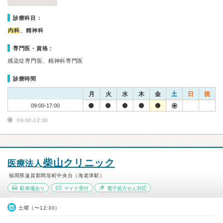
診療科目：
内科
、精神科
専門医・資格：
感染症専門医、精神科専門医
診療時間
月
火
水
木
金
土
日
祝
09:00-17:00
09:00-12:30
柴山クリニック
医療法人
福岡県遠賀郡岡垣町中央台（海老津駅）
駐車場あり
マイナ受付
電子処方せん対応
土曜（〜12:30）