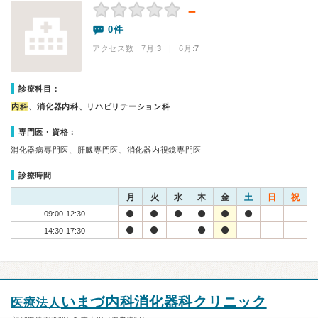
－
0件
アクセス数 7月:
3
| 6月:
7
診療科目：
内科
、消化器内科、リハビリテーション科
専門医・資格：
消化器病専門医、肝臓専門医、消化器内視鏡専門医
診療時間
月
火
水
木
金
土
日
祝
09:00-12:30
14:30-17:30
いまづ内科消化器科クリニック
医療法人