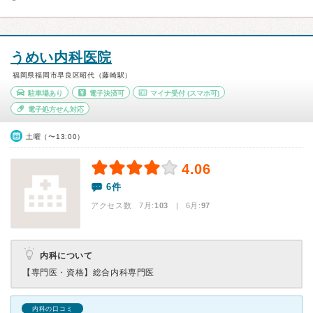
うめい内科医院
福岡県福岡市早良区昭代（藤崎駅）
駐車場あり
電子決済可
マイナ受付
(スマホ可)
電子処方せん対応
土曜（〜13:00）
4.06
6件
アクセス数 7月:
103
| 6月:
97
内科について
【専門医・資格】
総合内科専門医
内科の口コミ