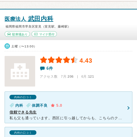
武田内科
医療法人
福岡県福岡市早良区室見（室見駅、藤崎駅）
駐車場あり
マイナ受付
土曜（〜13:00）
4.43
6件
アクセス数 7月:
206
| 6月:
121
内科の口コミ
内科
体調不良
5.0
信頼できる先生
私も父も通っています。西区に引っ越してからも、こちらのクリニックにしか行きません。 室見に引っ越してきてから、何軒か病院にいきましたが、こちらを受診してからは、何か具合が悪いとまずこちらに行きます。
内科の口コミ