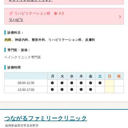
リハビリテーション科
4.5
リハビリ
診療科目：
内科
、神経内科、整形外科、リハビリテーション科、皮膚科
専門医・資格：
ペインクリニック専門医
診療時間
月
火
水
木
金
土
日
祝
08:50-12:30
13:30-17:00
つながるファミリークリニック
福岡県福岡市早良区野芥