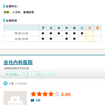
診療科目：
内科
、小児科、健康診断
診療時間
月
火
水
木
金
土
日
祝
08:30-12:30
14:00-18:00
吉住内科医院
福岡県福岡市早良区原
駐車場あり
マイナ受付
(スマホ可)
土曜（〜16:30）
3.90
3件