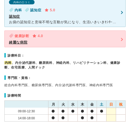
内科の口コミ
内科
認知症
5.0
認知症
お袋の認知症と意味不明な言動が気になり、生活いきいきｾﾝﾀｰの勧めもあり受診しました。先ず初めに感じた事は、凄く丁寧な対応をしてくれた事でした。夕方4時30分位に行ったのですが、院長先生は嫌な顔ひとつ
健康診断
4.0
綺麗な病院
診療科目：
内科
、内分泌代謝科、糖尿病科、神経内科、リハビリテーション科、健康診
断、在宅医療、人間ドック
専門医・資格：
総合内科専門医、糖尿病専門医、内分泌代謝科専門医、神経内科専門医
診療時間
月
火
水
木
金
土
日
祝
09:00-12:30
14:00-18:00