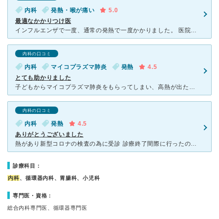
内科
発熱・喉が痛い
5.0
最適なかかりつけ医
インフルエンザで一度、通常の発熱で一度かかりました。 医院のつくりは古いため、最新のつくりではありませんが 風邪や子供の予防接種で行くには全く問題ありません。 受付の方、看護師の方も丁寧で不
内科の口コミ
内科
マイコプラズマ肺炎
発熱
4.5
とても助かりました
子どもからマイコプラズマ肺炎をもらってしまい、高熱が出た時にお世話になりましま。大人のマイコプラズマの検査をしている病院がなかなかなく、必死に電話をかけて探していたところ見つけた病院です。 早めに薬
内科の口コミ
内科
発熱
4.5
ありがとうございました
熱があり新型コロナの検査の為に受診 診療終了間際に行ったのに嫌な顔もせず治療をしていただきありがとうございました。 こちらの施設には最新の遺伝子検査の機械があり抗原検査と同じ時間で より正確な診
診療科目：
内科
、循環器内科、胃腸科、小児科
専門医・資格：
総合内科専門医、循環器専門医