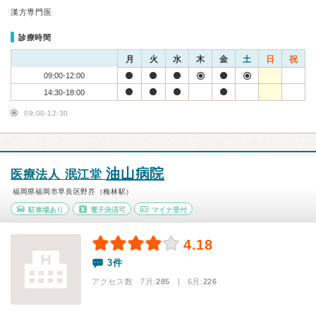
漢方専門医
診療時間
月
火
水
木
金
土
日
祝
09:00-12:00
14:30-18:00
09:00-12:30
油山病院
医療法人 泯江堂
福岡県福岡市早良区野芥（梅林駅）
駐車場あり
電子決済可
マイナ受付
4.18
3件
アクセス数 7月:
285
| 6月:
226