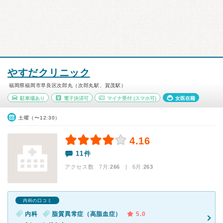
やすだクリニック
福岡県福岡市早良区次郎丸（次郎丸駅、賀茂駅）
駐車場あり
電子決済可
マイナ受付
(スマホ可)
女医在籍
土曜（〜12:30）
4.16
11件
アクセス数 7月:
266
| 6月:
263
内科の口コミ
内科
脂質異常症（高脂血症）
5.0