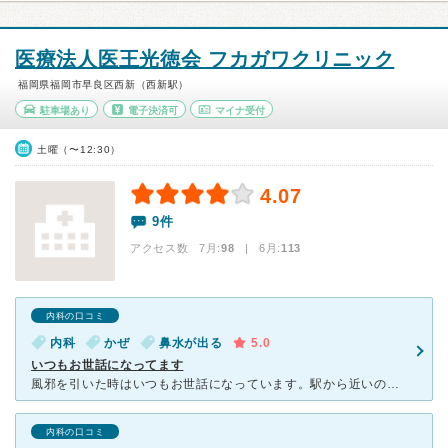
医療法人医王光徳会 フカガワクリニック
福岡県福岡市早良区西新（西新駅）
駐車場あり
電子決済可
マイナ受付
土曜（〜12:30）
4.07
9件
アクセス数 7月:
98
| 6月:
113
内科の口コミ
内科
かぜ
鼻水が出る
5.0
いつもお世話になってます
風邪を引いた時はいつもお世話になっています。駅から近いので行きやすいし、そんなに待ち時間もないのでスムーズです。 先生もとても話しやすく、相談をするとよく聞いて診断して処方してくださいます。 看護
内科の口コミ