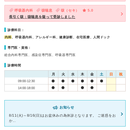
呼吸器内科
咳喘息
咳（セキ）
5.0
長引く咳：咳喘息を疑って受診しました
診療科目：
内科
、呼吸器内科、アレルギー科、健康診断、在宅医療、人間ドック
専門医・資格：
総合内科専門医、感染症専門医、呼吸器専門医
診療時間
月
火
水
木
金
土
日
祝
09:00-12:30
14:00-18:00
お知らせ
8/11(火)～8/16(日)はお盆休みの為休診となります。 ご迷惑をお
か...