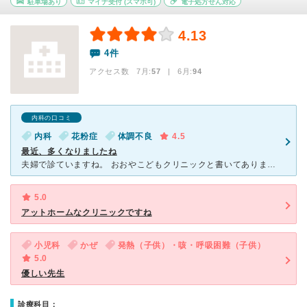
駐車場あり
マイナ受付
(スマホ可)
電子処方せん対応
4.13
4件
アクセス数 7月:
57
| 6月:
94
内科の口コミ
内科
花粉症
体調不良
4.5
最近、多くなりましたね
夫婦で診ていますね。 おおやこどもクリニックと書いてありますが、大人も診てもらえます。 大人は、女の先生が担当なのかな？？？？ どんな薬が欲しいと具体的に言えば、こっちのほうが効くよ！と
5.0
アットホームなクリニックですね
小児科
かぜ
発熱（子供）・咳・呼吸困難（子供）
5.0
優しい先生
診療科目：