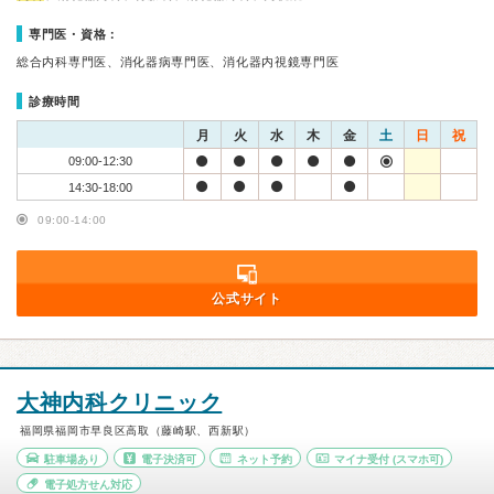
専門医・資格：
総合内科専門医、消化器病専門医、消化器内視鏡専門医
診療時間
月
火
水
木
金
土
日
祝
09:00-12:30
14:30-18:00
09:00-14:00
公式サイト
大神内科クリニック
福岡県福岡市早良区高取（藤崎駅、西新駅）
駐車場あり
電子決済可
ネット予約
マイナ受付
(スマホ可)
電子処方せん対応