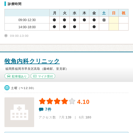
診療時間
月
火
水
木
金
土
日
祝
09:00-12:30
14:00-18:00
09:00-13:00
牧角内科クリニック
福岡県福岡市早良区高取（藤崎駅、室見駅）
駐車場あり
マイナ受付
土曜（〜12:30）
4.10
7件
アクセス数 7月:
139
| 6月:
180