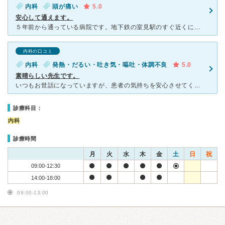
内科
頭が痛い
5.0
安心して通えます。
５年前から通っている病院です。地下鉄の室見駅のすぐ近くにあり、施設も新しく、駐車、駐輪もしやすいです。待ち時間が短いのもポイントの高い理由です。先生は男性ですが、話し方の優しい方で、毎回病状をしっかり
内科の口コミ
内科
発熱・だるい・吐き気・嘔吐・体調不良
5.0
素晴らしい先生です。
いつもお世話になっていますが、患者の気持ちを安心させてくれる本当に素晴らしい先生です。 現在の状態や薬・今後の対処法などについて、いつも手書きで絵を描いて素人にもわかるように優しく説明してくださいま
診療科目：
内科
診療時間
月
火
水
木
金
土
日
祝
09:00-12:30
14:00-18:00
09:00-13:00