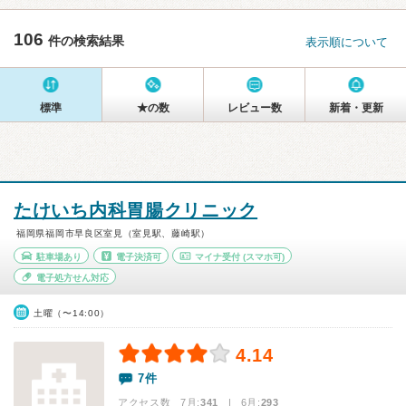
106
件の検索結果
表示順について
標準
★の数
レビュー数
新着・更新
たけいち内科胃腸クリニック
福岡県福岡市早良区室見（室見駅、藤崎駅）
駐車場あり
電子決済可
マイナ受付
(スマホ可)
電子処方せん対応
土曜（〜14:00）
4.14
7件
アクセス数 7月:
341
| 6月:
293