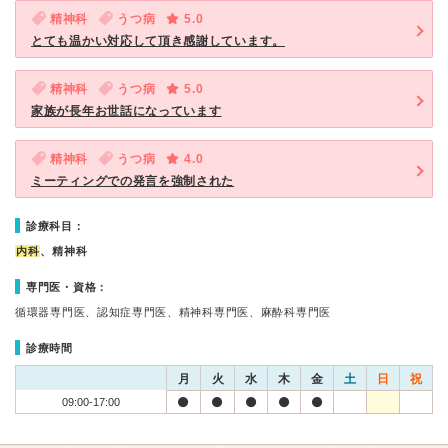
精神科
うつ病
5.0
とても温かい対応して頂き感謝しています。
精神科
うつ病
5.0
家族が長年お世話になっています
精神科
うつ病
4.0
ミーティングでの発言を強制された
診療科目：
内科
、精神科
専門医・資格：
循環器専門医、認知症専門医、精神科専門医、麻酔科専門医
診療時間
月
火
水
木
金
土
日
祝
09:00-17:00