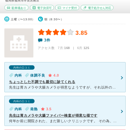
福岡県福岡市早良区南庄
駐車場あり
電子決済可
マイナ受付
電子処方せん対応
土曜（〜13:00）
朝（8:30〜）
3.85
3件
アクセス数 7月:
168
| 6月:
125
内科の口コミ
内科
体調不良
4.0
ちょっとした不調でも親切に診てくれる
先生は胃カメラや大腸カメラが得意なようですが、それ以外の風邪などの細やかな症状でもとても丁寧に診てくださります。 診察開始時間も8時半からと早いので 仕事の前にいけてとても便利です。 受け付けの方
内科の口コミ
内科
発熱
3.5
先生は胃カメラや大腸ファイバー検査が得意な様です
何年か前に開院された、まだ新しいクリニックです。 その為、院内の設備は綺麗で新しいです。 子供は中学生から診ていただけます。 こちらの先生は胃カメラや大腸ファイバー等の検査が得意な様で、テレビ出