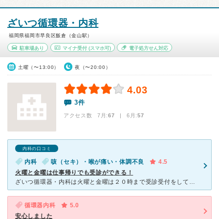
ざいつ循環器・内科
福岡県福岡市早良区飯倉（金山駅）
駐車場あり
マイナ受付
(スマホ可)
電子処方せん対応
土曜（〜13:00）
夜（〜20:00）
4.03
3件
アクセス数 7月:
67
| 6月:
57
内科の口コミ
内科
咳（セキ）・喉が痛い・体調不良
4.5
火曜と金曜は仕事帰りでも受診ができる！
ざいつ循環器・内科は火曜と金曜は２０時まで受診受付をしています。 自分自身、仕事中に突然風邪をひくことがあり、仕事帰りに受診できるところを探していました。仕事は１７時半までだったので、１８時半以降で
循環器内科
5.0
安心しました