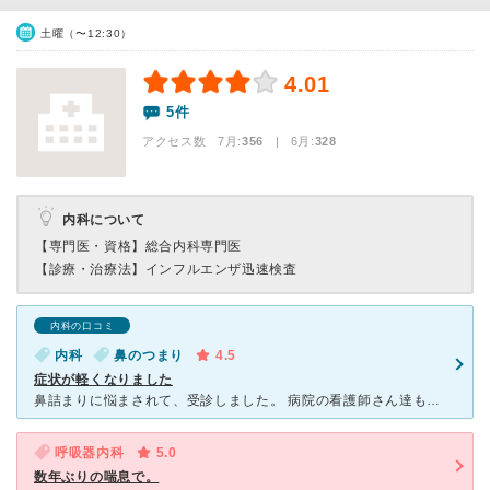
土曜（〜12:30）
4.01
5件
アクセス数 7月:
356
| 6月:
328
内科について
【専門医・資格】
総合内科専門医
【診療・治療法】
インフルエンザ迅速検査
内科の口コミ
内科
鼻のつまり
4.5
症状が軽くなりました
鼻詰まりに悩まされて、受診しました。 病院の看護師さん達も、テキパキと仕事をしていて、優しく応対してくれます。受付もスムーズでした。待ち時間も、そんなに長くはなかったと思います。 私の場合、原因不
呼吸器内科
5.0
数年ぶりの喘息で。