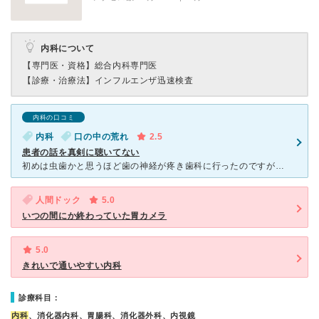
内科について
【専門医・資格】
総合内科専門医
【診療・治療法】
インフルエンザ迅速検査
内科の口コミ
内科
口の中の荒れ
2.5
患者の話を真剣に聴いてない
初めは虫歯かと思うほど歯の神経が疼き歯科に行ったのですがレントゲンでは虫歯は見つからず。上奥歯付近の歯茎にブツブツがあるので痛みの原因はこれでは？と痛み止めと歯茎に薬を塗られて帰宅。 あくる朝、唇に
人間ドック
5.0
いつの間にか終わっていた胃カメラ
5.0
きれいで通いやすい内科
診療科目：
内科
、消化器内科、胃腸科、消化器外科、内視鏡