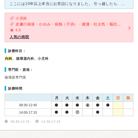
ここには10年以上本当にお世話になりました。 引っ越したら、もしものときに、 しばおクリニックに通えなくなるからずっとここに住みたい、 というくらい頼りにしていました。 （10年以上近所に住ん
小児科
皮膚の発疹・かゆみ・発熱（子供）・腹痛・吐き気・嘔吐（子供）
4.5
人気の病院
診療科目：
内科
、循環器内科、小児科
専門医・資格：
循環器専門医
診療時間
月
火
水
木
金
土
日
祝
08:30-12:45
14:00-17:15
08:30-12:15
14:30-17:15