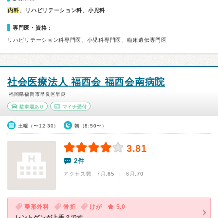
内科
、リハビリテーション科、小児科
専門医・資格：
リハビリテーション科専門医、小児科専門医、臨床遺伝専門医
社会医療法人 福西会 福西会南病院
福岡県福岡市早良区早良
駐車場あり
マイナ受付
土曜（〜12:30）
朝（8:50〜）
3.81
2件
アクセス数 7月:
65
| 6月:
70
整形外科
骨折
けが
5.0
レントゲンが上手？です。