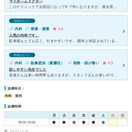
マイホ―ムドクタ―
このクリニックでお世話になって6~7年になりますが、過去受診して来た中で最高の先生です。この先生だったら命を預けてもいいですね。高脂血症と、高血圧治療で月に1度通院してます。又、お隣の眼科でも昨年、白
内科の口コミ
内科
胃痛・腹痛
4.5
人気の内科です。
駐車場もとても広く、行きやすいです。 眼科と併設されているので、待合室も広々としています。 小上がりのキッズスペースもありますよ。 私の体調が悪く預ける人がいない為赤ちゃん連れで行きましたが、診
内科の口コミ
内科
副鼻腔炎（蓄膿症）
発熱・頭が痛い
4.5
話しやすい先生でした
患者さんは多い時間帯もありますが、スタッフさんが多いので、診察後は会計までの待ち時間が少ないです。待合室は畳敷のキッズコーナーがあり、小さい子を連れていても大人しく遊んでくれました。 病院は広くてゆ
診療科目：
内科
、眼科
診療時間
月
火
水
木
金
土
日
祝
09:00-18:00
09:00-12:30