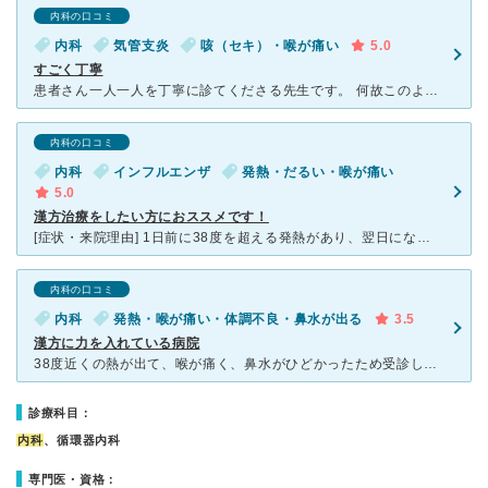
内科の口コミ
内科
気管支炎
咳（セキ）・喉が痛い
5.0
すごく丁寧
患者さん一人一人を丁寧に診てくださる先生です。 何故このような症状が出るのか、何故この薬を出すのか、どうすれば早く良くなる又は防げるのか、優しく教えて下さいます。 また、ちょっと喉を見て憶測で診断
内科の口コミ
内科
インフルエンザ
発熱・だるい・喉が痛い
5.0
漢方治療をしたい方におススメです！
[症状・来院理由] 1日前に38度を超える発熱があり、翌日になっても下がらなかったため受診しました。 [医師の診断・治療法] 検査を経て、インフルエンザと診断されました。水分をよくとること、睡眠
内科の口コミ
内科
発熱・喉が痛い・体調不良・鼻水が出る
3.5
漢方に力を入れている病院
38度近くの熱が出て、喉が痛く、鼻水がひどかったため受診しました。すぐに血液検査（アレルギー検査を含む）をし、漢方の薬をいくつかもらいました。先生はお話し好きな方のようで、丁寧に説明をしてくださる方で
診療科目：
内科
、循環器内科
専門医・資格：