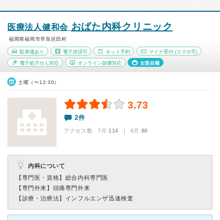
おばた内科クリニック
医療法人健和会
福岡県福岡市早良区田村
駐車場あり
電子決済可
ネット予約
マイナ受付
(スマホ可)
電子処方せん対応
オンライン診療対応
女医在籍
土曜（〜12:30）
3.73
2件
アクセス数 7月:
114
| 6月:
80
内科について
【専門医・資格】
総合内科専門医
【専門外来】
頭痛専門外来
【診療・治療法】
インフルエンザ迅速検査