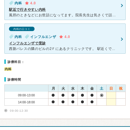
内科
4.0
駅近で行きやすい内科
風邪のときなどにお世話になってます。院長先生は気さくで話しやすい方です。無理しないでねーと声をかけたりしてくれて、嬉しかったです。 病院内でそのまま薬を渡してくれるので、薬局に行く手間が省けます。
内科の口コミ
内科
インフルエンザ
4.0
インフルエンザで受診
西新パレスの隣のビルの2Ｆにあるクリニックです。 駅近くでバス停は目の前とアクセス良好です。 ちなみに皮膚科と歯科が同じフロアにあります。 患者さんの年齢層は幅広い感じで、絵本も置いてあ
診療科目：
内科
診療時間
月
火
水
木
金
土
日
祝
09:00-13:00
14:00-18:00
09:00-12:30