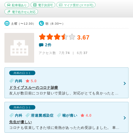
駐車場あり
電子決済可
マイナ受付
(スマホ可)
電子処方せん対応
土曜（〜12:30）
朝（8:30〜）
3.67
2件
アクセス数 7月:
74
| 6月:
37
内科の口コミ
内科
5.0
ドライブスルーのコロナ診療
友人が数日前にコロナ疑いで受診し、対応がとても良かったとのことで紹介してくれた。早速問合せて車にて来院。着いて電話すると数分で車まで看護師みえて、問診票をアプリから入力し検査を車内で済ませ、院長が車ま
内科の口コミ
内科
溶連菌感染症
喉が痛い
4.0
先生が優しい
コロナも収束してきた頃に発熱があったため受診しました。 車の中で待機して、時間になると別室に通されました。 先生の説明は丁寧で、なぜこの薬をだすのかしっかり説明してくれました。院内にWi-Fi環境