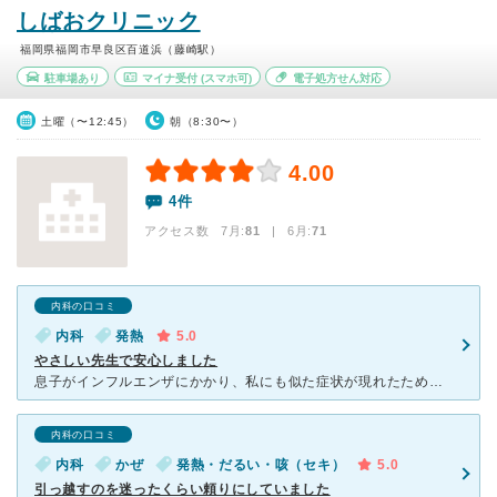
しばおクリニック
福岡県福岡市早良区百道浜（藤崎駅）
駐車場あり
マイナ受付
(スマホ可)
電子処方せん対応
土曜（〜12:45）
朝（8:30〜）
4.00
4件
アクセス数 7月:
81
| 6月:
71
内科の口コミ
内科
発熱
5.0
やさしい先生で安心しました
息子がインフルエンザにかかり、私にも似た症状が現れたため受診しました。結果的にはただの風邪で済みましたが、医師としての意見と私の立場に立ってくださった意見とをやさしく説明してくださり、不安が解消されま
内科の口コミ
内科
かぜ
発熱・だるい・咳（セキ）
5.0
引っ越すのを迷ったくらい頼りにしていました