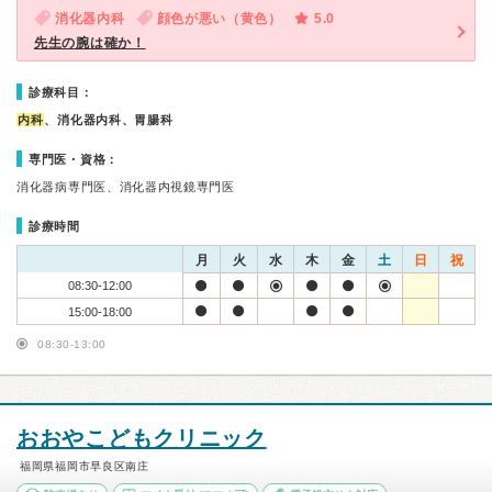
消化器内科
顔色が悪い（黄色）
5.0
先生の腕は確か！
診療科目：
内科
、消化器内科、胃腸科
専門医・資格：
消化器病専門医、消化器内視鏡専門医
診療時間
月
火
水
木
金
土
日
祝
08:30-12:00
15:00-18:00
08:30-13:00
おおやこどもクリニック
福岡県福岡市早良区南庄