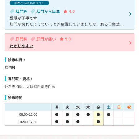
肛門から出血の口コミ
肛門科
肛門から出血
4.0
説明が丁寧です
肛門が切れたようでいっとき放置していましたが、ある日突然便器が真っ赤になるくらい出血をしてしまい受診しました。 最初はかなり恥ずかしさもありました。 ベッドで横になって診てもらいモニターがありそれ
肛門科
肛門が痛い
5.0
わかりやすい
診療科目：
肛門科
専門医・資格：
外科専門医、大腸肛門病専門医
診療時間
月
火
水
木
金
土
日
祝
09:00-12:00
16:00-17:30