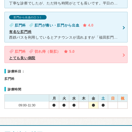
丁寧な診察でしたが、ただ待ち時間がとても長いです。平日の午前中予約でしたが、1時間以上待ちました。受付の方は密を避けるためにとおっしゃってましたが、予約の入れ方が下手で待合室は密状態になっておりました
肛門から出血の口コミ
肛門科
肛門が痛い・肛門から出血
4.0
有名な肛門科
西鉄バスを利用しているとアナウンスが流れますが「福田肛門科医院へお越しの方は～…」 そんな馴染みがあり、通院することに決めました。 症状は排便痛と出血、残便感です。 たんなる裂肛でしたらしば
肛門科
切れ痔（裂肛）
5.0
とても良い病院
診療科目：
肛門科
診療時間
月
火
水
木
金
土
日
祝
09:00-11:30