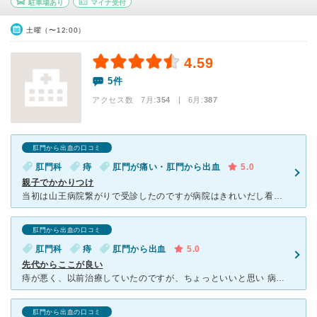
駐車場あり
マイナ受付
土曜（〜12:00）
4.59
5件
アクセス数 7月:
354
| 6月:
387
肛門から出血の口コミ
肛門科
痔
肛門が痛い・肛門から出血
5.0
親子でかかりつけ
当初は山王病院繋がりで受診したのですが病院はきれいだし看護師さんは優しいし先生はハキハキした人で全体的に感じが良く、痔が悪化したら毎回利用させてもらってます 妊娠中に悪化した時はその時にできる治療法
肛門から出血の口コミ
肛門科
痔
肛門から出血
5.0
先代からここが良い
痔が悪く、以前治療していたのですが、ちょっといいと思い 病院を通うのをやめていて悪化‥ また通う事1ヶ月‥随分軽減されました。 ここはドクターがとてもあっさりしてあり‥説明もわかりやすいです。先
肛門から出血の口コミ