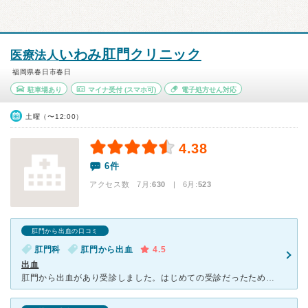
いわみ肛門クリニック
医療法人
福岡県春日市春日
駐車場あり
マイナ受付
(スマホ可)
電子処方せん対応
土曜（〜12:00）
4.38
6件
アクセス数 7月:
630
| 6月:
523
肛門から出血の口コミ
肛門科
肛門から出血
4.5
出血
肛門から出血があり受診しました。はじめての受診だったため緊張しましたが、診察で患部を見せる時もテキパキとしていて他の部分は見えないような配慮があり、ありがたかったです。 軟膏を処方していただき、今は