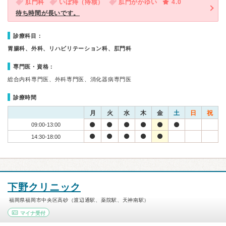
肛門科
いぼ痔（痔核）
肛門がかゆい
4.0
待ち時間が長いです。
診療科目：
胃腸科、外科、リハビリテーション科、肛門科
専門医・資格：
総合内科専門医、外科専門医、消化器病専門医
診療時間
月
火
水
木
金
土
日
祝
09:00-13:00
14:30-18:00
下野クリニック
福岡県福岡市中央区高砂（渡辺通駅、薬院駅、天神南駅）
マイナ受付