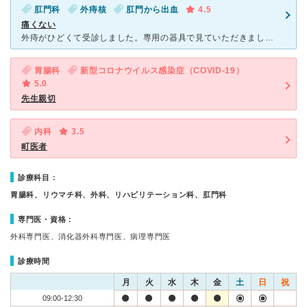
肛門科
外痔核
肛門から出血
4.5
痛くない
外痔がひどくて受診しました。専用の器具で見ていただきましたが、全然痛くなかったです。看護婦さんも親切に対応してくださり、安心できます。お医者さんも看護婦さんも、多く経験を積んでいるそうなので、頼もしい
胃腸科
新型コロナウイルス感染症（COVID-19）
5.0
先生親切
内科
3.5
町医者
診療科目：
胃腸科、リウマチ科、外科、リハビリテーション科、肛門科
専門医・資格：
外科専門医、消化器外科専門医、病理専門医
診療時間
月
火
水
木
金
土
日
祝
09:00-12:30