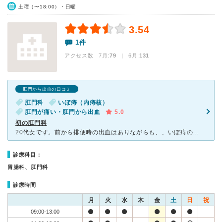
土曜（〜18:00）・日曜
3.54
1件
アクセス数 7月:
79
| 6月:
131
肛門から出血の口コミ
肛門科
いぼ痔（内痔核）
肛門が痛い・肛門から出血
5.0
初の肛門科
20代女です。前から排便時の出血はありながらも、、いぼ痔のようなものが出るけどすぐ引っ込むような症状もありながらも、、病院に行く気にもならず放置。 ある日、小指の第１関節くらいの大きないぼが出てしま
診療科目：
胃腸科、肛門科
診療時間
月
火
水
木
金
土
日
祝
09:00-13:00