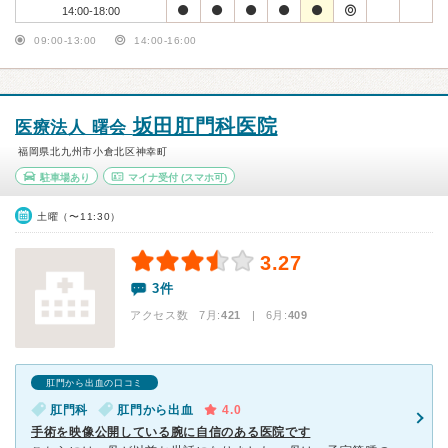
14:00-18:00
09:00-13:00
14:00-16:00
坂田肛門科医院
医療法人 曙会
福岡県北九州市小倉北区神幸町
駐車場あり
マイナ受付
(スマホ可)
土曜（〜11:30）
3.27
3件
アクセス数 7月:
421
| 6月:
409
肛門から出血の口コミ
肛門科
肛門から出血
4.0
手術を映像公開している腕に自信のある医院です