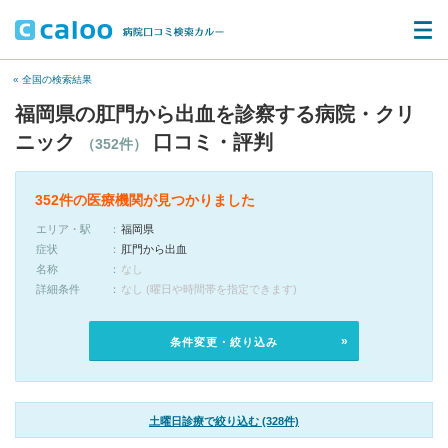
« 全国の検索結果
福岡県の肛門から出血を診察する病院・クリ
ニック
口コミ・評判
（352件）
352件の医療機関が見つかりました
エリア・駅
福岡県
症状
肛門から出血
名称
なし
詳細条件
なし (曜日や時間帯を指定できます)
条件変更・絞り込み
土曜日診療で絞り込む (328件)