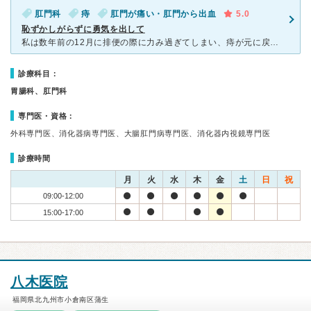
肛門科
痔
肛門が痛い・肛門から出血
5.0
恥ずかしがらずに勇気を出して
私は数年前の12月に排便の際に力み過ぎてしまい、痔が元に戻らなくなりました 夕方までは大したことはないと思い就寝しましたが、朝方になり痛みで起こされました お風呂に入ったり指で戻してもまったく元に
診療科目：
胃腸科、肛門科
専門医・資格：
外科専門医、消化器病専門医、大腸肛門病専門医、消化器内視鏡専門医
診療時間
月
火
水
木
金
土
日
祝
09:00-12:00
15:00-17:00
八木医院
福岡県北九州市小倉南区蒲生