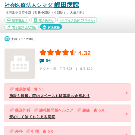
嶋田病院
社会医療法人シマダ
福岡県小郡市小郡（西鉄小郡駅（小郡駅）、大板井駅）
駐車場あり
電子決済可
マイナ受付
(スマホ可)
電子処方せん対応
女医在籍
土曜（〜12:00）
4.32
6件
アクセス数 7月:
623
| 6月:
620
健康診断
5.0
施設も綺麗。院内スペースも駐車場も余裕あり
整形外科
腰椎椎間板ヘルニア
腰痛
5.0
安心して診てもらえる病院
外科
打撲
5.0