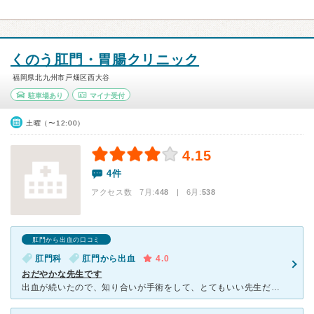
くのう肛門・胃腸クリニック
福岡県北九州市戸畑区西大谷
駐車場あり
マイナ受付
土曜（〜12:00）
4.15
4件
アクセス数 7月:
448
| 6月:
538
肛門から出血の口コミ
肛門科
肛門から出血
4.0
おだやかな先生です
出血が続いたので、知り合いが手術をして、とてもいい先生だからと教えられ、こちらの医院を受診しました。 初診は、腸が張っていると言われ、電気治療をしました。自分では全く変わりはなかったのですが、言われ