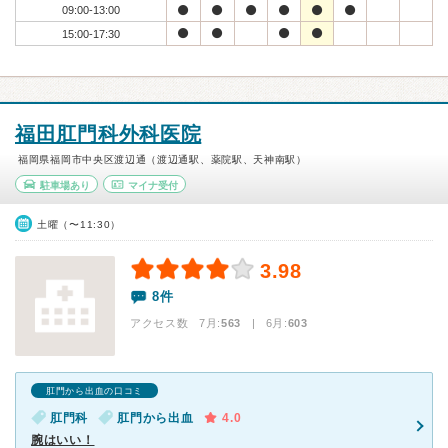
09:00-13:00
15:00-17:30
福田肛門科外科医院
福岡県福岡市中央区渡辺通（渡辺通駅、薬院駅、天神南駅）
駐車場あり
マイナ受付
土曜（〜11:30）
3.98
8件
アクセス数 7月:
563
| 6月:
603
肛門から出血の口コミ
肛門科
肛門から出血
4.0
腕はいい！