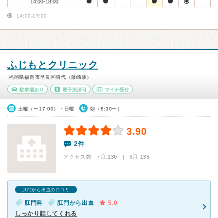
14:00-18:00
14:00-17:00
ふじもとクリニック
福岡県福岡市早良区昭代（藤崎駅）
駐車場あり
電子決済可
マイナ受付
土曜（〜17:00）・日曜
朝（8:30〜）
3.90
2件
アクセス数 7月:
130
| 6月:
135
肛門から出血の口コミ
肛門科
肛門から出血
5.0
しっかり話してくれる