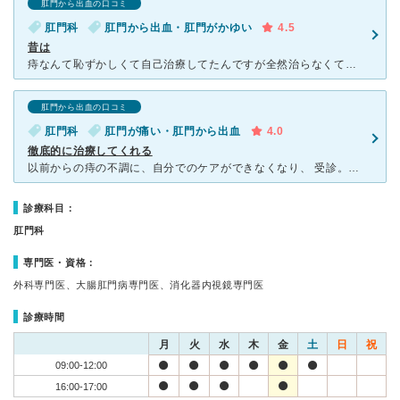
肛門から出血の口コミ
肛門科
肛門から出血・肛門がかゆい
4.5
昔は
痔なんて恥ずかしくて自己治療してたんですが全然治らなくて母親に連れて行ってもらったのがきっかけです。何ヶ月か通院してたんですが思い切って手術をしました。1週間程入院しました。先生は1人なのでいつも忙し
肛門から出血の口コミ
肛門科
肛門が痛い・肛門から出血
4.0
徹底的に治療してくれる
以前からの痔の不調に、自分でのケアができなくなり、 受診。日帰り手術を受けました。 手術前の検査、説明など丁寧であり、 その後の治療も しっかりしてくれたので、 今は、痔の不調から解放されて快
診療科目：
肛門科
専門医・資格：
外科専門医、大腸肛門病専門医、消化器内視鏡専門医
診療時間
月
火
水
木
金
土
日
祝
09:00-12:00
16:00-17:00