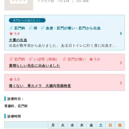
アクセス数 7月:
174
| 6月:
236
肛門から出血の口コミ
肛門科
痔
血便・肛門が痛い・肛門から出血
5.0
大量の出血
出血が数年前からありました。 ある日トイレに行く度に出血するなと思って生理ナフキンをひいて対処していましたがその出血がとまらず 漏れてしまいスカートまで汚してしまうほどでした。 慌ててこの病院で
肛門科
いぼ痔（痔核）
肛門が痛い
5.0
素晴らしい先生に出会いました
5.0
痛くない 胃カメラ 大腸内視鏡検査
診療科目：
胃腸科、肛門科
診療時間
月
火
水
木
金
土
日
祝