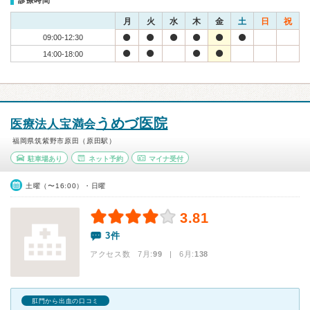
診療時間
月
火
水
木
金
土
日
祝
09:00-12:30
14:00-18:00
うめづ医院
医療法人宝満会
福岡県筑紫野市原田（原田駅）
駐車場あり
ネット予約
マイナ受付
土曜（〜16:00）・日曜
3.81
3件
アクセス数 7月:
99
| 6月:
138
肛門から出血の口コミ