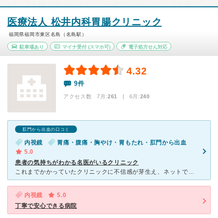
医療法人 松井内科胃腸クリニック
福岡県福岡市東区名島（名島駅）
駐車場あり
マイナ受付
(スマホ可)
電子処方せん対応
4.32
9件
アクセス数 7月:
261
| 6月:
240
肛門から出血の口コミ
内視鏡
胃痛・腹痛・胸やけ・胃もたれ・肛門から出血
5.0
患者の気持ちがわかる名医がいるクリニック
これまでかかっていたクリニックに不信感が芽生え、ネットで探していきました。 初めて行く時はどこも不安ですが、先生がこちらの目を見て聴診器を当てしっかりと訴えを聞いて下さるので、一気に安心感に変わり、
内視鏡
5.0
丁寧で安心できる病院