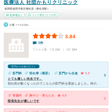
医療法人 社団かもりクリニック
福岡県福岡市東区舞松原（舞松原駅）
駐車場あり
マイナ受付
(スマホ可)
土曜（〜13:00）
3.84
3件
アクセス数 7月:
241
| 6月:
254
肛門から出血の口コミ
肛門科
切れ痔（裂肛）
肛門から出血
5.0
とても優しい先生です。
切れ痔が酷くなったのでこちらの肛門科を受診しました。痔の症状での受診って私の中では結構勇気がいることなんですけど、こちらはとても優しかったので安心して受診することができました。最終的に肛門の手術をする
胃腸科
胸やけ・胃もたれ
4.0
院長先生が優しいです