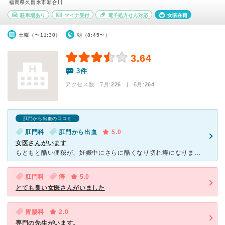
福岡県久留米市新合川
駐車場あり
マイナ受付
電子処方せん対応
女医在籍
土曜（〜11:30）
朝（8:45〜）
3.64
3件
アクセス数 7月:
226
| 6月:
264
肛門から出血の口コミ
肛門科
肛門から出血
5.0
女医さんがいます
もともと酷い便秘が、妊娠中にさらに酷くなり切れ痔になりました。 出産後にさらに悪化、痛みに耐えられなくなりこちらに通院しました。 家からは遠かったですが、女医さんのいる専門の大きな病院を選びました
肛門科
痔
5.0
とても良い女医さんがいました
胃腸科
2.0
専門の先生がいます。