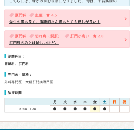
こちらには、母が以前お世話になりました。 母は、子宮筋腫の手術後、痔を患い それでもしばらくは病院に行くのをためらっていましたが ある日、トイレが血まみれになっていたのを見て 私がネットで
肛門科
血便
4.5
先生の腕も良く、看護師さん達もとても感じが良い！
肛門科
切れ痔（裂肛）
肛門が痛い
2.0
肛門科のみとは珍しいけど。
診療科目：
胃腸科、肛門科
専門医・資格：
外科専門医、大腸肛門病専門医
診療時間
月
火
水
木
金
土
日
祝
09:00-11:30