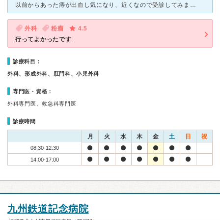
以前からあった痔が出血し気になり、近くなので受診してみました。病院自体はできたばかりなので綺麗で受付のホスピタリティも素晴らしかったです。待合室も広く清潔感があり待ち時間もあまり苦になりませんでした。
外科
粉瘤
4.5
行ってよかったです
診療科目：
外科、形成外科、肛門科、小児外科
専門医・資格：
外科専門医、救急科専門医
診療時間
月
火
水
木
金
土
日
祝
08:30-12:30
14:00-17:00
九州鉄道記念病院