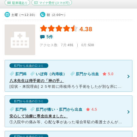
駐車場あり
マイナ受付
(スマホ可)
土曜（〜12:30）
朝（2:00〜）
4.38
5件
アクセス数 7月:
491
| 6月:
530
肛門から出血の口コミ
肛門科
いぼ痔（内痔核）
肛門から出血
5.0
八木先生は痔手術の「神の手」
[症状・来院理由] ２５年前に痔核痔ろう手術をしたが別な所に内痔核ができ出血するようになった為。 [医師の診断・治療法] ２５年前の手術の跡は後ろ側にあり硬くなっています。 今回の痔核は前側に
肛門から出血の口コミ
肛門科
肛門が痛い・肛門から出血
4.5
安心して治療に専念出来ました。
①入院中の痛み等、心配な事があった場合常駐の看護士さんが親切に対応してくれます。 ②食事 ⇒手術当日は、絶食となる様ですが私の場合は、夜食におにぎり二個、具無しスープ(濃い味で美味)が出されま
肛門から出血の口コミ