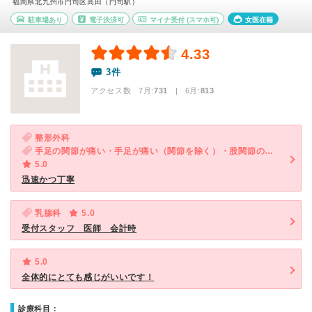
福岡県北九州市門司区高田（門司駅）
駐車場あり
電子決済可
マイナ受付
(スマホ可)
女医在籍
4.33
3件
アクセス数 7月:
731
| 6月:
813
整形外科
手足の関節が痛い・手足が痛い（関節を除く）・股関節の痛み
5.0
迅速かつ丁寧
乳腺科
5.0
受付スタッフ 医師 会計時
5.0
全体的にとても感じがいいです！
診療科目：