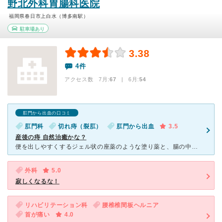
野北外科胃腸科医院
福岡県春日市上白水（博多南駅）
駐車場あり
3.38
4件
アクセス数 7月:
67
| 6月:
54
肛門から出血の口コミ
肛門科
切れ痔（裂肛）
肛門から出血
3.5
産後の痔 自然治癒かな？
便を出しやすくするジェル状の座薬のような塗り薬と、腸の中で便を軟らかくする飲み薬、便を軟らかくする食品と固くする食品一覧のプリントをもらいました。 先生は診察のあと、これまた肛門の図が載ったプリント
外科
5.0
寂しくなるな！
リハビリテーション科
腰椎椎間板ヘルニア
首が痛い
4.0