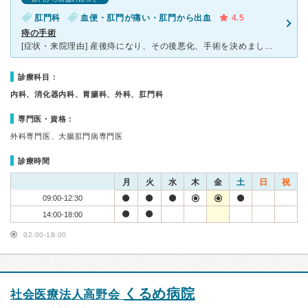
肛門科
血便・肛門が痛い・肛門から出血
4.5
痔の手術
[症状・来院理由] 産後痔になり、その後悪化、手術を決めました [医師の診断・治療法] 2日で退院予定でしたが、術後痛みもあり、すんなり立ったり座ったりとスムーズにいかず 看護婦の方から、痛む
診療科目：
内科、消化器内科、胃腸科、外科、肛門科
専門医・資格：
外科専門医、大腸肛門病専門医
診療時間
月
火
水
木
金
土
日
祝
09:00-12:30
14:00-18:00
02:00-18:00
くるめ病院
社会医療法人高野会