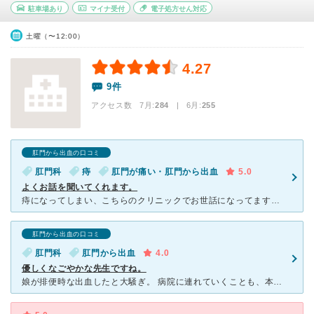
駐車場あり
マイナ受付
電子処方せん対応
土曜（〜12:00）
4.27
9件
アクセス数 7月:
284
| 6月:
255
肛門から出血の口コミ
肛門科
痔
肛門が痛い・肛門から出血
5.0
よくお話を聞いてくれます。
痔になってしまい、こちらのクリニックでお世話になってます。先生は穏やかな感じの優しい先生で会社の検診結果などを持ってくと丁寧に教えてもらえます。 また、具合が悪くて来院すると、奥の処置室のベットで休
肛門から出血の口コミ
肛門科
肛門から出血
4.0
優しくなごやかな先生ですね。
娘が排便時な出血したと大騒ぎ。 病院に連れていくことも、本人は嫌がりますし 受診も大変かな。と覚悟し緊張し、訪れました。 受付で「今日はどうされました？」と聞かれ 思わず、娘と顔を赤らめ笑