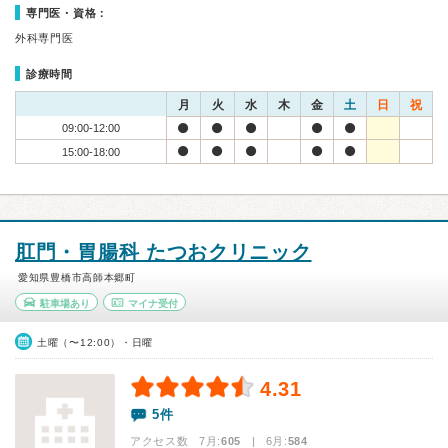
専門医・資格：
外科専門医
診療時間
月
火
水
木
金
土
日
祝
09:00-12:00
15:00-18:00
肛門・胃腸科 たつおクリニック
愛知県豊橋市高師本郷町
駐車場あり
マイナ受付
土曜（〜12:00）・日曜
4.31
5件
アクセス数 7月:
605
| 6月:
584