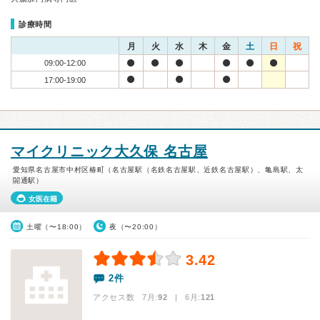
診療時間
月
火
水
木
金
土
日
祝
09:00-12:00
17:00-19:00
マイクリニック大久保 名古屋
愛知県名古屋市中村区椿町（名古屋駅（名鉄名古屋駅、近鉄名古屋駅）、亀島駅、太
閤通駅）
女医在籍
土曜（〜18:00）
夜（〜20:00）
3.42
2件
アクセス数 7月:
92
| 6月:
121