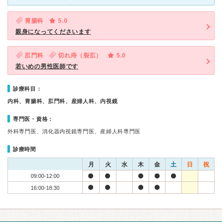
胃腸科
5.0
親身になってくださいます
肛門科
切れ痔（裂肛）
5.0
若いめの男性医師です
診療科目：
内科、胃腸科、肛門科、産婦人科、内視鏡
専門医・資格：
外科専門医、消化器内視鏡専門医、産婦人科専門医
診療時間
月
火
水
木
金
土
日
祝
09:00-12:00
16:00-18:30