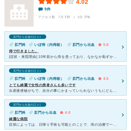
4.02
9件
アクセス数 7月:
737
| 6月:
776
肛門から出血の口コミ
肛門科
いぼ痔（内痔核）
肛門から出血
5.0
痔で行きました。
[症状・来院理由] 10年前から痔を患っており、なかなか恥ずかしくていけなかったのですが、治っては再発または治ってはをずっと繰り返していたので、意を決していきました。 [医師の診断・治療法] 初
肛門から出血の口コミ
肛門科
いぼ痔（内痔核）
肛門から出血
4.5
とても綺麗で女性の患者さんも多いです
出産後便秘がちで、自分の事にかまっていられないうちにどんどんひどくなってしまったため、実家に子どもを預けて来院しました。 待合室がかなり広く綺麗で漫画や雑誌が沢山ありました。患者さんは私くらいの
肛門から出血の口コミ
肛門科
肛門から出血
4.0
綺麗な病院
症状によっては、日帰り手術も可能とのことで、痔の治療で一回受診しました。院内は綺麗で清潔感がありました。ただ、患者さんがとても多く、予約がないので待ち時間は長いです。受診する際には時間を潰せるものの持