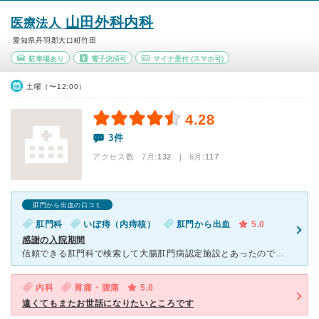
山田外科内科
医療法人
愛知県丹羽郡大口町竹田
駐車場あり
電子決済可
マイナ受付
(スマホ可)
土曜（〜12:00）
4.28
3件
アクセス数 7月:
132
| 6月:
117
肛門から出血の口コミ
肛門科
いぼ痔（内痔核）
肛門から出血
5.0
感謝の入院期間
信頼できる肛門科で検索して大腸肛門病認定施設とあったのでこの病院にお世話になることにしました。院長先生は少し強面の方ですが説明も話し方もすごく的確でお優しい方でした。看護師さんも事務の方も皆さん親切な
内科
胃痛・腹痛
5.0
遠くてもまたお世話になりたいところです