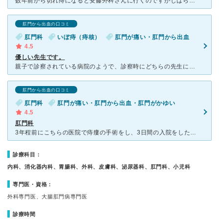
数年前から切れ痔になると安藤外科さんに行くのですがしばらく症状が出なくて行っていませんでした。 妊娠中に急に悪化していぼが出来てしまい、つらくてこの病院に久しぶりに行った所、妊娠中でも出来る応急処置
肛門から出血の口コミ
肛門科
いぼ痔（痔核）
肛門が痛い・肛門から出血
4.5
優しい先生です。
親子で診察されている病院のようで、診察時にどちらの先生にするかを聞いてくださいました。初診のためわからなかったので、看護師さんに自分の症状を伝え、先生を選んでいただきました。息子さんの先生にお願いする
肛門から出血の口コミ
肛門科
肛門が痛い・肛門から出血・肛門がかゆい
4.5
肛門科
3年程前にこちらの医院で痔瘻の手術をし、3日間の入院をした経験があります。 今回は肛門の痒みとたまに切れる事があるので、診てもらいました。 土曜日の朝イチの受付時間に合わせていきましたが、すでに数
診療科目：
内科、消化器内科、胃腸科、外科、皮膚科、泌尿器科、肛門科、小児科
専門医・資格：
外科専門医、大腸肛門病専門医
診療時間