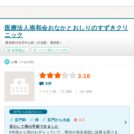
医療法人崇和会おなかとおしりのすずきクリ
ニック
愛知県刈谷市中山町（刈谷駅、重原駅）
駐車場あり
マイナ受付
(スマホ可)
土曜（〜12:00）
3.16
8件
アクセス数 7月:
501
| 6月:
549
肛門から出血の口コミ
肛門科
痔
肛門から出血
4.0
安心して痔の手術できました
9年前から痔のわずらっていて、県内の有名病院に診察を受けましたが、長期入院が必要だと言われ、今まで何とかだましだまししのいできましたが、とうとう出血がとまらなくなり、会社の近くのこちらのクリニックを受