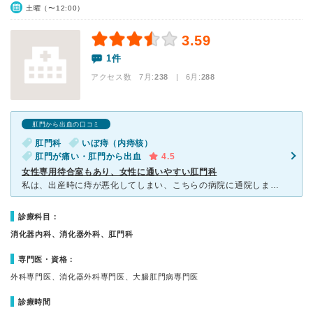
土曜（〜12:00）
3.59
1件
アクセス数 7月:
238
| 6月:
288
肛門から出血の口コミ
肛門科
いぼ痔（内痔核）
肛門が痛い・肛門から出血
4.5
女性専用待合室もあり、女性に通いやすい肛門科
私は、出産時に痔が悪化してしまい、こちらの病院に通院しました。出産後、痔のイボが蒲萄ほどに大きくなり、また下着などに擦れ出血するようになりました。なんといっても、イボが肛門に押し込んでも、すぐ出てしま
診療科目：
消化器内科、消化器外科、肛門科
専門医・資格：
外科専門医、消化器外科専門医、大腸肛門病専門医
診療時間