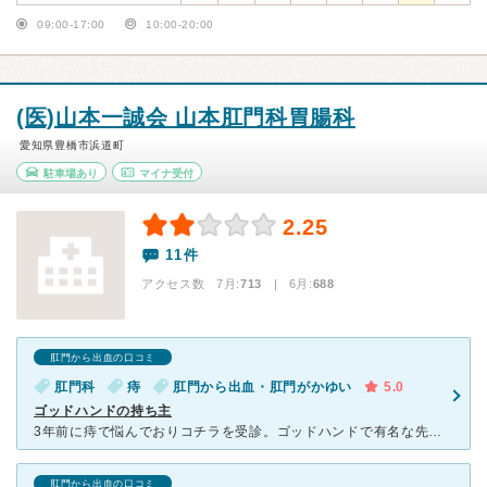
09:00-17:00
10:00-20:00
(医)山本一誠会 山本肛門科胃腸科
愛知県豊橋市浜道町
駐車場あり
マイナ受付
2.25
11件
アクセス数 7月:
713
| 6月:
688
肛門から出血の口コミ
肛門科
痔
肛門から出血・肛門がかゆい
5.0
ゴッドハンドの持ち主
3年前に痔で悩んでおりコチラを受診。ゴッドハンドで有名な先生に診てもらい入院して治すことに。手術は手際良く行なっていただき圧巻でした。入院中はご飯も美味しく患者達と仲良くなって楽しい日々が過ごせました
肛門から出血の口コミ