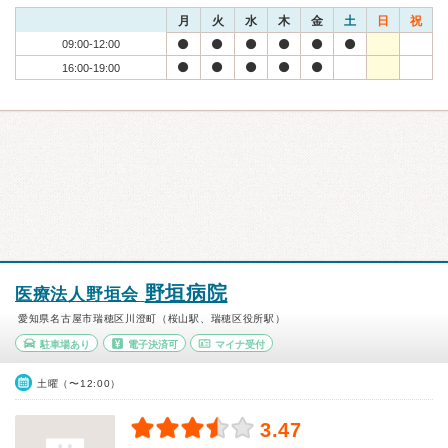
月
火
水
木
金
土
日
祝
09:00-12:00
16:00-19:00
野垣病院
医療法人野垣会
愛知県名古屋市瑞穂区川澄町（桜山駅、瑞穂区役所駅）
駐車場あり
電子決済可
マイナ受付
土曜（〜12:00）
3.47