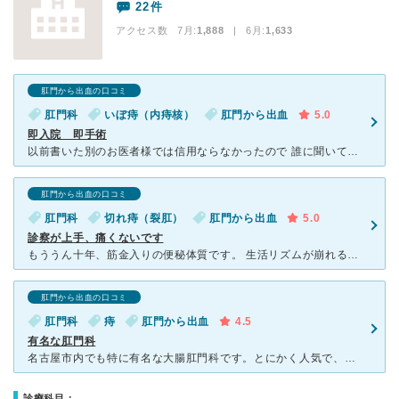
22件
アクセス数 7月:
1,888
| 6月:
1,633
肛門から出血の口コミ
肛門科
いぼ痔（内痔核）
肛門から出血
5.0
即入院 即手術
以前書いた別のお医者様では信用ならなかったので 誰に聞いても肛門科はココ！という野垣さんを選び通院しました。 すごく混んでます。 大袈裟じゃなくて。 飛び込む前に必ず予約は必要ですよ 診
肛門から出血の口コミ
肛門科
切れ痔（裂肛）
肛門から出血
5.0
診察が上手、痛くないです
もううん十年、筋金入りの便秘体質です。 生活リズムが崩れるとすぐに便秘になります。 季節の変わり目や、風邪で体調崩して他院で抗生物質を処方されると、 テキメンにカチカチ便になり、運が悪いと出
肛門から出血の口コミ
肛門科
痔
肛門から出血
4.5
有名な肛門科
名古屋市内でも特に有名な大腸肛門科です。とにかく人気で、待合室がいつも患者で溢れかえっています。専門的なので、待ち時間はかかりますが、信頼性はあります。ただ、本当に混んでいるので、待合室も広いのに座り
診療科目：