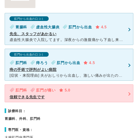
肛門から出血の口コミ
胃腸科
虚血性大腸炎
肛門から出血
4.5
先生、スタッフがあかるい
虚血性大腸炎で入院してます。深夜からの激腹痛から下血し来院しました。受診から手早く内視鏡検査により即日入院の運びになりました。腸の休養の為断食、点滴の治療に入りました。明日で1週間静養で退院の運びにな
肛門から出血の口コミ
肛門科
痔ろう
肛門から出血
4.5
痔の手術で評判がよい病院
[症状・来院理由] 夫がおしりから出血し、激しい痛みが出たので、もともと良く評判を聞いていたたつおクリニックにお世話になることを決めました。 [医師の診断・治療法] 痔ろうという診断でした。時期
肛門科
肛門が痛い
5.0
信頼できる先生です
診療科目：
胃腸科、外科、肛門科
専門医・資格：
大腸肛門病専門医