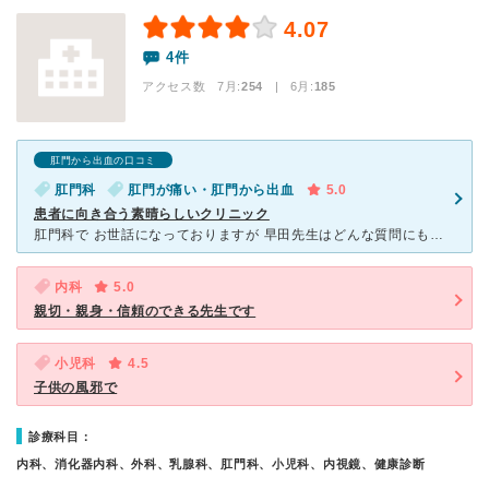
4.07
4件
アクセス数 7月:
254
| 6月:
185
肛門から出血の口コミ
肛門科
肛門が痛い・肛門から出血
5.0
患者に向き合う素晴らしいクリニック
肛門科で お世話になっておりますが 早田先生はどんな質問にも優しく丁寧に応えて下さり毎度 安心します。 患者さんの気持ちになれる数少ない先生だと思います。 こちらの不安も明確なお言葉で取り除いて頂け
内科
5.0
親切・親身・信頼のできる先生です
小児科
4.5
子供の風邪で
診療科目：
内科、消化器内科、外科、乳腺科、肛門科、小児科、内視鏡、健康診断