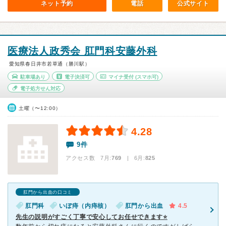
ネット予約
電話
公式サイト
医療法人政秀会 肛門科安藤外科
愛知県春日井市若草通（勝川駅）
駐車場あり
電子決済可
マイナ受付
(スマホ可)
電子処方せん対応
土曜（〜12:00）
4.28
9件
アクセス数 7月:
769
| 6月:
825
肛門から出血の口コミ
肛門科
いぼ痔（内痔核）
肛門から出血
4.5
先生の説明がすごく丁寧で安心してお任せできます⭐