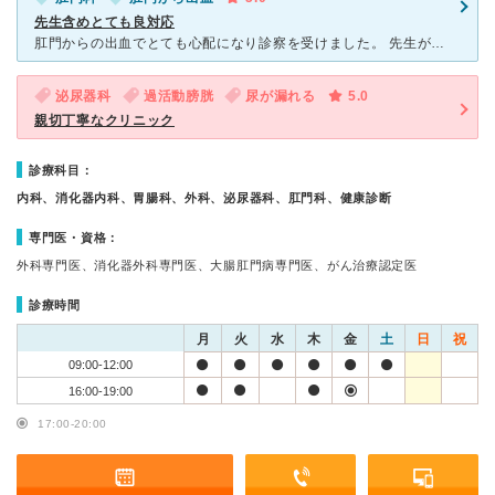
先生含めとても良対応
肛門からの出血でとても心配になり診察を受けました。 先生がとても親身にお話を聞いて下さり、診察中も痛くないかどうかケアを丁寧にかけてくれました。 手術も痛みを感じなくて、腕も確かでした。 と
泌尿器科
過活動膀胱
尿が漏れる
5.0
親切丁寧なクリニック
診療科目：
内科、消化器内科、胃腸科、外科、泌尿器科、肛門科、健康診断
専門医・資格：
外科専門医、消化器外科専門医、大腸肛門病専門医、がん治療認定医
診療時間
月
火
水
木
金
土
日
祝
09:00-12:00
16:00-19:00
17:00-20:00