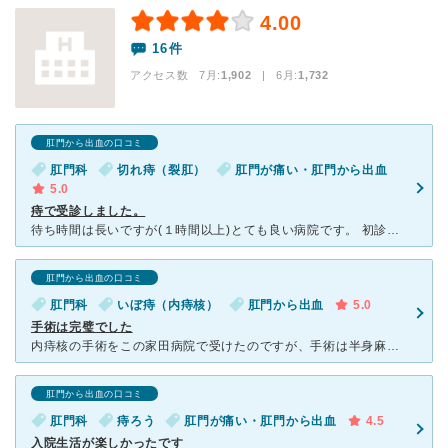
4.00
16件
アクセス数 7月:
1,902
| 6月:
1,732
肛門から出血の口コミ
肛門科
切れ痔（裂肛）
肛門が痛い・肛門から出血
5.0
痔で受診しました。
待ち時間は長いですが(１時間以上)とても良い病院です。 初診でしたが、始めに待合室とは別の所で、看護士さんに症状を話し、それを記録していきます。 高校生からの慢性切れ痔と内核痔で受診しました。
肛門から出血の口コミ
肛門科
いぼ痔（内痔核）
肛門から出血
5.0
手術は完璧でした
内痔核の手術をこの家田病院で受けたのですが、手術は半身麻酔で時間はおよそ１時間程度で、比較的短い時間であっという間に終わってしまいました。手術後に麻酔がきれてから少し痛みはありましたが、痛み止めが良く
肛門から出血の口コミ
肛門科
痔ろう
肛門が痛い・肛門から出血
4.5
入院生活が楽しかったです