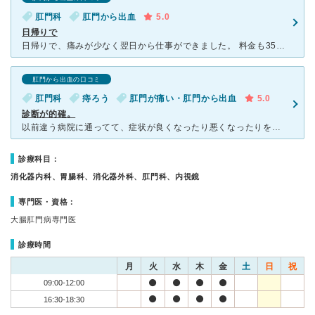
肛門科
肛門から出血
5.0
日帰りで
日帰りで、痛みが少なく翌日から仕事ができました。 料金も35000円くらいでした。 他では、どこも２０万円以上でしたので驚くほど経済的でした。 地元では知らない方はいない程の名医との噂を聞いて受
肛門から出血の口コミ
肛門科
痔ろう
肛門が痛い・肛門から出血
5.0
診断が的確。
以前違う病院に通ってて、症状が良くなったり悪くなったりを繰り返していたので知り合いの紹介で山本肛門科に通うことにしました。 病名がずっと切れ痔と言われていましたが痔瘻だった事がわかり手術をしてもらい
診療科目：
消化器内科、胃腸科、消化器外科、肛門科、内視鏡
専門医・資格：
大腸肛門病専門医
診療時間
月
火
水
木
金
土
日
祝
09:00-12:00
16:30-18:30