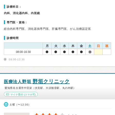
診療科目：
内科、消化器内科、内視鏡
専門医・資格：
総合内科専門医、消化器病専門医、肝臓専門医、がん治療認定医
診療時間
月
火
水
木
金
土
日
祝
08:00-16:30
08:00-12:30
野垣クリニック
医療法人野垣
愛知県名古屋市中区栄（伏見駅、大須観音駅、丸の内駅）
マイナ受付
(スマホ可)
土曜（〜12:30）