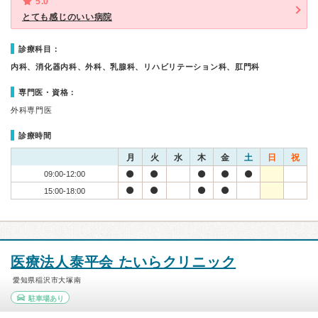
5.0
とても感じのいい病院
診療科目：
内科、消化器内科、外科、乳腺科、リハビリテーション科、肛門科
専門医・資格：
外科専門医
診療時間
月
火
水
木
金
土
日
祝
09:00-12:00
15:00-18:00
医療法人泰平会 たいらクリニック
愛知県稲沢市大塚南
駐車場あり