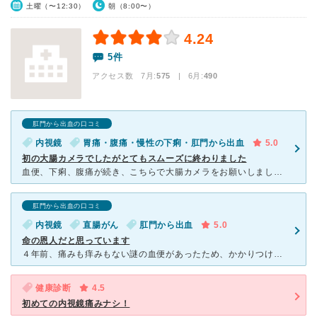
土曜（〜12:30）
朝（8:00〜）
4.24
5件
アクセス数 7月:
575
| 6月:
490
肛門から出血の口コミ
内視鏡
胃痛・腹痛・慢性の下痢・肛門から出血
5.0
初の大腸カメラでしたがとてもスムーズに終わりました
血便、下痢、腹痛が続き、こちらで大腸カメラをお願いしました。 初の大腸カメラだったため、不安と緊張でいっぱいでした。 どの先生もベテランでプロということはわかっていましたが、それでも初めてで不安だ
肛門から出血の口コミ
内視鏡
直腸がん
肛門から出血
5.0
命の恩人だと思っています
４年前、痛みも痒みもない謎の血便があったため、かかりつけの病院に相談したところ、同院の紹介で名古屋内視鏡クリニックにお伺いしました。 キャストの嬢の対応が非常に丁寧で、カメラまでがスムーズに運びまし
健康診断
4.5
初めての内視鏡痛みナシ！