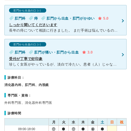
肛門から出血の口コミ
肛門科
痔
肛門から出血・肛門がかゆい
5.0
しっかり聞いてくださいます
長年の痔について相談に行きました。 まだ手術は悩んでいるのですが、予算や手術の方法など 説明して貰えてイメージがしやすかったです。 また、痔の様子も映像で見ることが出来たので より症状につ
肛門から出血の口コミ
肛門科
肛門が痛い・肛門から出血
3.0
受付が丁寧で好印象
珍しく女医がやっているが、淡白で冷たい。患者（人）じゃなくてお尻と話している感じ。話聞いてくれないから、ゆっくり話したい人には不向きだと思う。早く捌きたいんだろうな、っていうのが伝わる。看護師は普通。
診療科目：
消化器内科、肛門科、内視鏡
専門医・資格：
外科専門医、消化器外科専門医
診療時間
月
火
水
木
金
土
日
祝
09:00-18:00