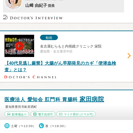
山﨑 由紀子
院長
動画
名古屋むらもと内視鏡クリニック 栄院
愛知県・名古屋市中区
【40代見逃し厳禁】大腸がん早期発見のカギ「便潜血検
査」とは？
家田病院
医療法人 愛知会 肛門科 胃腸科
愛知県豊田市畝部西町
駐車場あり
電子決済可
マイナ受付
(スマホ可)
土曜（〜12:00）
夜（〜19:30）