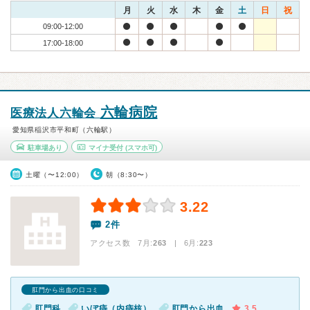
月
火
水
木
金
土
日
祝
09:00-12:00
17:00-18:00
六輪病院
医療法人六輪会
愛知県稲沢市平和町（六輪駅）
駐車場あり
マイナ受付
(スマホ可)
土曜（〜12:00）
朝（8:30〜）
3.22
2件
アクセス数 7月:
263
| 6月:
223
肛門から出血の口コミ
肛門科
いぼ痔（内痔核）
肛門から出血
3.5