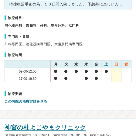
痔瘻根治手術の為、１０日間入院しました。 予想外に楽しい入院生活でした。 私は地元の医院とは相性が合わず、こちらの評判を聞いて車で１時間以上かけて通院していましたが、他にも他県や遠くから来て入
診療科目：
消化器内科、胃腸科、外科、整形外科、肛門科
専門医・資格：
外科専門医、消化器病専門医、大腸肛門病専門医
診療時間
月
火
水
木
金
土
日
祝
09:00-12:00
17:00-19:30
治療実績
この病院の治療実績を見る
神宮の杜よこやまクリニック
愛知県名古屋市熱田区三本松町（神宮前駅、熱田駅、熱田神宮伝馬町駅）