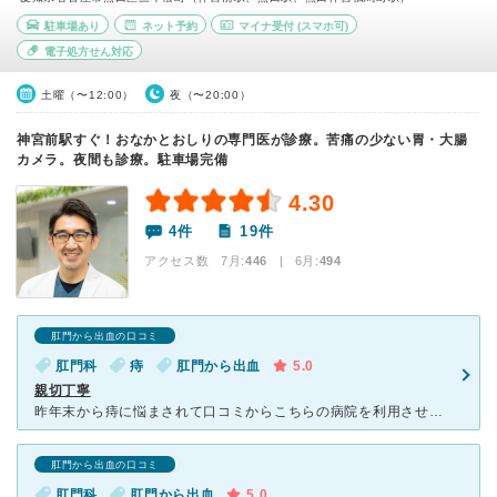
駐車場あり
ネット予約
マイナ受付
(スマホ可)
電子処方せん対応
土曜（〜12:00）
夜（〜20:00）
神宮前駅すぐ！おなかとおしりの専門医が診療。苦痛の少ない胃・大腸
カメラ。夜間も診療。駐車場完備
4.30
4件
19件
アクセス数 7月:
446
| 6月:
494
肛門から出血の口コミ
肛門科
痔
肛門から出血
5.0
親切丁寧
昨年末から痔に悩まされて口コミからこちらの病院を利用させてもらいました、初診〜術後まで非常に親切に対応して下さり安心して通院させてもらってます、駅から直結してるので交通の便も良く、駅には駐輪場、駐車場
肛門から出血の口コミ
肛門科
肛門から出血
5.0