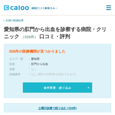
« 全国の検索結果
愛知県の肛門から出血を診察する病院・クリ
ニック
口コミ・評判
（358件）
358件の医療機関が見つかりました
エリア・駅
愛知県
症状
肛門から出血
名称
なし
詳細条件
なし (曜日や時間帯を指定できます)
条件変更・絞り込み
土曜日診療で絞り込む (334件)