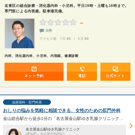
名東区の総合診療・消化器内科・小児科。平日19時・土曜も16時まで。
専門医による内視鏡。駐車場完備。
－
0件
アクセス数 7月:
45
| 6月:
60
内科、消化器内科、小児科、内視鏡、健康診断
ネット予約
電話
公式サイト
泌尿器科・肛門科系
おしりの悩みを気軽に相談できる、女性のための肛門外科
金山総合駅から徒歩1分の「名古屋金山駅ゆき乳腺クリニック」は、女性専用の肛門外科を開設し、いぼ痔の日帰り手術を行っている。切らない「ALTA療法」やスキンタグの切除、診察時の工夫について山﨑由紀子院長へお話を伺った。
名古屋金山駅ゆき乳腺クリニック
(愛知県・名古屋市熱田区)