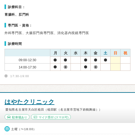
診療科目：
胃腸科、肛門科
専門医・資格：
外科専門医、大腸肛門病専門医、消化器内視鏡専門医
診療時間
月
火
水
木
金
土
日
祝
09:00-12:30
14:00-17:30
17:30-19:00
はやたクリニック
愛知県名古屋市天白区植田（植田駅（名古屋市営地下鉄鶴舞線））
駐車場あり
マイナ受付
(スマホ可)
土曜（〜18:00）