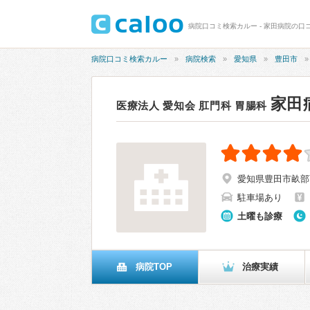
病院口コミ検索カルー - 家田病院の口コミ
病院口コミ検索カルー
病院検索
愛知県
豊田市
家田
医療法人 愛知会 肛門科 胃腸科
愛知県豊田市畝部西
駐車場あり
土曜も診療
病院TOP
治療実績