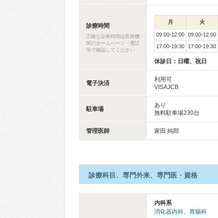
月
火
診療時間
09:00-12:00
09:00-12:00
正確な診療時間は医療機
関のホームページ・電話
17:00-19:30
17:00-19:30
等で確認してください
休診日：日曜、祝日
利用可
電子決済
VISAJCB
あり
駐車場
無料駐車場230台
管理医師
家田 純郎
診療科目、専門外来、専門医・資格
内科系
消化器内科
、
胃腸科