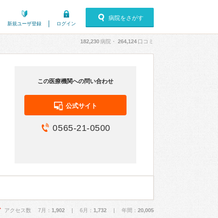
病院をさがす
新規ユーザ登録
ログイン
182,230
病院・
264,124
口コミ
この医療機関への問い合わせ
公式サイト
0565-21-0500
アクセス数 7月：
1,902
| 6月：
1,732
| 年間：
20,005