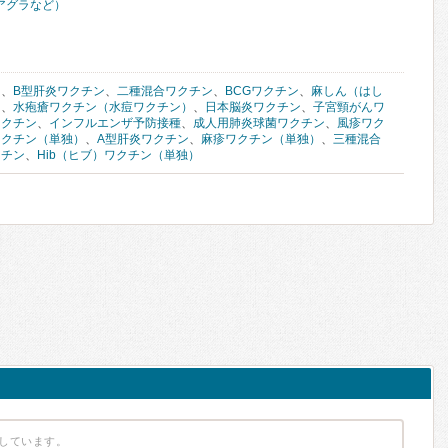
アグラなど）
ン
、
B型肝炎ワクチン
、
二種混合ワクチン
、
BCGワクチン
、
麻しん（はし
ン
、
水疱瘡ワクチン（水痘ワクチン）
、
日本脳炎ワクチン
、
子宮頸がんワ
ワクチン
、
インフルエンザ予防接種
、
成人用肺炎球菌ワクチン
、
風疹ワク
ワクチン（単独）
、
A型肝炎ワクチン
、
麻疹ワクチン（単独）
、
三種混合
クチン
、
Hib（ヒブ）ワクチン（単独）
しています。