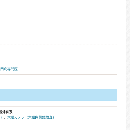
肛門病専門医
器外科系
査）
、
大腸カメラ（大腸内視鏡検査）