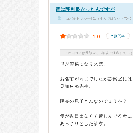
昔は評判良かったんですが
コバルトブルー831（本人ではない・70
1.0
肛門科
この口コミは受診から5年以上経過してい
母が便秘になり来院。
お名前が同じでしたが診察室には
見知らぬ先生。
院長の息子さんなのでょうか？
便が数日出なくて苦しんでる母に
あっさりとした診察。