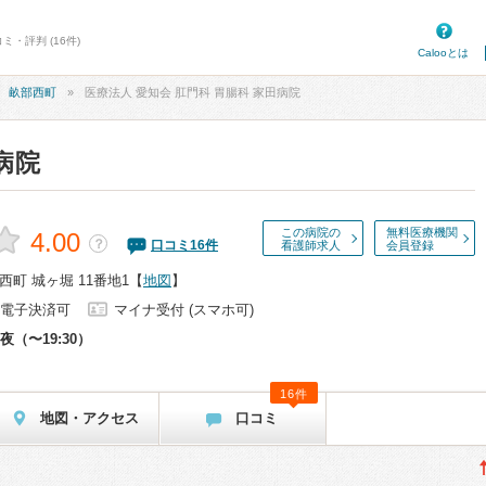
・評判 (16件)
Calooとは
畝部西町
医療法人 愛知会 肛門科 胃腸科 家田病院
病院
この病院の
無料医療機関
4.00
？
口コミ
16
件
看護師求人
会員登録
町 城ヶ堀 11番地1
【
地図
】
電子決済可
マイナ受付 (スマホ可)
夜（〜19:30）
16件
地図・アクセス
口コミ