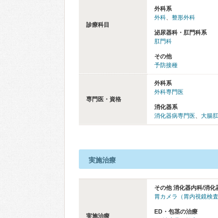
外科系
外科
、
整形外科
診療科目
泌尿器科・肛門科系
肛門科
その他
予防接種
外科系
外科専門医
専門医・資格
消化器系
消化器病専門医
、
大腸
実施治療
その他 消化器内科/消化
胃カメラ（胃内視鏡検
ED・包茎の治療
実施治療