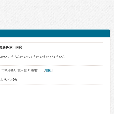
 胃腸科 家田病院
かい こうもんか いちょうか いえだ びょういん
豊田市畝部西町 城ヶ堀 11番地1 【
地図
】
よりバス5分