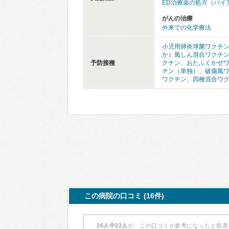
ED治療薬の処方（バイ
がんの治療
外来での化学療法
小児用肺炎球菌ワクチ
か）風しん混合ワクチ
予防接種
クチン
、
おたふくかぜ
チン（単独）
、
破傷風
ワクチン
、
四種混合ワ
この病院の口コミ (16件)
26人中22人
が、この口コミが参考になったと投票