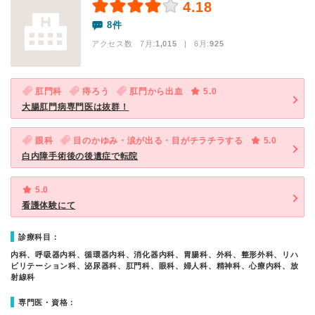
4.18
8件
アクセス数 7月:
1,015
| 6月:
925
肛門科
痔ろう
肛門から出血
5.0
大腸肛門病専門医は抜群！
眼科
目のかゆみ・涙が出る・目がチラチラする
5.0
白内障手術後の後遺症で転院
5.0
看護体験にて
診療科目：
内科、呼吸器内科、循環器内科、消化器内科、胃腸科、外科、整形外科、リハ
ビリテーション科、泌尿器科、肛門科、眼科、婦人科、精神科、心療内科、放
射線科
専門医・資格：