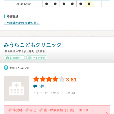
09:00-12:00
治療実績
この病院の治療実績を見る
みうらこどもクリニック
奈良県橿原市北妙法寺町（真菅駅）
駐車場あり
マイナ受付
土曜（〜12:00）
3.81
3件
アクセス数 7月:
77
| 6月:
33
小児科
かぜ
咳・呼吸困難（子供）
5.0