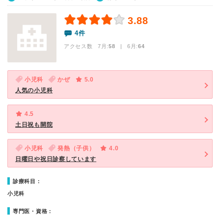
3.88
4件
アクセス数 7月:
58
| 6月:
64
小児科
かぜ
5.0
人気の小児科
4.5
土日祝も開院
小児科
発熱（子供）
4.0
日曜日や祝日診察しています
診療科目：
小児科
専門医・資格：