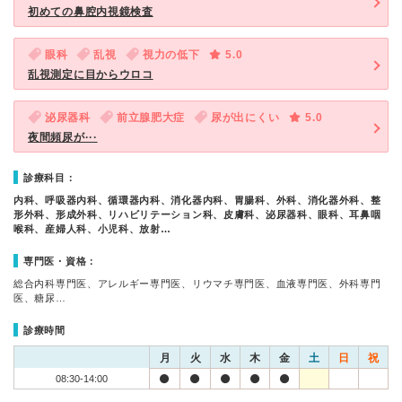
初めての鼻腔内視鏡検査
眼科
乱視
視力の低下
5.0
乱視測定に目からウロコ
泌尿器科
前立腺肥大症
尿が出にくい
5.0
夜間頻尿が···
診療科目：
内科、呼吸器内科、循環器内科、消化器内科、胃腸科、外科、消化器外科、整
形外科、形成外科、リハビリテーション科、皮膚科、泌尿器科、眼科、耳鼻咽
喉科、産婦人科、小児科、放射…
専門医・資格：
総合内科専門医、アレルギー専門医、リウマチ専門医、血液専門医、外科専門
医、糖尿…
診療時間
月
火
水
木
金
土
日
祝
08:30-14:00