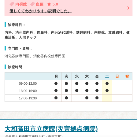
内視鏡
血便
5.0
優しくてわかりやすい説明でした。
診療科目：
内科、消化器内科、胃腸科、内分泌代謝科、糖尿病科、内視鏡、放射線科、健
康診断、人間ドック
専門医・資格：
消化器病専門医、消化器内視鏡専門医
診療時間
月
火
水
木
金
土
日
祝
09:00-12:00
13:00-16:00
17:00-19:30
大和高田市立病院(災害拠点病院)
奈良県大和高田市礒野北町（高田市駅）