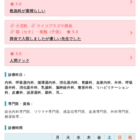
5.0
救急科が素晴らしい
小児科
マイコプラズマ肺炎
咳（セキ）・発熱（子供）
5.0
肺炎で入院しましたが優しい先生でした
4.0
人間ドック
診療科目：
内科、呼吸器内科、循環器内科、消化器内科、胃腸科、血液内科、外科、呼吸
器外科、消化器外科、乳腺科、脳神経外科、整形外科、リハビリテーション
科、皮膚科、泌尿器科、眼科、耳…
専門医・資格：
総合内科専門医、リウマチ専門医、感染症専門医、血液専門医、外科専門医、
糖尿病専…
診療時間
月
火
水
木
金
土
日
祝