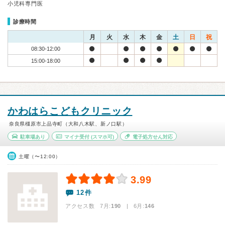
小児科専門医
診療時間
月
火
水
木
金
土
日
祝
08:30-12:00
15:00-18:00
かわはらこどもクリニック
奈良県橿原市上品寺町（大和八木駅、新ノ口駅）
駐車場あり
マイナ受付
(スマホ可)
電子処方せん対応
土曜（〜12:00）
3.99
12件
アクセス数 7月:
190
| 6月:
146