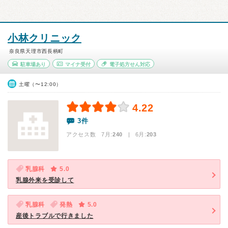
小林クリニック
奈良県天理市西長柄町
駐車場あり
マイナ受付
電子処方せん対応
土曜（〜12:00）
4.22
3件
アクセス数 7月:
240
| 6月:
203
乳腺科
5.0
乳腺外来を受診して
乳腺科
発熱
5.0
産後トラブルで行きました