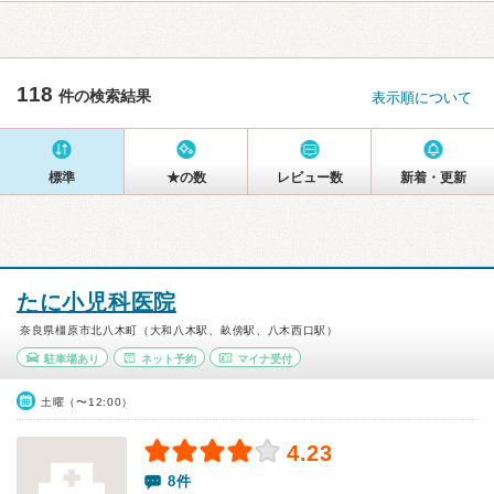
118
件の検索結果
表示順について
標準
★の数
レビュー数
新着・更新
たに小児科医院
奈良県橿原市北八木町（大和八木駅、畝傍駅、八木西口駅）
駐車場あり
ネット予約
マイナ受付
土曜（〜12:00）
4.23
8件