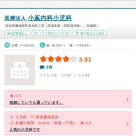
小嶌内科小児科
医療法人
奈良県磯城郡田原本町三笠（田原本駅（西田原本駅）、笠縫駅）
駐車場あり
マイナ受付
(スマホ可)
電子処方せん対応
土曜（〜20:00）
朝（8:30〜）・夜（〜20:00）
3.81
2件
アクセス数 7月:
97
| 6月:
84
5.0
混雑していても通っています。
小児科
溶連菌感染症
皮膚の発疹・かゆみ・発熱（子供）
4.5
人気の小児科です