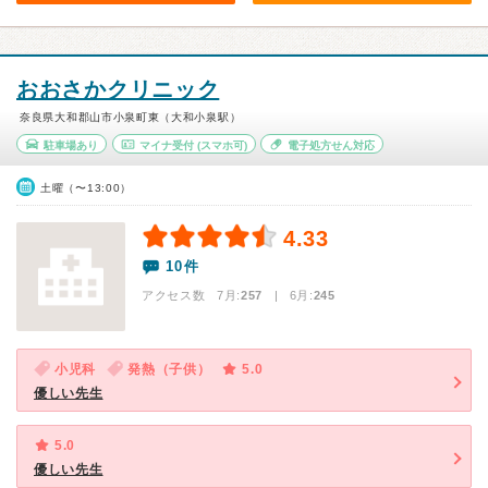
おおさかクリニック
奈良県大和郡山市小泉町東（大和小泉駅）
駐車場あり
マイナ受付
(スマホ可)
電子処方せん対応
土曜（〜13:00）
4.33
10件
アクセス数 7月:
257
| 6月:
245
小児科
発熱（子供）
5.0
優しい先生
5.0
優しい先生