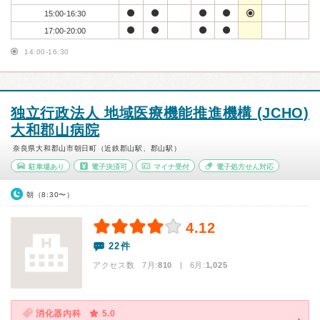
15:00-16:30
17:00-20:00
14:00-16:30
独立行政法人 地域医療機能推進機構 (JCHO)
大和郡山病院
奈良県大和郡山市朝日町（近鉄郡山駅、郡山駅）
駐車場あり
電子決済可
マイナ受付
電子処方せん対応
朝（8:30〜）
4.12
22件
アクセス数 7月:
810
| 6月:
1,025
消化器内科
5.0