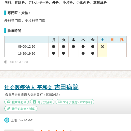
内科、胃腸科、アレルギー科、外科、小児科、小児外科、放射線科
専門医・資格：
外科専門医、小児科専門医
診療時間
月
火
水
木
金
土
日
祝
09:00-12:30
16:30-19:30
09:00-13:00
吉田病院
社会医療法人 平和会
奈良県奈良市西大寺赤田町（菖蒲池駅）
駐車場あり
電子決済可
マイナ受付
(スマホ可)
電子処方せん対応
土曜（〜16:00）