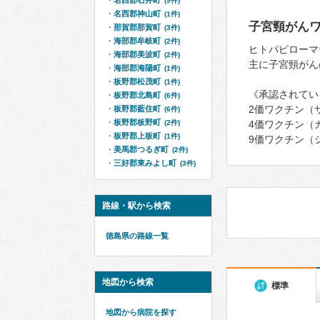
名西郡石井町
(9件)
名西郡神山町
(1件)
子宮頸がん
那賀郡那賀町
(3件)
海部郡牟岐町
(2件)
ヒトパピローマ
海部郡美波町
(2件)
主に子宮頸がん
海部郡海陽町
(1件)
板野郡松茂町
(1件)
《承認されてい
板野郡北島町
(6件)
2価ワクチン（
板野郡藍住町
(6件)
板野郡板野町
(2件)
4価ワクチン（
板野郡上板町
(1件)
9価ワクチン（シ
美馬郡つるぎ町
(2件)
三好郡東みよし町
(3件)
路線・駅から検索
徳島県の路線一覧
地図から検索
標準
地図から病院を探す