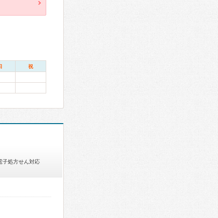
日
祝
電子処方せん対応