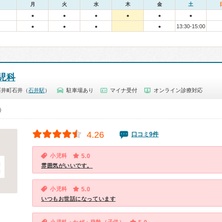
月
火
水
木
金
土
●
●
●
●
●
●
13:30-15:00
●
●
●
●
児科
石井町石井（
石井駅
）
駐車場あり
マイナ受付
オンライン診療対応
0）
4.26
口コミ9件
小児科
5.0
雰囲気がいいです。
小児科
5.0
いつもお世話になっています