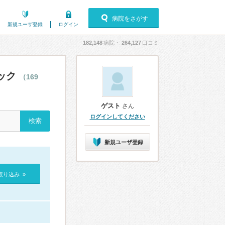
病院をさがす
新規ユーザ登録
ログイン
182,148
病院・
264,127
口コミ
ック
（169
ゲスト
さん
ログインしてください
新規ユーザ登録
絞り込み »