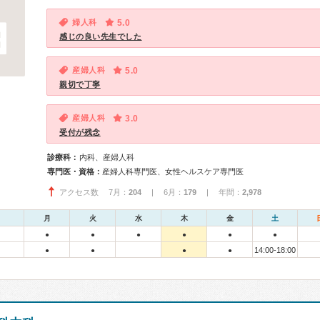
婦人科
5.0
感じの良い先生でした
産婦人科
5.0
親切で丁寧
産婦人科
3.0
受付が残念
診療科：
内科、産婦人科
専門医・資格：
産婦人科専門医、女性ヘルスケア専門医
アクセス数 7月：
204
| 6月：
179
| 年間：
2,978
月
火
水
木
金
土
●
●
●
●
●
●
14:00-18:00
●
●
●
●