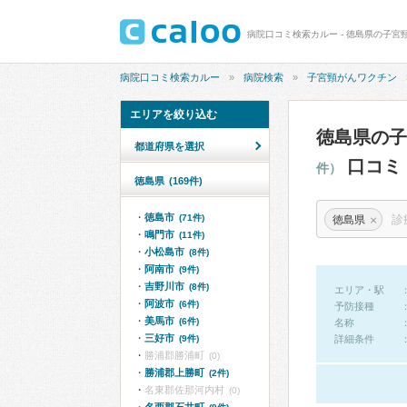
病院口コミ検索カルー - 徳島県の子宮
病院口コミ検索カルー
病院検索
子宮頸がんワクチン
エリアを絞り込む
徳島県の
都道府県を選択
口コミ
件）
徳島県
(169件)
徳島市
×
(71件)
徳島県
鳴門市
(11件)
小松島市
(8件)
阿南市
(9件)
吉野川市
(8件)
エリア・駅
阿波市
(6件)
予防接種
美馬市
(6件)
名称
三好市
(9件)
詳細条件
勝浦郡勝浦町
(0)
勝浦郡上勝町
(2件)
名東郡佐那河内村
(0)