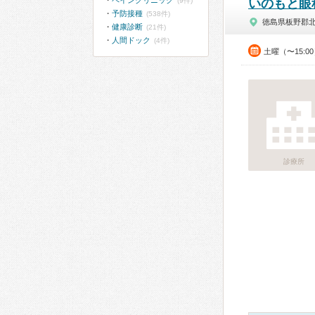
ペインクリニック
(9件)
いのもと眼
予防接種
(538件)
徳島県板野郡
健康診断
(21件)
人間ドック
(4件)
土曜（〜15:0
診療所