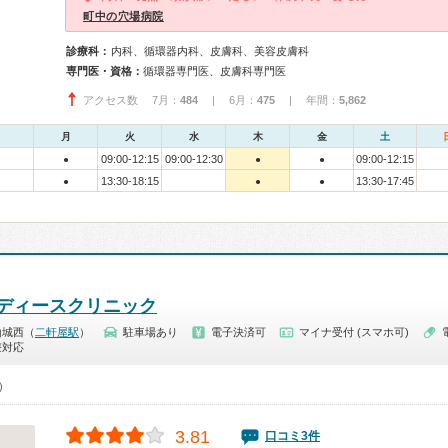
町中の穴場病院
診療科：
内科、循環器内科、皮膚科、美容皮膚科
専門医・資格：
循環器専門医、皮膚科専門医
アクセス数 7月：
484
| 6月：
475
| 年間：
5,862
月
火
水
木
金
土
09:00-12:15
09:00-12:30
09:00-12:15
●
●
●
13:30-18:15
13:30-17:45
●
●
●
ディースクリニック
山城西（
二軒屋駅
）
駐車場あり
電子決済可
マイナ受付 (スマホ可)
療対応
0）
3.81
口コミ3件