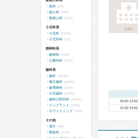
産婦人科系
産科
(9件)
婦人科
(34件)
産婦人科
(34件)
小児科系
診療所
小児科
(243件)
小児外科
(5件)
精神科系
精神科
(70件)
心療内科
(57件)
歯科系
歯科
(444件)
矯正歯科
(168件)
歯周病科
(23件)
小児歯科
(308件)
歯科口腔外科
(180件)
09:00-13:00
インプラント
(22件)
15:00-19:00
ホワイトニング
(19件)
その他
漢方
(9件)
救急科
(12件)