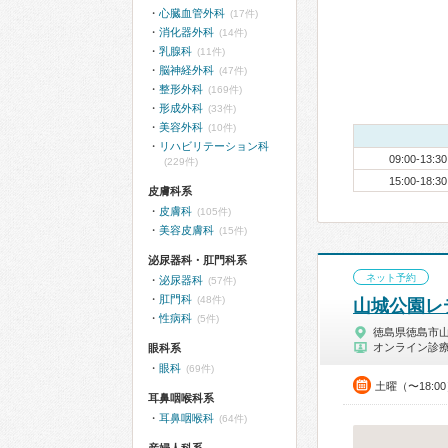
心臓血管外科
(17件)
消化器外科
(14件)
乳腺科
(11件)
脳神経外科
(47件)
整形外科
(169件)
形成外科
(33件)
美容外科
(10件)
リハビリテーション科
09:00-13:30
(229件)
15:00-18:30
皮膚科系
皮膚科
(105件)
美容皮膚科
(15件)
泌尿器科・肛門科系
ネット予約
泌尿器科
(57件)
肛門科
(48件)
山城公園レ
性病科
(5件)
徳島県徳島市
オンライン診
眼科系
眼科
(69件)
土曜（〜18:0
耳鼻咽喉科系
耳鼻咽喉科
(64件)