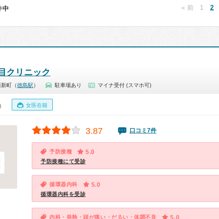
« 前
1
2
9件中
目クリニック
西新町（
徳島駅
）
駐車場あり
マイナ受付 (スマホ可)
女医在籍
5）
3.87
口コミ7件
予防接種
5.0
予防接種にて受診
循環器内科
5.0
循環器内科を受診
内科・発熱・頭が痛い・だるい・体調不良
5.0