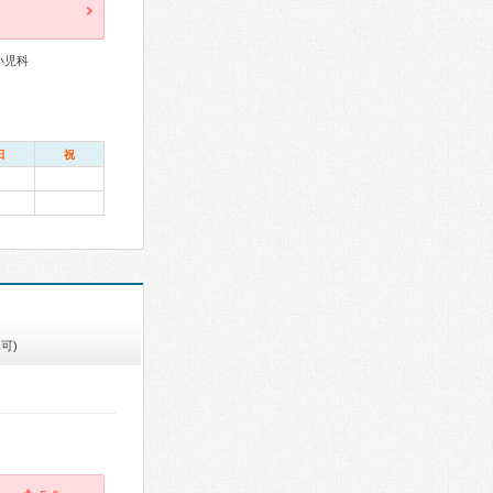
小児科
日
祝
可)