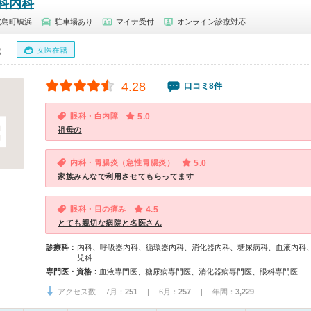
科内科
北島町鯛浜
駐車場あり
マイナ受付
オンライン診療対応
女医在籍
0）
4.28
口コミ8件
眼科・白内障
5.0
祖母の
内科・胃腸炎（急性胃腸炎）
5.0
家族みんなで利用させてもらってます
眼科・目の痛み
4.5
とても親切な病院と名医さん
診療科：
内科、呼吸器内科、循環器内科、消化器内科、糖尿病科、血液内科
児科
専門医・資格：
血液専門医、糖尿病専門医、消化器病専門医、眼科専門医
アクセス数 7月：
251
| 6月：
257
| 年間：
3,229