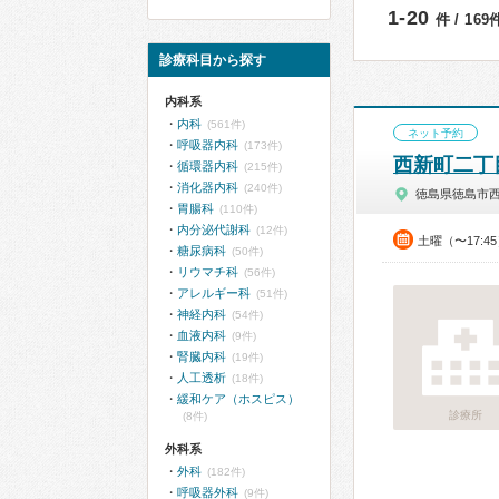
1-20
件 / 16
診療科目から探す
内科系
内科
(561件)
ネット予約
呼吸器内科
(173件)
西新町二丁
循環器内科
(215件)
消化器内科
(240件)
徳島県徳島市
胃腸科
(110件)
内分泌代謝科
(12件)
土曜（〜17:4
糖尿病科
(50件)
リウマチ科
(56件)
アレルギー科
(51件)
神経内科
(54件)
血液内科
(9件)
腎臓内科
(19件)
人工透析
(18件)
緩和ケア（ホスピス）
診療所
(8件)
外科系
外科
(182件)
呼吸器外科
(9件)