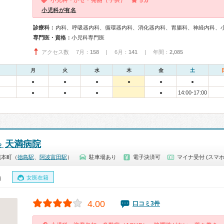
小児科・かぜ・発熱（子供）
5.0
小児科が有名
診療科：
内科、呼吸器内科、循環器内科、消化器内科、胃腸科、神経内科、
専門医・資格：
小児科専門医
アクセス数 7月：
158
| 6月：
141
| 年間：
2,085
月
火
水
木
金
土
●
●
●
●
●
●
14:00-17:00
●
●
●
●
天満病院
会
蔵本町（
徳島駅
、
阿波富田駅
）
駐車場あり
電子決済可
マイナ受付 (スマホ
女医在籍
0）
4.00
口コミ3件