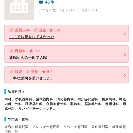
46件
アクセス数 7月:
2,217
| 6月:
2,604
産婦人科
出産
5.0
ここでお産をしてよかった
乳腺科
5.0
通院からの手術で入院
肺炎
発熱
5.0
丁寧な説明を受けました。
診療科目：
内科、呼吸器内科、循環器内科、消化器内科、内分泌代謝科、糖尿病科、神経
内科、外科、呼吸器外科、心臓血管外科、乳腺科、脳神経外科、整形外科、形
成外科、リハビリテーション科…
専門医・資格：
総合内科専門医、アレルギー専門医、リウマチ専門医、外科専門医、糖尿病専
門医、呼…