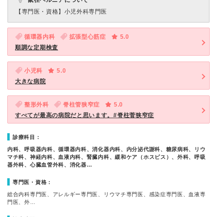
鼠径ヘルニアについて
【専門医・資格】
小児外科専門医
循環器内科
拡張型心筋症
5.0
順調な定期検査
小児科
5.0
大きな病院
整形外科
脊柱管狭窄症
5.0
すべてが最高の病院だと思います。#脊柱菅狭窄症
診療科目：
内科、呼吸器内科、循環器内科、消化器内科、内分泌代謝科、糖尿病科、リウ
マチ科、神経内科、血液内科、腎臓内科、緩和ケア（ホスピス）、外科、呼吸
器外科、心臓血管外科、消化器…
専門医・資格：
総合内科専門医、アレルギー専門医、リウマチ専門医、感染症専門医、血液専
門医、外…