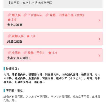
【専門医・資格】
小児外科専門医
婦人科
子宮体がん
発熱・不性器出血（女性）
5.0
安定な診療
産婦人科
5.0
綺麗な病院
小児科
発熱（子供）
5.0
安心できる病院！
診療科目：
内科、呼吸器内科、循環器内科、消化器内科、内分泌代謝科、糖尿病科、リウ
マチ科、神経内科、血液内科、腎臓内科、緩和ケア（ホスピス）、外科、呼吸
器外科、心臓血管外科、消化器…
専門医・資格：
総合内科専門医、アレルギー専門医、リウマチ専門医、感染症専門医、血液専
門医、外…