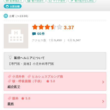
駐車場あり
電子決済可
マイナ受付
電子処方せん対応
女医在籍
土曜（〜13:00）
3.37
66件
アクセス数 7月:
5,450
| 6月:
5,347
鼠径ヘルニアについて
【専門医・資格】
小児外科専門医
小児外科
ヒルシュスプルング病
咳・呼吸困難（子供）
5.0
紹介状で
眼科
5.0
眼科