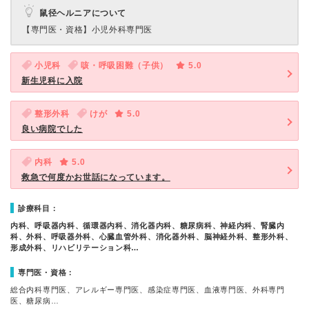
鼠径ヘルニアについて
【専門医・資格】
小児外科専門医
小児科
咳・呼吸困難（子供）
5.0
新生児科に入院
整形外科
けが
5.0
良い病院でした
内科
5.0
救急で何度かお世話になっています。
診療科目：
内科、呼吸器内科、循環器内科、消化器内科、糖尿病科、神経内科、腎臓内
科、外科、呼吸器外科、心臓血管外科、消化器外科、脳神経外科、整形外科、
形成外科、リハビリテーション科…
専門医・資格：
総合内科専門医、アレルギー専門医、感染症専門医、血液専門医、外科専門
医、糖尿病…