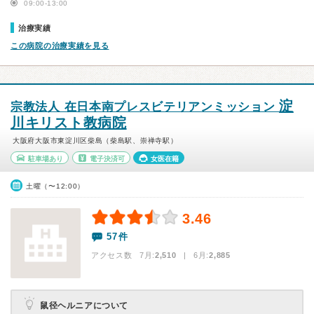
09:00-13:00
治療実績
この病院の治療実績を見る
淀
宗教法人 在日本南プレスビテリアンミッション
川キリスト教病院
大阪府大阪市東淀川区柴島（柴島駅、崇禅寺駅）
駐車場あり
電子決済可
女医在籍
土曜（〜12:00）
3.46
57件
アクセス数 7月:
2,510
| 6月:
2,885
鼠径ヘルニアについて