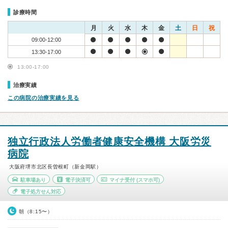
診療時間
月
火
水
木
金
土
日
祝
09:00-12:00
13:30-17:00
13:00-17:00
治療実績
この病院の治療実績を見る
独立行政法人労働者健康安全機構 大阪労災
病院
大阪府堺市北区長曽根町（新金岡駅）
駐車場あり
電子決済可
マイナ受付
(スマホ可)
電子処方せん対応
朝（8:15〜）