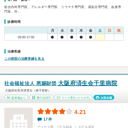
総合内科専門医、アレルギー専門医、リウマチ専門医、感染症専門医、血液専
門医、外…
診療時間
月
火
水
木
金
土
日
祝
09:00-17:00
治療実績
この病院の治療実績を見る
大阪府済生会千里病院
社会福祉法人 恩賜財団
大阪府吹田市津雲台（南千里駅）
駐車場あり
電子決済可
マイナ受付
(スマホ可)
女医在籍
4.21
17件
アクセス数 7月:
1,512
| 6月:
1,372