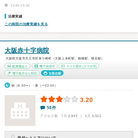
13:00-15:30
治療実績
この病院の治療実績を見る
大阪赤十字病院
大阪府大阪市天王寺区筆ケ崎町（大阪上本町駅、鶴橋駅、桃谷駅）
駐車場あり
電子決済可
マイナ受付
(スマホ可)
電子処方せん対応
女医在籍
朝（8:30〜）・夜（〜22:00）
3.20
58件
アクセス数 7月:
2,943
| 6月:
3,512