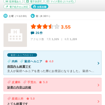
駐車場あり
電子決済可
マイナ受付
(スマホ可)
電子処方せん対応
女医在籍
土曜（〜12:00）
朝（8:30〜）
3.55
26件
アクセス数 7月:
1,325
| 6月:
1,220
鼠径ヘルニアの口コミ
内科
鼠径ヘルニア
4.0
病院内も綺麗です
主人が鼠径ヘルニアを患った際にお世話になりました。 鼠径ヘルニアの手術をこちらの病院で行いました。 担当医の方がとても優しく親切で初めてで不安な手術内容も細かく説明して下さり質問にも優しく答えて頂
皮膚科
手荒れ
5.0
診察の内容は的確
産婦人科
5.0
とても綺麗です