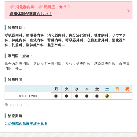
消化器内科
肥満症
5.0
連携体制が素晴らしい！
診療科目：
呼吸器内科、循環器内科、消化器内科、内分泌代謝科、糖尿病科、リウマチ
科、神経内科、血液内科、腎臓内科、呼吸器外科、心臓血管外科、消化器外
科、乳腺科、脳神経外科、整形外科…
専門医・資格：
総合内科専門医、アレルギー専門医、リウマチ専門医、感染症専門医、血液専
門医、外…
診療時間
月
火
水
木
金
土
日
祝
09:00-17:00
09:00-13:00
治療実績
この病院の治療実績を見る