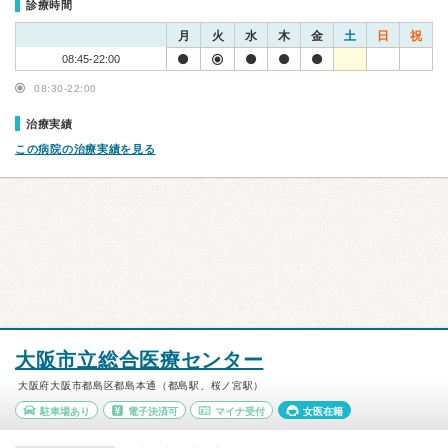
診療時間
月
火
水
木
金
土
日
祝
08:45-22:00
08:30-22:00
治療実績
この病院の治療実績を見る
大阪市立総合医療センター
大阪府大阪市都島区都島本通（都島駅、桜ノ宮駅）
駐車場あり
電子決済可
マイナ受付
女医在籍