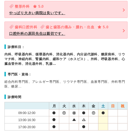
整形外科
5.0
やっぱり大きい病院は良いです。
歯科口腔外科
歯と歯茎の痛み・腫れ・出血
5.0
口腔外科の原田先生は親切です。
診療科目：
内科、呼吸器内科、循環器内科、消化器内科、内分泌代謝科、糖尿病科、リウ
マチ科、神経内科、腎臓内科、緩和ケア（ホスピス）、外科、呼吸器外科、心
臓血管外科、消化器外科、乳腺…
専門医・資格：
総合内科専門医、アレルギー専門医、リウマチ専門医、血液専門医、外科専門
医、糖尿…
診療時間
月
火
水
木
金
土
日
祝
09:00-12:00
13:00-16:30
17:00-20:00