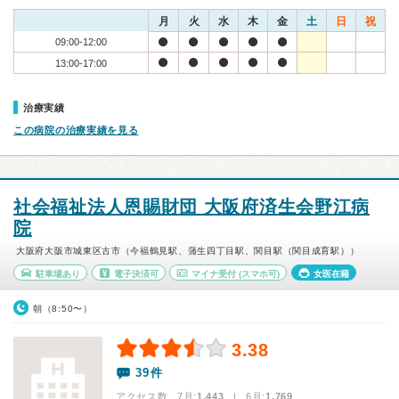
月
火
水
木
金
土
日
祝
09:00-12:00
13:00-17:00
治療実績
この病院の治療実績を見る
社会福祉法人恩賜財団 大阪府済生会野江病
院
大阪府大阪市城東区古市（今福鶴見駅、蒲生四丁目駅、関目駅（関目成育駅））
駐車場あり
電子決済可
マイナ受付
(スマホ可)
女医在籍
朝（8:50〜）
3.38
39件
アクセス数 7月:
1,443
| 6月:
1,769