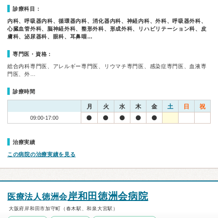
診療科目：
内科、呼吸器内科、循環器内科、消化器内科、神経内科、外科、呼吸器外科、
心臓血管外科、脳神経外科、整形外科、形成外科、リハビリテーション科、皮
膚科、泌尿器科、眼科、耳鼻咽…
専門医・資格：
総合内科専門医、アレルギー専門医、リウマチ専門医、感染症専門医、血液専
門医、外…
診療時間
月
火
水
木
金
土
日
祝
09:00-17:00
治療実績
この病院の治療実績を見る
岸和田徳洲会病院
医療法人徳洲会
大阪府岸和田市加守町（春木駅、和泉大宮駅）