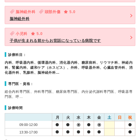
脳神経外科
頭部外傷
5.0
脳神経外科
小児科
5.0
子供が生まれる前からお世話になっている病院です
診療科目：
内科、呼吸器内科、循環器内科、消化器内科、糖尿病科、リウマチ科、神経内
科、腎臓内科、緩和ケア（ホスピス）、外科、呼吸器外科、心臓血管外科、消
化器外科、乳腺科、脳神経外科…
専門医・資格：
総合内科専門医、外科専門医、糖尿病専門医、内分泌代謝科専門医、呼吸器専
門医、呼…
診療時間
月
火
水
木
金
土
日
祝
09:00-12:00
13:30-17:00