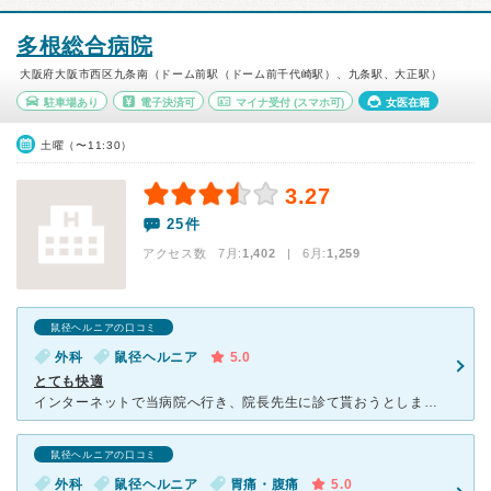
多根総合病院
大阪府大阪市西区九条南（ドーム前駅（ドーム前千代崎駅）、九条駅、大正駅）
駐車場あり
電子決済可
マイナ受付
(スマホ可)
女医在籍
土曜（〜11:30）
3.27
25件
アクセス数 7月:
1,402
| 6月:
1,259
鼠径ヘルニアの口コミ
外科
鼠径ヘルニア
5.0
とても快適
インターネットで当病院へ行き、院長先生に診て貰おうとしましたが副院長先生でした。触診で直ぐに鼠径ヘルニアと診断され、明日手術の空きがありますが如何ですか？と言われ戸惑いましたが「私に任せてください」と
鼠径ヘルニアの口コミ
外科
鼠径ヘルニア
胃痛・腹痛
5.0