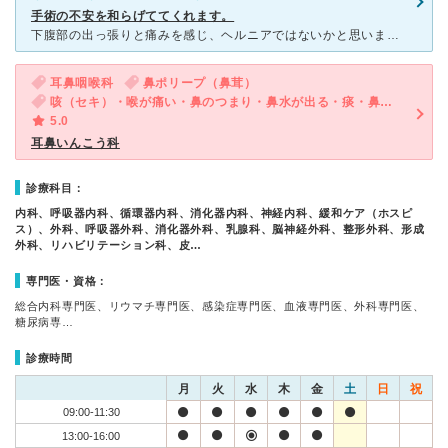
手術の不安を和らげててくれます。
下腹部の出っ張りと痛みを感じ、ヘルニアではないかと思いました。手術でしか治らないとの事で病院をさがしました。問い合わせると近くの総合病院では入院手術退院まで３～４日かかる予定。出産して間もなく子供の為
耳鼻咽喉科
鼻ポリープ（鼻茸）
咳（セキ）・喉が痛い・鼻のつまり・鼻水が出る・痰・鼻水がのどに流れる・後鼻漏
5.0
耳鼻いんこう科
診療科目：
内科、呼吸器内科、循環器内科、消化器内科、神経内科、緩和ケア（ホスピ
ス）、外科、呼吸器外科、消化器外科、乳腺科、脳神経外科、整形外科、形成
外科、リハビリテーション科、皮…
専門医・資格：
総合内科専門医、リウマチ専門医、感染症専門医、血液専門医、外科専門医、
糖尿病専…
診療時間
月
火
水
木
金
土
日
祝
09:00-11:30
13:00-16:00