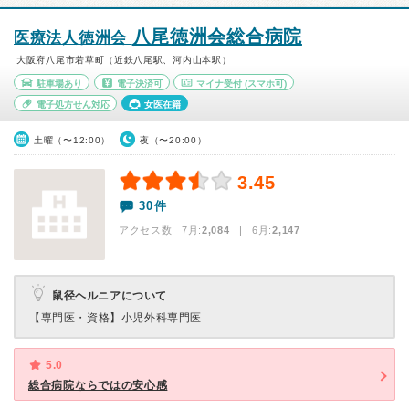
八尾徳洲会総合病院
医療法人徳洲会
大阪府八尾市若草町（近鉄八尾駅、河内山本駅）
駐車場あり
電子決済可
マイナ受付
(スマホ可)
電子処方せん対応
女医在籍
土曜（〜12:00）
夜（〜20:00）
3.45
30件
アクセス数 7月:
2,084
| 6月:
2,147
鼠径ヘルニアについて
【専門医・資格】
小児外科専門医
5.0
総合病院ならではの安心感