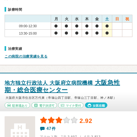
診療時間
月
火
水
木
金
土
日
祝
09:00-12:30
13:30-15:00
治療実績
この病院の治療実績を見る
大阪急性
地方独立行政法人 大阪府立病院機構
期・総合医療センター
大阪府大阪市住吉区万代東（帝塚山四丁目駅、帝塚山三丁目駅、神ノ木駅）
駐車場あり
電子決済可
マイナ受付
女医在籍
2.92
47件
アクセス数 7月:
2,407
| 6月:
2,812