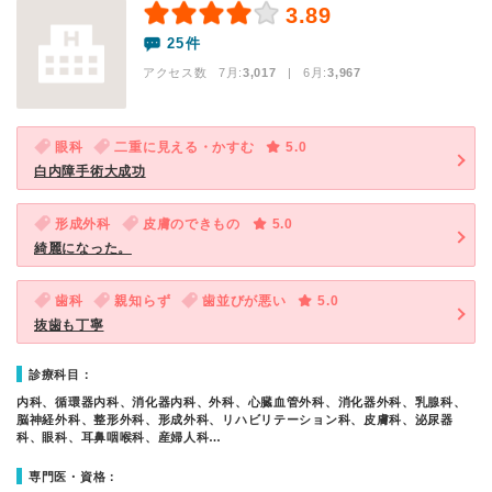
3.89
25件
アクセス数 7月:
3,017
| 6月:
3,967
眼科
二重に見える・かすむ
5.0
白内障手術大成功
形成外科
皮膚のできもの
5.0
綺麗になった。
歯科
親知らず
歯並びが悪い
5.0
抜歯も丁寧
診療科目：
内科、循環器内科、消化器内科、外科、心臓血管外科、消化器外科、乳腺科、
脳神経外科、整形外科、形成外科、リハビリテーション科、皮膚科、泌尿器
科、眼科、耳鼻咽喉科、産婦人科…
専門医・資格：