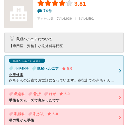
3.81
74件
アクセス数 7月:
4,030
| 6月:
4,591
鼠径ヘルニアについて
【専門医・資格】
小児外科専門医
鼠径ヘルニアの口コミ
小児外科
鼠径ヘルニア
5.0
小児外来
赤ちゃんの治療でお世話になっています。市役所での赤ちゃんの定期健診でヘルニアと診断があり、別病院の小児内科で手術が必要と診断され、紹介状と予約票を持って小児外科を受診しました。診断の結果、やはり手術が
救急科
骨折
けが
5.0
手術もスムーズで良かったです
乳腺科
乳がん
5.0
母の乳がん手術