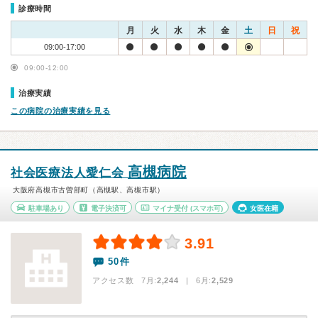
診療時間
月
火
水
木
金
土
日
祝
09:00-17:00
09:00-12:00
治療実績
この病院の治療実績を見る
高槻病院
社会医療法人愛仁会
大阪府高槻市古曽部町（高槻駅、高槻市駅）
駐車場あり
電子決済可
マイナ受付
(スマホ可)
女医在籍
3.91
50件
アクセス数 7月:
2,244
| 6月:
2,529