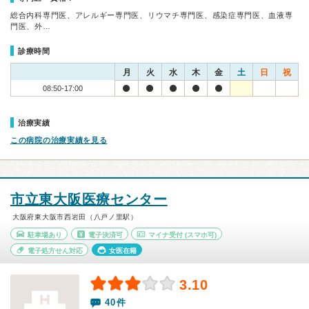
総合内科専門医、アレルギー専門医、リウマチ専門医、感染症専門医、血液専
門医、外…
診療時間
月
火
水
木
金
土
日
祝
08:50-17:00
治療実績
この病院の治療実績を見る
市立東大阪医療センター
大阪府東大阪市西岩田（八戸ノ里駅）
駐車場あり
電子決済可
マイナ受付
(スマホ可)
電子処方せん対応
女医在籍
3.10
40件