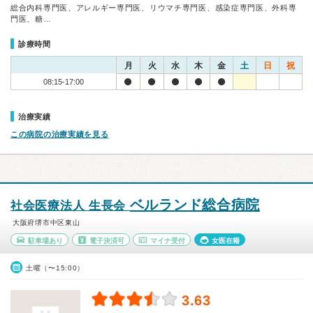
総合内科専門医、アレルギー専門医、リウマチ専門医、感染症専門医、外科専
門医、糖…
診療時間
月
火
水
木
金
土
日
祝
08:15-17:00
治療実績
この病院の治療実績を見る
ベルランド総合病院
社会医療法人 生長会
大阪府堺市中区東山
駐車場あり
電子決済可
マイナ受付
女医在籍
土曜（〜15:00）
3.63