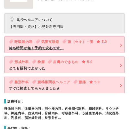
鼠径ヘルニアについて
【専門医・資格】
小児外科専門医
呼吸器内科
気管支喘息
咳（セキ）・痰
5.0
待ち時間が無く予約で安心です。
形成外科
粉瘤
皮膚のできもの
5.0
とても親切でよかった
整形外科
腰椎椎間板ヘルニア
腰痛
5.0
すぐに検査してもらえました★
診療科目：
呼吸器内科、循環器内科、消化器内科、内分泌代謝科、糖尿病科、リウマチ
科、神経内科、血液内科、腎臓内科、呼吸器外科、心臓血管外科、消化器外
科、乳腺科、脳神経外科、整形外科…
専門医・資格：