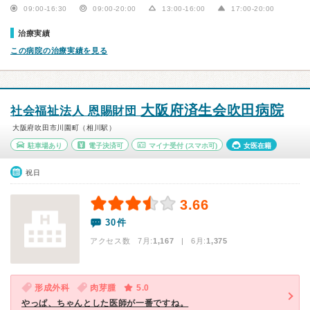
09:00-16:30
09:00-20:00
13:00-16:00
17:00-20:00
治療実績
この病院の治療実績を見る
大阪府済生会吹田病院
社会福祉法人 恩賜財団
大阪府吹田市川園町（相川駅）
駐車場あり
電子決済可
マイナ受付
(スマホ可)
女医在籍
祝日
3.66
30件
アクセス数 7月:
1,167
| 6月:
1,375
形成外科
肉芽腫
5.0
やっぱ、ちゃんとした医師が一番ですね。