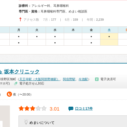
診療科：
アレルギー科、耳鼻咽喉科
専門医・資格：
耳鼻咽喉科専門医、めまい相談医
アクセス数 7月：
177
| 6月：
159
| 年間：
2,239
月
火
水
木
金
土
●
●
●
●
●
●
●
●
坂本クリニック
会
阿倍野区旭町（
天王寺駅（大阪阿部野橋駅）
、
阿倍野駅
、
今池駅
）
電子決済可
マホ可)
電子処方せん対応
5）
夜（〜20:00）
3.01
口コミ17件
めまいについて