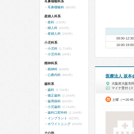
耳鼻咽喉科系
耳鼻咽喉科
(683件)
産婦人科系
産科
(130件)
婦人科
(402件)
産婦人科
(290件)
09:00-12:30
小児科系
16:00-19:00
小児科
(1,719件)
小児外科
(46件)
精神科系
精神科
(938件)
心療内科
(664件)
医療法人 坂本
大阪府大阪市
歯科系
マイナ受付 (ス
歯科
(5,764件)
矯正歯科
(2,204件)
土曜（〜16:4
歯周病科
(843件)
小児歯科
(3,744件)
歯科口腔外科
(2,246件)
インプラント
(825件)
ホワイトニング
(604件)
その他