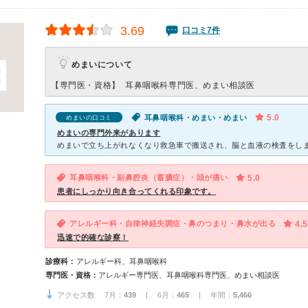
3.69
口コミ7件
めまいについて
【専門医・資格】
耳鼻咽喉科専門医、めまい相談医
5.0
耳鼻咽喉科・めまい・めまい
めまいの口コミ
めまいの専門外来があります
耳鼻咽喉科・副鼻腔炎（蓄膿症）・頭が痛い
5.0
患者にしっかり向き合ってくれる印象です。
アレルギー科・自律神経失調症・鼻のつまり・鼻水が出る
4.5
迅速で的確な診察！
診療科：
アレルギー科、耳鼻咽喉科
専門医・資格：
アレルギー専門医、耳鼻咽喉科専門医、めまい相談医
アクセス数 7月：
439
| 6月：
465
| 年間：
5,466