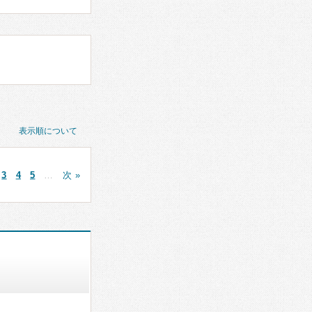
表示順について
3
4
5
…
次 »