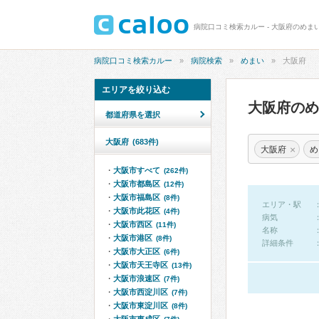
病院口コミ検索カルー - 大阪府のめま
病院口コミ検索カルー
病院検索
めまい
大阪府
エリアを絞り込む
大阪府の
都道府県を選択
大阪府
(683件)
×
大阪府
め
大阪市すべて
(262件)
大阪市都島区
(12件)
大阪市福島区
(8件)
エリア・駅
大阪市此花区
(4件)
病気
大阪市西区
(11件)
名称
大阪市港区
(8件)
詳細条件
大阪市大正区
(6件)
大阪市天王寺区
(13件)
大阪市浪速区
(7件)
大阪市西淀川区
(7件)
大阪市東淀川区
(8件)