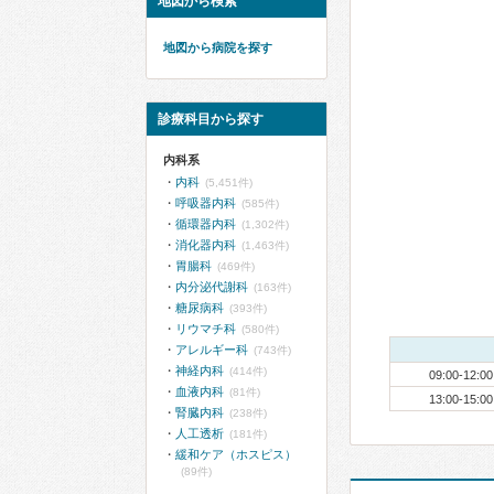
地図から検索
地図から病院を探す
診療科目から探す
内科系
内科
(5,451件)
呼吸器内科
(585件)
循環器内科
(1,302件)
消化器内科
(1,463件)
胃腸科
(469件)
内分泌代謝科
(163件)
糖尿病科
(393件)
リウマチ科
(580件)
アレルギー科
(743件)
神経内科
(414件)
09:00-12:00
血液内科
(81件)
13:00-15:00
腎臓内科
(238件)
人工透析
(181件)
緩和ケア（ホスピス）
(89件)