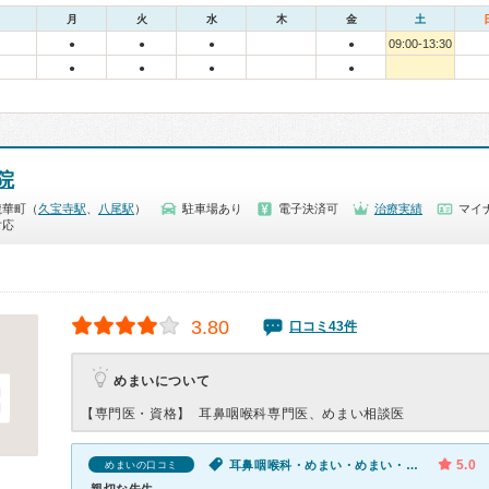
月
火
水
木
金
土
09:00-13:30
●
●
●
●
●
●
●
●
院
龍華町（
久宝寺駅
、
八尾駅
）
駐車場あり
電子決済可
治療実績
マイナ
対応
3.80
口コミ43件
めまいについて
【専門医・資格】
耳鼻咽喉科専門医、めまい相談医
5.0
耳鼻咽喉科・めまい・めまい・耳鳴り
めまいの口コミ