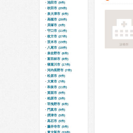
池田市
(9件)
吹田市
(29件)
泉大津市
(6件)
高槻市
(28件)
貝塚市
(3件)
守口市
(11件)
枚方市
(27件)
茨木市
(19件)
診療所
八尾市
(18件)
泉佐野市
(8件)
富田林市
(8件)
寝屋川市
(17件)
河内長野市
(7件)
松原市
(9件)
大東市
(7件)
和泉市
(11件)
箕面市
(9件)
柏原市
(3件)
羽曳野市
(6件)
門真市
(9件)
摂津市
(5件)
高石市
(5件)
藤井寺市
(5件)
東大阪市
(33件)