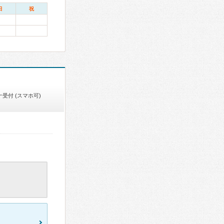
日
祝
受付 (スマホ可)