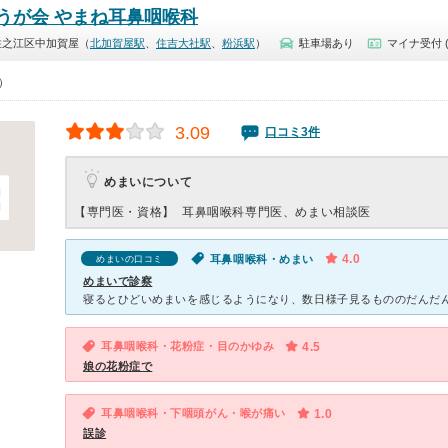
うが会 やまね耳鼻咽喉科
住之江区中加賀屋（
北加賀屋駅
、
住吉大社駅
、
粉浜駅
）
駐車場あり
マイナ受付 
0）
3.09
口コミ3件
めまいについて
【専門医・資格】
耳鼻咽喉科専門医、めまい相談医
4.0
耳鼻咽喉科・めまい
めまいの口コミ
めまいで診察
耳鼻咽喉科・花粉症・目のかゆみ
4.5
娘の花粉症で
耳鼻咽喉科・下咽頭がん・喉が痛い
1.0
誤診