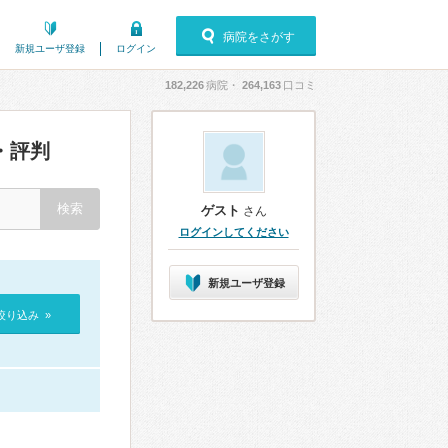
病院をさがす
新規ユーザ登録
ログイン
182,226
病院・
264,163
口コミ
・評判
ゲスト
さん
ログインしてください
新規ユーザ登録
絞り込み »