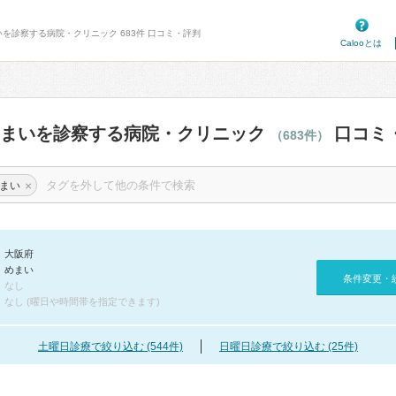
いを診察する病院・クリニック 683件 口コミ・評判
Calooとは
めまいを診察する病院・クリニック
口コミ
（683件）
×
まい
大阪府
めまい
条件変更・
なし
なし (曜日や時間帯を指定できます)
土曜日診療で絞り込む (544件)
日曜日診療で絞り込む (25件)