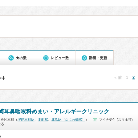
★の数
レビュー数
新着・更新
« 前
1
2
3件中
崎耳鼻咽喉科めまい・アレルギークリニック
中央区本町（
堺筋本町駅
、
本町駅
、
北浜駅（なにわ橋駅）
）
マイナ受付 (スマホ可)
対応
0）