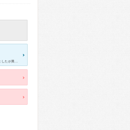
めまいで立ち上がれなくなり救急車で搬送され、脳と血液の検査をしましたが異常が無く、「耳鼻科で検査して下さい」という流れになりました。 ですが近隣の耳鼻科では原因を追究することなく投薬治療するだけ