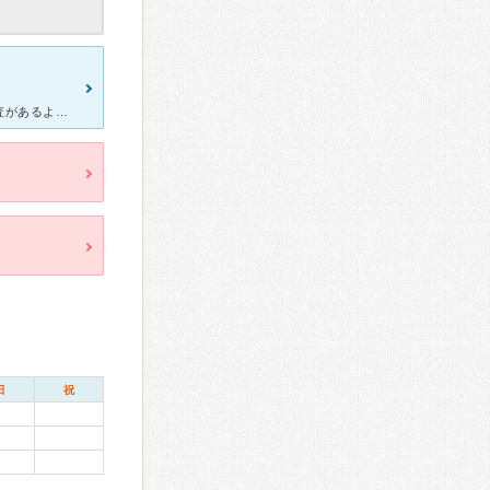
こちらはめまい相談医の先生がいるとホームページでみていろんな検査があるようで藁にもすがる思いで受診しました。 先生はじっくり話しを聞いてくださいましたが、回転性めまいから時間が経過してて診れないと。
日
祝