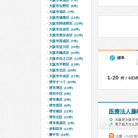
大阪市東成区
(7件)
大阪市生野区
(9件)
大阪市旭区
(7件)
大阪市城東区
(13件)
大阪市阿倍野区
(13件)
大阪市住吉区
(16件)
大阪市東住吉区
(12件)
大阪市西成区
(7件)
大阪市淀川区
(15件)
大阪市鶴見区
(10件)
標準
大阪市住之江区
(13件)
大阪市平野区
(13件)
大阪市北区
(26件)
大阪市中央区
(17件)
1-20
件 / 68
堺市すべて
(55件)
堺市堺区
(13件)
堺市中区
(5件)
堺市東区
(5件)
堺市西区
(9件)
医療法人藤
堺市南区
(12件)
堺市北区
(10件)
大阪府大阪市
堺市美原区
(1件)
電子処方せん
岸和田市
(11件)
豊中市
(34件)
土曜（〜13:3