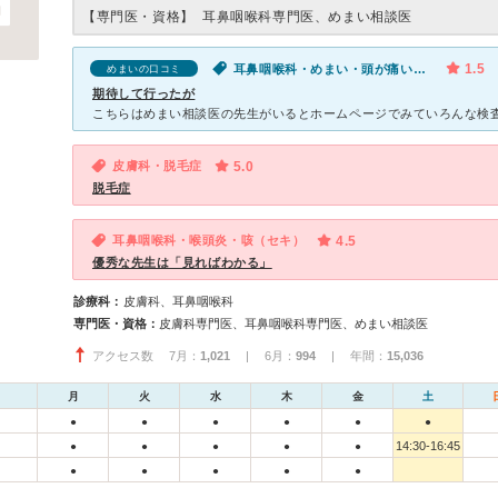
【専門医・資格】
耳鼻咽喉科専門医、めまい相談医
1.5
耳鼻咽喉科・めまい・頭が痛い・めまい
めまいの口コミ
期待して行ったが
皮膚科・脱毛症
5.0
脱毛症
耳鼻咽喉科・喉頭炎・咳（セキ）
4.5
優秀な先生は「見ればわかる」
診療科：
皮膚科、耳鼻咽喉科
専門医・資格：
皮膚科専門医、耳鼻咽喉科専門医、めまい相談医
アクセス数 7月：
1,021
| 6月：
994
| 年間：
15,036
月
火
水
木
金
土
●
●
●
●
●
●
14:30-16:45
●
●
●
●
●
●
●
●
●
●