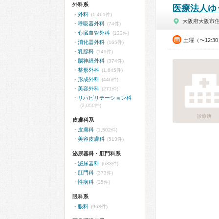
外科系
医療法人ゆ
外科
(1,461件)
大阪府大阪市
呼吸器外科
(74件)
心臓血管外科
(122件)
土曜（〜12:3
消化器外科
(165件)
乳腺科
(149件)
脳神経外科
(374件)
整形外科
(1,645件)
形成外科
(446件)
美容外科
(271件)
リハビリテーション科
(2,050件)
診療所
皮膚科系
皮膚科
(1,502件)
美容皮膚科
(513件)
泌尿器科・肛門科系
泌尿器科
(633件)
肛門科
(373件)
性病科
(35件)
眼科系
眼科
(963件)