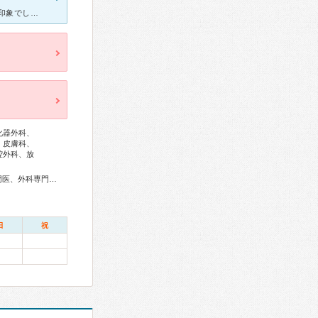
めまいがひどく受診しました。 先生がとても優しく丁寧で、とても好印象でした。 付き添い人が1人居たのですが、看護師さんがすぐに付き添い人の分の椅子をササッと持ってきてくれたり、医師へのサポートや患
化器外科、
、皮膚科、
腔外科、放
総合内科専門医、アレルギー専門医、感染症専門医、血液専門医、外科専門医、糖尿病専門医、内分泌代謝科専門医、呼吸器専門医、呼吸器外科専門医、循環器専門医、不整脈専門医、消化器病専門医、消化器外科専門医、肝臓専門医、大腸肛門病専門医、消化器内視鏡専門医、泌尿器科専門医、透析専門医、脳神経外科専門医、整形外科専門医、手外科専門医、リハビリテーション科専門医、脊椎脊髄外科専門医、形成外科専門医、皮膚科専門医、気管食道科専門医、耳鼻咽喉科専門医、めまい相談医、産婦人科専門医、婦人科腫瘍専門医、乳腺専門医、産科婦人科腹腔鏡技術認定医、周産期(新生児)専門医、小児科専門医、老年病専門医、一般病院連携精神医学専門医、麻酔科専門医、ペインクリニック専門医、細胞診専門医、病理専門医、口腔外科専門医、放射線科専門医、臨床遺伝専門医、救急科専門医、がん薬物療法専門医、がん治療認定医
日
祝