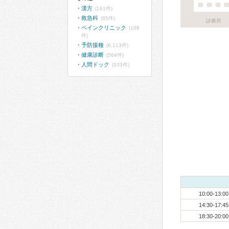
漢方
(161件)
救急科
(85件)
診療所
ペインクリニック
(108
件)
予防接種
(6,113件)
健康診断
(564件)
人間ドック
(103件)
10:00-13:00
14:30-17:45
18:30-20:00