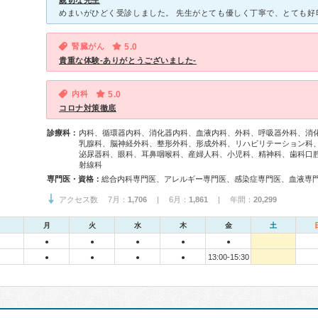
親切な先生
腎臓がん
5.0
貴重な体験-ありがとうございました-
内科
5.0
コロナ対策徹底
診療科：
内科、循環器内科、消化器内科、血液内科、外科、呼吸器外科、消
乳腺科、脳神経外科、整形外科、形成外科、リハビリテーション科
泌尿器科、眼科、耳鼻咽喉科、産婦人科、小児科、精神科、歯科口
射線科
専門医・資格：
アクセス数 7月：
1,706
| 6月：
1,861
| 年間：
20,299
月
火
水
木
金
土
●
●
●
●
●
13:00-15:30
●
●
●
●