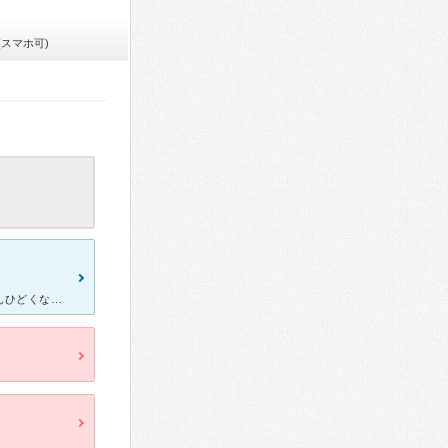
(スマホ可)
寝るとひどいめまいを感じるようになり、数日様子見るもののだんだんひどくなり、寝返りをするたびにグルグル回り、日中動いてても回るようになり…友だちに耳鼻科へ行くことを勧められ、当院に通院。インターネット