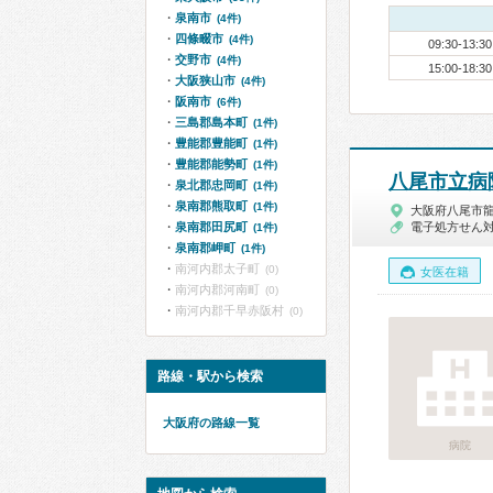
泉南市
(4件)
四條畷市
(4件)
09:30-13:30
交野市
(4件)
15:00-18:30
大阪狭山市
(4件)
阪南市
(6件)
三島郡島本町
(1件)
豊能郡豊能町
(1件)
豊能郡能勢町
(1件)
八尾市立病
泉北郡忠岡町
(1件)
泉南郡熊取町
(1件)
大阪府八尾市
泉南郡田尻町
電子処方せん
(1件)
泉南郡岬町
(1件)
南河内郡太子町
(0)
女医在籍
南河内郡河南町
(0)
南河内郡千早赤阪村
(0)
路線・駅から検索
大阪府の路線一覧
病院