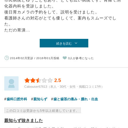
市民病院とゆうこともあり、とても広い病院です。胃痛で消
化器内科を受診しました。
後日胃カメラの予約をして、説明を受けました。
看護師さんの対応がとても優しくて、案内もスムーズでし
た。
ただの胃潰...
続きを読む
2014年02月受診 / 2016年01月投稿
3人が参考になった
2.5
Caloouser67613（本人・30代・女性・掲載口コミ17件）
歯科口腔外科
親知らず
歯と歯茎の痛み・腫れ・出血
この口コミは受診から5年以上経過しています。
親知らず抜きました