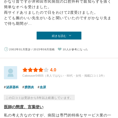
かなり昔ですが岸和田市民病院の口腔外科で親知らずを抜く
簡単なオペを受けました。
両サイドありましたので日をわけて2度受けました。
とても腕のいい先生がいると聞いていたのですがかなり先ま
で待ち期間が...
続きを読む
2002年01月受診 / 2015年08月投稿
10人が参考になった
4.0
Caloouser54805（本人ではない・80代・女性・掲載口コミ1件）
泌尿器科
膀胱炎
血尿
この口コミは受診から5年以上経過しています。
医師の態度、言葉使い
私の考え方なのですが、病院は専門的特殊なサービス業の一