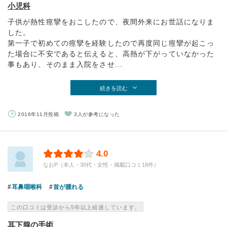
小児科
子供が熱性痙攣をおこしたので、夜間外来にお世話になりま
した。
第一子で初めての痙攣を経験したので再度同じ痙攣が起こっ
た場合に不安であると伝えると、高熱が下がっていなかった
事もあり、そのまま入院をさせ...
続きを読む
2016年11月投稿
3人が参考になった
4.0
なおP（本人・30代・女性・掲載口コミ18件）
耳鼻咽喉科
首が腫れる
この口コミは受診から5年以上経過しています。
耳下腺の手術