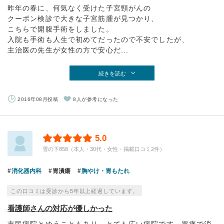
昨年の春に、何気なく受けた子宮頸がんの
クーポン検診で大きな子宮筋腫が見つかり、
こちらで開腹手術をしました。
入院も手術も人生で初めてだったので不安でしたが、
主治医の先生が女性の方で安心だ...
続きを読む
2016年08月投稿
8人が参考になった
5.0
雪の下858（本人・30代・女性・掲載口コミ2件）
消化器内科
胃潰瘍
胸やけ・胃もたれ
この口コミは受診から5年以上経過しています。
看護師さんの対応が優しかった