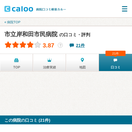
« 病院TOP
市立岸和田市民病院
の口コミ・評判
3.87
21件
？
21件
TOP
治療実績
地図
口コミ
この病院の口コミ (21件)