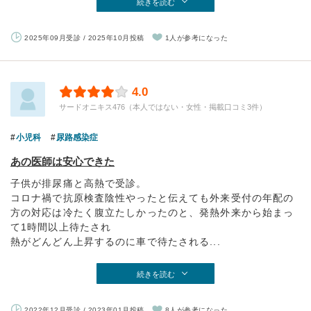
続きを読む
2025年09月受診 / 2025年10月投稿
1人が参考になった
4.0
サードオニキス476（本人ではない・女性・掲載口コミ3件）
小児科
尿路感染症
あの医師は安心できた
子供が排尿痛と高熱で受診。
コロナ禍で抗原検査陰性やったと伝えても外来受付の年配の
方の対応は冷たく腹立たしかったのと、発熱外来から始まっ
て1時間以上待たされ
熱がどんどん上昇するのに車で待たされる...
続きを読む
2022年12月受診 / 2023年01月投稿
8人が参考になった