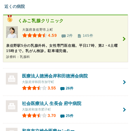
近くの病院
くみこ乳腺クリニック
大阪府泉佐野市上町
4.59
2件
145件
泉佐野駅5分の乳腺外科。女性専門医在籍。平日17時、第2・4土曜
15時まで。乳がん検診。駐車場完備。
診療科：乳腺科
医療法人徳洲会
岸和田徳洲会病院
大阪府岸和田市加守町
3.55
26件
社会医療法人 生長会
府中病院
大阪府和泉市肥子町
3.70
25件
和泉市立総合医療センター