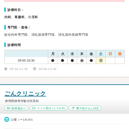
診療科目：
内科、胃腸科、小児科
専門医・資格：
総合内科専門医、消化器病専門医、消化器内視鏡専門医
診療時間
月
火
水
木
金
土
日
祝
09:00-18:30
08:30-11:30
09:00-12:30
ごんクリニック
静岡県静岡市駿河区高松
駐車場あり
マイナ受付
(スマホ可)
電子処方せん対応
土曜（〜18:00）