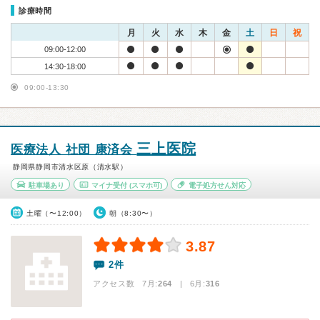
診療時間
月
火
水
木
金
土
日
祝
09:00-12:00
14:30-18:00
09:00-13:30
三上医院
医療法人 社団 康済会
静岡県静岡市清水区原（清水駅）
駐車場あり
マイナ受付
(スマホ可)
電子処方せん対応
土曜（〜12:00）
朝（8:30〜）
3.87
2件
アクセス数 7月:
264
| 6月:
316