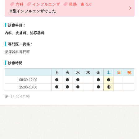
内科
インフルエンザ
発熱
5.0
B型インフルエンザでした
診療科目：
内科、皮膚科、泌尿器科
専門医・資格：
泌尿器科専門医
診療時間
月
火
水
木
金
土
日
祝
08:30-12:00
15:00-18:00
14:00-17:00