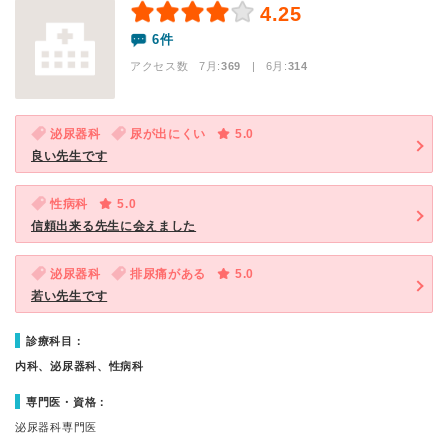
4.25
6件
アクセス数 7月:
369
| 6月:
314
泌尿器科
尿が出にくい
5.0
良い先生です
性病科
5.0
信頼出来る先生に会えました
泌尿器科
排尿痛がある
5.0
若い先生です
診療科目：
内科、泌尿器科、性病科
専門医・資格：
泌尿器科専門医