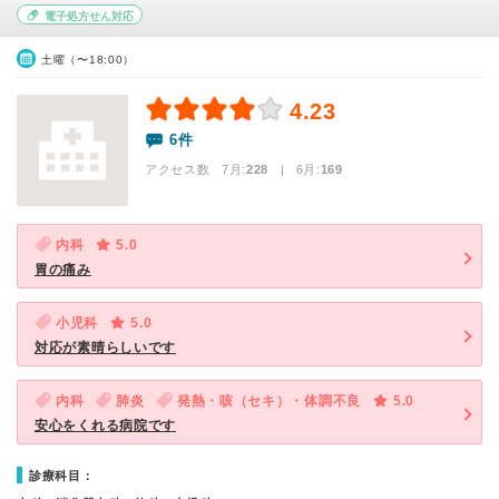
電子処方せん対応
土曜（〜18:00）
4.23
6件
アクセス数 7月:
228
| 6月:
169
内科
5.0
胃の痛み
小児科
5.0
対応が素晴らしいです
内科
肺炎
発熱・咳（セキ）・体調不良
5.0
安心をくれる病院です
診療科目：