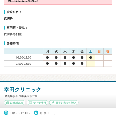
待つけどとても良い
診療科目：
皮膚科
専門医・資格：
皮膚科専門医
診療時間
月
火
水
木
金
土
日
祝
08:30-12:30
14:00-18:30
幸田クリニック
静岡県浜松市中央区下江町
駐車場あり
マイナ受付
電子処方せん対応
土曜（〜12:00）
朝（8:30〜）