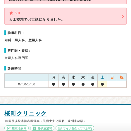
5.0
人工授精でお世話になりました。
診療科目：
内科、婦人科、産婦人科
専門医・資格：
産婦人科専門医
診療時間
月
火
水
木
金
土
日
祝
07:30-17:30
桜町クリニック
静岡県浜松市浜名区道本（美薗中央公園駅、遠州小林駅）
駐車場あり
電子決済可
マイナ受付
(スマホ可)