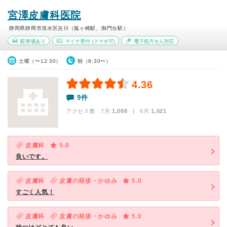
宮澤皮膚科医院
静岡県静岡市清水区吉川（狐ヶ崎駅、御門台駅）
駐車場あり
マイナ受付
(スマホ可)
電子処方せん対応
土曜（〜12:30）
朝（8:30〜）
4.36
9件
アクセス数 7月:
1,088
| 6月:
1,021
皮膚科
5.0
良いです。
皮膚科
皮膚の発疹・かゆみ
5.0
すごく人気！
皮膚科
皮膚の発疹・かゆみ
5.0