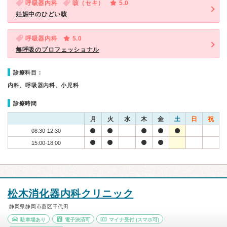
呼吸器内科
咳（セキ）
5.0
妊娠中のひどい咳
呼吸器内科
5.0
無呼吸のプロフェッショナル
診療科目：
内科、呼吸器内科、小児科
診療時間
月
火
水
木
金
土
日
祝
08:30-12:30
15:00-18:00
松木消化器内科クリニック
静岡県静岡市葵区千代田
駐車場あり
電子決済可
マイナ受付
(スマホ可)