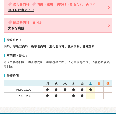
消化器内科
胃痛・腹痛・胸やけ・胃もたれ
5.0
やはり評判どうり
循環器内科
4.5
大きな病院
診療科目：
内科、呼吸器内科、循環器内科、消化器内科、糖尿病科、健康診断
専門医・資格：
総合内科専門医、血液専門医、循環器専門医、消化器病専門医、消化器内視鏡
専門医
診療時間
月
火
水
木
金
土
日
祝
08:30-12:00
15:30-17:30