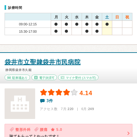
診療時間
月
火
水
木
金
土
日
祝
09:00-12:15
15:30-17:00
袋井市立聖隷袋井市民病院
静岡県袋井市久能
駐車場あり
電子決済可
マイナ受付
(スマホ可)
4.14
3件
アクセス数 7月:
220
| 6月:
249
整形外科
腰痛
5.0
診てもらってよかったです！