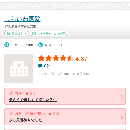
しらいわ医院
静岡県静岡市葵区安東
駐車場あり
マイナ受付
(スマホ可)
土曜（〜17:00）
朝（8:30〜）
4.37
6件
アクセス数 7月:
461
| 6月:
389
内科
5.0
気さくで優しくて楽しい先生
内科
喉が痛い
5.0
少し風邪気味でした