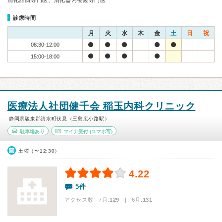
消化器病専門医、消化器内視鏡専門医
診療時間
月
火
水
木
金
土
日
祝
08:30-12:00
15:00-18:00
医療法人社団健千会 稲玉内科クリニック
静岡県駿東郡清水町伏見（三島広小路駅）
駐車場あり
マイナ受付
(スマホ可)
土曜（〜12:30）
4.22
5件
アクセス数 7月:
129
| 6月:
131