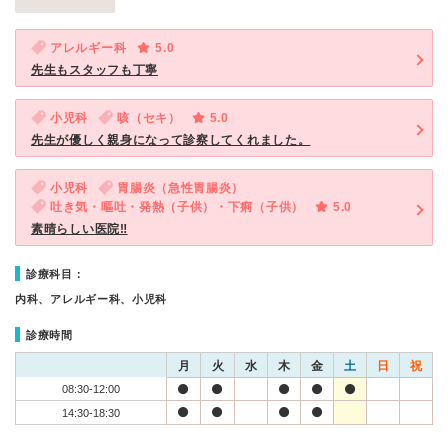
アレルギー科
5.0
先生もスタッフも丁寧
小児科
咳（セキ）
5.0
先生が優しく親身になって診察してくれました。
小児科
胃腸炎（急性胃腸炎）
吐き気・嘔吐・発熱（子供）・下痢（子供）
5.0
素晴らしい医院‼︎
診療科目：
内科、アレルギー科、小児科
診療時間
月
火
水
木
金
土
日
祝
08:30-12:00
14:30-18:30