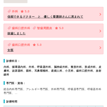
外科
5.0
信頼できるドクター と 優しく看護師さんに恵まれて
歯科口腔外科
智歯周囲炎
5.0
抜歯しました
歯科口腔外科
5.0
女医
診療科目：
内科、循環器内科、外科、呼吸器外科、脳神経外科、整形外科、形成外科、皮
膚科、泌尿器科、眼科、耳鼻咽喉科、産婦人科、小児科、歯科口腔外科、放射
線科
専門医・資格：
総合内科専門医、アレルギー専門医、外科専門医、呼吸器専門医、呼吸器外科
専門医、…
診療時間