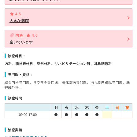
4.5
大きな病院
内科
4.0
空いています
診療科目：
内科、脳神経外科、整形外科、リハビリテーション科、耳鼻咽喉科
専門医・資格：
総合内科専門医、リウマチ専門医、消化器病専門医、消化器内視鏡専門医、脳
神経外科…
診療時間
月
火
水
木
金
土
日
祝
09:00-17:00
治療実績