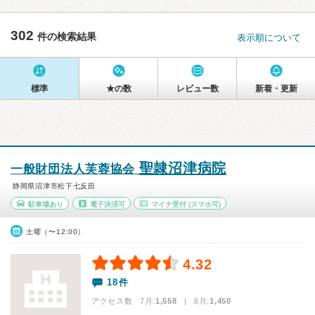
302
件の検索結果
表示順について
標準
★の数
レビュー数
新着・更新
聖隷沼津病院
一般財団法人芙蓉協会
静岡県沼津市松下七反田
駐車場あり
電子決済可
マイナ受付
(スマホ可)
土曜（〜12:00）
4.32
18件
アクセス数 7月:
1,558
| 6月:
1,450