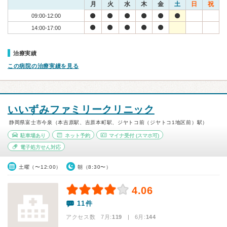
月
火
水
木
金
土
日
祝
09:00-12:00
14:00-17:00
治療実績
この病院の治療実績を見る
いいずみファミリークリニック
静岡県富士市今泉（本吉原駅、吉原本町駅、ジヤトコ前（ジヤトコ1地区前）駅）
駐車場あり
ネット予約
マイナ受付
(スマホ可)
電子処方せん対応
土曜（〜12:00）
朝（8:30〜）
4.06
11件
アクセス数 7月:
119
| 6月:
144