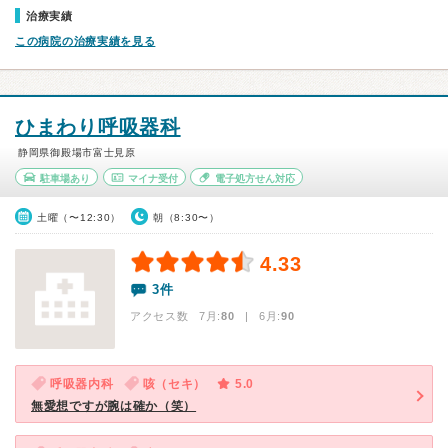
治療実績
この病院の治療実績を見る
ひまわり呼吸器科
静岡県御殿場市富士見原
駐車場あり
マイナ受付
電子処方せん対応
土曜（〜12:30）
朝（8:30〜）
4.33
3件
アクセス数 7月:
80
| 6月:
90
呼吸器内科
咳（セキ）
5.0
無愛想ですが腕は確か（笑）