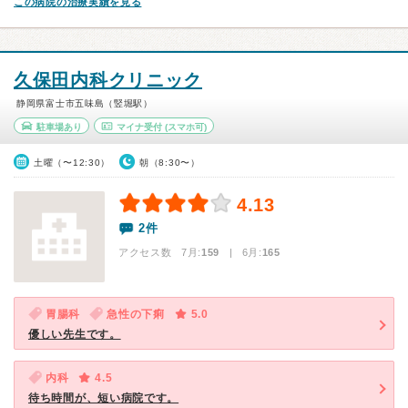
この病院の治療実績を見る
久保田内科クリニック
静岡県富士市五味島（竪堀駅）
駐車場あり
マイナ受付
(スマホ可)
土曜（〜12:30）
朝（8:30〜）
4.13
2件
アクセス数 7月:
159
| 6月:
165
胃腸科
急性の下痢
5.0
優しい先生です。
内科
4.5
待ち時間が、短い病院です。