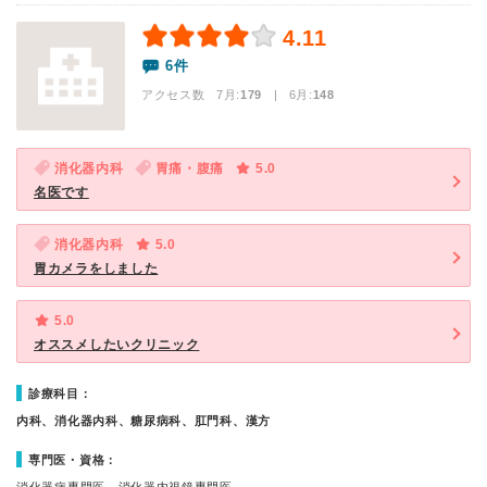
4.11
6件
アクセス数 7月:
179
| 6月:
148
消化器内科
胃痛・腹痛
5.0
名医です
消化器内科
5.0
胃カメラをしました
5.0
オススメしたいクリニック
診療科目：
内科、消化器内科、糖尿病科、肛門科、漢方
専門医・資格：