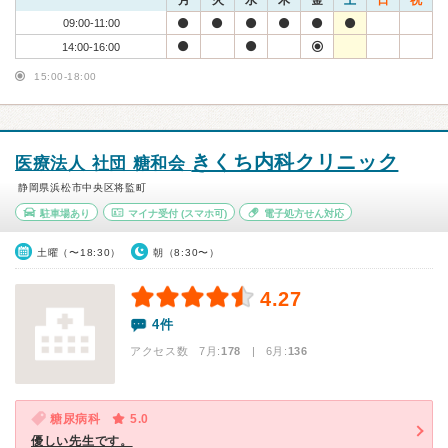
月
火
水
木
金
土
日
祝
09:00-11:00
14:00-16:00
15:00-18:00
きくち内科クリニック
医療法人 社団 糖和会
静岡県浜松市中央区将監町
駐車場あり
マイナ受付
(スマホ可)
電子処方せん対応
土曜（〜18:30）
朝（8:30〜）
4.27
4件
アクセス数 7月:
178
| 6月:
136
糖尿病科
5.0
優しい先生です。