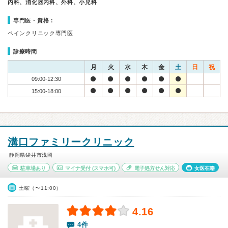
内科、消化器内科、外科、小児科
専門医・資格：
ペインクリニック専門医
診療時間
月
火
水
木
金
土
日
祝
09:00-12:30
15:00-18:00
溝口ファミリークリニック
静岡県袋井市浅岡
駐車場あり
マイナ受付
(スマホ可)
電子処方せん対応
女医在籍
土曜（〜11:00）
4.16
4件