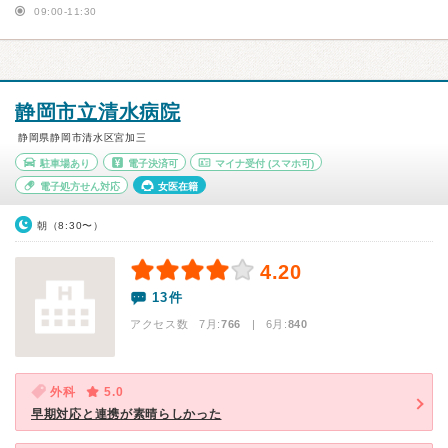
09:00-11:30
静岡市立清水病院
静岡県静岡市清水区宮加三
駐車場あり
電子決済可
マイナ受付
(スマホ可)
電子処方せん対応
女医在籍
朝（8:30〜）
4.20
13件
アクセス数 7月:
766
| 6月:
840
外科
5.0
早期対応と連携が素晴らしかった