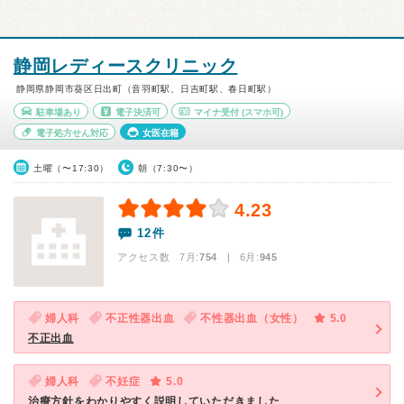
静岡レディースクリニック
静岡県静岡市葵区日出町（音羽町駅、日吉町駅、春日町駅）
駐車場あり
電子決済可
マイナ受付
(スマホ可)
電子処方せん対応
女医在籍
土曜（〜17:30）
朝（7:30〜）
4.23
12件
アクセス数 7月:
754
| 6月:
945
婦人科
不正性器出血
不性器出血（女性）
5.0
不正出血
婦人科
不妊症
5.0
治療方針をわかりやすく説明していただきました