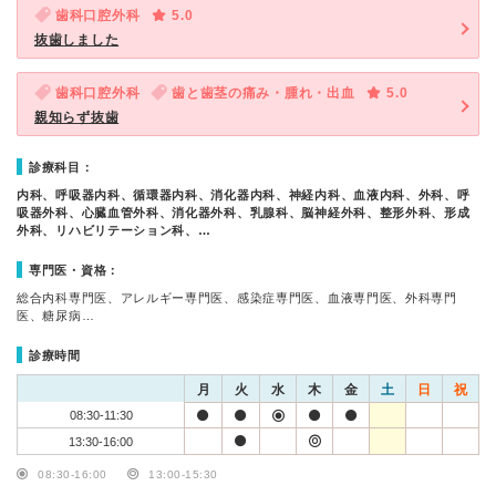
歯科口腔外科
5.0
抜歯しました
歯科口腔外科
歯と歯茎の痛み・腫れ・出血
5.0
親知らず抜歯
診療科目：
内科、呼吸器内科、循環器内科、消化器内科、神経内科、血液内科、外科、呼
吸器外科、心臓血管外科、消化器外科、乳腺科、脳神経外科、整形外科、形成
外科、リハビリテーション科、…
専門医・資格：
総合内科専門医、アレルギー専門医、感染症専門医、血液専門医、外科専門
医、糖尿病…
診療時間
月
火
水
木
金
土
日
祝
08:30-11:30
13:30-16:00
08:30-16:00
13:00-15:30