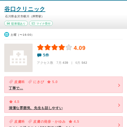
谷口クリニック
石川県金沢市横川（押野駅）
駐車場あり
マイナ受付
土曜（〜16:00）
4.09
5件
アクセス数 7月:
439
| 6月:
542
皮膚科
にきび
5.0
丁寧で…
4.5
清潔な雰囲気、先生も話しやすい
皮膚科
皮膚の発疹・かゆみ
4.5