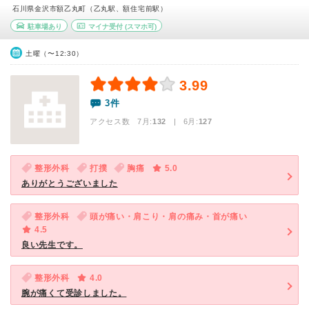
石川県金沢市額乙丸町（乙丸駅、額住宅前駅）
駐車場あり
マイナ受付
(スマホ可)
土曜（〜12:30）
3.99
3件
アクセス数 7月:
132
| 6月:
127
整形外科
打撲
胸痛
5.0
ありがとうございました
整形外科
頭が痛い・肩こり・肩の痛み・首が痛い
4.5
良い先生です。
整形外科
4.0
腕が痛くて受診しました。