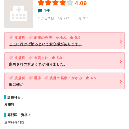
4.09
4件
アクセス数 7月:
222
| 6月:
306
皮膚科
皮膚の発疹・かゆみ
5.0
ここに行けば治るという安心感があります。
皮膚科
虫刺され
5.0
虫刺されの水ぶくれが治りました。
皮膚科
湿疹
皮膚の発疹・かゆみ
4.5
腕は確か
診療科目：
皮膚科
専門医・資格：
皮膚科専門医