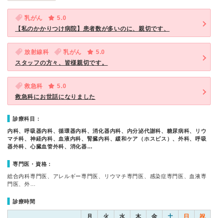
乳がん
5.0
【私のかかりつけ病院】患者数が多いのに、親切です、
放射線科
乳がん
5.0
スタッフの方々、皆様親切です。
救急科
5.0
救急科にお世話になりました
診療科目：
内科、呼吸器内科、循環器内科、消化器内科、内分泌代謝科、糖尿病科、リウ
マチ科、神経内科、血液内科、腎臓内科、緩和ケア（ホスピス）、外科、呼吸
器外科、心臓血管外科、消化器…
専門医・資格：
総合内科専門医、アレルギー専門医、リウマチ専門医、感染症専門医、血液専
門医、外…
診療時間
月
火
水
木
金
土
日
祝