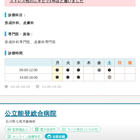
ストレス性のニキビで1年ほど通いました
診療科目：
形成外科、皮膚科
専門医・資格：
形成外科専門医、皮膚科専門医
診療時間
月
火
水
木
金
土
日
祝
09:00-12:00
14:00-18:00
09:00-18:00
14:00-16:00
公立能登総合病院
石川県七尾市藤橋町
駐車場あり
電子決済可
マイナ受付
(スマホ可)
オンライン診療対応
女医在籍