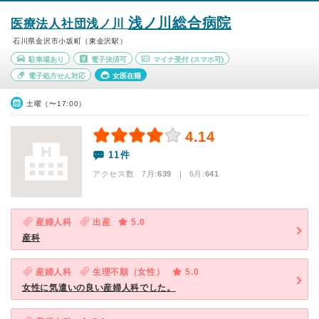
浅ノ川総合病院
医療法人社団浅ノ川
石川県金沢市小坂町（東金沢駅）
駐車場あり
電子決済可
マイナ受付
(スマホ可)
電子処方せん対応
女医在籍
土曜（〜17:00）
4.14
11件
アクセス数 7月:
639
| 6月:
641
産婦人科
出産
5.0
産科
産婦人科
生理不順（女性）
5.0
女性に気遣いの良い産婦人科でした。