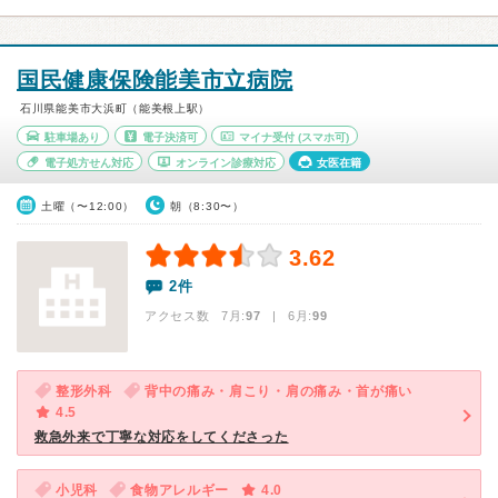
国民健康保険能美市立病院
石川県能美市大浜町（能美根上駅）
駐車場あり
電子決済可
マイナ受付
(スマホ可)
電子処方せん対応
オンライン診療対応
女医在籍
土曜（〜12:00）
朝（8:30〜）
3.62
2件
アクセス数 7月:
97
| 6月:
99
整形外科
背中の痛み・肩こり・肩の痛み・首が痛い
4.5
救急外来で丁寧な対応をしてくださった
小児科
食物アレルギー
4.0