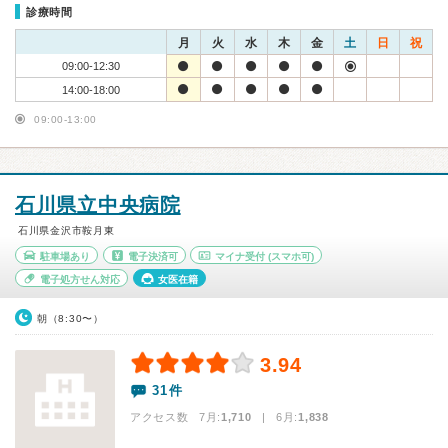
診療時間
月
火
水
木
金
土
日
祝
09:00-12:30
14:00-18:00
09:00-13:00
石川県立中央病院
石川県金沢市鞍月東
駐車場あり
電子決済可
マイナ受付
(スマホ可)
電子処方せん対応
女医在籍
朝（8:30〜）
3.94
31件
アクセス数 7月:
1,710
| 6月:
1,838