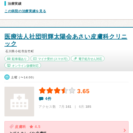
治療実績
この病院の治療実績を見る
医療法人社団明輝太陽会あさい皮膚科クリニ
ック
石川県小松市吉竹町
駐車場あり
マイナ受付
(スマホ可)
電子処方せん対応
オンライン診療対応
土曜（〜14:00）
3.65
4件
アクセス数 7月:
161
| 6月:
185
皮膚科
4.5