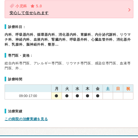
小児科
5.0
安心して任せられます
診療科目：
内科、呼吸器内科、循環器内科、消化器内科、胃腸科、内分泌代謝科、リウマ
チ科、神経内科、血液内科、腎臓内科、呼吸器外科、心臓血管外科、消化器外
科、乳腺科、脳神経外科、整形…
専門医・資格：
総合内科専門医、アレルギー専門医、リウマチ専門医、感染症専門医、血液専
門医、外…
診療時間
月
火
水
木
金
土
日
祝
09:00-17:00
治療実績
この病院の治療実績を見る