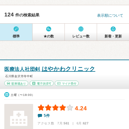
124
件の検索結果
表示順について
標準
★の数
レビュー数
新着・更新
はやかわクリニック
医療法人社団剣
石川県金沢市寺中町
駐車場あり
電子決済可
マイナ受付
土曜（〜18:00）
4.24
5件
アクセス数 7月:
561
| 6月:
627