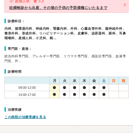
産婦人科
5.0
妊婦検診から出産、その後の子供の予防接種にいたるまで
診療科目：
内科、循環器内科、神経内科、腎臓内科、外科、心臓血管外科、脳神経外科、
整形外科、形成外科、リハビリテーション科、皮膚科、泌尿器科、眼科、耳鼻
咽喉科、産婦人科、小児科、精…
専門医・資格：
総合内科専門医、アレルギー専門医、リウマチ専門医、感染症専門医、血液専
門医、外…
診療時間
月
火
水
木
金
土
日
祝
09:00-12:00
14:00-17:00
治療実績
この病院の治療実績を見る