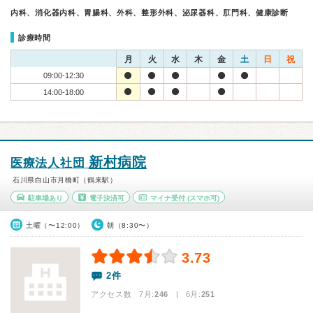
内科、消化器内科、胃腸科、外科、整形外科、泌尿器科、肛門科、健康診断
診療時間
月
火
水
木
金
土
日
祝
09:00-12:30
14:00-18:00
新村病院
医療法人社団
石川県白山市月橋町（鶴来駅）
駐車場あり
電子決済可
マイナ受付
(スマホ可)
土曜（〜12:00）
朝（8:30〜）
3.73
2件
アクセス数 7月:
246
| 6月:
251