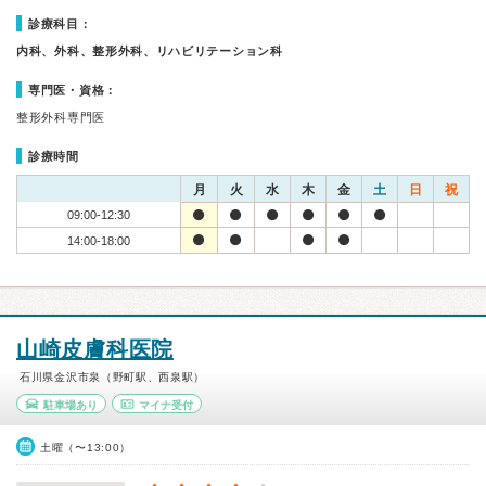
診療科目：
内科、外科、整形外科、リハビリテーション科
専門医・資格：
整形外科専門医
診療時間
月
火
水
木
金
土
日
祝
09:00-12:30
14:00-18:00
山崎皮膚科医院
石川県金沢市泉（野町駅、西泉駅）
駐車場あり
マイナ受付
土曜（〜13:00）