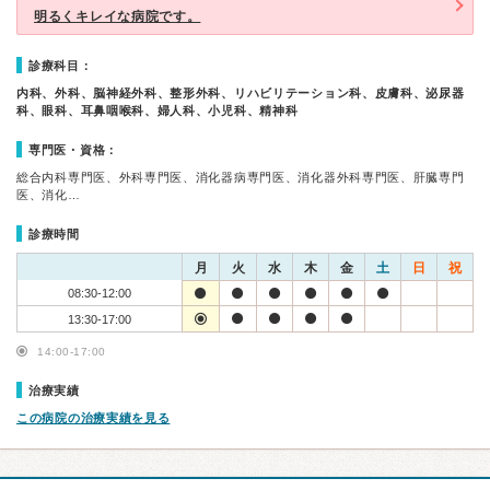
明るくキレイな病院です。
診療科目：
内科、外科、脳神経外科、整形外科、リハビリテーション科、皮膚科、泌尿器
科、眼科、耳鼻咽喉科、婦人科、小児科、精神科
専門医・資格：
総合内科専門医、外科専門医、消化器病専門医、消化器外科専門医、肝臓専門
医、消化…
診療時間
月
火
水
木
金
土
日
祝
08:30-12:00
13:30-17:00
14:00-17:00
治療実績
この病院の治療実績を見る