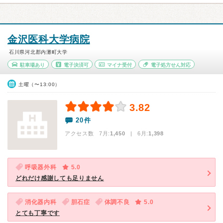
金沢医科大学病院
石川県河北郡内灘町大学
駐車場あり
電子決済可
マイナ受付
電子処方せん対応
土曜（〜13:00）
3.82
20件
アクセス数 7月:
1,450
| 6月:
1,398
呼吸器外科
5.0
どれだけ感謝しても足りません
消化器内科
胆石症
体調不良
5.0
とても丁寧です