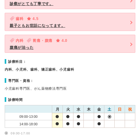
診察がとても丁寧です。
歯科
4.5
親子ともお世話になってます。
内科
胃痛・腹痛
4.0
腹痛が治った
診療科目：
内科、小児科、歯科、矯正歯科、小児歯科
専門医・資格：
小児歯科専門医、がん薬物療法専門医
診療時間
月
火
水
木
金
土
日
祝
09:00-13:00
14:00-18:00
09:00-17:00