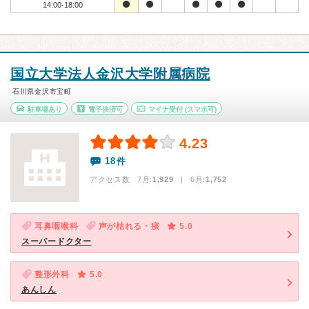
14:00-18:00
国立大学法人金沢大学附属病院
石川県金沢市宝町
駐車場あり
電子決済可
マイナ受付
(スマホ可)
4.23
18件
アクセス数 7月:
1,929
| 6月:
1,752
耳鼻咽喉科
声が枯れる・痰
5.0
スーパードクター
整形外科
5.0
あんしん