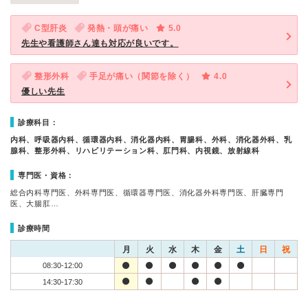
C型肝炎
発熱・頭が痛い
5.0
先生や看護師さん達も対応が良いです。
整形外科
手足が痛い（関節を除く）
4.0
優しい先生
診療科目：
内科、呼吸器内科、循環器内科、消化器内科、胃腸科、外科、消化器外科、乳
腺科、整形外科、リハビリテーション科、肛門科、内視鏡、放射線科
専門医・資格：
総合内科専門医、外科専門医、循環器専門医、消化器外科専門医、肝臓専門
医、大腸肛…
診療時間
月
火
水
木
金
土
日
祝
08:30-12:00
14:30-17:30