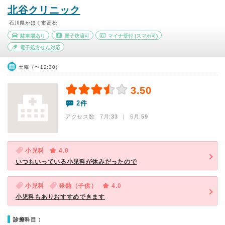
北谷クリニック
石川県かほく市高松
駐車場あり
電子決済可
マイナ受付
(スマホ可)
電子処方せん対応
土曜（〜12:30）
3.50
2件
アクセス数 7月:
33
| 6月:
59
小児科
4.0
いつもいっている小児科が休みだったので
小児科
発熱（子供）
4.0
小児科もありおすすめできます
診療科目：