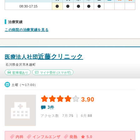
08:30-17:15
治療実績
この病院の治療実績を見る
近藤クリニック
医療法人社団
石川県金沢市木越町
駐車場あり
マイナ受付
(スマホ可)
土曜（〜17:00）
3.90
3件
アクセス数 7月:
75
| 6月:
88
内科
インフルエンザ
発熱
5.0