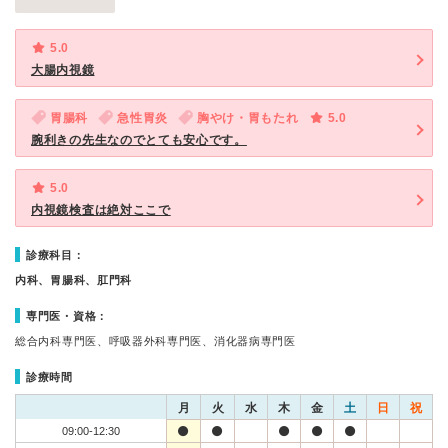
5.0
大腸内視鏡
胃腸科
急性胃炎
胸やけ・胃もたれ
5.0
腕利きの先生なのでとても安心です。
5.0
内視鏡検査は絶対ここで
診療科目：
内科、胃腸科、肛門科
専門医・資格：
総合内科専門医、呼吸器外科専門医、消化器病専門医
診療時間
月
火
水
木
金
土
日
祝
09:00-12:30