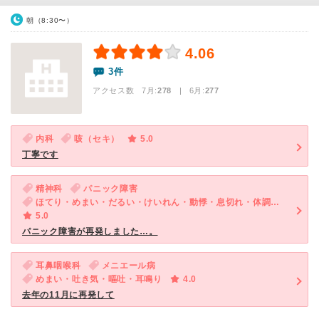
朝（8:30〜）
4.06
3件
アクセス数 7月:
278
| 6月:
277
内科
咳（セキ）
5.0
丁寧です
精神科
パニック障害
ほてり・めまい・だるい・けいれん・動悸・息切れ・体調不良・寝つきが悪い・不眠・気が滅入る・不安
5.0
パニック障害が再発しました…。
耳鼻咽喉科
メニエール病
めまい・吐き気・嘔吐・耳鳴り
4.0
去年の11月に再発して