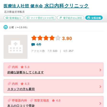
水口内科クリニック
医療法人社団 健水会
石川県金沢市鞍月
駐車場あり
マイナ受付
(スマホ可)
電子処方せん対応
女医在籍
土曜（〜13:00）
3.90
4件
アクセス数 7月:
323
| 6月:
257
内科
5.0
的確な診断をしてくれます
内科
4.5
スタッフの方も親切
呼吸器内科
気管支喘息
4.0
友人の口コミで受診