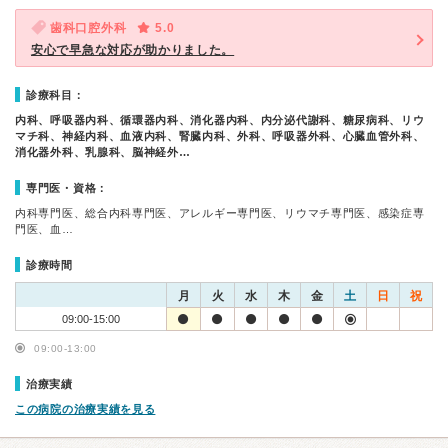
歯科口腔外科
5.0
安心で早急な対応が助かりました。
診療科目：
内科、呼吸器内科、循環器内科、消化器内科、内分泌代謝科、糖尿病科、リウ
マチ科、神経内科、血液内科、腎臓内科、外科、呼吸器外科、心臓血管外科、
消化器外科、乳腺科、脳神経外…
専門医・資格：
内科専門医、総合内科専門医、アレルギー専門医、リウマチ専門医、感染症専
門医、血…
診療時間
月
火
水
木
金
土
日
祝
09:00-15:00
09:00-13:00
治療実績
この病院の治療実績を見る