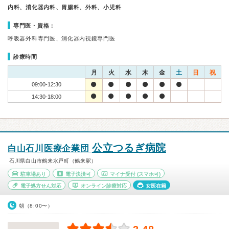
内科、消化器内科、胃腸科、外科、小児科
専門医・資格：
呼吸器外科専門医、消化器内視鏡専門医
診療時間
月
火
水
木
金
土
日
祝
09:00-12:30
14:30-18:00
公立つるぎ病院
白山石川医療企業団
石川県白山市鶴来水戸町（鶴来駅）
駐車場あり
電子決済可
マイナ受付
(スマホ可)
電子処方せん対応
オンライン診療対応
女医在籍
朝（8:00〜）