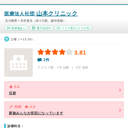
山本クリニック
医療法人社団
石川県野々市市新庄（四十万駅、陽羽里駅）
駐車場あり
電子決済可
マイナ受付
(スマホ可)
土曜（〜12:30）
3.81
2件
アクセス数 7月:
120
| 6月:
125
5.0
注射
内科
4.5
家族みんなお世話になっています
診療科目：