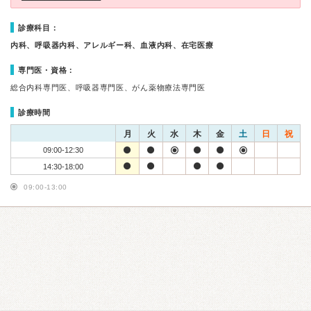
診療科目：
内科、呼吸器内科、アレルギー科、血液内科、在宅医療
専門医・資格：
総合内科専門医、呼吸器専門医、がん薬物療法専門医
診療時間
月
火
水
木
金
土
日
祝
09:00-12:30
14:30-18:00
09:00-13:00