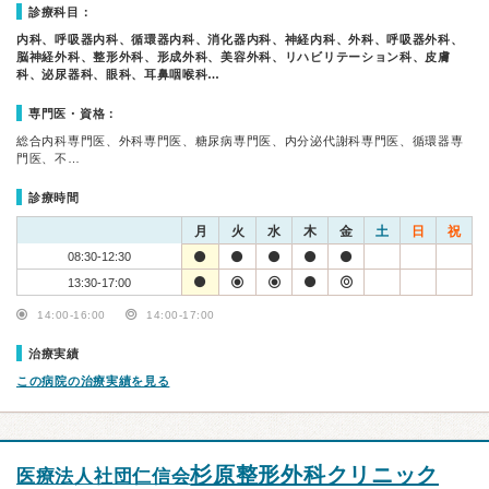
診療科目：
内科、呼吸器内科、循環器内科、消化器内科、神経内科、外科、呼吸器外科、
脳神経外科、整形外科、形成外科、美容外科、リハビリテーション科、皮膚
科、泌尿器科、眼科、耳鼻咽喉科…
専門医・資格：
総合内科専門医、外科専門医、糖尿病専門医、内分泌代謝科専門医、循環器専
門医、不…
診療時間
月
火
水
木
金
土
日
祝
08:30-12:30
13:30-17:00
14:00-16:00
14:00-17:00
治療実績
この病院の治療実績を見る
杉原整形外科クリニック
医療法人社団仁信会