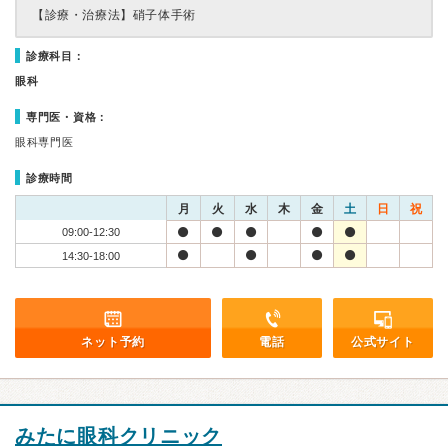
【診療・治療法】
硝子体手術
診療科目：
眼科
専門医・資格：
眼科専門医
診療時間
月
火
水
木
金
土
日
祝
09:00-12:30
14:30-18:00
ネット予約
電話
公式サイト
みたに眼科クリニック