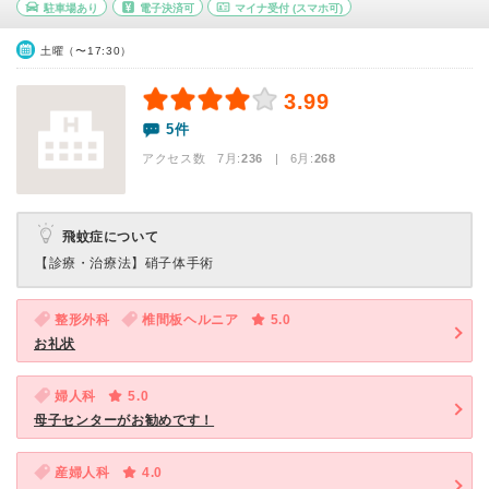
駐車場あり
電子決済可
マイナ受付
(スマホ可)
土曜（〜17:30）
3.99
5件
アクセス数 7月:
236
| 6月:
268
飛蚊症について
【診療・治療法】
硝子体手術
整形外科
椎間板ヘルニア
5.0
お礼状
婦人科
5.0
母子センターがお勧めです！
産婦人科
4.0