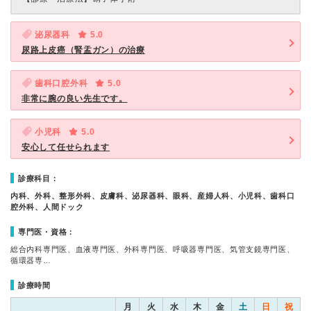
泌尿器科
5.0
尿路上皮癌（腎盂ガン）の治療
歯科口腔外科
5.0
非常に腕の良い先生です。
小児科
5.0
安心して任せられます
診療科目：
内科、外科、整形外科、皮膚科、泌尿器科、眼科、産婦人科、小児科、歯科口
腔外科、人間ドック
専門医・資格：
総合内科専門医、血液専門医、外科専門医、呼吸器専門医、気管支鏡専門医、
循環器専…
診療時間
月
火
水
木
金
土
日
祝