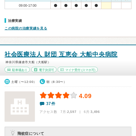
09:00-17:00
治療実績
この病院の治療実績を見る
社会医療法人 財団 互恵会 大船中央病院
神奈川県鎌倉市大船（大船駅）
駐車場あり
電子決済可
マイナ受付
(スマホ可)
土曜（〜12:00）
朝（8:30〜）
4.09
37件
アクセス数 7月:
2,597
| 6月:
3,496
飛蚊症について