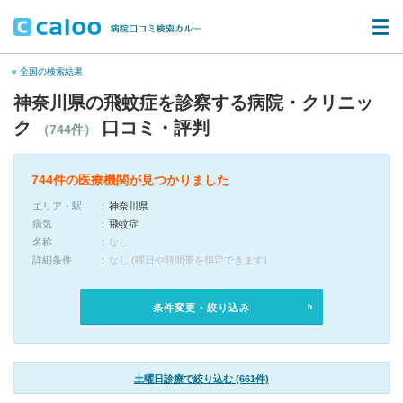
« 全国の検索結果
神奈川県の飛蚊症を診察する病院・クリニッ
ク
口コミ・評判
（744件）
744件の医療機関が見つかりました
エリア・駅
神奈川県
病気
飛蚊症
名称
なし
詳細条件
なし (曜日や時間帯を指定できます)
条件変更・絞り込み
土曜日診療で絞り込む (661件)