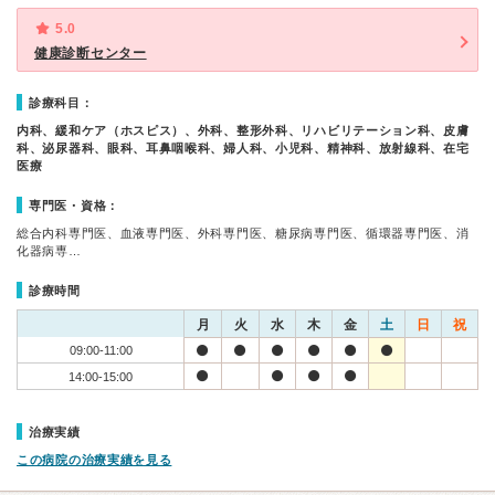
5.0
健康診断センター
診療科目：
内科、緩和ケア（ホスピス）、外科、整形外科、リハビリテーション科、皮膚
科、泌尿器科、眼科、耳鼻咽喉科、婦人科、小児科、精神科、放射線科、在宅
医療
専門医・資格：
総合内科専門医、血液専門医、外科専門医、糖尿病専門医、循環器専門医、消
化器病専…
診療時間
月
火
水
木
金
土
日
祝
09:00-11:00
14:00-15:00
治療実績
この病院の治療実績を見る