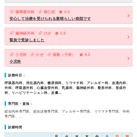
循環器内科
狭心症
5.0
安心して治療を受けられる素晴らしい病院です
脳神経外科
けが
5.0
緊急で受診しました
小児科
かぜ
発熱（子供）
5.0
小児科
診療科目：
呼吸器内科、消化器内科、糖尿病科、リウマチ科、アレルギー科、血液内科、
外科、呼吸器外科、心臓血管外科、乳腺科、脳神経外科、整形外科、形成外
科、リハビリテーション科、皮膚…
専門医・資格：
総合内科専門医、総合診療専門医、アレルギー専門医、リウマチ専門医、外科
専門医、…
診療時間
月
火
水
木
金
土
日
祝