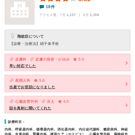
18件
アクセス数 7月:
1,157
| 6月:
1,159
飛蚊症について
【診療・治療法】
硝子体手術
皮膚科
皮膚の発疹・かゆみ
5.0
早い対応でした
産婦人科
5.0
出産でお世話になりました
心臓血管外科
冷え
4.5
話を真剣に聞いてくれた
診療科目：
内科、呼吸器内科、循環器内科、消化器内科、内分泌代謝科、糖尿病科、神経
内科、血液内科、腎臓内科、緩和ケア（ホスピス）、心臓血管外科、脳神経外