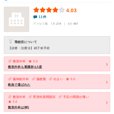
4.03
11件
アクセス数 7月:
274
| 6月:
497
飛蚊症について
【診療・治療法】
硝子体手術
整形外科
5.0
整形外科も看護師も5星
脳神経外科
脳梗塞
めまい
5.0
救急で運ばれた
整形外科
変形性股関節症
手足の関節が痛い
5.0
整形外科は神5