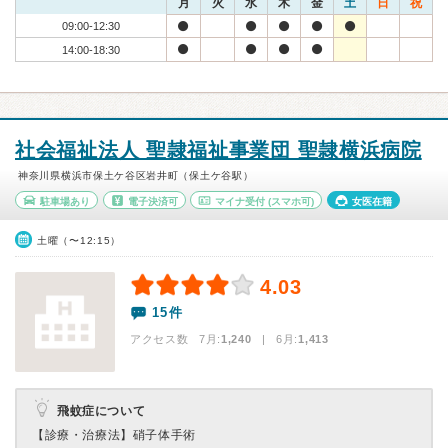
月
火
水
木
金
土
日
祝
09:00-12:30
14:00-18:30
社会福祉法人 聖隷福祉事業団 聖隷横浜病院
神奈川県横浜市保土ケ谷区岩井町（保土ケ谷駅）
駐車場あり
電子決済可
マイナ受付
(スマホ可)
女医在籍
土曜（〜12:15）
4.03
15件
アクセス数 7月:
1,240
| 6月:
1,413
飛蚊症について
【診療・治療法】
硝子体手術