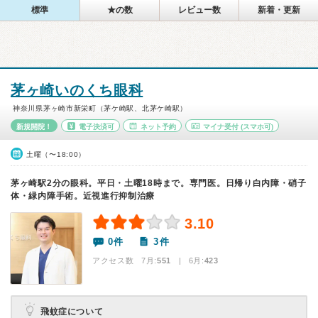
標準
★の数
レビュー数
新着・更新
茅ヶ崎いのくち眼科
神奈川県茅ヶ崎市新栄町（茅ケ崎駅、北茅ケ崎駅）
新規開院！
電子決済可
ネット予約
マイナ受付
(スマホ可)
土曜（〜18:00）
茅ヶ崎駅2分の眼科。平日・土曜18時まで。専門医。日帰り白内障・硝子
体・緑内障手術。近視進行抑制治療
3.10
0件
3件
アクセス数 7月:
551
| 6月:
423
飛蚊症について