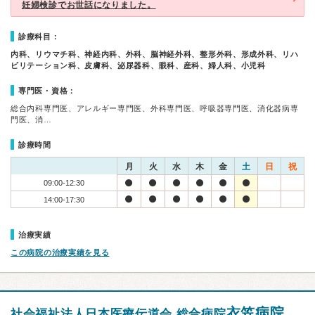
妊婦検診でお世話になりました。
診療科目：
内科、リウマチ科、神経内科、外科、脳神経外科、整形外科、形成外科、リハ
ビリテーション科、皮膚科、泌尿器科、眼科、産科、婦人科、小児科
専門医・資格：
総合内科専門医、アレルギー専門医、外科専門医、呼吸器専門医、消化器病専
門医、消…
診療時間
月
火
水
木
金
土
日
祝
09:00-12:30
14:00-17:30
治療実績
この病院の治療実績を見る
衣笠病院
社会福祉法人日本医療伝道会 総合病院