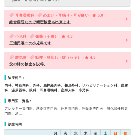
耳鼻咽喉科
めまい・耳鳴り・耳が痛い
5.0
総合病院なので精密検査も出来ます
小児科
発熱（子供）
4.5
三浦氏唯一の小児科です
肺気腫
動悸・息切れ・咳（セキ）
4.5
父の肺の検査を説得。
診療科目：
内科、神経内科、外科、脳神経外科、整形外科、リハビリテーション科、皮膚
科、泌尿器科、眼科、耳鼻咽喉科、産婦人科、小児科
専門医・資格：
アレルギー専門医、感染症専門医、外科専門医、呼吸器専門医、消化器外科専
門医、消…
診療時間
月
火
水
木
金
土
日
祝