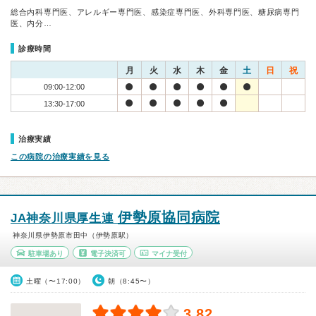
総合内科専門医、アレルギー専門医、感染症専門医、外科専門医、糖尿病専門
医、内分…
診療時間
月
火
水
木
金
土
日
祝
09:00-12:00
13:30-17:00
治療実績
この病院の治療実績を見る
伊勢原協同病院
JA神奈川県厚生連
神奈川県伊勢原市田中（伊勢原駅）
駐車場あり
電子決済可
マイナ受付
土曜（〜17:00）
朝（8:45〜）
3.82