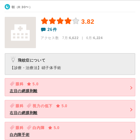
朝（8:30〜）
3.82
26件
アクセス数 7月:
6,622
| 6月:
6,224
飛蚊症について
【診療・治療法】
硝子体手術
眼科
5.0
左目の網膜剥離
眼科
視力の低下
5.0
右目の網膜剥離
眼科
白内障
5.0
白内障手術