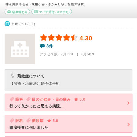
神奈川県海老名市東柏ケ谷（さがみ野駅、相模大塚駅）
駐車場あり
マイナ受付
(スマホ可)
土曜（〜12:00）
4.30
8件
アクセス数 7月:
331
| 6月:
419
飛蚊症について
【診療・治療法】
硝子体手術
眼科
目のかゆみ・目の痛み
5.0
行って良かったと思える病院。
眼科
糖尿病
5.0
眼底検査に伺いました