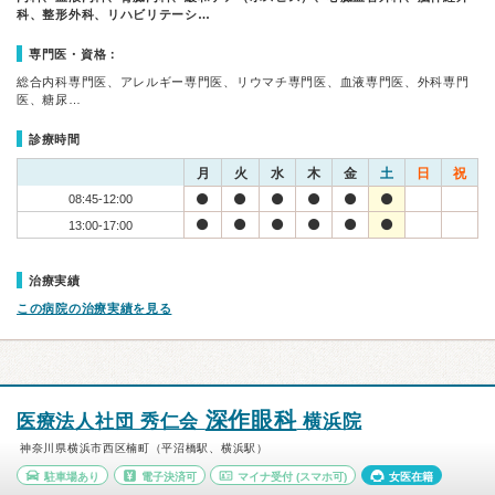
科、整形外科、リハビリテーシ…
専門医・資格：
総合内科専門医、アレルギー専門医、リウマチ専門医、血液専門医、外科専門
医、糖尿…
診療時間
月
火
水
木
金
土
日
祝
08:45-12:00
13:00-17:00
治療実績
この病院の治療実績を見る
深作眼科
医療法人社団 秀仁会
横浜院
神奈川県横浜市西区楠町（平沼橋駅、横浜駅）
駐車場あり
電子決済可
マイナ受付
(スマホ可)
女医在籍