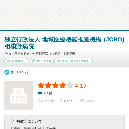
独立行政法人 地域医療機能推進機構 (JCHO)
相模野病院
神奈川県相模原市中央区淵野辺（矢部駅、淵野辺駅）
駐車場あり
電子決済可
マイナ受付
(スマホ可)
朝（8:30〜）
4.17
27件
アクセス数 7月:
1,727
| 6月:
2,462
飛蚊症について
【診療・治療法】
硝子体手術