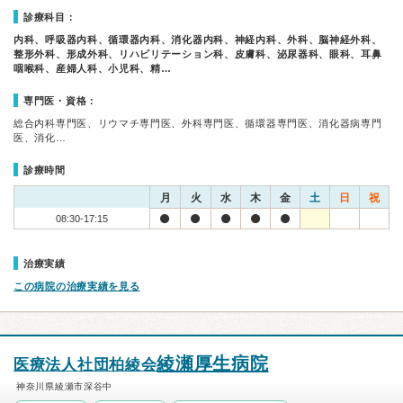
診療科目：
内科、呼吸器内科、循環器内科、消化器内科、神経内科、外科、脳神経外科、
整形外科、形成外科、リハビリテーション科、皮膚科、泌尿器科、眼科、耳鼻
咽喉科、産婦人科、小児科、精…
専門医・資格：
総合内科専門医、リウマチ専門医、外科専門医、循環器専門医、消化器病専門
医、消化…
診療時間
月
火
水
木
金
土
日
祝
08:30-17:15
治療実績
この病院の治療実績を見る
綾瀬厚生病院
医療法人社団柏綾会
神奈川県綾瀬市深谷中