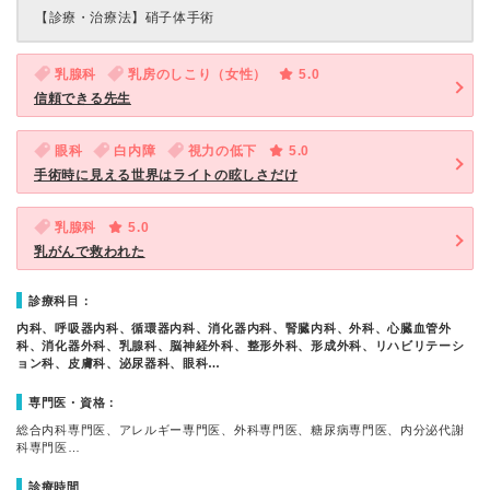
【診療・治療法】
硝子体手術
乳腺科
乳房のしこり（女性）
5.0
信頼できる先生
眼科
白内障
視力の低下
5.0
手術時に見える世界はライトの眩しさだけ
乳腺科
5.0
乳がんで救われた
診療科目：
内科、呼吸器内科、循環器内科、消化器内科、腎臓内科、外科、心臓血管外
科、消化器外科、乳腺科、脳神経外科、整形外科、形成外科、リハビリテーシ
ョン科、皮膚科、泌尿器科、眼科…
専門医・資格：
総合内科専門医、アレルギー専門医、外科専門医、糖尿病専門医、内分泌代謝
科専門医…
診療時間