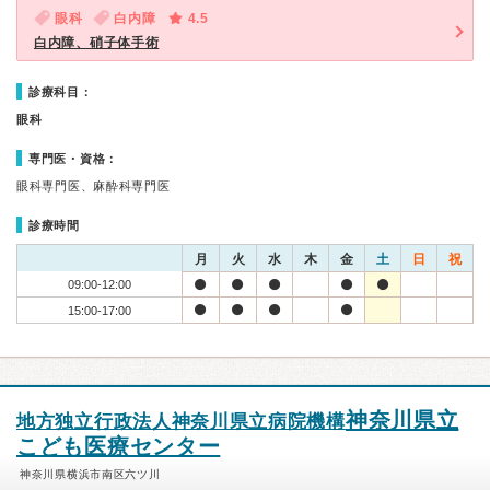
眼科
白内障
4.5
白内障、硝子体手術
診療科目：
眼科
専門医・資格：
眼科専門医、麻酔科専門医
診療時間
月
火
水
木
金
土
日
祝
09:00-12:00
15:00-17:00
神奈川県立
地方独立行政法人神奈川県立病院機構
こども医療センター
神奈川県横浜市南区六ツ川