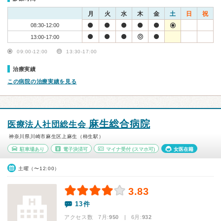
月
火
水
木
金
土
日
祝
08:30-12:00
13:00-17:00
09:00-12:00
13:30-17:00
治療実績
この病院の治療実績を見る
麻生総合病院
医療法人社団総生会
神奈川県川崎市麻生区上麻生（柿生駅）
駐車場あり
電子決済可
マイナ受付
(スマホ可)
女医在籍
土曜（〜12:00）
3.83
13件
アクセス数 7月:
950
| 6月:
932