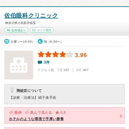
佐伯眼科クリニック
神奈川県小田原市荻窪
駐車場あり
マイナ受付
土曜（〜16:00）
朝（8:30〜）
3.96
3件
アクセス数 7月:
367
| 6月:
407
飛蚊症について
【診療・治療法】
硝子体手術
眼科
歪んで見える
5.0
ホテルのような環境で手厚い療養