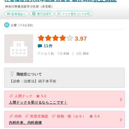
神奈川県横須賀市小矢部（衣笠駅）
駐車場あり
電子決済可
マイナ受付
(スマホ可)
土曜（〜11:00）
3.97
11件
アクセス数 7月:
836
| 6月:
849
飛蚊症について
【診療・治療法】
硝子体手術
人間ドック
5.0
人間ドックを受けるならここです！
内科
気管支喘息
発熱・咳（セキ）
5.0
内科外来、内科病棟