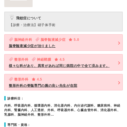
飛蚊症について
【診療・治療法】
硝子体手術
脳神経外科
脳脊髄液減少症
5.0
脳脊髄液減少症が治りました
整形外科
神経鞘腫
4.5
様々な科があり、異常があれば同じ病院の中で全て済みます。
整形外科
4.5
整形外科の脊髄専門の腕の良い先生が在院
診療科目：
内科、呼吸器内科、循環器内科、消化器内科、内分泌代謝科、糖尿病科、神経
内科、腎臓内科、人工透析、外科、呼吸器外科、心臓血管外科、消化器外科、
乳腺科、脳神経外科、整形外科…
専門医・資格：