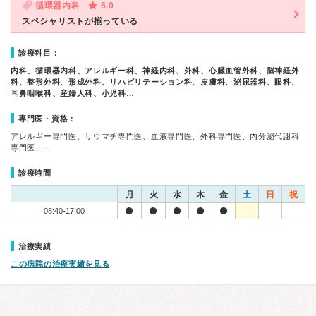
循環器内科
5.0
スペシャリストが揃っている
診療科目：
内科、循環器内科、アレルギー科、神経内科、外科、心臓血管外科、脳神経外
科、整形外科、形成外科、リハビリテーション科、皮膚科、泌尿器科、眼科、
耳鼻咽喉科、産婦人科、小児科…
専門医・資格：
アレルギー専門医、リウマチ専門医、血液専門医、外科専門医、内分泌代謝科
専門医、…
診療時間
月
火
水
木
金
土
日
祝
08:40-17:00
治療実績
この病院の治療実績を見る