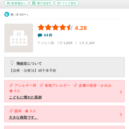
駐車場あり
電子決済可
マイナ受付
朝（8:40〜）
4.28
44件
アクセス数 7月:
1,659
| 6月:
2,104
飛蚊症について
【診療・治療法】
硝子体手術
アレルギー科
食物アレルギー
皮膚の発疹・かゆみ
5.0
こどもに慣れた医師
眼科
5.0
大きな病院です。