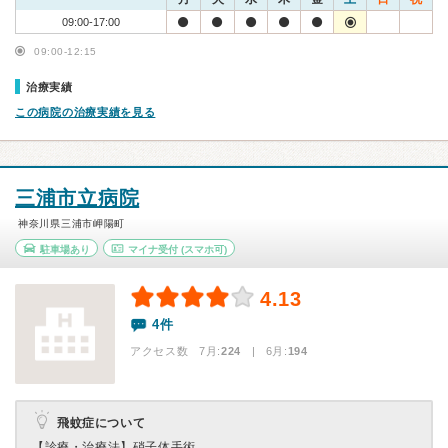
09:00-17:00
09:00-12:15
治療実績
この病院の治療実績を見る
三浦市立病院
神奈川県三浦市岬陽町
駐車場あり
マイナ受付
(スマホ可)
4.13
4件
アクセス数 7月:
224
| 6月:
194
飛蚊症について
【診療・治療法】
硝子体手術