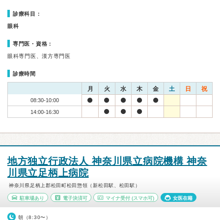
診療科目：
眼科
専門医・資格：
眼科専門医、漢方専門医
診療時間
月
火
水
木
金
土
日
祝
08:30-10:00
14:00-16:30
地方独立行政法人 神奈川県立病院機構 神奈
川県立足柄上病院
神奈川県足柄上郡松田町松田惣領（新松田駅、松田駅）
駐車場あり
電子決済可
マイナ受付
(スマホ可)
女医在籍
朝（8:30〜）