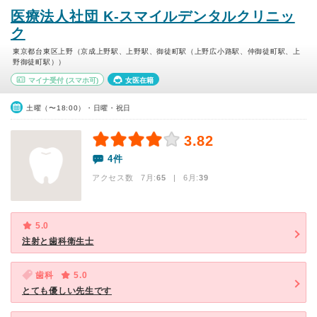
医療法人社団 K-スマイルデンタルクリニッ
ク
東京都台東区上野（京成上野駅、上野駅、御徒町駅（上野広小路駅、仲御徒町駅、上
野御徒町駅））
マイナ受付
(スマホ可)
女医在籍
土曜（〜18:00）・日曜・祝日
3.82
4件
アクセス数 7月:
65
| 6月:
39
5.0
注射と歯科衛生士
歯科
5.0
とても優しい先生です