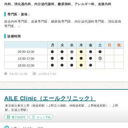
内科、消化器内科、内分泌代謝科、糖尿病科、アレルギー科、血液内科
専門医・資格：
総合内科専門医、血液専門医、糖尿病専門医、内分泌代謝科専門医、消化器病
専門医、…
診療時間
月
火
水
木
金
土
日
祝
09:30-12:30
13:30-17:00
18:00-21:00
08:50-11:50
14:00-17:00
AILE Clinic（エールクリニック）
東京都台東区上野（御徒町駅（上野広小路駅、仲御徒町駅、上野御徒町駅）、上野
駅、京成上野駅）
電子決済可
ネット予約