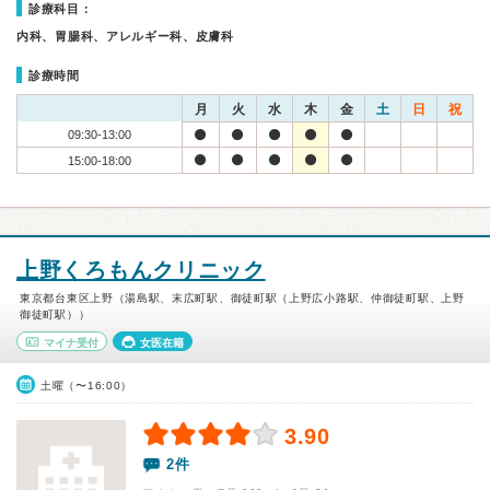
診療科目：
内科、胃腸科、アレルギー科、皮膚科
診療時間
月
火
水
木
金
土
日
祝
09:30-13:00
15:00-18:00
上野くろもんクリニック
東京都台東区上野（湯島駅、末広町駅、御徒町駅（上野広小路駅、仲御徒町駅、上野
御徒町駅））
マイナ受付
女医在籍
土曜（〜16:00）
3.90
2件