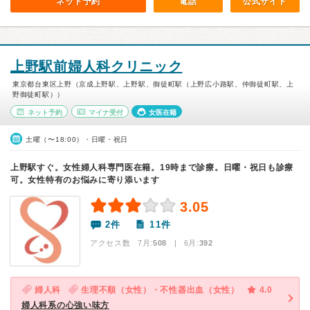
ネット予約
電話
公式サイト
上野駅前婦人科クリニック
東京都台東区上野（京成上野駅、上野駅、御徒町駅（上野広小路駅、仲御徒町駅、上
野御徒町駅））
ネット予約
マイナ受付
女医在籍
土曜（〜18:00）・日曜・祝日
上野駅すぐ。女性婦人科専門医在籍。19時まで診療。日曜・祝日も診療
可。女性特有のお悩みに寄り添います
3.05
2件
11件
アクセス数 7月:
508
| 6月:
392
婦人科
生理不順（女性）・不性器出血（女性）
4.0
婦人科系の心強い味方