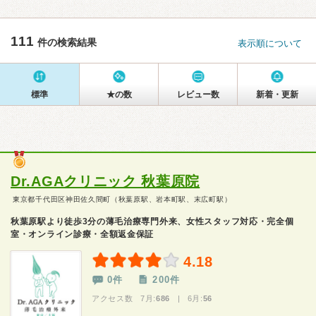
111
件の検索結果
表示順について
標準
★の数
レビュー数
新着・更新
Dr.AGAクリニック 秋葉原院
東京都千代田区神田佐久間町（秋葉原駅、岩本町駅、末広町駅）
秋葉原駅より徒歩3分の薄毛治療専門外来、女性スタッフ対応・完全個
室・オンライン診療・全額返金保証
4.18
0件
200件
アクセス数 7月:
686
| 6月:
56