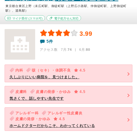
東京都台東区上野（末広町駅、御徒町駅（上野広小路駅、仲御徒町駅、上野御徒町
駅）、湯島駅）
マイナ受付
(スマホ可)
電子処方せん対応
3.99
5件
アクセス数 7月:
74
| 6月:
80
内科
咳（セキ）・体調不良
4.5
久しぶりにいい病院を、見つけました。
皮膚科
皮膚の発疹・かゆみ
4.5
気さくで、話しやすい先生です
アレルギー科
アレルギー性皮膚炎
皮膚の発疹・かゆみ
4.5
ホームドクターだからこそ、わかってくれている