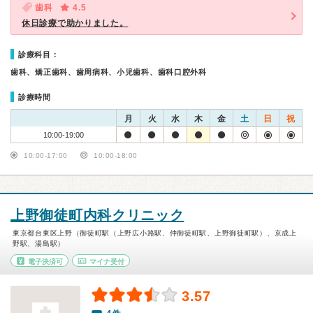
歯科
4.5
休日診療で助かりました。
診療科目：
歯科、矯正歯科、歯周病科、小児歯科、歯科口腔外科
診療時間
月
火
水
木
金
土
日
祝
10:00-19:00
10:00-17:00
10:00-18:00
上野御徒町内科クリニック
東京都台東区上野（御徒町駅（上野広小路駅、仲御徒町駅、上野御徒町駅）、京成上
野駅、湯島駅）
電子決済可
マイナ受付
3.57