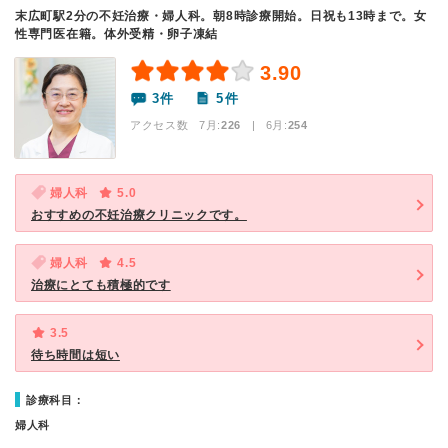
末広町駅2分の不妊治療・婦人科。朝8時診療開始。日祝も13時まで。女
性専門医在籍。体外受精・卵子凍結
3.90
3件
5件
アクセス数 7月:
226
| 6月:
254
婦人科
5.0
おすすめの不妊治療クリニックです。
婦人科
4.5
治療にとても積極的です
3.5
待ち時間は短い
診療科目：
婦人科