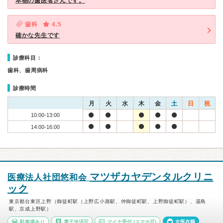
本物の歯医者さんです。
歯科
4.5
確かな先生です
診療科目：
歯科、歯周病科
診療時間
月
火
水
木
金
土
日
祝
10:00-13:00
14:00-16:00
マツザカヤデンタルクリニ
医療法人社団悠和会
ック
東京都台東区上野（御徒町駅（上野広小路駅、仲御徒町駅、上野御徒町駅）、湯島
駅、京成上野駅）
駐車場あり
電子決済可
マイナ受付
(スマホ可)
女医在籍