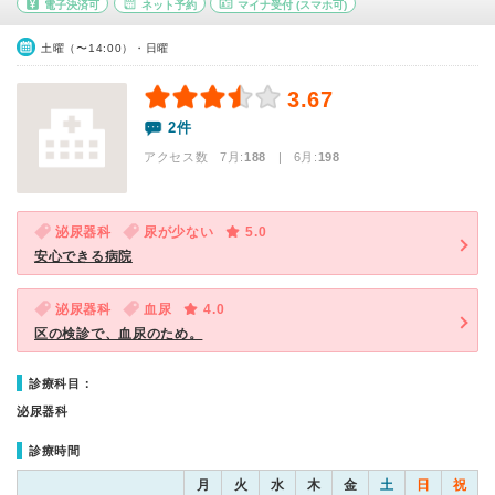
電子決済可
ネット予約
マイナ受付
(スマホ可)
土曜（〜14:00）・日曜
3.67
2件
アクセス数 7月:
188
| 6月:
198
泌尿器科
尿が少ない
5.0
安心できる病院
泌尿器科
血尿
4.0
区の検診で、血尿のため。
診療科目：
泌尿器科
診療時間
月
火
水
木
金
土
日
祝