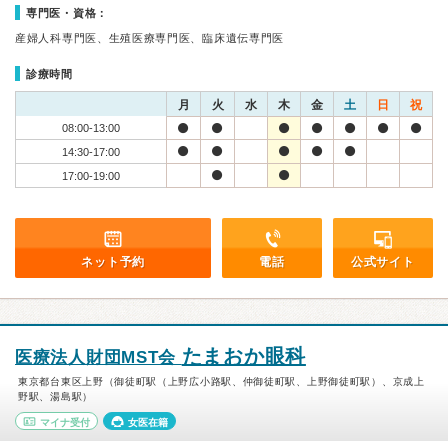
専門医・資格：
産婦人科専門医、生殖医療専門医、臨床遺伝専門医
診療時間
月
火
水
木
金
土
日
祝
08:00-13:00
14:30-17:00
17:00-19:00
ネット予約
電話
公式サイト
たまおか眼科
医療法人財団MST会
東京都台東区上野（御徒町駅（上野広小路駅、仲御徒町駅、上野御徒町駅）、京成上
野駅、湯島駅）
マイナ受付
女医在籍