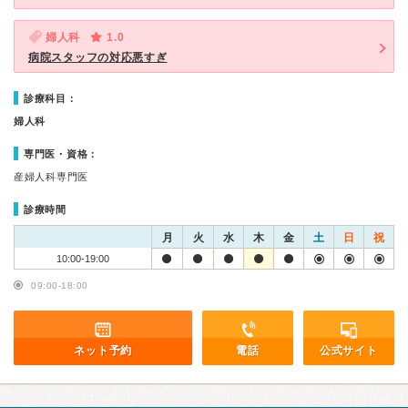
婦人科
1.0
病院スタッフの対応悪すぎ
診療科目：
婦人科
専門医・資格：
産婦人科専門医
診療時間
月
火
水
木
金
土
日
祝
10:00-19:00
09:00-18:00
ネット予約
電話
公式サイト