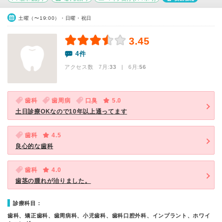
土曜（〜19:00）・日曜・祝日
3.45
4件
アクセス数 7月:
33
| 6月:
56
歯科
歯周病
口臭
5.0
土日診療OKなので10年以上通ってます
歯科
4.5
良心的な歯科
歯科
4.0
歯茎の腫れが治りました。
診療科目：
歯科、矯正歯科、歯周病科、小児歯科、歯科口腔外科、インプラント、ホワイ