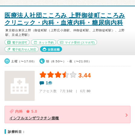
医療法人社団こころみ 上野御徒町こころみ
クリニック・内科・血液内科・糖尿病内科
東京都台東区上野（御徒町駅（上野広小路駅、仲御徒町駅、上野御徒町駅）、上野
駅、京成上野駅）
電子決済可
ネット予約
マイナ受付
(スマホ可)
電子処方せん対応
女医在籍
土曜（〜17:00）
朝（8:50〜）・夜（〜21:00）
3.44
1件
アクセス数 7月:
102
| 6月:
80
内科
5.0
インフルエンザワクチン接種
診療科目：