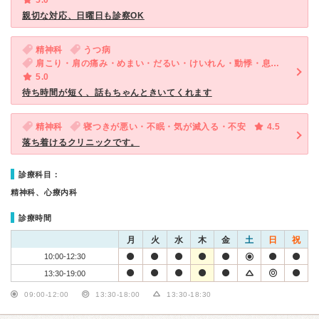
5.0
親切な対応、日曜日も診察OK
精神科
うつ病
肩こり・肩の痛み・めまい・だるい・けいれん・動悸・息切れ・体調不良・寝つきが悪い・不眠・急性の下痢・気が滅入る・不安・物忘れがひどい
5.0
待ち時間が短く、話もちゃんときいてくれます
精神科
寝つきが悪い・不眠・気が滅入る・不安
4.5
落ち着けるクリニックです。
診療科目：
精神科、心療内科
診療時間
月
火
水
木
金
土
日
祝
10:00-12:30
13:30-19:00
09:00-12:00
13:30-18:00
13:30-18:30