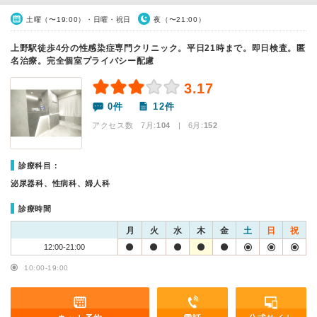
土曜（〜19:00）・日曜・祝日
夜（〜21:00）
上野駅徒歩4分の性感染症専門クリニック。平日21時まで。即日検査。匿
名治療。完全個室プライバシー配慮
3.17
0件
12件
アクセス数 7月:
104
| 6月:
152
診療科目：
泌尿器科、性病科、婦人科
診療時間
月
火
水
木
金
土
日
祝
12:00-21:00
10:00-19:00