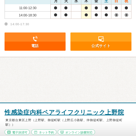
月
火
水
木
金
土
日
祝
11:00-12:30
14:00-18:30
14:00-17:30
電話
公式サイト
性感染症内科ペアライフクリニック上野院
東京都台東区上野（上野駅、御徒町駅（上野広小路駅、仲御徒町駅、上野御徒町
駅））
電子決済可
ネット予約
オンライン診療対応