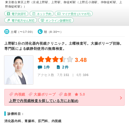
東京都台東区上野（京成上野駅、上野駅、御徒町駅（上野広小路駅、仲御徒町駅、上
野御徒町駅））
電子決済可
ネット予約
マイナ受付
(スマホ可)
電子処方せん対応
オンライン診療対応
土曜（〜17:00）
朝（8:30〜）
上野駅1分の消化器内視鏡クリニック。土曜検査可。大腸ポリープ切除。
専門医による鎮静剤使用の無痛検査。
3.48
1件
2件
アクセス数 7月:
151
| 6月:
106
内視鏡
大腸ポリープ
血便
5.0
上野で内視鏡検査を探している方にお勧め
診療科目：
消化器内科、胃腸科、肛門科、内視鏡