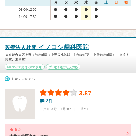
月
火
水
木
金
土
日
祝
09:00-12:30
14:00-17:30
イノコシ歯科医院
医療法人社団
東京都台東区上野（御徒町駅（上野広小路駅、仲御徒町駅、上野御徒町駅）、京成上
野駅、湯島駅）
マイナ受付
(スマホ可)
電子処方せん対応
土曜（〜16:00）
3.87
2件
アクセス数 7月:
87
| 6月:
56
5.0