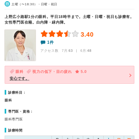
土曜（〜18:30）・日曜・祝日
上野広小路駅1分の眼科。平日18時半まで。土曜・日曜・祝日も診療有。
女性専門医在籍。白内障・緑内障。
3.40
1件
アクセス数 7月:
63
| 6月:
48
眼科
視力の低下・目の疲れ
5.0
安心です。
診療科目：
眼科
専門医・資格：
眼科専門医
診療時間