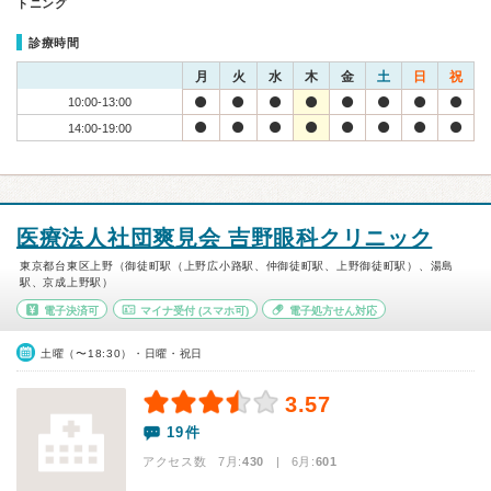
トニング
診療時間
月
火
水
木
金
土
日
祝
10:00-13:00
14:00-19:00
医療法人社団爽見会 吉野眼科クリニック
東京都台東区上野（御徒町駅（上野広小路駅、仲御徒町駅、上野御徒町駅）、湯島
駅、京成上野駅）
電子決済可
マイナ受付
(スマホ可)
電子処方せん対応
土曜（〜18:30）・日曜・祝日
3.57
19件
アクセス数 7月:
430
| 6月:
601