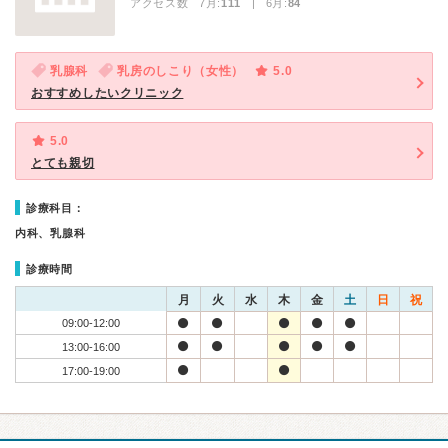
アクセス数 7月:
111
| 6月:
84
乳腺科
乳房のしこり（女性）
5.0
おすすめしたいクリニック
5.0
とても親切
診療科目：
内科、乳腺科
診療時間
月
火
水
木
金
土
日
祝
09:00-12:00
13:00-16:00
17:00-19:00