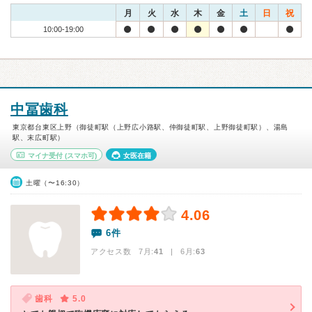
月
火
水
木
金
土
日
祝
10:00-19:00
中冨歯科
東京都台東区上野（御徒町駅（上野広小路駅、仲御徒町駅、上野御徒町駅）、湯島
駅、末広町駅）
マイナ受付
(スマホ可)
女医在籍
土曜（〜16:30）
4.06
6件
アクセス数 7月:
41
| 6月:
63
歯科
5.0