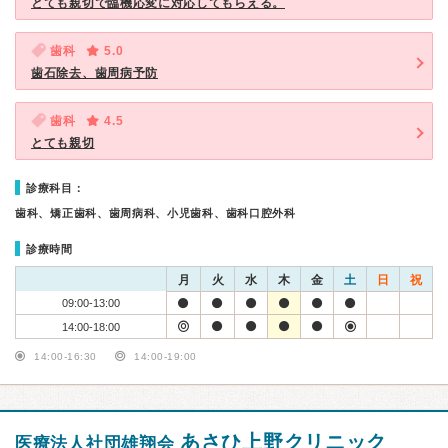
とても親切で臨機応変に対応してもらえる。
歯科
5.0
歯石除去、歯周病予防
歯科
4.5
とても親切
診療科目：
歯科、矯正歯科、歯周病科、小児歯科、歯科口腔外科
診療時間
月
火
水
木
金
土
日
祝
09:00-13:00
14:00-18:00
14:00-16:30
14:00-19:00
あさひ上野クリニック
医療法人社団雄翔会