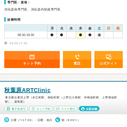
専門医・資格：
消化器病専門医、消化器内視鏡専門医
診療時間
月
火
水
木
金
土
日
祝
08:30-18:30
09:00-17:00
ネット予約
電話
公式サイト
秋葉原ARTClinic
東京都台東区上野（末広町駅、御徒町駅（上野広小路駅、仲御徒町駅、上野御徒町
駅）、湯島駅）
電子決済可
ネット予約
マイナ受付
女医在籍
土曜（〜17:00）・日曜・祝日
朝（8:00〜）