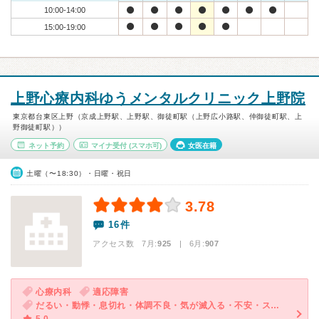
10:00-14:00
15:00-19:00
上野心療内科ゆうメンタルクリニック上野院
東京都台東区上野（京成上野駅、上野駅、御徒町駅（上野広小路駅、仲御徒町駅、上
野御徒町駅））
ネット予約
マイナ受付
(スマホ可)
女医在籍
土曜（〜18:30）・日曜・祝日
3.78
16件
アクセス数 7月:
925
| 6月:
907
心療内科
適応障害
だるい・動悸・息切れ・体調不良・気が滅入る・不安・ストレス