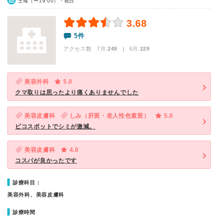
土曜（〜19:00）・祝日
3.68
5件
アクセス数 7月:
249
| 6月:
229
美容外科
5.0
クマ取りは思ったより痛くありませんでした
美容皮膚科
しみ（肝斑・老人性色素斑）
5.0
ピコスポットでシミが激減。
美容皮膚科
4.0
コスパが良かったです
診療科目：
美容外科、美容皮膚科
診療時間