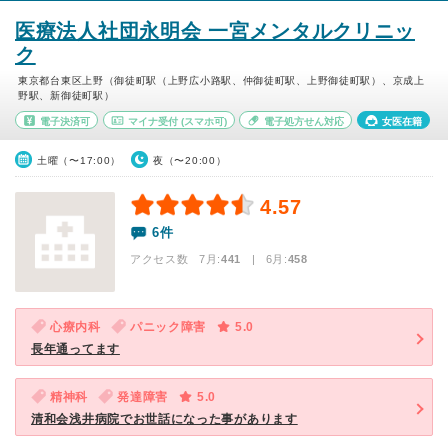
医療法人社団永明会 一宮メンタルクリニッ
ク
東京都台東区上野（御徒町駅（上野広小路駅、仲御徒町駅、上野御徒町駅）、京成上
野駅、新御徒町駅）
電子決済可
マイナ受付
(スマホ可)
電子処方せん対応
女医在籍
土曜（〜17:00）
夜（〜20:00）
4.57
6件
アクセス数 7月:
441
| 6月:
458
心療内科
パニック障害
5.0
長年通ってます
精神科
発達障害
5.0
清和会浅井病院でお世話になった事があります