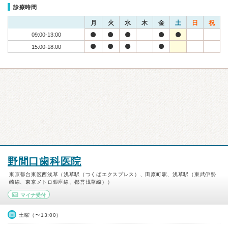
診療時間
月
火
水
木
金
土
日
祝
09:00-13:00
15:00-18:00
野間口歯科医院
東京都台東区西浅草（浅草駅（つくばエクスプレス）、田原町駅、浅草駅（東武伊勢
崎線、東京メトロ銀座線、都営浅草線））
マイナ受付
土曜（〜13:00）