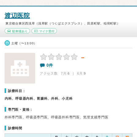
渡辺医院
東京都台東区西浅草（浅草駅（つくばエクスプレス）、田原町駅、稲荷町駅）
駐車場あり
マイナ受付
土曜（〜13:00）
－
0件
アクセス数 7月:
6
| 6月:
9
診療科目：
内科、呼吸器内科、胃腸科、外科、小児科
専門医・資格：
外科専門医、呼吸器専門医、呼吸器外科専門医、気管支鏡専門医
診療時間