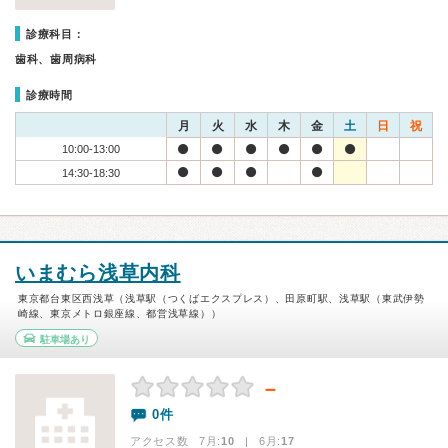
診療科目：
歯科、歯周病科
診療時間
月
火
水
木
金
土
日
祝
10:00-13:00
14:30-18:30
いまむら浅草内科
東京都台東区西浅草（浅草駅（つくばエクスプレス）、田原町駅、浅草駅（東武伊勢
崎線、東京メトロ銀座線、都営浅草線））
駐車場あり
－
0件
アクセス数 7月:
10
| 6月:
17