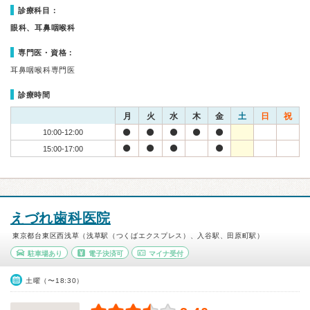
診療科目：
眼科、耳鼻咽喉科
専門医・資格：
耳鼻咽喉科専門医
診療時間
月
火
水
木
金
土
日
祝
10:00-12:00
15:00-17:00
えづれ歯科医院
東京都台東区西浅草（浅草駅（つくばエクスプレス）、入谷駅、田原町駅）
駐車場あり
電子決済可
マイナ受付
土曜（〜18:30）