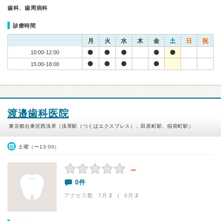
歯科、歯周病科
診療時間
月
火
水
木
金
土
日
祝
10:00-12:00
15:00-18:00
渡邉歯科医院
東京都台東区西浅草（浅草駅（つくばエクスプレス）、田原町駅、稲荷町駅）
土曜（〜13:00）
－
0件
アクセス数 7月:
2
| 6月:
2