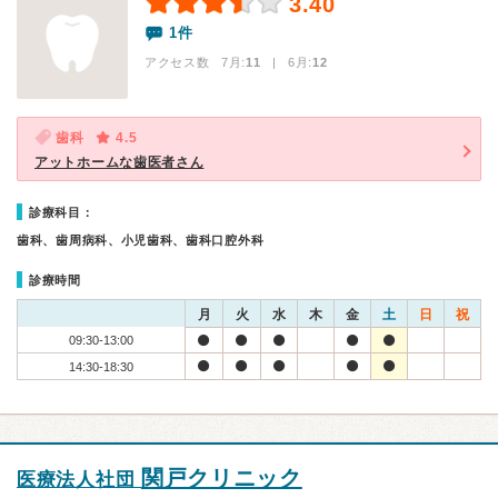
3.40
1件
アクセス数 7月:
11
| 6月:
12
歯科
4.5
アットホームな歯医者さん
診療科目：
歯科、歯周病科、小児歯科、歯科口腔外科
診療時間
月
火
水
木
金
土
日
祝
09:30-13:00
14:30-18:30
関戸クリニック
医療法人社団