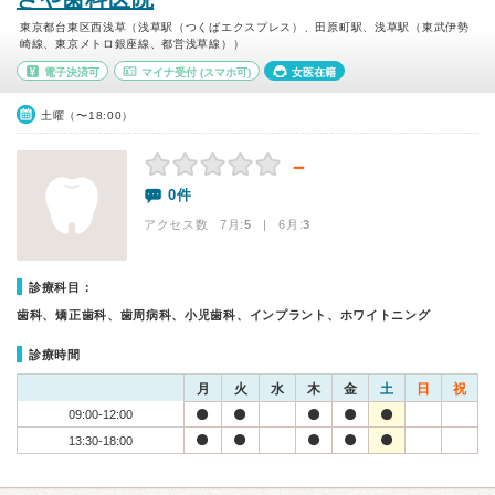
東京都台東区西浅草（浅草駅（つくばエクスプレス）、田原町駅、浅草駅（東武伊勢
崎線、東京メトロ銀座線、都営浅草線））
電子決済可
マイナ受付
(スマホ可)
女医在籍
土曜（〜18:00）
－
0件
アクセス数 7月:
5
| 6月:
3
診療科目：
歯科、矯正歯科、歯周病科、小児歯科、インプラント、ホワイトニング
診療時間
月
火
水
木
金
土
日
祝
09:00-12:00
13:30-18:00