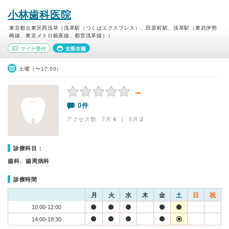
小林歯科医院
東京都台東区西浅草（浅草駅（つくばエクスプレス）、田原町駅、浅草駅（東武伊勢
崎線、東京メトロ銀座線、都営浅草線））
マイナ受付
女医在籍
土曜（〜17:00）
－
0件
アクセス数 7月:
4
| 6月:
2
診療科目：
歯科、歯周病科
診療時間
月
火
水
木
金
土
日
祝
10:00-12:00
14:00-18:30