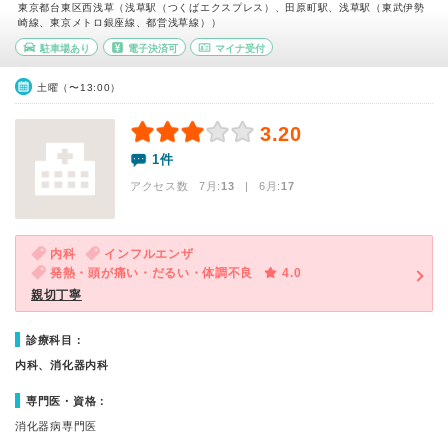
東京都台東区西浅草（浅草駅（つくばエクスプレス）、田原町駅、浅草駅（東武伊勢
崎線、東京メトロ銀座線、都営浅草線））
駐車場あり
電子決済可
マイナ受付
土曜（〜13:00）
3.20
1件
アクセス数 7月:
13
| 6月:
17
内科
インフルエンザ
発熱・頭が痛い・だるい・体調不良
4.0
親切丁寧
診療科目：
内科、消化器内科
専門医・資格：
消化器病専門医