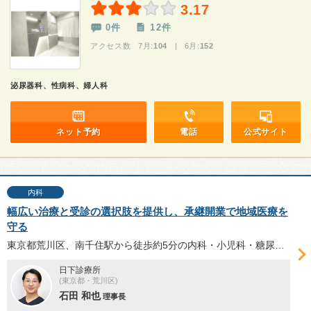
3.17
0件
12件
アクセス数 7月:
104
| 6月:
152
泌尿器科、性病科、婦人科
ネット予約
電話
公式サイト
内科
幅広い治療と受診の選択肢を提供し、承継開業で地域医療を
守る
東京都荒川区、南千住駅から徒歩約5分の内科・小児科・糖尿病内科・リウマチ科「日下診療所」は、2023年に石田和也理事長が承継開業。同院の特徴や承継の経緯、生活習慣病を含む慢性疾患の治療で大切なこと、今後の展望等について石田理事長に伺った。
日下診療所
(東京都・荒川区)
石田 和也
理事長