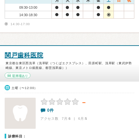
月
火
水
木
金
土
日
祝
09:30-13:00
14:30-18:30
14:30-17:00
関戸歯科医院
東京都台東区西浅草（浅草駅（つくばエクスプレス）、田原町駅、浅草駅（東武伊勢
崎線、東京メトロ銀座線、都営浅草線））
駐車場あり
土曜（〜12:00）
－
0件
アクセス数 7月:
6
| 6月:
5
診療科目：