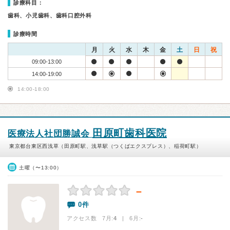
診療科目：
歯科、小児歯科、歯科口腔外科
診療時間
月
火
水
木
金
土
日
祝
09:00-13:00
14:00-19:00
14:00-18:00
田原町歯科医院
医療法人社団勝誠会
東京都台東区西浅草（田原町駅、浅草駅（つくばエクスプレス）、稲荷町駅）
土曜（〜13:00）
－
0件
アクセス数 7月:
4
| 6月:
-