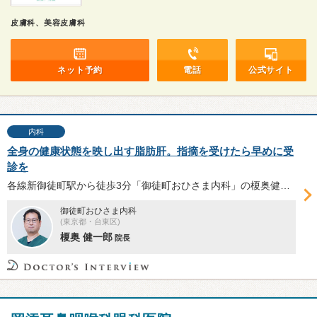
皮膚科、美容皮膚科
ネット予約
電話
公式サイト
内科
全身の健康状態を映し出す脂肪肝。指摘を受けたら早めに受
診を
各線新御徒町駅から徒歩3分「御徒町おひさま内科」の榎奥健一郎院長は、東京大学医学部附属病院で20年以上脂肪肝やアルコール性肝障害の診療・研究に携わってきた。榎奥院長に、脂肪肝の概要及びその検査と治療について伺った。
御徒町おひさま内科
(東京都・台東区)
榎奥 健一郎
院長