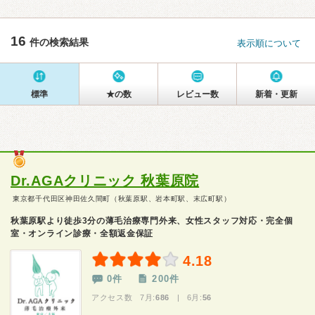
16
件の検索結果
表示順について
標準
★の数
レビュー数
新着・更新
Dr.AGAクリニック 秋葉原院
東京都千代田区神田佐久間町（秋葉原駅、岩本町駅、末広町駅）
秋葉原駅より徒歩3分の薄毛治療専門外来、女性スタッフ対応・完全個
室・オンライン診療・全額返金保証
4.18
0件
200件
アクセス数 7月:
686
| 6月:
56