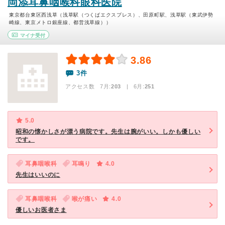
岡添耳鼻咽喉科眼科医院
東京都台東区西浅草（浅草駅（つくばエクスプレス）、田原町駅、浅草駅（東武伊勢
崎線、東京メトロ銀座線、都営浅草線））
マイナ受付
3.86
3件
アクセス数 7月:
203
| 6月:
251
5.0
昭和の懐かしさが漂う病院です。先生は腕がいい。しかも優しい
です。
耳鼻咽喉科
耳鳴り
4.0
先生はいいのに
耳鼻咽喉科
喉が痛い
4.0
優しいお医者さま