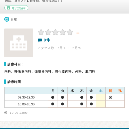
崎線、東京メトロ銀座線、都営浅草線））
電子決済可
日曜
－
0件
アクセス数 7月:
6
| 6月:
4
診療科目：
内科、呼吸器内科、循環器内科、消化器内科、外科、肛門科
診療時間
月
火
水
木
金
土
日
祝
09:30-12:30
16:00-18:30
10:00-13:00