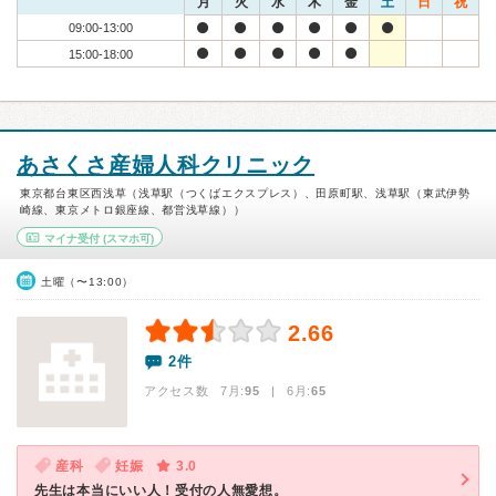
月
火
水
木
金
土
日
祝
09:00-13:00
15:00-18:00
あさくさ産婦人科クリニック
東京都台東区西浅草（浅草駅（つくばエクスプレス）、田原町駅、浅草駅（東武伊勢
崎線、東京メトロ銀座線、都営浅草線））
マイナ受付
(スマホ可)
土曜（〜13:00）
2.66
2件
アクセス数 7月:
95
| 6月:
65
産科
妊娠
3.0
先生は本当にいい人！受付の人無愛想。