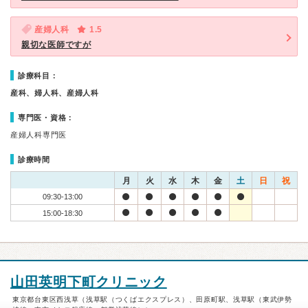
産婦人科
1.5
親切な医師ですが
診療科目：
産科、婦人科、産婦人科
専門医・資格：
産婦人科専門医
診療時間
月
火
水
木
金
土
日
祝
09:30-13:00
15:00-18:30
山田英明下町クリニック
東京都台東区西浅草（浅草駅（つくばエクスプレス）、田原町駅、浅草駅（東武伊勢