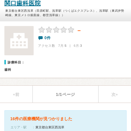
関口歯科医院
東京都台東区西浅草（田原町駅、浅草駅（つくばエクスプレス）、浅草駅（東武伊勢
崎線、東京メトロ銀座線、都営浅草線））
－
0件
アクセス数 7月:
5
| 6月:
3
診療科目：
歯科
«前
1/1ページ
次»
16件の医療機関が見つかりました
エリア・駅
東京都台東区西浅草