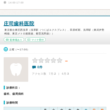
14:00-17:00
庄司歯科医院
東京都台東区西浅草（浅草駅（つくばエクスプレス）、田原町駅、浅草駅（東武伊勢
崎線、東京メトロ銀座線、都営浅草線））
駐車場あり
マイナ受付
土曜（〜17:00）
－
0件
アクセス数 7月:
2
| 6月:
3
診療科目：
歯科、歯周病科
診療時間