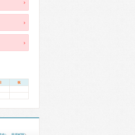
日
祝
草線）
、
田原町駅
）