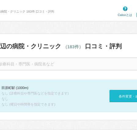
の病院・クリニック 183件 口コミ・評判
Calooとは
周辺の病院・クリニック
口コミ・評判
（183件）
田原町駅 (1000m)
なし (診療科目や専門医などを指定できます)
条件変更・
なし
なし (曜日や時間帯を指定できます)