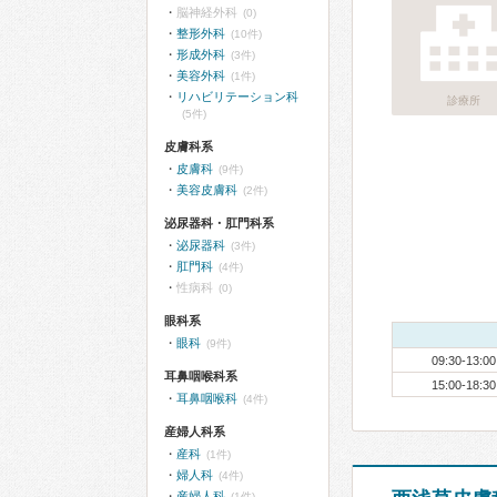
脳神経外科
(0)
整形外科
(10件)
形成外科
(3件)
美容外科
(1件)
リハビリテーション科
診療所
(5件)
皮膚科系
皮膚科
(9件)
美容皮膚科
(2件)
泌尿器科・肛門科系
泌尿器科
(3件)
肛門科
(4件)
性病科
(0)
眼科系
眼科
(9件)
09:30-13:00
耳鼻咽喉科系
15:00-18:30
耳鼻咽喉科
(4件)
産婦人科系
産科
(1件)
婦人科
(4件)
産婦人科
(1件)