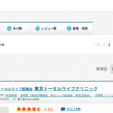
★の数
レビュー数
新着・更新
« 前
1
2
3件中
駅周辺
東京トータルライフクリニック
トータルライフ医療会
雷門（
田原町駅
、
浅草駅（東武伊勢崎線、東京メトロ銀座線、都営浅草線）
、
浅草駅（つく
マホ可)
電子処方せん対応
4.65
口コミ6件