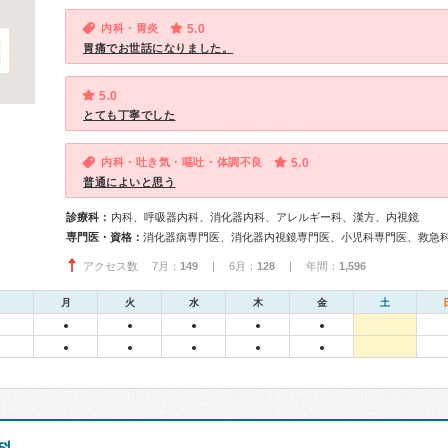
内科・胃炎
5.0
胃痛でお世話になりました。
5.0
とても丁寧でした
内科・吐き気・嘔吐・体調不良
5.0
普通によいと思う
診療科：
内科、呼吸器内科、消化器内科、アレルギー科、漢方、内視鏡
専門医・資格：
アクセス数 7月：
149
| 6月：
128
| 年間：
1,596
月
火
水
木
金
土
●
●
●
●
●
●
●
●
●
●