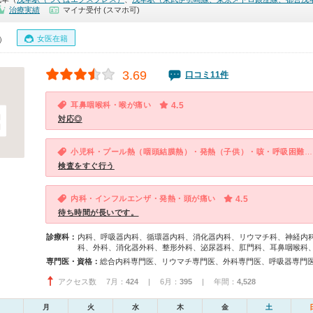
治療実績
マイナ受付 (スマホ可)
女医在籍
0）
3.69
口コミ11件
耳鼻咽喉科・喉が痛い
4.5
対応◎
小児科・プール熱（咽頭結膜熱）・発熱（子供）・咳・呼吸困難（子供）
検査をすぐ行う
内科・インフルエンザ・発熱・頭が痛い
4.5
待ち時間が長いです。
診療科：
内科、呼吸器内科、循環器内科、消化器内科、リウマチ科、神経内
科、外科、消化器外科、整形外科、泌尿器科、肛門科、耳鼻咽喉科
専門医・資格：
アクセス数 7月：
424
| 6月：
395
| 年間：
4,528
月
火
水
木
金
土