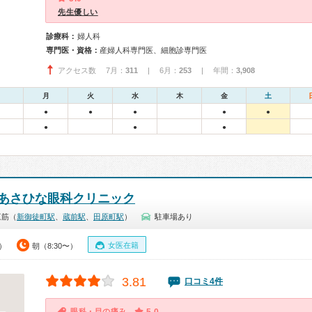
先生優しい
診療科：
婦人科
専門医・資格：
産婦人科専門医、細胞診専門医
アクセス数 7月：
311
| 6月：
253
| 年間：
3,908
月
火
水
木
金
土
●
●
●
●
●
●
●
●
あさひな眼科クリニック
三筋（
新御徒町駅
、
蔵前駅
、
田原町駅
）
駐車場あり
女医在籍
0）
朝（8:30〜）
3.81
口コミ4件
眼科・目の痛み