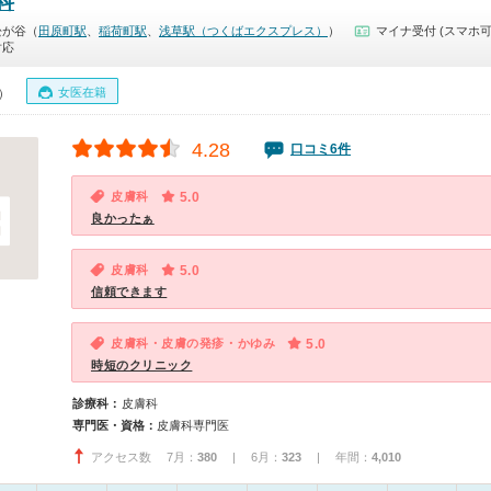
科
松が谷（
田原町駅
、
稲荷町駅
、
浅草駅（つくばエクスプレス）
）
マイナ受付 (スマホ可
対応
女医在籍
0）
4.28
口コミ6件
皮膚科
5.0
良かったぁ
皮膚科
5.0
信頼できます
皮膚科・皮膚の発疹・かゆみ
5.0
時短のクリニック
診療科：
皮膚科
専門医・資格：
皮膚科専門医
アクセス数 7月：
380
| 6月：
323
| 年間：
4,010