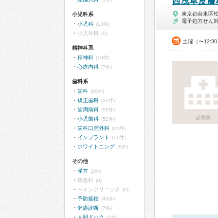
西浅草皮膚
東京都台東区
小児科系
電子処方せん
小児科
(13件)
小児外科
(0)
土曜（〜12:3
精神科系
精神科
(10件)
心療内科
(7件)
歯科系
歯科
(98件)
矯正歯科
(32件)
歯周病科
(55件)
診療所
小児歯科
(52件)
歯科口腔外科
(44件)
インプラント
(11件)
ホワイトニング
(8件)
その他
漢方
(2件)
救急科
(0)
ペインクリニック
(0)
予防接種
(49件)
健康診断
(7件)
人間ドック
(1件)