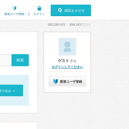
病院をさがす
新規ユーザ登録
ログイン
182,226
病院・
264,163
口コミ
ゲスト
さん
ログインしてください
新規ユーザ登録
絞り込み »