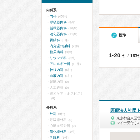
内科系
内科
(45件)
呼吸器内科
(8件)
循環器内科
(10件)
消化器内科
(11件)
標準
胃腸科
(6件)
内分泌代謝科
(2件)
糖尿病科
(3件)
1-20
件 / 18
リウマチ科
(3件)
アレルギー科
(10件)
神経内科
(6件)
血液内科
(1件)
腎臓内科
(0)
人工透析
(0)
緩和ケア（ホスピス）
(0)
外科系
医療法人社団
外科
(9件)
東京都台東区
呼吸器外科
(0)
マイナ受付 (ス
心臓血管外科
(0)
消化器外科
(1件)
乳腺科
(1件)