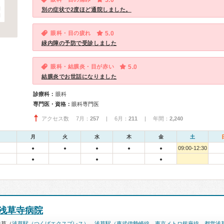
5.0
別の症状で2度ほど通院しました。
眼科・目の疲れ
5.0
緑内障の予防で受診しました
眼科・結膜炎・目が赤い
5.0
結膜炎でお世話になりました
診療科：
眼科
専門医・資格：
眼科専門医
アクセス数 7月：
257
| 6月：
211
| 年間：
2,240
月
火
水
木
金
土
09:00-12:30
●
●
●
●
●
●
●
●
浅草寺病院
浅草（
浅草駅（つくばエクスプレス）
、
浅草駅（東武伊勢崎線、東京メトロ銀座線、都営浅