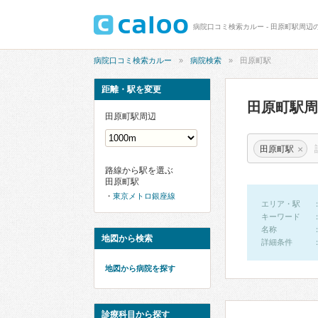
病院口コミ検索カルー - 田原町駅周辺
病院口コミ検索カルー
病院検索
田原町駅
距離・駅を変更
田原町駅
田原町駅周辺
×
田原町駅
路線から駅を選ぶ
田原町駅
東京メトロ銀座線
エリア・駅
キーワード
名称
地図から検索
詳細条件
地図から病院を探す
診療科目から探す