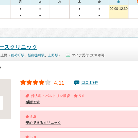
月
火
水
木
金
土
09:00-12:30
●
●
●
●
●
●
●
●
ースクリニック
東上野（
稲荷町駅
、
新御徒町駅
、
上野駅
）
マイナ受付 (スマホ可)
0）
4.11
口コミ7件
婦人科・バルトリン腺炎
5.0
感謝です
5.0
安心できるクリニック
5.0