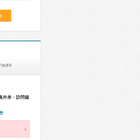
ト
子決済可
臭外来・訪問歯
件