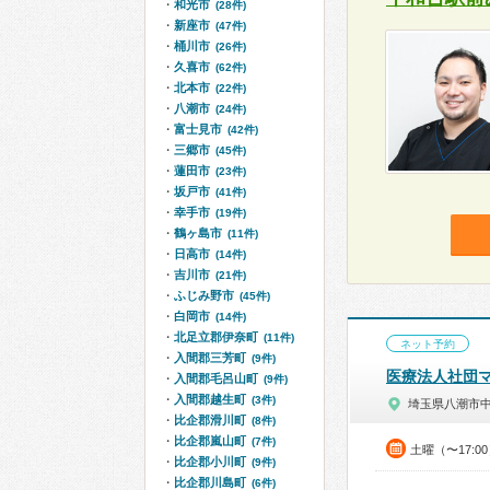
和光市
(28件)
新座市
(47件)
桶川市
(26件)
久喜市
(62件)
北本市
(22件)
八潮市
(24件)
富士見市
(42件)
三郷市
(45件)
蓮田市
(23件)
坂戸市
(41件)
幸手市
(19件)
鶴ヶ島市
(11件)
日高市
(14件)
吉川市
(21件)
ふじみ野市
(45件)
白岡市
(14件)
北足立郡伊奈町
(11件)
ネット予約
入間郡三芳町
(9件)
医療法人社団
入間郡毛呂山町
(9件)
入間郡越生町
(3件)
埼玉県八潮市
比企郡滑川町
(8件)
比企郡嵐山町
(7件)
土曜（〜17:0
比企郡小川町
(9件)
比企郡川島町
(6件)