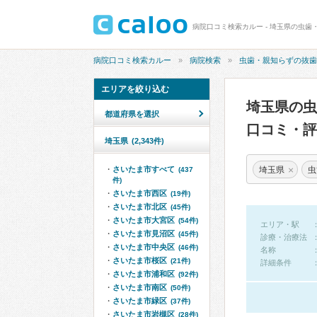
病院口コミ検索カルー - 埼玉県の虫歯
病院口コミ検索カルー
病院検索
虫歯・親知らずの抜歯
エリアを絞り込む
埼玉県の
都道府県を選択
口コミ・評
埼玉県
(2,343件)
×
埼玉県
虫
さいたま市すべて
(437
件)
さいたま市西区
(19件)
さいたま市北区
(45件)
さいたま市大宮区
(54件)
エリア・駅
さいたま市見沼区
(45件)
診療・治療法
さいたま市中央区
(46件)
名称
さいたま市桜区
(21件)
詳細条件
さいたま市浦和区
(92件)
さいたま市南区
(50件)
さいたま市緑区
(37件)
さいたま市岩槻区
(28件)