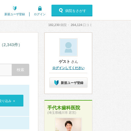
病院をさがす
新規ユーザ登録
ログイン
182,230
病院・
264,124
口コミ
（2,343件）
ゲスト
さん
ログインしてください
新規ユーザ登録
絞り込み »
手代木歯科医院
(埼玉県桶川市 若宮)