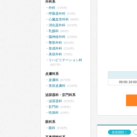
外科系
外科
(735件)
呼吸器外科
(53件)
心臓血管外科
(88件)
消化器外科
(103件)
乳腺科
(98件)
脳神経外科
(238件)
整形外科
(804件)
形成外科
(220件)
美容外科
(79件)
リハビリテーション科
(687件)
皮膚科系
皮膚科
(875件)
09:00-18:00
美容皮膚科
(139件)
泌尿器科・肛門科系
泌尿器科
(358件)
肛門科
(238件)
性病科
(19件)
眼科系
眼科
(539件)
新規開院！