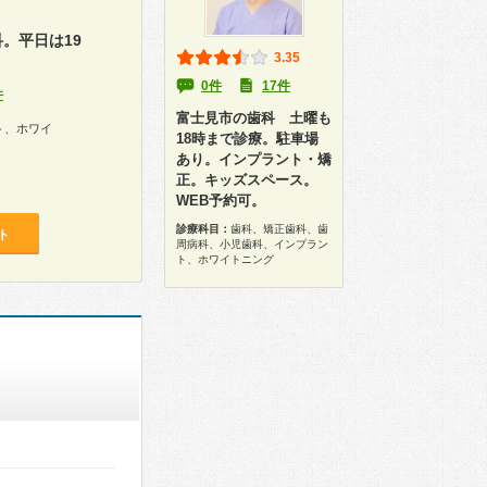
。平日は19
3.35
0件
17件
件
富士見市の歯科 土曜も
ト、ホワイ
18時まで診療。駐車場
あり。インプラント・矯
正。キッズスペース。
WEB予約可。
診療科目：
歯科、矯正歯科、歯
ト
周病科、小児歯科、インプラン
ト、ホワイトニング