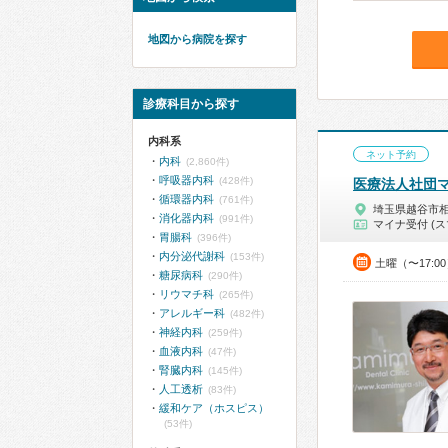
地図から病院を探す
診療科目から探す
内科系
ネット予約
内科
(2,860件)
呼吸器内科
(428件)
医療法人社団
循環器内科
(761件)
埼玉県越谷市
消化器内科
(991件)
マイナ受付 (ス
胃腸科
(396件)
内分泌代謝科
(153件)
土曜（〜17:0
糖尿病科
(290件)
リウマチ科
(265件)
アレルギー科
(482件)
神経内科
(259件)
血液内科
(47件)
腎臓内科
(145件)
人工透析
(83件)
緩和ケア（ホスピス）
(53件)