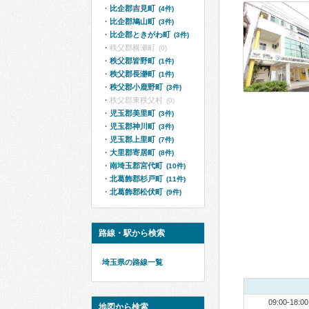
比企郡吉見町
(4件)
比企郡鳩山町
(3件)
比企郡ときがわ町
(3件)
秩父郡横瀬町
(0)
秩父郡皆野町
(1件)
秩父郡長瀞町
(1件)
秩父郡小鹿野町
(3件)
秩父郡東秩父村
(0)
児玉郡美里町
(3件)
児玉郡神川町
(3件)
児玉郡上里町
(7件)
大里郡寄居町
(8件)
南埼玉郡宮代町
(10件)
北葛飾郡杉戸町
(11件)
北葛飾郡松伏町
(9件)
路線・駅から検索
埼玉県の路線一覧
09:00-18:00
地図から検索