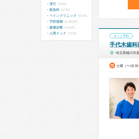
漢方
(79件)
救急科
(47件)
ペインクリニック
(51件)
予防接種
(3,495件)
健康診断
(333件)
人間ドック
(72件)
ネット予約
手代木歯科
埼玉県桶川市
土曜（〜18:3