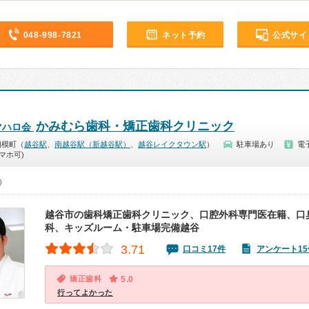
048-998-7821
ネット予約
公式サイ
かみむら歯科・矯正歯科クリニック
マハロ会
相模町（
越谷駅
、
南越谷駅（新越谷駅）
、
越谷レイクタウン駅
）
駐車場あり
電
マホ可)
0）
越谷市の歯科矯正歯科クリニック、口腔外科専門医在籍、口
科、キッズルーム・駐車場完備越谷
3.71
口コミ17件
アンケート15
矯正歯科
5.0
行ってよかった