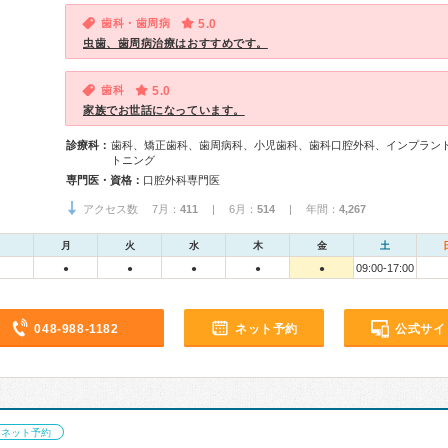
歯科・歯周病
5.0
虫歯、歯周病治療はおすすめです。
歯科
5.0
家族でお世話になっています。
診療科：
歯科、矯正歯科、歯周病科、小児歯科、歯科口腔外科、インプラン
トニング
専門医・資格：
口腔外科専門医
アクセス数 7月：
411
| 6月：
514
| 年間：
4,267
月
火
水
木
金
土
09:00-17:00
●
●
●
●
●
048-988-1182
ネット予約
公式サイ
ネット予約