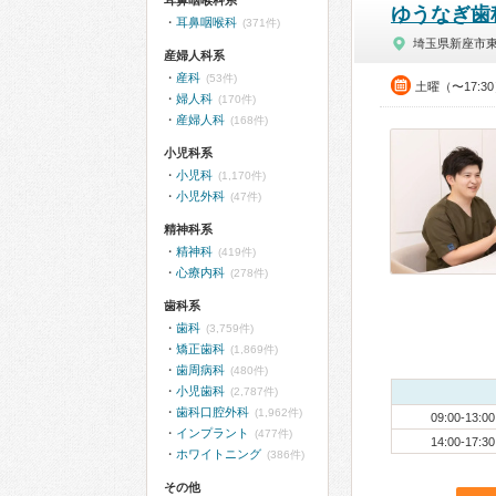
耳鼻咽喉科系
ゆうなぎ歯
耳鼻咽喉科
(371件)
埼玉県新座市
産婦人科系
産科
(53件)
土曜（〜17:3
婦人科
(170件)
産婦人科
(168件)
小児科系
小児科
(1,170件)
小児外科
(47件)
精神科系
精神科
(419件)
心療内科
(278件)
歯科系
歯科
(3,759件)
矯正歯科
(1,869件)
歯周病科
(480件)
小児歯科
(2,787件)
歯科口腔外科
(1,962件)
09:00-13:00
インプラント
(477件)
14:00-17:30
ホワイトニング
(386件)
その他