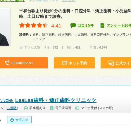
東京都練馬区 平和台（
平和台駅
）
平和台駅より徒歩1分の歯科・口腔外科・矯正歯科・小児歯科
時、土日17時まで診療。
4.41
口コミ5件
アンケート16
診療科：
歯科、矯正歯科、歯周病科、小児歯科、歯科口腔外科、インプラン
トニング
アクセス数 7月：
342
| 6月：
422
| 年間：
4,974
0369065155
ネット予約
公式サイ
LeaLea歯科・矯正歯科クリニック
マハロ会
中央（
八潮駅
）
駐車場あり
電子決済可
マイナ受付 (スマホ可)
女医在籍
0）