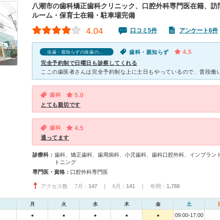
八潮市の歯科矯正歯科クリニック、口腔外科専門医在籍、訪
ルーム・保育士在籍・駐車場完備
4.04
口コミ5件
アンケート6件
4.5
歯科・親知らず
虫歯・親知らずの抜歯の口コミ
完全予約制で日曜日も診察してくれる
歯科
5.0
とても親切です
歯科
4.5
通ってます
診療科：
歯科、矯正歯科、歯周病科、小児歯科、歯科口腔外科、インプラン
トニング
専門医・資格：
口腔外科専門医
アクセス数 7月：
147
| 6月：
141
| 年間：
1,788
月
火
水
木
金
土
09:00-17:00
●
●
●
●
●