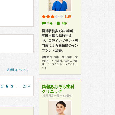
3.25
3件
8件
桶川駅徒歩1分の歯科。
平日土曜も18時半ま
で。口腔インプラント専
門医による高精度のイン
プラント治療。
診療科目：
歯科、矯正歯科、歯
周病科、小児歯科、歯科口腔外
科、インプラント、ホワイトニ
ング
表示順について
3
4
5
…
次 »
鶴瀬あおぞら歯科
クリニック
(埼玉県富士見市 鶴瀬東)