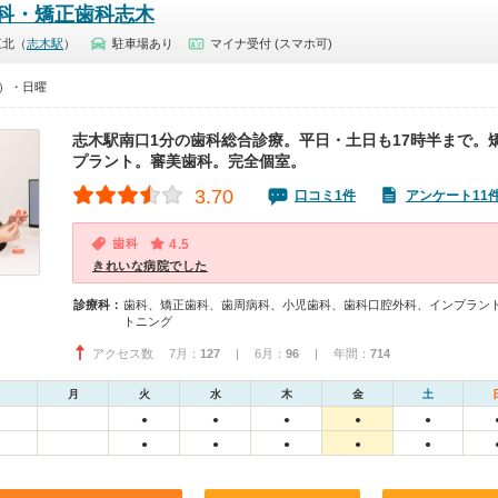
科・矯正歯科志木
東北（
志木駅
）
駐車場あり
マイナ受付 (スマホ可)
0）・日曜
志木駅南口1分の歯科総合診療。平日・土日も17時半まで。
プラント。審美歯科。完全個室。
3.70
口コミ1件
アンケート11
歯科
4.5
きれいな病院でした
診療科：
歯科、矯正歯科、歯周病科、小児歯科、歯科口腔外科、インプラン
トニング
アクセス数 7月：
127
| 6月：
96
| 年間：
714
月
火
水
木
金
土
●
●
●
●
●
●
●
●
●
●