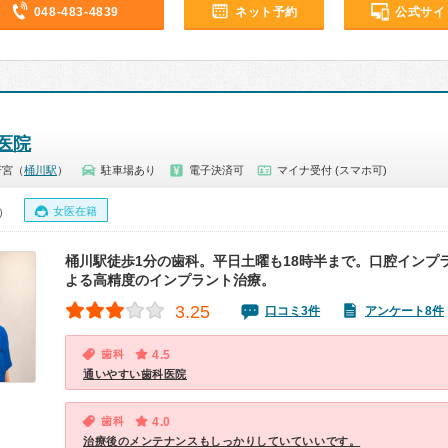
048-483-4839
ネット予約
公式サイ
医院
若宮（
桶川駅
）
駐車場あり
電子決済可
マイナ受付 (スマホ可)
女医在籍
0）
桶川駅徒歩1分の歯科。平日土曜も18時半まで。口腔インプ
よる高精度のインプラント治療。
3.25
口コミ3件
アンケート8件
歯科
4.5
通いやすい歯科医院
歯科
4.0
治療後のメンテナンスもしっかりしていていいです。