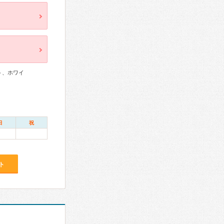
ト、ホワイ
日
祝
ト