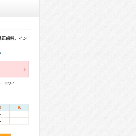
矯正歯科。イン
件
ト、ホワイ
日
祝
●
●