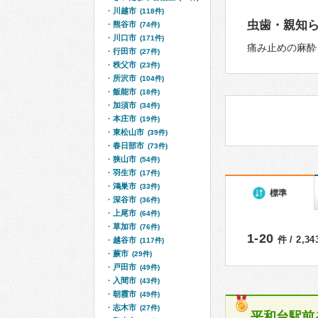
川越市
(118件)
虫歯・親知
熊谷市
(74件)
川口市
(171件)
痛み止めの麻酔
行田市
(27件)
秩父市
(23件)
所沢市
(104件)
飯能市
(18件)
加須市
(34件)
本庄市
(19件)
東松山市
(39件)
春日部市
(73件)
狭山市
(54件)
羽生市
(17件)
鴻巣市
(33件)
標準
深谷市
(36件)
上尾市
(64件)
草加市
(76件)
1-20
件 / 2,3
越谷市
(117件)
蕨市
(29件)
戸田市
(49件)
入間市
(43件)
朝霞市
(49件)
志木市
(27件)
平和台駅前