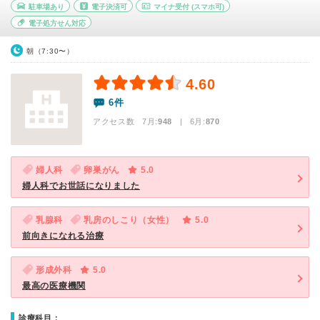
駐車場あり
電子決済可
マイナ受付
(スマホ可)
電子処方せん対応
朝（7:30〜）
4.60
6件
アクセス数 7月:
948
| 6月:
870
婦人科
卵巣がん
5.0
婦人科でお世話になりました
乳腺科
乳房のしこり（女性）
5.0
前向きになれる治療
形成外科
5.0
最高の医療機関
診療科目：