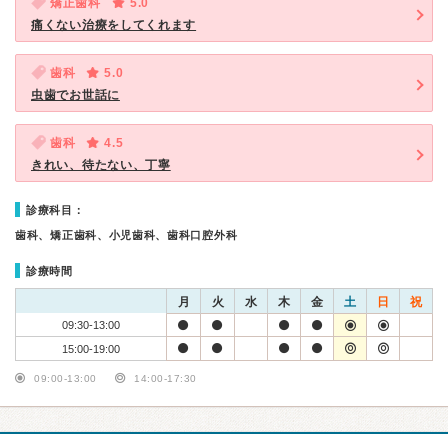
矯正歯科
5.0
痛くない治療をしてくれます
歯科
5.0
虫歯でお世話に
歯科
4.5
きれい、待たない、丁寧
診療科目：
歯科、矯正歯科、小児歯科、歯科口腔外科
診療時間
月
火
水
木
金
土
日
祝
09:30-13:00
15:00-19:00
09:00-13:00
14:00-17:30