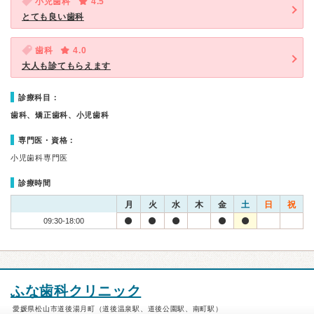
小児歯科
4.5
とても良い歯科
歯科
4.0
大人も診てもらえます
診療科目：
歯科、矯正歯科、小児歯科
専門医・資格：
小児歯科専門医
診療時間
月
火
水
木
金
土
日
祝
09:30-18:00
ふな歯科クリニック
愛媛県松山市道後湯月町（道後温泉駅、道後公園駅、南町駅）