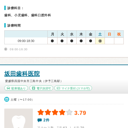
診療科目：
歯科、小児歯科、歯科口腔外科
診療時間
月
火
水
木
金
土
日
祝
09:00-18:30
09:00-16:30
坂田歯科医院
愛媛県四国中央市三島中央（伊予三島駅）
駐車場あり
電子決済可
マイナ受付
(スマホ可)
土曜（〜17:00）
3.79
2件
アクセス数 7月:
62
| 6月:
70