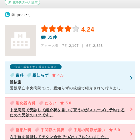
電子処方せん対応
朝（8:30〜）
4.24
35件
アクセス数 7月:
2,107
| 6月:
2,343
虫歯・親知らずの抜歯の口コミ
歯科
親知らず
4.5
難抜歯
愛媛県立中央病院では、親知らずの抜歯で紹介されて行きました。 親知らずが、横向きで顎の骨に結構埋まっているということで 大きな病院をすすめられました。 やはり総合病院なので、 総合受付けを済ま
消化器内科
だるい
5.0
中堅病院で受診して紹介状を書いて貰うのがスムーズに予約する
ための受診のコツです。
整形外科
手関節の骨折
手足の関節が痛い
5.0
右手首を骨折してチタン合金でつないでもらいました。