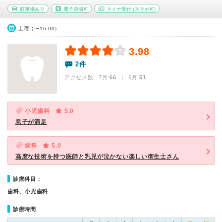
駐車場あり
電子決済可
マイナ受付
(スマホ可)
土曜（〜16:00）
3.98
2件
アクセス数 7月:
66
| 6月:
51
小児歯科
5.0
息子が満足
歯科
5.0
高度な技術を持つ医師と乳児が泣かない楽しい衛生士さん
診療科目：
歯科、小児歯科
診療時間