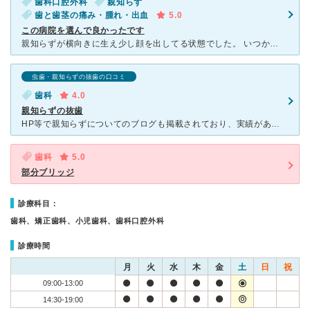
歯科口腔外科
親知らず
歯と歯茎の痛み・腫れ・出血
5.0
この病院を選んで良かったです
親知らずが横向きに生え少し顔を出してる状態でした。 いつか抜く日がくるだろうと思ってましたがついに痛みが出始めました。 抜くのも怖くてなかなか歯医者に行く決心がつかなかったのですが 知り合いの人に
虫歯・親知らずの抜歯の口コミ
歯科
4.0
親知らずの抜歯
HP等で親知らずについてのブログも掲載されており、実績があるようでしたのでこちらの歯科で親知らずの抜歯をお願いしました。 とてもテンションの高い先生で、はじめは逆に不安になりましたが、しっかりとレン
歯科
5.0
部分ブリッジ
診療科目：
歯科、矯正歯科、小児歯科、歯科口腔外科
診療時間
月
火
水
木
金
土
日
祝
09:00-13:00
14:30-19:00