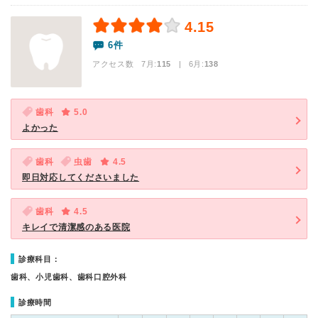
4.15
6件
アクセス数 7月:
115
| 6月:
138
歯科
5.0
よかった
歯科
虫歯
4.5
即日対応してくださいました
歯科
4.5
キレイで清潔感のある医院
診療科目：
歯科、小児歯科、歯科口腔外科
診療時間