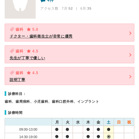
4件
アクセス数 7月:
52
| 6月:
35
歯科
5.0
ドクター・歯科衛生士が非常に優秀
歯科
4.5
先生が丁寧で優しい
歯科
4.5
説明丁寧
診療科目：
歯科、歯周病科、小児歯科、歯科口腔外科、インプラント
診療時間
月
火
水
木
金
土
日
祝
09:00-13:00
14:30-19:00