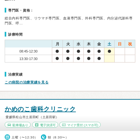
専門医・資格：
総合内科専門医、リウマチ専門医、血液専門医、外科専門医、内分泌代謝科専
門医、呼…
診療時間
月
火
水
木
金
土
日
祝
08:45-12:30
13:30-17:30
治療実績
この病院の治療実績を見る
かめのこ歯科クリニック
愛媛県松山市土居田町（土居田駅）
駐車場あり
電子決済可
マイナ受付
(スマホ可)
土曜（〜12:30）
朝（8:30〜）