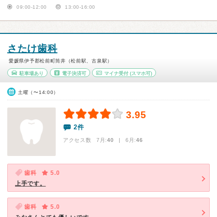
09:00-12:00
13:00-16:00
さたけ歯科
愛媛県伊予郡松前町筒井（松前駅、古泉駅）
駐車場あり
電子決済可
マイナ受付
(スマホ可)
土曜（〜14:00）
3.95
2件
アクセス数 7月:
40
| 6月:
46
歯科
5.0
上手です。
歯科
5.0