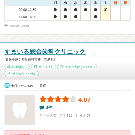
月
火
水
木
金
土
日
祝
09:00-12:30
14:00-18:00
08:30-12:30
すまいる総合歯科クリニック
愛媛県伊予郡松前町筒井（古泉駅）
駐車場あり
電子決済可
マイナ受付
(スマホ可)
電子処方せん対応
土曜（〜17:30）・日曜
4.07
3件
アクセス数 7月:
118
| 6月:
77