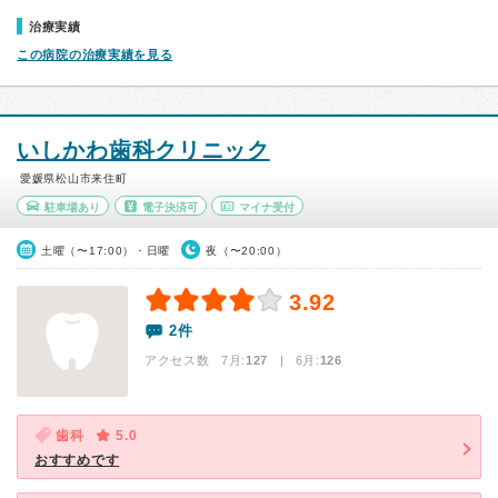
治療実績
この病院の治療実績を見る
いしかわ歯科クリニック
愛媛県松山市来住町
駐車場あり
電子決済可
マイナ受付
土曜（〜17:00）・日曜
夜（〜20:00）
3.92
2件
アクセス数 7月:
127
| 6月:
126
歯科
5.0
おすすめです