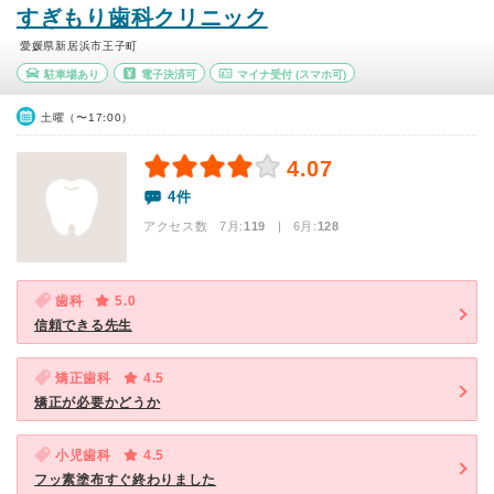
すぎもり歯科クリニック
愛媛県新居浜市王子町
駐車場あり
電子決済可
マイナ受付
(スマホ可)
土曜（〜17:00）
4.07
4件
アクセス数 7月:
119
| 6月:
128
歯科
5.0
信頼できる先生
矯正歯科
4.5
矯正が必要かどうか
小児歯科
4.5
フッ素塗布すぐ終わりました