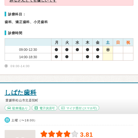
みなさんとても優しいです
診療科目：
歯科、矯正歯科、小児歯科
診療時間
月
火
水
木
金
土
日
祝
09:00-12:30
14:00-18:30
09:00-14:00
しばた歯科
愛媛県松山市北斎院町
駐車場あり
電子決済可
マイナ受付
(スマホ可)
土曜（〜18:00）
3.81