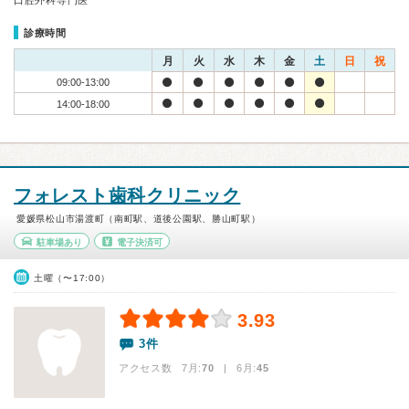
口腔外科専門医
診療時間
月
火
水
木
金
土
日
祝
09:00-13:00
14:00-18:00
フォレスト歯科クリニック
愛媛県松山市湯渡町（南町駅、道後公園駅、勝山町駅）
駐車場あり
電子決済可
土曜（〜17:00）
3.93
3件
アクセス数 7月:
70
| 6月:
45