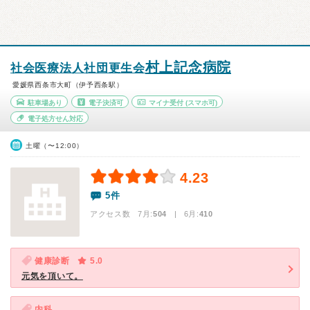
村上記念病院
社会医療法人社団更生会
愛媛県西条市大町（伊予西条駅）
駐車場あり
電子決済可
マイナ受付
(スマホ可)
電子処方せん対応
土曜（〜12:00）
4.23
5件
アクセス数 7月:
504
| 6月:
410
健康診断
5.0
元気を頂いて。
内科