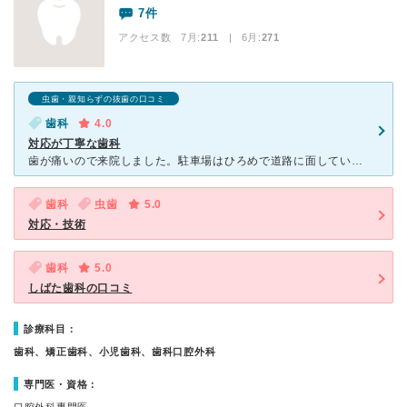
7件
アクセス数 7月:
211
| 6月:
271
虫歯・親知らずの抜歯の口コミ
歯科
4.0
対応が丁寧な歯科
歯が痛いので来院しました。駐車場はひろめで道路に面しているので通いやすい場所だと思います。 看護師さんもテキパキしており、予約をしていったので10分たたずして診察室にはいることができました。
歯科
虫歯
5.0
対応・技術
歯科
5.0
しばた歯科の口コミ
診療科目：
歯科、矯正歯科、小児歯科、歯科口腔外科
専門医・資格：