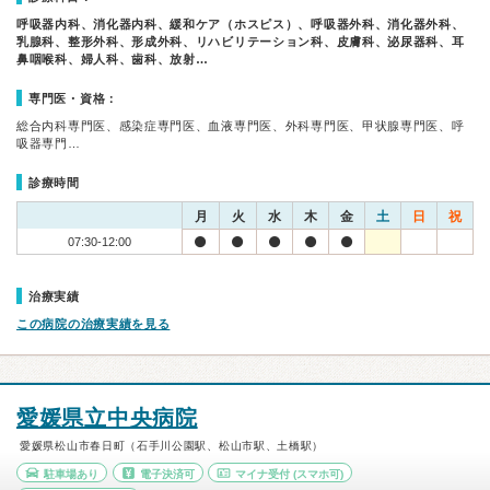
呼吸器内科、消化器内科、緩和ケア（ホスピス）、呼吸器外科、消化器外科、
乳腺科、整形外科、形成外科、リハビリテーション科、皮膚科、泌尿器科、耳
鼻咽喉科、婦人科、歯科、放射…
専門医・資格：
総合内科専門医、感染症専門医、血液専門医、外科専門医、甲状腺専門医、呼
吸器専門…
診療時間
月
火
水
木
金
土
日
祝
07:30-12:00
治療実績
この病院の治療実績を見る
愛媛県立中央病院
愛媛県松山市春日町（石手川公園駅、松山市駅、土橋駅）
駐車場あり
電子決済可
マイナ受付
(スマホ可)