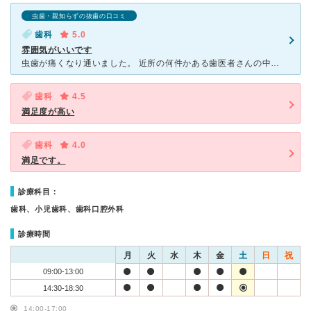
虫歯・親知らずの抜歯の口コミ
歯科
5.0
雰囲気がいいです
虫歯が痛くなり通いました。 近所の何件かある歯医者さんの中からネットで検索して一番雰囲気が良さそうな歯医者さんを選びました。 初診は電話で問い合わせて予約しました。 問診票を細かく記入し、すべて
歯科
4.5
満足度が高い
歯科
4.0
満足です。
診療科目：
歯科、小児歯科、歯科口腔外科
診療時間
月
火
水
木
金
土
日
祝
09:00-13:00
14:30-18:30
14:00-17:00