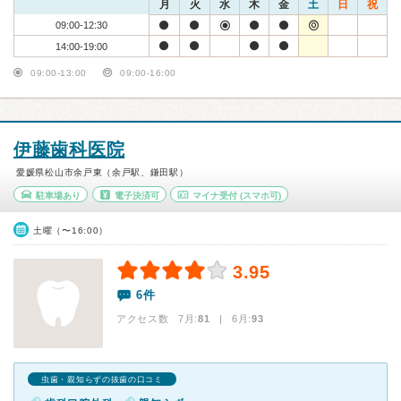
月
火
水
木
金
土
日
祝
09:00-12:30
14:00-19:00
09:00-13:00
09:00-16:00
伊藤歯科医院
愛媛県松山市余戸東（余戸駅、鎌田駅）
駐車場あり
電子決済可
マイナ受付
(スマホ可)
土曜（〜16:00）
3.95
6件
アクセス数 7月:
81
| 6月:
93
虫歯・親知らずの抜歯の口コミ