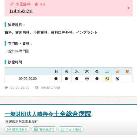
小児歯科
4.5
おすすめです
診療科目：
歯科、歯周病科、小児歯科、歯科口腔外科、インプラント
専門医・資格：
口腔外科専門医
診療時間
月
火
水
木
金
土
日
祝
09:00-20:00
09:00-13:00
09:00-17:00
十全総合病院
一般財団法人積善会
愛媛県新居浜市北新町
駐車場あり
電子決済可
マイナ受付