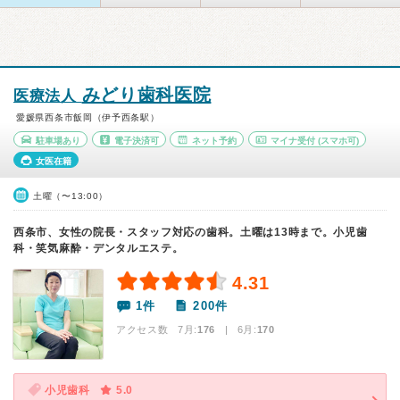
みどり歯科医院
医療法人
愛媛県西条市飯岡（伊予西条駅）
駐車場あり
電子決済可
ネット予約
マイナ受付
(スマホ可)
女医在籍
土曜（〜13:00）
西条市、女性の院長・スタッフ対応の歯科。土曜は13時まで。小児歯
科・笑気麻酔・デンタルエステ。
4.31
1件
200件
アクセス数 7月:
176
| 6月:
170
小児歯科
5.0