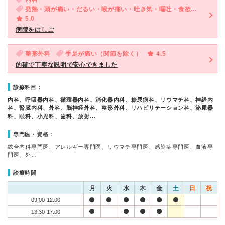
発熱・頭が痛い・だるい・喉が痛い・吐き気・嘔吐・食欲不振・体調不良
5.0
病院をはしご
整形外科
手足が痛い（関節を除く）
4.5
的確で丁寧な説明で安心できました
診療科目：
内科、呼吸器内科、循環器内科、消化器内科、糖尿病科、リウマチ科、神経内
科、腎臓内科、外科、脳神経外科、整形外科、リハビリテーション科、泌尿器
科、眼科、小児科、歯科、放射…
専門医・資格：
総合内科専門医、アレルギー専門医、リウマチ専門医、感染症専門医、血液専
門医、外…
診療時間
月
火
水
木
金
土
日
祝
09:00-12:00
13:30-17:00