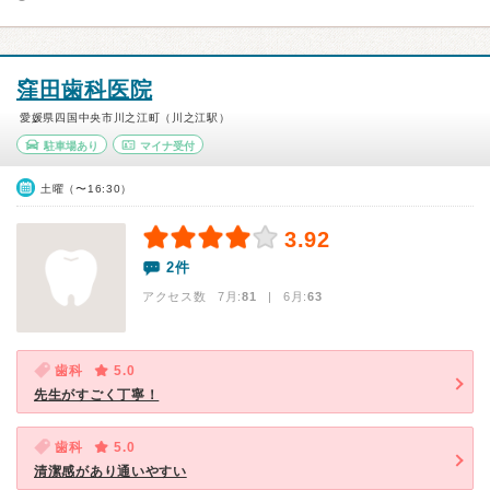
窪田歯科医院
愛媛県四国中央市川之江町（川之江駅）
駐車場あり
マイナ受付
土曜（〜16:30）
3.92
2件
アクセス数 7月:
81
| 6月:
63
歯科
5.0
先生がすごく丁寧！
歯科
5.0
清潔感があり通いやすい