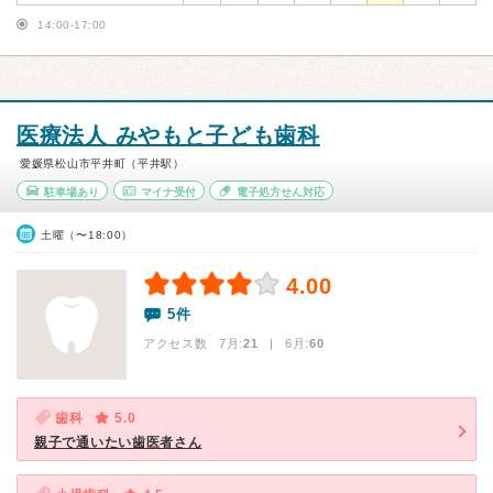
14:00-17:00
医療法人 みやもと子ども歯科
愛媛県松山市平井町（平井駅）
駐車場あり
マイナ受付
電子処方せん対応
土曜（〜18:00）
4.00
5件
アクセス数 7月:
21
| 6月:
60
歯科
5.0
親子で通いたい歯医者さん