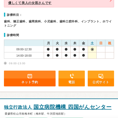
優しくて美人の女医さんです
診療科目：
歯科、矯正歯科、歯周病科、小児歯科、歯科口腔外科、インプラント、ホワイ
トニング
診療時間
月
火
水
木
金
土
日
祝
09:00-12:30
14:00-18:00
09:00-13:00
ネット予約
電話
公式サイト
国立病院機構 四国がんセンター
独立行政法人
愛媛県松山市南梅本町（梅本駅、牛渕団地前駅）