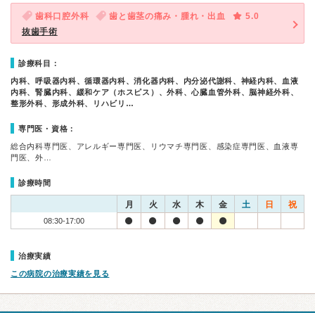
歯科口腔外科
歯と歯茎の痛み・腫れ・出血
5.0
抜歯手術
診療科目：
内科、呼吸器内科、循環器内科、消化器内科、内分泌代謝科、神経内科、血液
内科、腎臓内科、緩和ケア（ホスピス）、外科、心臓血管外科、脳神経外科、
整形外科、形成外科、リハビリ…
専門医・資格：
総合内科専門医、アレルギー専門医、リウマチ専門医、感染症専門医、血液専
門医、外…
診療時間
月
火
水
木
金
土
日
祝
08:30-17:00
治療実績
この病院の治療実績を見る