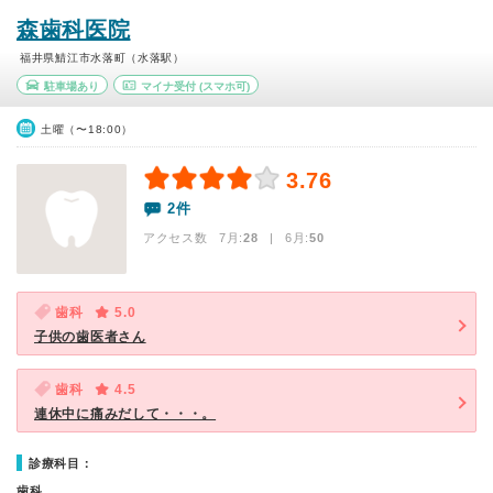
森歯科医院
福井県鯖江市水落町（水落駅）
駐車場あり
マイナ受付
(スマホ可)
土曜（〜18:00）
3.76
2件
アクセス数 7月:
28
| 6月:
50
歯科
5.0
子供の歯医者さん
歯科
4.5
連休中に痛みだして・・・。
診療科目：
歯科