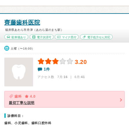
齊藤歯科医院
福井県あわら市舟津（あわら湯のまち駅）
駐車場あり
電子決済可
マイナ受付
電子処方せん対応
土曜（〜16:00）
3.20
1件
アクセス数 7月:
16
| 6月:
41
歯科
4.0
親切丁寧な説明
診療科目：
歯科、小児歯科、歯科口腔外科