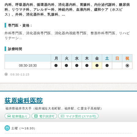
内科、呼吸器内科、循環器内科、消化器内科、胃腸科、内分泌代謝科、糖尿病
科、リウマチ科、アレルギー科、神経内科、血液内科、緩和ケア（ホスピ
ス）、外科、消化器外科、乳腺科、…
専門医・資格：
外科専門医、消化器病専門医、消化器内視鏡専門医、整形外科専門医、リハビ
リテーシ…
診療時間
月
火
水
木
金
土
日
祝
08:30-18:30
08:30-13:15
荻原歯科医院
福井県福井市大手（福井城址大名町駅、福井駅、仁愛女子高校駅）
駐車場あり
電子決済可
マイナ受付
(スマホ可)
土曜（〜18:30）