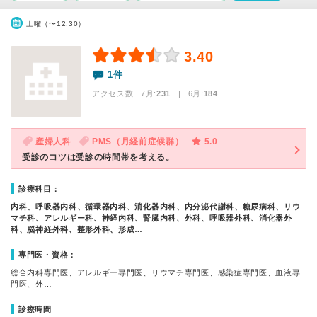
土曜（〜12:30）
3.40
1件
アクセス数 7月:
231
| 6月:
184
産婦人科
PMS（月経前症候群）
5.0
受診のコツは受診の時間帯を考える。
診療科目：
内科、呼吸器内科、循環器内科、消化器内科、内分泌代謝科、糖尿病科、リウ
マチ科、アレルギー科、神経内科、腎臓内科、外科、呼吸器外科、消化器外
科、脳神経外科、整形外科、形成…
専門医・資格：
総合内科専門医、アレルギー専門医、リウマチ専門医、感染症専門医、血液専
門医、外…
診療時間