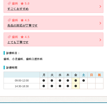
歯科
5.0
すごくおすすめ
歯科
4.5
先生の対応が丁寧です
歯科
4.5
とても丁寧です
診療科目：
歯科、小児歯科、歯科口腔外科
診療時間
月
火
水
木
金
土
日
祝
09:00-12:00
14:30-18:30