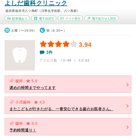
よしだ歯科クリニック
福井県福井市八ツ島町（日華化学前駅、八ツ島駅）
駐車場あり
電子決済可
マイナ受付
電子処方せん対応
土曜（〜19:00）
朝（8:30〜）
3.94
3件
アクセス数 7月:
49
| 6月:
63
歯科
5.0
遅めの時間までやってます
小児歯科
4.5
またこどもが行きたがる、一番安心できる歯のお医者さん。
歯科
4.5
予約時間通り！