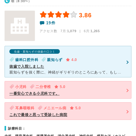
朝（8:30〜）
3.86
19件
アクセス数 7月:
1,079
| 6月:
1,265
虫歯・親知らずの抜歯の口コミ
歯科口腔外科
親知らず
4.0
抜歯で入院しました
親知らずを抜く際に、神経がギリギリのところにあって、もしもの事があったら歯医者では危ないという事で、こちらで麻酔をかけ、眠った状態での抜歯となりました。 麻酔で眠るのは初めてのことでしたが、スタ
小児科
二分脊椎
5.0
一番安心できる小児科です。
耳鼻咽喉科
メニエール病
5.0
これで最後と思って受診した病院
診療科目：