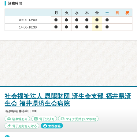
診療時間
月
火
水
木
金
土
日
祝
09:00-13:00
14:00-18:30
社会福祉法人 恩賜財団 済生会支部 福井県済
生会 福井県済生会病院
福井県福井市和田中町
駐車場あり
電子決済可
マイナ受付
(スマホ可)
電子処方せん対応
女医在籍