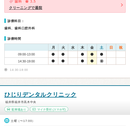
歯科
3.5
クリーニングで通院
診療科目：
歯科、歯科口腔外科
診療時間
月
火
水
木
金
土
日
祝
09:00-13:00
14:30-19:00
14:30-18:00
ひじりデンタルクリニック
福井県福井市高木中央
駐車場あり
マイナ受付
(スマホ可)
土曜（〜17:00）