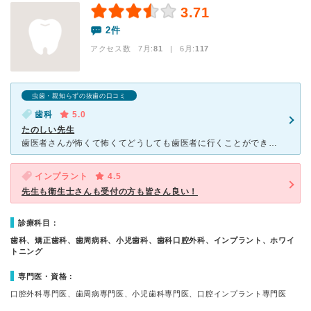
3.71
2件
アクセス数 7月:
81
| 6月:
117
虫歯・親知らずの抜歯の口コミ
歯科
5.0
たのしい先生
歯医者さんが怖くて怖くてどうしても歯医者に行くことができないわたしでした。 荻原先生はホームページ拝見してメールでお問い合わせして納得のいく回答をもらえたので行くと決心がつきました。 先生は治療す
インプラント
4.5
先生も衛生士さんも受付の方も皆さん良い！
診療科目：
歯科、矯正歯科、歯周病科、小児歯科、歯科口腔外科、インプラント、ホワイ
トニング
専門医・資格：
口腔外科専門医、歯周病専門医、小児歯科専門医、口腔インプラント専門医