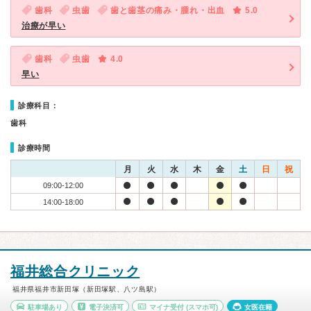
歯科
虫歯
歯と歯茎の痛み・腫れ・出血
5.0
治療が早い
歯科
虫歯
4.0
早い
診療科目：
歯科
診療時間
月
火
水
木
金
土
日
祝
09:00-12:00
14:00-18:00
福井総合クリニック
福井県福井市新田塚（新田塚駅、八ツ島駅）
駐車場あり
電子決済可
マイナ受付
(スマホ可)
女医在籍