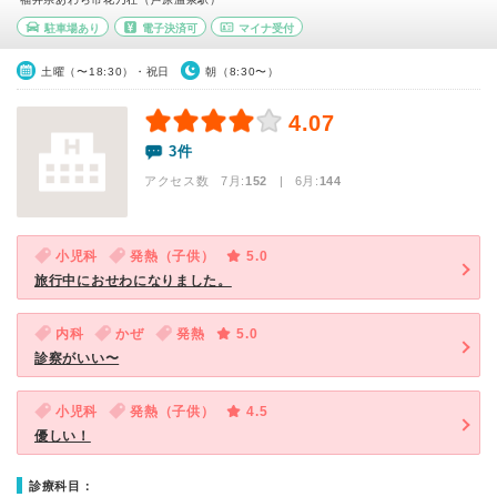
駐車場あり
電子決済可
マイナ受付
土曜（〜18:30）・祝日
朝（8:30〜）
4.07
3件
アクセス数 7月:
152
| 6月:
144
小児科
発熱（子供）
5.0
旅行中におせわになりました。
内科
かぜ
発熱
5.0
診察がいい〜
小児科
発熱（子供）
4.5
優しい！
診療科目：