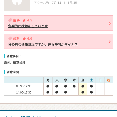
アクセス数 7月:
32
| 6月:
35
歯科
4.5
定期的に検診をしています
歯科
4.0
良心的な価格設定ですが、待ち時間がマイナス
診療科目：
歯科、矯正歯科
診療時間
月
火
水
木
金
土
日
祝
08:30-12:30
14:00-17:30