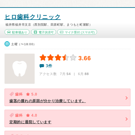
ヒロ歯科クリニック
福井県福井市文京（西別院駅、田原町駅、まつもと町屋駅）
駐車場あり
電子決済可
マイナ受付
(スマホ可)
土曜（〜18:00）
3.66
3件
アクセス数 7月:
54
| 6月:
88
歯科
5.0
歯茎の腫れの原因が分かり治療しています。
歯科
4.0
定期的に通院しています