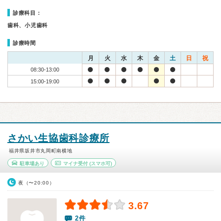
診療科目：
歯科、小児歯科
診療時間
月
火
水
木
金
土
日
祝
08:30-13:00
15:00-19:00
さかい生協歯科診療所
福井県坂井市丸岡町南横地
駐車場あり
マイナ受付
(スマホ可)
夜（〜20:00）
3.67
2件