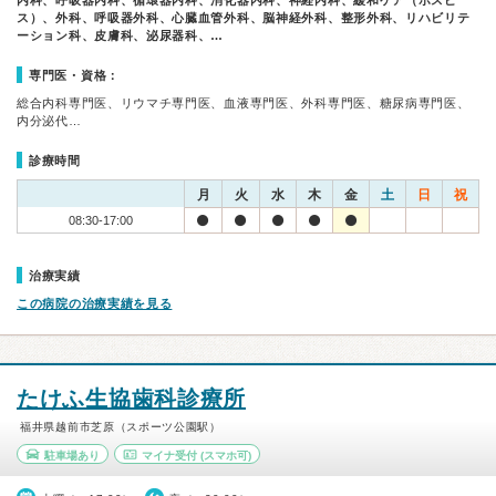
内科、呼吸器内科、循環器内科、消化器内科、神経内科、緩和ケア（ホスピ
ス）、外科、呼吸器外科、心臓血管外科、脳神経外科、整形外科、リハビリテ
ーション科、皮膚科、泌尿器科、…
専門医・資格：
総合内科専門医、リウマチ専門医、血液専門医、外科専門医、糖尿病専門医、
内分泌代…
診療時間
月
火
水
木
金
土
日
祝
08:30-17:00
治療実績
この病院の治療実績を見る
たけふ生協歯科診療所
福井県越前市芝原（スポーツ公園駅）
駐車場あり
マイナ受付
(スマホ可)