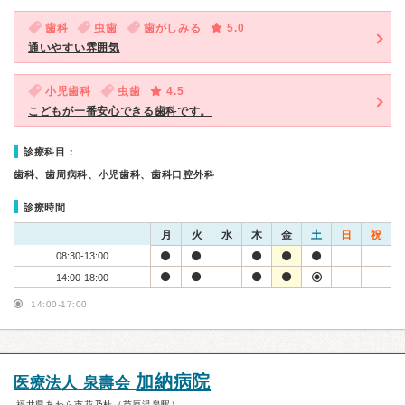
歯科
虫歯
歯がしみる
5.0
通いやすい雰囲気
小児歯科
虫歯
4.5
こどもが一番安心できる歯科です。
診療科目：
歯科、歯周病科、小児歯科、歯科口腔外科
診療時間
月
火
水
木
金
土
日
祝
08:30-13:00
14:00-18:00
14:00-17:00
加納病院
医療法人 泉壽会
福井県あわら市花乃杜（芦原温泉駅）