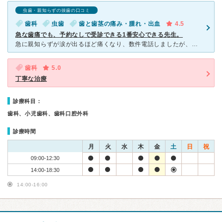
虫歯・親知らずの抜歯の口コミ
歯科
虫歯
歯と歯茎の痛み・腫れ・出血
4.5
急な歯痛でも、予約なしで受診できる1番安心できる先生。
急に親知らずが涙が出るほど痛くなり、数件電話しましたが、どこも空いておらず、予約がなければ入れませんでした。 そこで昔からある梅田歯科を思い出し、電話すると「すぐ来てください」とのことで、とても助か
歯科
5.0
丁寧な治療
診療科目：
歯科、小児歯科、歯科口腔外科
診療時間
月
火
水
木
金
土
日
祝
09:00-12:30
14:00-18:30
14:00-16:00