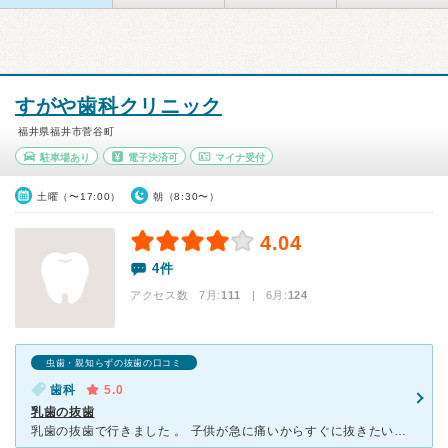
すがや歯科クリニック
福井県福井市菅谷町
駐車場あり
電子決済可
マイナ受付
土曜（〜17:00）
朝（8:30〜）
4.04
4件
アクセス数 7月:
111
| 6月:
124
虫歯・親知らずの抜歯の口コミ
歯科
5.0
乳歯の抜歯
乳歯の抜歯で行きました 。 子供が急に痛いからすぐに抜きたいと言ってきました。 電話して本日の受診は可能でしょうか？との問い合わせに対して、丁寧に対応していただけました。 予約で一杯ですが、何