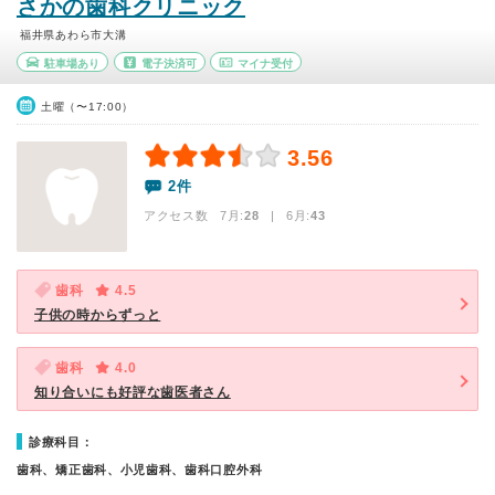
さかの歯科クリニック
福井県あわら市大溝
駐車場あり
電子決済可
マイナ受付
土曜（〜17:00）
3.56
2件
アクセス数 7月:
28
| 6月:
43
歯科
4.5
子供の時からずっと
歯科
4.0
知り合いにも好評な歯医者さん
診療科目：
歯科、矯正歯科、小児歯科、歯科口腔外科