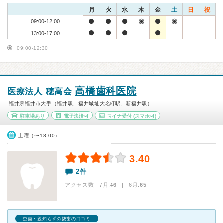
月
火
水
木
金
土
日
祝
09:00-12:00
13:00-17:00
09:00-12:30
高橋歯科医院
医療法人 穂高会
福井県福井市大手（福井駅、福井城址大名町駅、新福井駅）
駐車場あり
電子決済可
マイナ受付
(スマホ可)
土曜（〜18:00）
3.40
2件
アクセス数 7月:
46
| 6月:
65
虫歯・親知らずの抜歯の口コミ