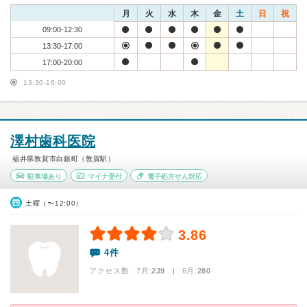
月
火
水
木
金
土
日
祝
09:00-12:30
13:30-17:00
17:00-20:00
13:30-16:00
澤村歯科医院
福井県敦賀市白銀町（敦賀駅）
駐車場あり
マイナ受付
電子処方せん対応
土曜（〜12:00）
3.86
4件
アクセス数 7月:
239
| 6月:
280