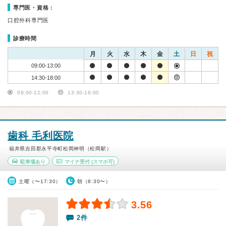
専門医・資格：
口腔外科専門医
診療時間
月
火
水
木
金
土
日
祝
09:00-13:00
14:30-18:00
09:00-12:00
13:30-16:00
歯科 毛利医院
福井県吉田郡永平寺町松岡神明（松岡駅）
駐車場あり
マイナ受付
(スマホ可)
土曜（〜17:30）
朝（8:30〜）
3.56
2件