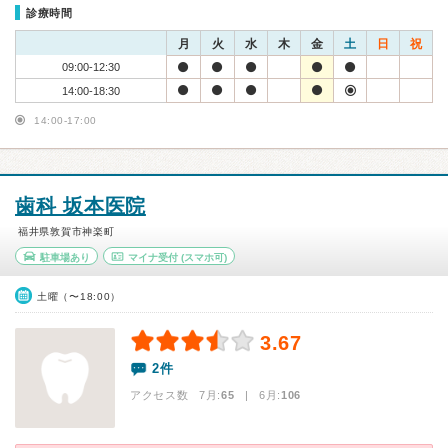
診療時間
月
火
水
木
金
土
日
祝
09:00-12:30
14:00-18:30
14:00-17:00
歯科 坂本医院
福井県敦賀市神楽町
駐車場あり
マイナ受付
(スマホ可)
土曜（〜18:00）
3.67
2件
アクセス数 7月:
65
| 6月:
106