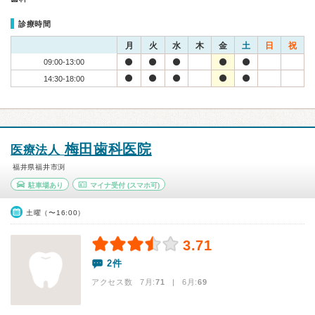
診療時間
月
火
水
木
金
土
日
祝
09:00-13:00
14:30-18:00
梅田歯科医院
医療法人
福井県福井市渕
駐車場あり
マイナ受付
(スマホ可)
土曜（〜16:00）
3.71
2件
アクセス数 7月:
71
| 6月:
69