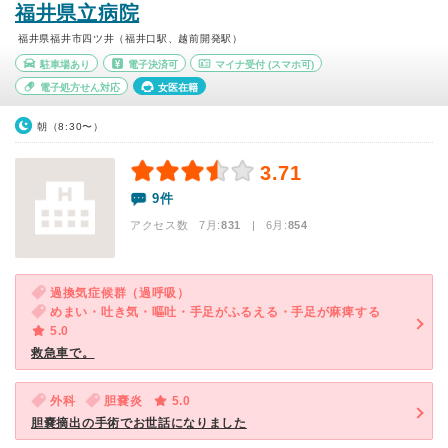
福井県立病院
福井県福井市四ツ井（福井口駅、越前開発駅）
駐車場あり
電子決済可
マイナ受付
(スマホ可)
電子処方せん対応
女医在籍
朝（8:30〜）
3.71
9件
アクセス数 7月:
831
| 6月:
854
過換気症候群（過呼吸）
めまい・吐き気・嘔吐・手足がふるえる・手足が麻痺する
5.0
救急車で。
外科
胆嚢炎
5.0
胆嚢摘出の手術でお世話になりました