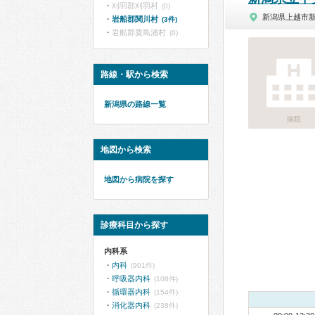
刈羽郡刈羽村
(0)
新潟県上越市
岩船郡関川村
(3件)
岩船郡粟島浦村
(0)
路線・駅から検索
新潟県の路線一覧
病院
地図から検索
地図から病院を探す
診療科目から探す
内科系
内科
(901件)
呼吸器内科
(108件)
循環器内科
(154件)
消化器内科
(238件)