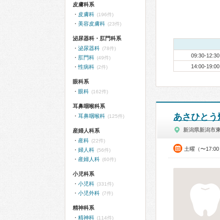
皮膚科系
皮膚科
(196件)
美容皮膚科
(23件)
泌尿器科・肛門科系
泌尿器科
(78件)
09:30-12:30
肛門科
(49件)
14:00-19:00
性病科
(2件)
眼科系
眼科
(162件)
耳鼻咽喉科系
あさひとう
耳鼻咽喉科
(125件)
新潟県新潟市
産婦人科系
産科
(22件)
土曜（〜17:0
婦人科
(56件)
産婦人科
(60件)
小児科系
小児科
(331件)
小児外科
(7件)
精神科系
精神科
(114件)