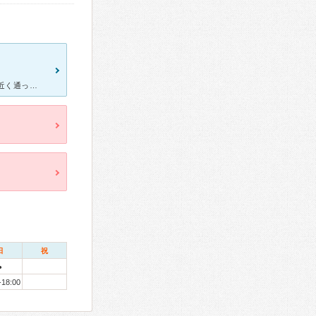
新潟駅万代口のローソンやロイホや東横INNの２階 開院して以来15年近く通ってますが相変わらず人気！理由は先生の技術や説明が丁寧な事！穏やかな口調で現在の状況や治療方法など細かく説明してくれます
日
祝
●
-18:00