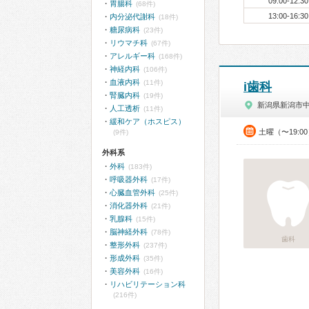
09:00-12:30
胃腸科
(68件)
13:00-16:30
内分泌代謝科
(18件)
糖尿病科
(23件)
リウマチ科
(67件)
アレルギー科
(168件)
神経内科
(106件)
血液内科
(11件)
i歯科
腎臓内科
(19件)
新潟県新潟市
人工透析
(11件)
緩和ケア（ホスピス）
土曜（〜19:0
(9件)
外科系
外科
(183件)
呼吸器外科
(17件)
心臓血管外科
(25件)
消化器外科
(21件)
乳腺科
(15件)
脳神経外科
(78件)
歯科
整形外科
(237件)
形成外科
(35件)
美容外科
(16件)
リハビリテーション科
(216件)