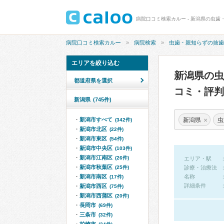
病院口コミ検索カルー - 新潟県の虫歯
病院口コミ検索カルー
病院検索
虫歯・親知らずの抜歯
エリアを絞り込む
新潟県の
都道府県を選択
コミ・評判
新潟県
(745件)
×
新潟県
虫
新潟市すべて
(342件)
新潟市北区
(22件)
新潟市東区
(54件)
新潟市中央区
(103件)
新潟市江南区
(26件)
エリア・駅
新潟市秋葉区
(25件)
診療・治療法
新潟市南区
名称
(17件)
詳細条件
新潟市西区
(75件)
新潟市西蒲区
(20件)
長岡市
(69件)
三条市
(32件)