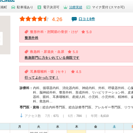
新南町
駐車場あり
電子決済可
治療実績
マイナ受付 (スマホ可)
4.26
口コミ8件
整形外科・肘関節の骨折・けが
5.0
整形外科
救急科・尿道炎・血尿
5.0
救急部門に力をいれている病院です
耳鼻咽喉科・咳（セキ）
4.5
行ってよかったです！
診療科：
内科、循環器内科、消化器内科、神経内科、外科、呼吸器外科、心
科、脳神経外科、整形外科、形成外科、リハビリテーション科、皮
器科、眼科、耳鼻咽喉科、産婦人科、小児科、小児外科、精神科、
科、救急科…
専門医・資格：
アクセス数 7月：
671
| 6月：
784
| 年間：
8,610
月
火
水
木
金
土