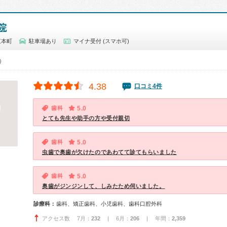
院
東本町
駐車場あり
マイナ受付 (スマホ可)
0）
4.38
口コミ4件
歯科
5.0
とても先生や助手の方や受付親切
歯科
5.0
虫歯で奥歯が欠けたのであわてて診てもらいました
歯科
5.0
奥歯がジンジンして、しみたため伺いました。
診療科：
歯科、矯正歯科、小児歯科、歯科口腔外科
アクセス数 7月：
232
| 6月：
206
| 年間：
2,359