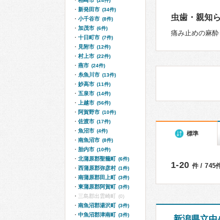
柏崎市
(24件)
新発田市
(34件)
虫歯・親知
小千谷市
(8件)
加茂市
(6件)
痛み止めの麻酔
十日町市
(7件)
見附市
(12件)
村上市
(22件)
燕市
(24件)
糸魚川市
(13件)
妙高市
(11件)
五泉市
(14件)
上越市
(56件)
阿賀野市
(10件)
佐渡市
(17件)
魚沼市
(4件)
標準
南魚沼市
(8件)
胎内市
(10件)
北蒲原郡聖籠町
(6件)
1-20
件 / 74
西蒲原郡弥彦村
(1件)
南蒲原郡田上町
(3件)
東蒲原郡阿賀町
(3件)
三島郡出雲崎町
(0)
南魚沼郡湯沢町
(3件)
中魚沼郡津南町
(3件)
新潟県立中