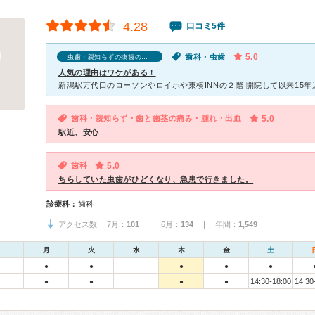
4.28
口コミ5件
5.0
歯科・虫歯
虫歯・親知らずの抜歯の口コミ
人気の理由はワケがある！
歯科・親知らず・歯と歯茎の痛み・腫れ・出血
5.0
駅近、安心
歯科
5.0
ちらしていた虫歯がひどくなり、急患で行きました。
診療科：
歯科
アクセス数 7月：
101
| 6月：
134
| 年間：
1,549
月
火
水
木
金
土
●
●
●
●
●
14:30-18:00
14:30
●
●
●
●