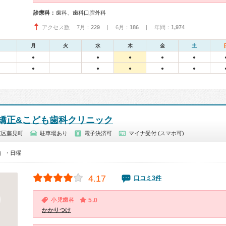
診療科：
歯科、歯科口腔外科
アクセス数 7月：
229
| 6月：
186
| 年間：
1,974
月
火
水
木
金
土
●
●
●
●
●
●
●
●
●
●
矯正&こども歯科クリニック
東区藤見町
駐車場あり
電子決済可
マイナ受付 (スマホ可)
0）・日曜
4.17
口コミ3件
小児歯科
5.0
かかりつけ