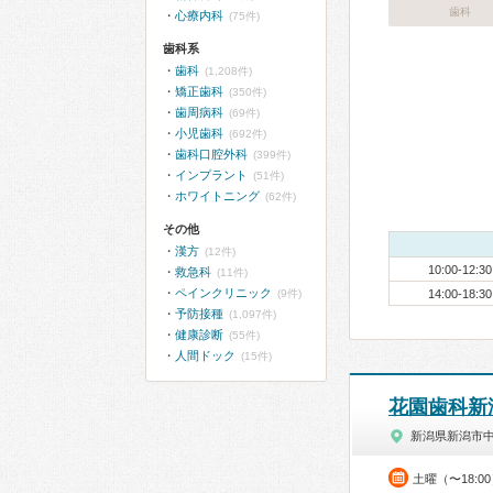
歯科
心療内科
(75件)
歯科系
歯科
(1,208件)
矯正歯科
(350件)
歯周病科
(69件)
小児歯科
(692件)
歯科口腔外科
(399件)
インプラント
(51件)
ホワイトニング
(62件)
その他
漢方
(12件)
10:00-12:30
救急科
(11件)
ペインクリニック
(9件)
14:00-18:30
予防接種
(1,097件)
健康診断
(55件)
人間ドック
(15件)
花園歯科新
新潟県新潟市
土曜（〜18:0