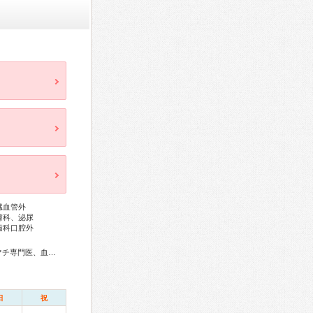
臓血管外
膚科、泌尿
歯科口腔外
総合内科専門医、総合診療専門医、アレルギー専門医、リウマチ専門医、血液専門医、外科専門医、糖尿病専門医、呼吸器専門医、呼吸器外科専門医、気管支鏡専門医、循環器専門医、心臓血管外科専門医、高血圧専門医、不整脈専門医、消化器病専門医、消化器外科専門医、肝臓専門医、大腸肛門病専門医、消化器内視鏡専門医、泌尿器科専門医、腎臓専門医、透析専門医、脳血管内治療専門医、神経内科専門医、脳神経外科専門医、整形外科専門医、手外科専門医、リハビリテーション科専門医、脊椎脊髄外科専門医、形成外科専門医、皮膚科専門医、眼科専門医、耳鼻咽喉科専門医、産婦人科専門医、婦人科腫瘍専門医、乳腺専門医、周産期(新生児)専門医、小児科専門医、小児外科専門医、認知症専門医、麻酔科専門医、超音波専門医、病理専門医、口腔外科専門医、放射線科専門医、臨床遺伝専門医、救急科専門医、がん薬物療法専門医、がん治療認定医
日
祝