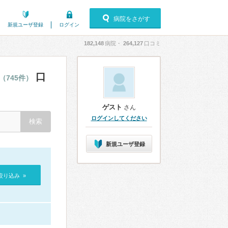
病院をさがす
新規ユーザ登録
ログイン
182,148
病院・
264,127
口コミ
口
（745件）
ゲスト
さん
ログインしてください
新規ユーザ登録
絞り込み »