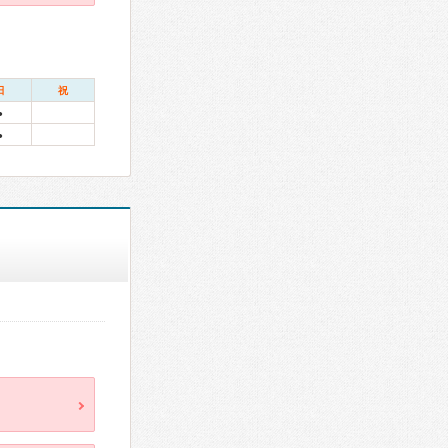
日
祝
●
●