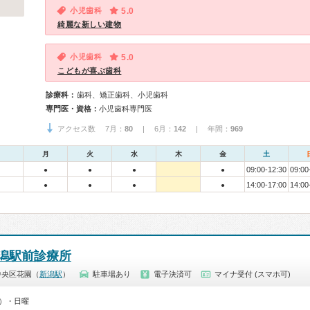
小児歯科
5.0
綺麗な新しい建物
小児歯科
5.0
こどもが喜ぶ歯科
診療科：
歯科、矯正歯科、小児歯科
専門医・資格：
小児歯科専門医
アクセス数 7月：
80
| 6月：
142
| 年間：
969
月
火
水
木
金
土
09:00-12:30
09:00
●
●
●
●
14:00-17:00
14:00
●
●
●
●
潟駅前診療所
中央区花園（
新潟駅
）
駐車場あり
電子決済可
マイナ受付 (スマホ可)
0）・日曜