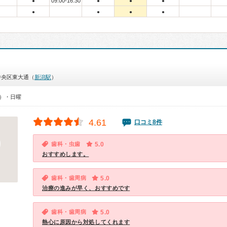
09:00-16:30
●
●
●
●
●
●
●
●
中央区東大通（
新潟駅
）
0）・日曜
4.61
口コミ8件
歯科・虫歯
5.0
おすすめします。
歯科・歯周病
5.0
治療の進みが早く、おすすめです
歯科・歯周病
5.0
熱心に原因から対処してくれます