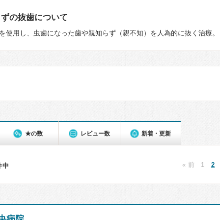
らずの抜歯について
を使用し、虫歯になった歯や親知らず（親不知）を人為的に抜く治療。
★の数
レビュー数
新着・更新
« 前
1
2
5件中
央病院