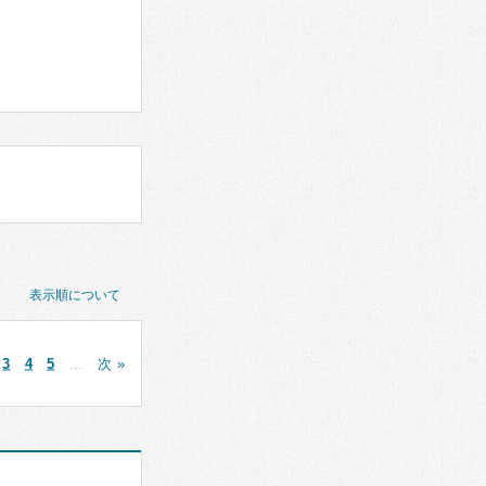
表示順について
3
4
5
…
次 »