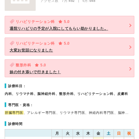
アクセス数 7月:
492
| 6月:
548
リハビリテーション科
5.0
通院リハビリの予定が入院にしてもらい助かりました。
リハビリテーション科
5.0
大変お世話になりました
整形外科
5.0
妹の付き添いで行きました！
診療科目：
内科、リウマチ科、脳神経外科、整形外科、リハビリテーション科、皮膚科
専門医・資格：
肝臓専門医
、アレルギー専門医、リウマチ専門医、神経内科専門医、脳神…
診療時間
月
火
水
木
金
土
日
祝