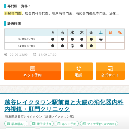
専門医・資格：
肝臓専門医
、総合内科専門医、糖尿病専門医、消化器内視鏡専門医、泌尿…
診療時間
月
火
水
木
金
土
日
祝
09:00-12:30
14:00-18:00
09:00-13:00
14:00-17:30
ネット予約
電話
公式サイト
越谷レイクタウン駅前胃と大腸の消化器内科
内視鏡・肛門クリニック
埼玉県越谷市レイクタウン（越谷レイクタウン駅）
駐車場あり
電子決済可
ネット予約
マイナ受付
(スマホ可)