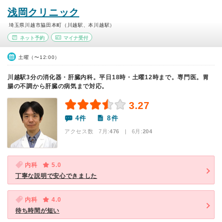
浅岡クリニック
埼玉県川越市脇田本町（川越駅、本川越駅）
ネット予約
マイナ受付
土曜（〜12:00）
川越駅3分の消化器・肝臓内科。平日18時・土曜12時まで。専門医。胃
腸の不調から肝臓の病気まで対応。
3.27
4件
8件
アクセス数 7月:
476
| 6月:
204
内科
5.0
丁寧な説明で安心できました
内科
4.0
待ち時間が短い