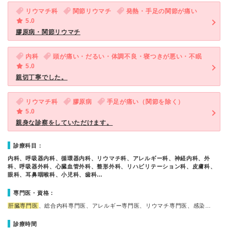
リウマチ科
関節リウマチ
発熱・手足の関節が痛い
5.0
膠原病・関節リウマチ
内科
頭が痛い・だるい・体調不良・寝つきが悪い・不眠
5.0
親切丁寧でした。
リウマチ科
膠原病
手足が痛い（関節を除く）
5.0
親身な診察をしていただけます。
診療科目：
内科、呼吸器内科、循環器内科、リウマチ科、アレルギー科、神経内科、外
科、呼吸器外科、心臓血管外科、整形外科、リハビリテーション科、皮膚科、
眼科、耳鼻咽喉科、小児科、歯科…
専門医・資格：
肝臓専門医
、総合内科専門医、アレルギー専門医、リウマチ専門医、感染…
診療時間