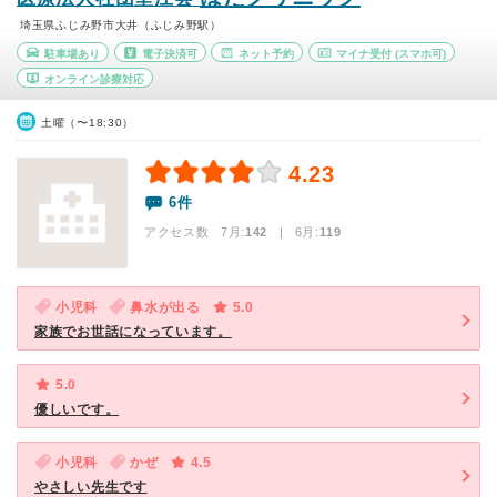
埼玉県ふじみ野市大井（ふじみ野駅）
駐車場あり
電子決済可
ネット予約
マイナ受付
(スマホ可)
オンライン診療対応
土曜（〜18:30）
4.23
6件
アクセス数 7月:
142
| 6月:
119
小児科
鼻水が出る
5.0
家族でお世話になっています。
5.0
優しいです。
小児科
かぜ
4.5
やさしい先生です