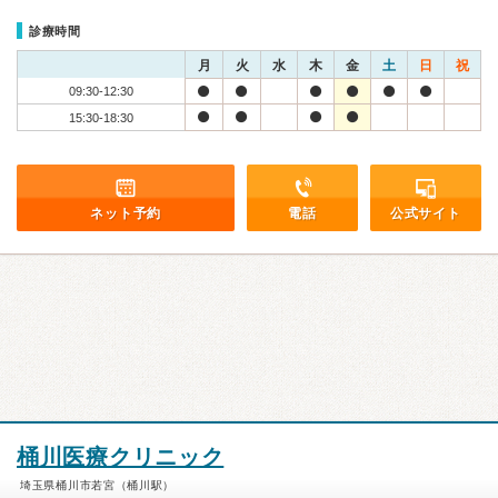
診療時間
月
火
水
木
金
土
日
祝
09:30-12:30
15:30-18:30
ネット予約
電話
公式サイト
桶川医療クリニック
埼玉県桶川市若宮（桶川駅）