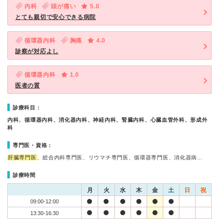
内科
頭が痛い
5.0
とても親切で安心できる病院
循環器内科
胸痛
4.0
診察が対応よし
循環器内科
1.0
医者の質
診療科目：
内科、循環器内科、消化器内科、神経内科、腎臓内科、心臓血管外科、形成外
科
専門医・資格：
肝臓専門医
、総合内科専門医、リウマチ専門医、循環器専門医、消化器病…
診療時間
月
火
水
木
金
土
日
祝
09:00-12:00
13:30-16:30