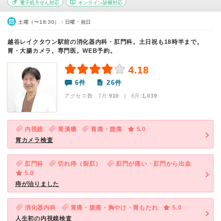
電子処方せん対応
オンライン診療対応
土曜（〜18:30）・日曜・祝日
越谷レイクタウン駅前の消化器内科・肛門科。土日祝も18時半まで。
胃・大腸カメラ。専門医。WEB予約。
4.18
6件
26件
アクセス数 7月:
910
| 6月:
1,039
内視鏡
胃潰瘍
胃痛・腹痛
5.0
胃カメラ検査
肛門科
切れ痔（裂肛）
肛門が痛い・肛門から出血
5.0
痔が治りました
消化器内科
胃痛・腹痛・胸やけ・胃もたれ
5.0
人生初の内視鏡検査