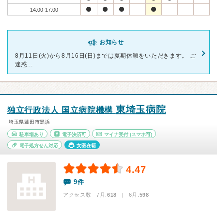
14:00-17:00
お知らせ
8月11日(火)から8月16日(日)までは夏期休暇をいただきます。 ご
迷惑...
東埼玉病院
独立行政法人 国立病院機構
埼玉県蓮田市黒浜
駐車場あり
電子決済可
マイナ受付
(スマホ可)
電子処方せん対応
女医在籍
4.47
9件
アクセス数 7月:
618
| 6月:
598