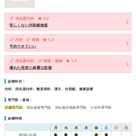
消化器内科
5.0
苦しくない内視鏡検査
内科
発熱
5.0
予約できていい
消化器内科
胃痛・腹痛
5.0
優れた技術と綺麗な設備
診療科目：
内科、消化器内科、糖尿病科、漢方、内視鏡、健康診断
専門医・資格：
肝臓専門医
、消化器病専門医、消化器内視鏡専門医、小児科専門医
診療時間
月
火
水
木
金
土
日
祝
09:00-12:00