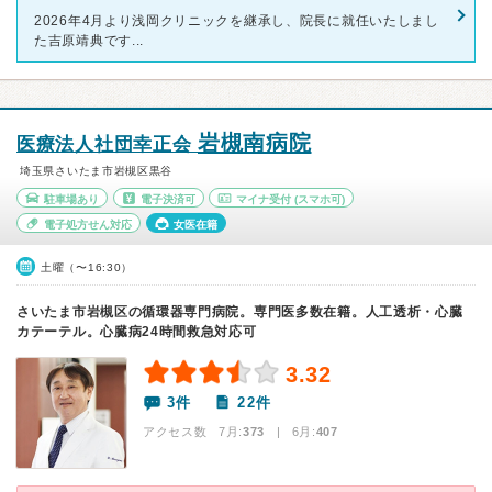
2026年4月より浅岡クリニックを継承し、院長に就任いたしまし
た吉原靖典です...
岩槻南病院
医療法人社団幸正会
埼玉県さいたま市岩槻区黒谷
駐車場あり
電子決済可
マイナ受付
(スマホ可)
電子処方せん対応
女医在籍
土曜（〜16:30）
さいたま市岩槻区の循環器専門病院。専門医多数在籍。人工透析・心臓
カテーテル。心臓病24時間救急対応可
3.32
3件
22件
アクセス数 7月:
373
| 6月:
407