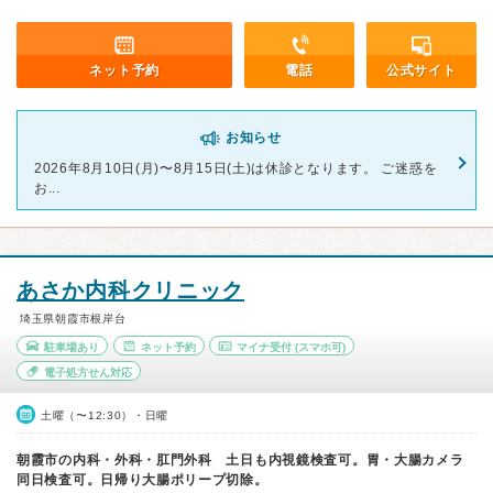
ネット予約
電話
公式サイト
お知らせ
2026年8月10日(月)〜8月15日(土)は休診となります。 ご迷惑を
お...
あさか内科クリニック
埼玉県朝霞市根岸台
駐車場あり
ネット予約
マイナ受付
(スマホ可)
電子処方せん対応
土曜（〜12:30）・日曜
朝霞市の内科・外科・肛門外科 土日も内視鏡検査可。胃・大腸カメラ
同日検査可。日帰り大腸ポリープ切除。