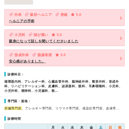
外科
鼠径ヘルニア
便秘
5.0
ヘルニアの手術
小児科
頭が痛い
5.0
親身になって話しを聞いてくださいました
形成外科
脂腺母斑
5.0
安心感がありました。
診療科目：
循環器内科、アレルギー科、心臓血管外科、脳神経外科、整形外科、形成外
科、リハビリテーション科、皮膚科、泌尿器科、眼科、耳鼻咽喉科、小児科、
小児外科、精神科、小児歯科、救…
専門医・資格：
肝臓専門医
、アレルギー専門医、リウマチ専門医、感染症専門医、血液専…
診療時間
月
火
水
木
金
土
日
祝