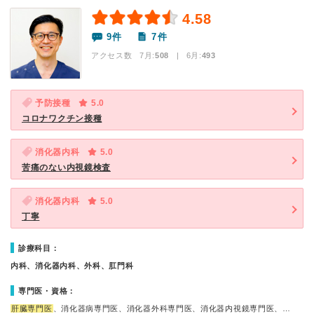
4.58
9件
7件
アクセス数 7月:
508
| 6月:
493
予防接種
5.0
コロナワクチン接種
消化器内科
5.0
苦痛のない内視鏡検査
消化器内科
5.0
丁寧
診療科目：
内科、消化器内科、外科、肛門科
専門医・資格：
肝臓専門医
、消化器病専門医、消化器外科専門医、消化器内視鏡専門医、…