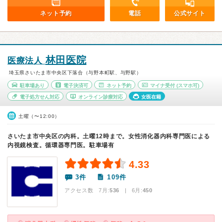
ネット予約
電話
公式サイト
林田医院
医療法人
埼玉県さいたま市中央区下落合（与野本町駅、与野駅）
駐車場あり
電子決済可
ネット予約
マイナ受付
(スマホ可)
電子処方せん対応
オンライン診療対応
女医在籍
土曜（〜12:00）
さいたま市中央区の内科。土曜12時まで。女性消化器内科専門医による
内視鏡検査。循環器専門医。駐車場有
4.33
3件
109件
アクセス数 7月:
536
| 6月:
450