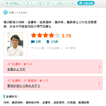
駐車場あり
ネット予約
マイナ受付
(スマホ可)
女医在籍
土曜（〜13:00）
桶川駅前の内科・皮膚科・泌尿器科・脳外科。糖尿病などの生活習慣
病、水虫や円形脱毛症の専門治療も
3.76
2件
15件
アクセス数 7月:
1,102
| 6月:
974
皮膚科
5.0
女医さんです
皮膚科
蕁麻疹
3.0
受付が当たり外れ大アリ
診療科目：
内科、糖尿病科、脳神経外科、皮膚科、泌尿器科、内視鏡、健康診断