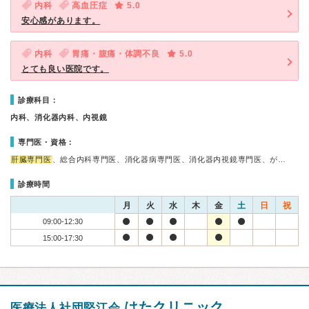
内科
高血圧症
5.0
安心感があります。
内科
胃痛・腹痛・体調不良
5.0
とても良い医院です。
診療科目：
内科、消化器内科、内視鏡
専門医・資格：
肝臓専門医
、総合内科専門医、消化器病専門医、消化器内視鏡専門医、が…
診療時間
月
火
水
木
金
土
日
祝
09:00-12:30
15:00-17:30
はたクリニック
医療法人社団堅江会