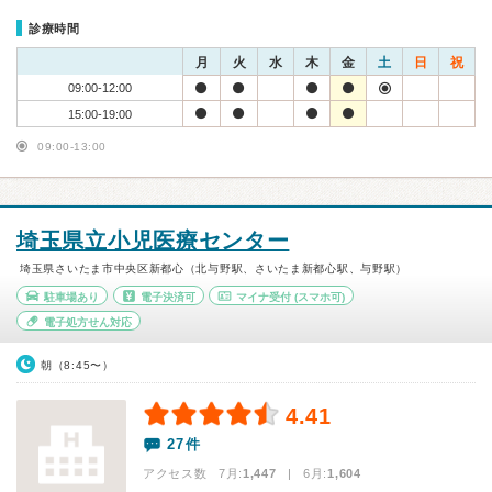
診療時間
月
火
水
木
金
土
日
祝
09:00-12:00
15:00-19:00
09:00-13:00
埼玉県立小児医療センター
埼玉県さいたま市中央区新都心（北与野駅、さいたま新都心駅、与野駅）
駐車場あり
電子決済可
マイナ受付
(スマホ可)
電子処方せん対応
朝（8:45〜）
4.41
27件
アクセス数 7月:
1,447
| 6月:
1,604