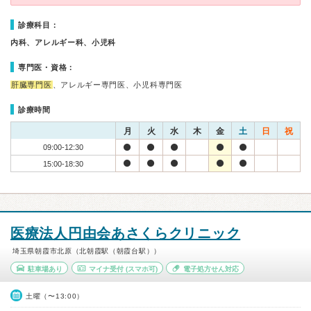
診療科目：
内科、アレルギー科、小児科
専門医・資格：
肝臓専門医
、アレルギー専門医、小児科専門医
診療時間
月
火
水
木
金
土
日
祝
09:00-12:30
15:00-18:30
医療法人円由会あさくらクリニック
埼玉県朝霞市北原（北朝霞駅（朝霞台駅））
駐車場あり
マイナ受付
(スマホ可)
電子処方せん対応
土曜（〜13:00）