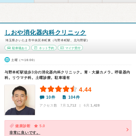
しおや消化器内科クリニック
埼玉県さいたま市中央区本町東（与野本町駅、北与野駅）
駐車場あり
ネット予約
マイナ受付
土曜（〜16:00）
与野本町駅徒歩3分の消化器内科クリニック。胃・大腸カメラ。呼吸器内
科。リウマチ科。土曜診療。駐車場有
4.44
10件
104件
アクセス数 7月:
1,712
| 6月:
1,428
健康診断
5.0
非常に良いです。