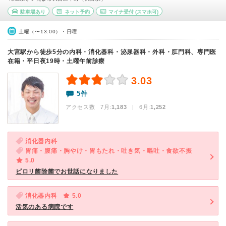
駐車場あり
ネット予約
マイナ受付
(スマホ可)
土曜（〜13:00）・日曜
大宮駅から徒歩5分の内科・消化器科・泌尿器科・外科・肛門科、専門医
在籍・平日夜19時・土曜午前診療
3.03
5件
アクセス数 7月:
1,183
| 6月:
1,252
消化器内科
胃痛・腹痛・胸やけ・胃もたれ・吐き気・嘔吐・食欲不振
5.0
ピロリ菌除菌でお世話になりました
消化器内科
5.0
活気のある病院です