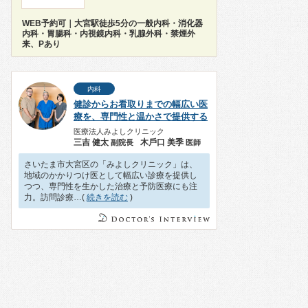
WEB予約可｜大宮駅徒歩5分の一般内科・消化器
内科・胃腸科・内視鏡内科・乳腺外科・禁煙外
来、Pあり
内科
健診からお看取りまでの幅広い医
療を、専門性と温かさで提供する
医療法人みよしクリニック
三吉 健太
⽊⼾⼝ 美季
副院長
医師
さいたま市大宮区の「みよしクリニック」は、
地域のかかりつけ医として幅広い診療を提供し
つつ、専門性を生かした治療と予防医療にも注
力。訪問診療…(
続きを読む
)