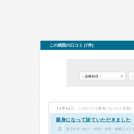
この病院の口コミ (7件)
1人中1人
が、この口コミが参考になったと投票し
親身になって診ていただきました
笑子874（本人・40代・女性・掲載口コミ