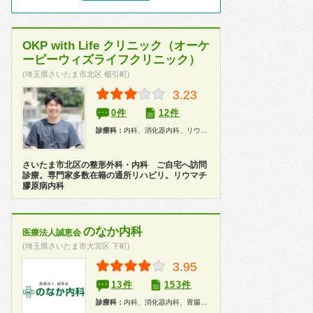
OKP with Life クリニック（オーケ
ーピーウィズライフクリニック）
(埼玉県さいたま市北区 櫛引町)
3.23
0件
12件
診療科：
内科、消化器内科、リウマチ科、整形外科、リハビリテーション科、在宅医療
さいたま市北区の整形外科・内科 ご自宅へ訪問
診療。専門家多数在籍の通所リハビリ。リウマチ
膠原病内科
のなか内科
医療法人誠恵会
(埼玉県さいたま市大宮区 下町)
3.95
13件
153件
診療科：
内科、消化器内科、胃腸科、乳腺科、内視鏡、健康診断、人間ドック