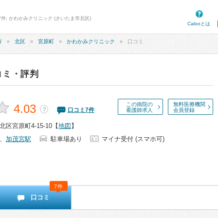
7件: かわかみクリニック (さいたま市北区)
Calooとは
市
北区
宮原町
かわかみクリニック
口コミ
コミ・評判
この病院の
無料医療機関
4.03
？
口コミ
7
件
看護師求人
会員登録
区宮原町4-15-10
【
地図
】
、
加茂宮駅
駐車場あり
マイナ受付 (スマホ可)
7件
口コミ