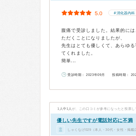
5.0
消化器内科
腹痛で受診しました。結果的には
ただくことになりましたが、
先生はとても優しくて、あらゆる
てくれました。
簡単...
受診時期： 2023年09月
投稿時期： 20
1人中1人
が、この口コミが参考になったと投票し
優しい先生ですが電話対応に不満
しゃくなげ029（本人・30代・女性・掲載