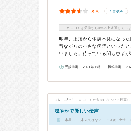
3.5
胃腸科
この口コミは受診から5年以上経過してい
昨年、腹痛から体調不良になった
昔ながらの小さな病院といったと
いました。待っている間も患者が増
受診時期： 2021年08月
投稿時期： 20
1人中1人
が、この口コミが参考になったと投票し
穏やかで優しい伝声
木星339（本人ではない・1〜3歳・女性・