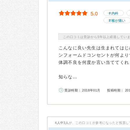
5.0
内科
喉が痛い
この口コミは受診から5年以上経過してい
こんなに良い先生は生まれてはじ
ンフォームドコンセントが何より
体調不良を何度か言い当ててくれ
知らな...
受診時期： 2018年01月
投稿時期： 20
4人中3人
が、この口コミが参考になったと投票し