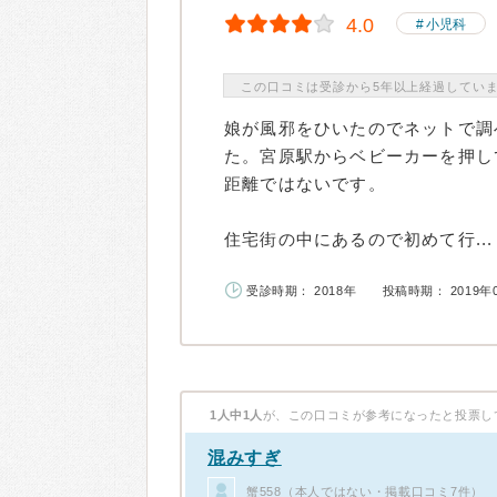
4.0
小児科
この口コミは受診から5年以上経過してい
娘が風邪をひいたのでネットで調
た。宮原駅からベビーカーを押し
距離ではないです。
住宅街の中にあるので初めて行...
受診時期： 2018年
投稿時期： 2019年
1人中1人
が、この口コミが参考になったと投票し
混みすぎ
蟹558（本人ではない・掲載口コミ7件）