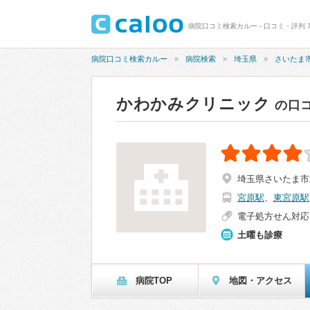
病院口コミ検索カルー - 口コミ・評判 
病院口コミ検索カルー
病院検索
埼玉県
さいたま
かわかみクリニック
の口
埼玉県さいたま市北
宮原駅
、
東宮原駅
電子処方せん対応
土曜も診療
病院TOP
地図・アクセス