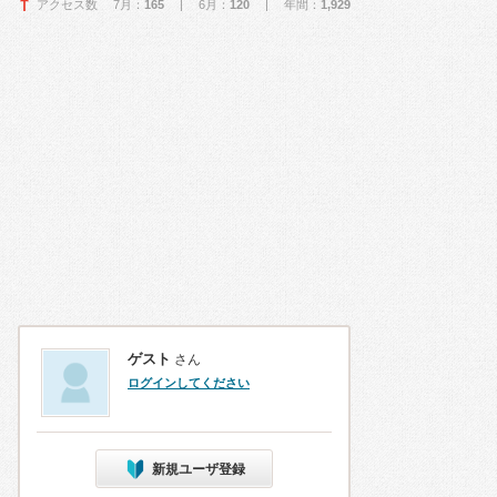
アクセス数 7月：
165
| 6月：
120
| 年間：
1,929
ゲスト
さん
ログインしてください
新規ユーザ登録