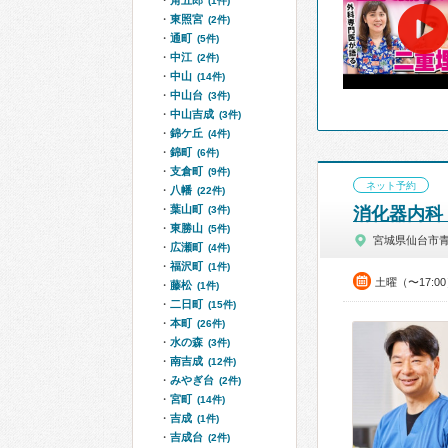
角五郎
(1件)
東照宮
(2件)
通町
(5件)
中江
(2件)
中山
(14件)
中山台
(3件)
中山吉成
(3件)
錦ケ丘
(4件)
錦町
(6件)
支倉町
(9件)
ネット予約
八幡
(22件)
葉山町
(3件)
消化器内科
東勝山
(5件)
宮城県仙台市
広瀬町
(4件)
福沢町
(1件)
土曜（〜17:0
藤松
(1件)
二日町
(15件)
本町
(26件)
水の森
(3件)
南吉成
(12件)
みやぎ台
(2件)
宮町
(14件)
吉成
(1件)
吉成台
(2件)