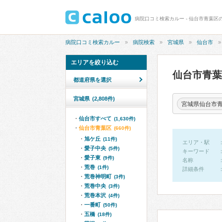
病院口コミ検索カルー - 仙台市青葉区
病院口コミ検索カルー
病院検索
宮城県
仙台市
エリアを絞り込む
仙台市青
都道府県を選択
宮城県
(2,808件)
宮城県仙台市
仙台市すべて
(1,630件)
仙台市青葉区
(660件)
旭ケ丘
(11件)
エリア・駅
愛子中央
(5件)
キーワード
愛子東
(9件)
名称
荒巻
(1件)
詳細条件
荒巻神明町
(3件)
荒巻中央
(3件)
荒巻本沢
(4件)
一番町
(50件)
五橋
(18件)