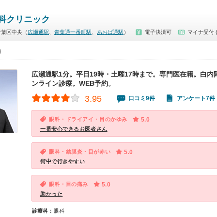
科クリニック
青葉区中央（
広瀬通駅
、
青葉通一番町駅
、
あおば通駅
）
電子決済可
マイナ受付 
0）
広瀬通駅1分。平日19時・土曜17時まで。専門医在籍。白内
ンライン診療。WEB予約。
3.95
口コミ9件
アンケート7件
眼科・ドライアイ・目のかゆみ
5.0
一番安心できるお医者さん
眼科・結膜炎・目が赤い
5.0
街中で行きやすい
眼科・目の痛み
5.0
助かった
診療科：
眼科