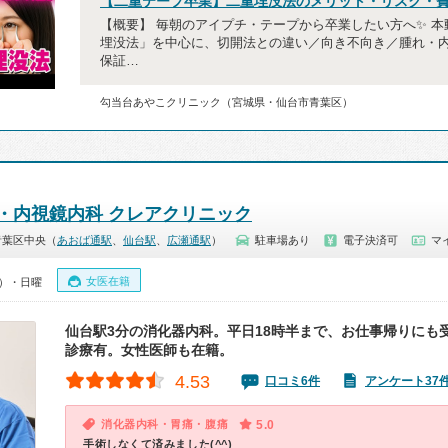
【二重テープ卒業】二重埋没法のメリット・リスク・
【概要】 毎朝のアイプチ・テープから卒業したい方へ✨ 本
埋没法」を中心に、切開法との違い／向き不向き／腫れ・
保証…
勾当台あやこクリニック（宮城県・仙台市青葉区）
・内視鏡内科 クレアクリニック
青葉区中央（
あおば通駅
、
仙台駅
、
広瀬通駅
）
駐車場あり
電子決済可
マ
女医在籍
0）・日曜
仙台駅3分の消化器内科。平日18時半まで、お仕事帰りにも
診療有。女性医師も在籍。
4.53
口コミ6件
アンケート37
消化器内科・胃痛・腹痛
5.0
手術しなくて済みました(^^)