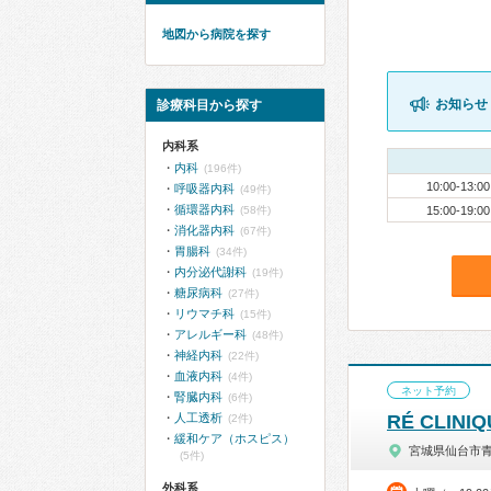
地図から病院を探す
お知らせ
診療科目から探す
内科系
内科
(196件)
10:00-13:00
呼吸器内科
(49件)
循環器内科
(58件)
15:00-19:00
消化器内科
(67件)
胃腸科
(34件)
内分泌代謝科
(19件)
糖尿病科
(27件)
リウマチ科
(15件)
アレルギー科
(48件)
神経内科
(22件)
血液内科
(4件)
ネット予約
腎臓内科
(6件)
人工透析
RÉ CLINI
(2件)
緩和ケア（ホスピス）
宮城県仙台市
(5件)
外科系