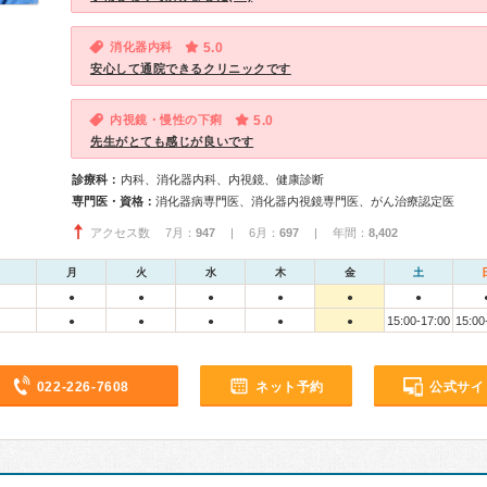
消化器内科
5.0
安心して通院できるクリニックです
内視鏡・慢性の下痢
5.0
先生がとても感じが良いです
診療科：
内科、消化器内科、内視鏡、健康診断
専門医・資格：
消化器病専門医、消化器内視鏡専門医、がん治療認定医
アクセス数 7月：
947
| 6月：
697
| 年間：
8,402
月
火
水
木
金
土
●
●
●
●
●
●
15:00-17:00
15:00
●
●
●
●
●
022-226-7608
ネット予約
公式サイ