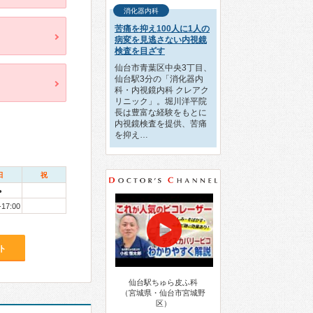
消化器内科
苦痛を抑え100人に1人の
病変を見逃さない内視鏡
検査を目ざす
仙台市青葉区中央3丁目、
仙台駅3分の「消化器内
科・内視鏡内科 クレアク
リニック」。堀川洋平院
長は豊富な経験をもとに
内視鏡検査を提供、苦痛
を抑え…
日
祝
●
-17:00
ト
仙台駅ちゅら皮ふ科
（宮城県・仙台市宮城野
区）