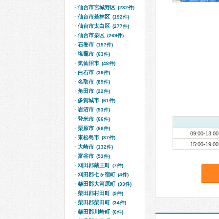
仙台市宮城野区
(232件)
仙台市若林区
(192件)
仙台市太白区
(277件)
仙台市泉区
(269件)
石巻市
(157件)
塩竈市
(63件)
気仙沼市
(48件)
白石市
(39件)
名取市
(89件)
角田市
(22件)
多賀城市
(61件)
岩沼市
(53件)
登米市
(66件)
栗原市
(68件)
09:00-13:00
東松島市
(37件)
15:00-19:00
大崎市
(132件)
富谷市
(53件)
刈田郡蔵王町
(7件)
刈田郡七ヶ宿町
(4件)
柴田郡大河原町
(33件)
柴田郡村田町
(9件)
柴田郡柴田町
(34件)
柴田郡川崎町
(6件)