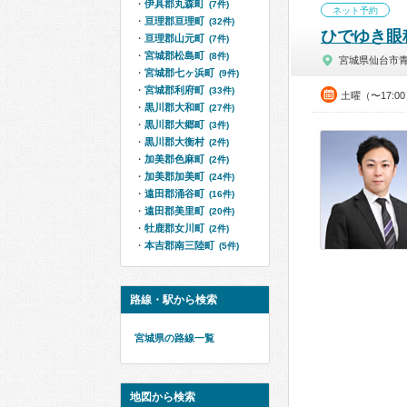
伊具郡丸森町
(7件)
ネット予約
亘理郡亘理町
(32件)
ひでゆき眼
亘理郡山元町
(7件)
宮城郡松島町
(8件)
宮城県仙台市
宮城郡七ヶ浜町
(9件)
宮城郡利府町
(33件)
土曜（〜17:0
黒川郡大和町
(27件)
黒川郡大郷町
(3件)
黒川郡大衡村
(2件)
加美郡色麻町
(2件)
加美郡加美町
(24件)
遠田郡涌谷町
(16件)
遠田郡美里町
(20件)
牡鹿郡女川町
(2件)
本吉郡南三陸町
(5件)
路線・駅から検索
宮城県の路線一覧
地図から検索