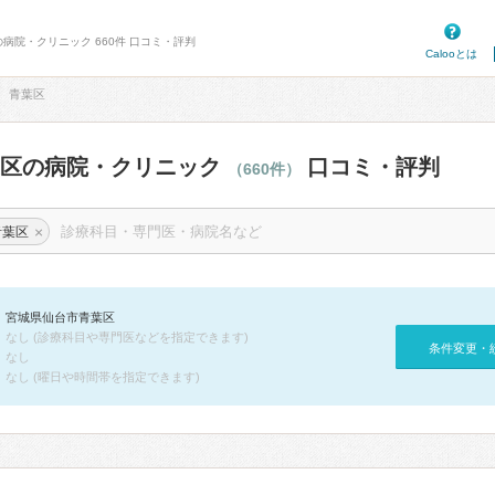
の病院・クリニック 660件 口コミ・評判
Calooとは
青葉区
葉区の病院・クリニック
口コミ・評判
（660件）
×
青葉区
宮城県仙台市青葉区
なし (診療科目や専門医などを指定できます)
条件変更・
なし
なし (曜日や時間帯を指定できます)