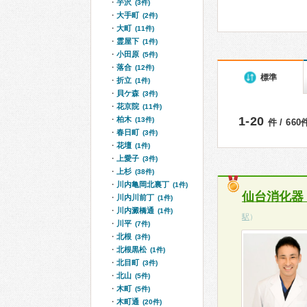
芋沢
(3件)
大手町
(2件)
大町
(11件)
霊屋下
(1件)
小田原
(5件)
落合
(12件)
標準
折立
(1件)
貝ケ森
(3件)
花京院
(11件)
1-20
柏木
(13件)
件 / 66
春日町
(3件)
花壇
(1件)
上愛子
(3件)
上杉
(38件)
川内亀岡北裏丁
(1件)
仙台消化器
川内川前丁
(1件)
川内澱橋通
(1件)
駅
）
川平
(7件)
北根
(3件)
北根黒松
(1件)
北目町
(3件)
北山
(5件)
木町
(5件)
木町通
(20件)