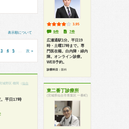
3.95
9件
7件
表示順について
広瀬通駅1分。平日19
時・土曜17時まで。専
3
4
5
…
次 »
門医在籍。白内障・緑内
障。オンライン診療。
WEB予約。
診療科目：
眼科
宮城野区 榴岡（
仙台
東二番丁診療所
(宮城県仙台市青葉区 一番町)
。平日17時
件