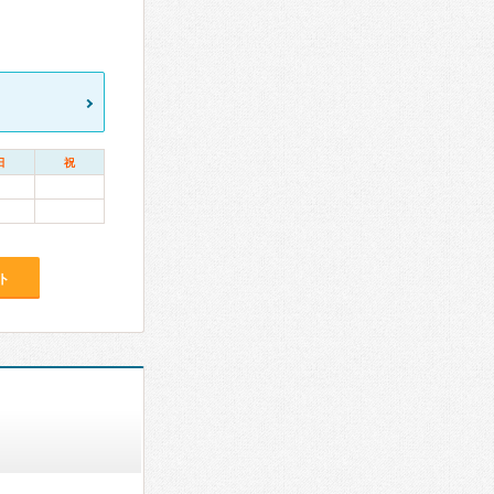
日
祝
ト