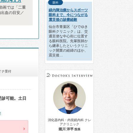
費用の考え方
眼科
動画では「二重
緑内障治療からスポーツ
内出血の目安／
眼科まで、今につながる
震災後の診療経験
仙台市青葉区「ひでゆき
眼科クリニック」は、交
通至便な中心街に位置す
る眼科医院。先輩医師か
ら継承したというクリニ
ック開業の経緯のほか、
震災後…
イナ受付
受診可能。土日
件
消化器内科・内視鏡内科 クレ
アクリニック
堀川 洋平
院長