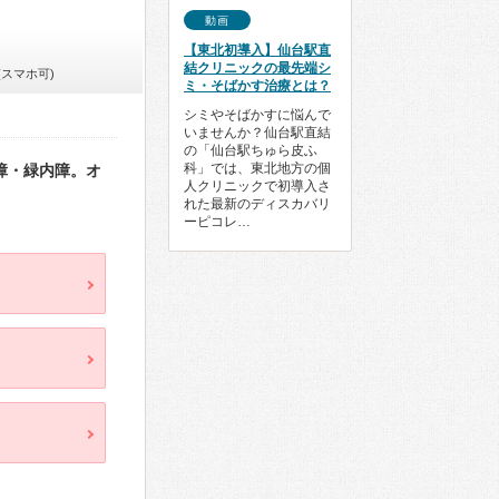
動画
【東北初導入】仙台駅直
結クリニックの最先端シ
(スマホ可)
ミ・そばかす治療とは？
シミやそばかすに悩んで
いませんか？仙台駅直結
の「仙台駅ちゅら皮ふ
科」では、東北地方の個
障・緑内障。オ
人クリニックで初導入さ
れた最新のディスカバリ
ーピコレ…