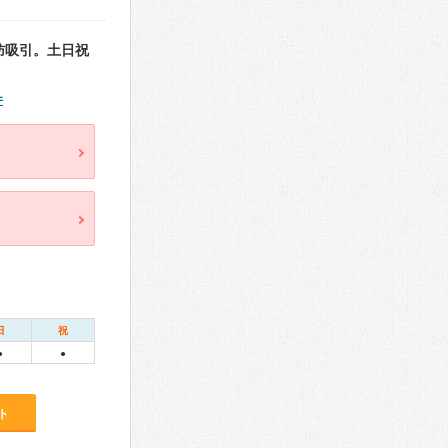
肪吸引。土日祝
件
日
祝
●
●
ト