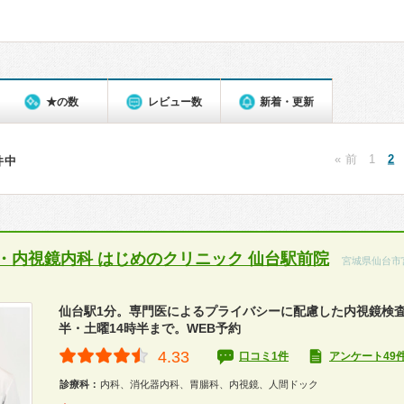
★の数
レビュー数
新着・更新
« 前
1
2
0件中
・内視鏡内科 はじめのクリニック 仙台駅前院
宮城県仙台市
仙台駅1分。専門医によるプライバシーに配慮した内視鏡検査
半・土曜14時半まで。WEB予約
4.33
口コミ1件
アンケート49
診療科：
内科、消化器内科、胃腸科、内視鏡、人間ドック