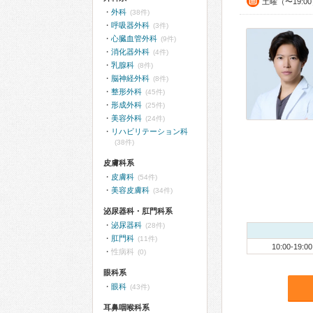
土曜（〜19:
外科
(38件)
呼吸器外科
(3件)
心臓血管外科
(9件)
消化器外科
(4件)
乳腺科
(8件)
脳神経外科
(8件)
整形外科
(45件)
形成外科
(25件)
美容外科
(24件)
リハビリテーション科
(38件)
皮膚科系
皮膚科
(54件)
美容皮膚科
(34件)
泌尿器科・肛門科系
泌尿器科
(28件)
肛門科
(11件)
10:00-19:00
性病科
(0)
眼科系
眼科
(43件)
耳鼻咽喉科系