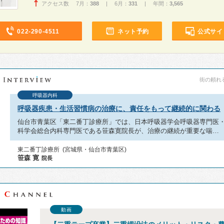
アクセス数 7月：
388
| 6月：
331
| 年間：
3,565
022-290-4511
ネット予約
公式サイ
街の頼れる
呼吸器内科
呼吸器疾患・生活習慣病の治療に、責任をもって継続的に関わる
仙台市青葉区「東二番丁診療所」では、日本呼吸器学会呼吸器専門医
科学会総合内科専門医である笹森寛院長が、治療の継続が重要な喘…
東二番丁診療所 (宮城県・仙台市青葉区)
笹森 寛
院長
動画