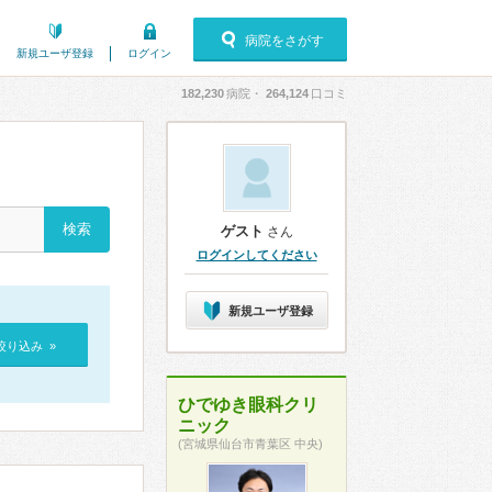
病院をさがす
新規ユーザ登録
ログイン
182,230
病院・
264,124
口コミ
ゲスト
さん
ログインしてください
新規ユーザ登録
絞り込み »
ひでゆき眼科クリ
ニック
(宮城県仙台市青葉区 中央)