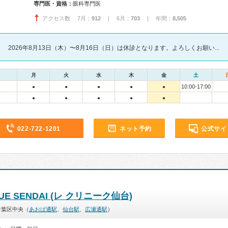
専門医・資格：
眼科専門医
アクセス数 7月：
912
| 6月：
703
| 年間：
8,505
2026年8月13日（木）〜8月16日（日）は休診となります。よろしくお願い...
月
火
水
木
金
土
10:00-17:00
●
●
●
●
●
●
●
●
●
●
022-722-1201
ネット予約
公式サイ
QUE SENDAI (レ クリニーク仙台)
青葉区中央（
あおば通駅
、
仙台駅
、
広瀬通駅
）