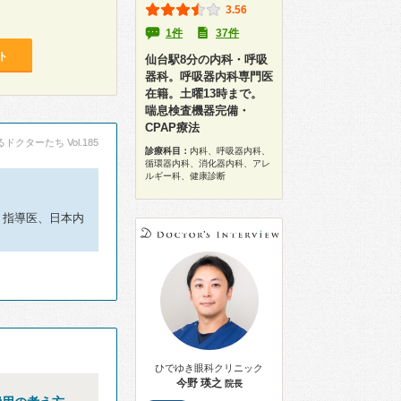
3.56
1件
37件
ト
仙台駅8分の内科・呼吸
器科。呼吸器内科専門医
在籍。土曜13時まで。
喘息検査機器完備・
CPAP療法
ドクターたち Vol.185
診療科目：
内科、呼吸器内科、
循環器内科、消化器内科、アレ
ルギー科、健康診断
・指導医、日本内
ひでゆき眼科クリニック
今野 瑛之
院長