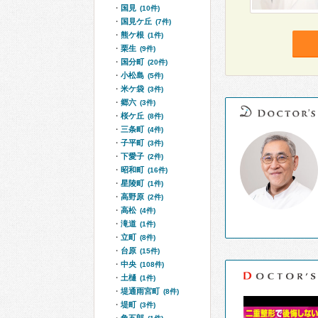
国見
(10件)
国見ケ丘
(7件)
熊ケ根
(1件)
栗生
(9件)
国分町
(20件)
小松島
(5件)
米ケ袋
(3件)
郷六
(3件)
桜ケ丘
(8件)
三条町
(4件)
子平町
(3件)
下愛子
(2件)
昭和町
(16件)
星陵町
(1件)
高野原
(2件)
高松
(4件)
滝道
(1件)
立町
(8件)
台原
(15件)
中央
(108件)
土樋
(1件)
堤通雨宮町
(8件)
堤町
(3件)