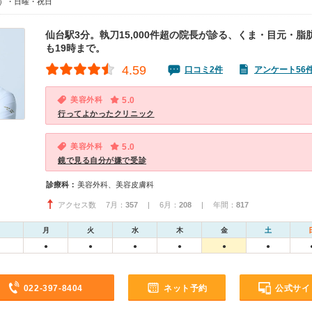
00）・日曜・祝日
仙台駅3分。執刀15,000件超の院長が診る、くま・目元・脂
も19時まで。
4.59
口コミ2件
アンケート56
美容外科
5.0
行ってよかったクリニック
美容外科
5.0
鏡で見る自分が嫌で受診
診療科：
美容外科、美容皮膚科
アクセス数 7月：
357
| 6月：
208
| 年間：
817
月
火
水
木
金
土
●
●
●
●
●
●
022-397-8404
ネット予約
公式サイ