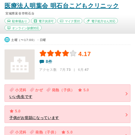
医療法人明葉会 明石台こどもクリニック
宮城県富谷市明石台
駐車場あり
電子決済可
マイナ受付
電子処方せん対応
オンライン診療対応
土曜（〜17:00）・日曜
4.17
8件
アクセス数 7月:
73
| 6月:
47
小児科
かぜ
発熱（子供）
5.0
いい先生です
5.0
子供がお世話になっています
小児科
発熱（子供）
5.0