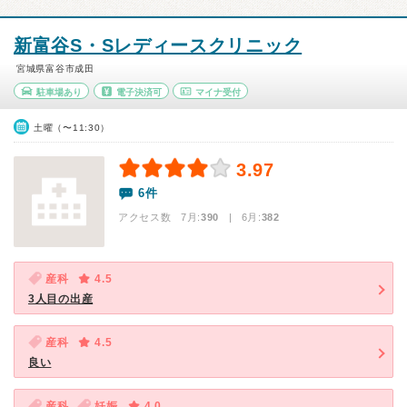
新富谷S・Sレディースクリニック
宮城県富谷市成田
駐車場あり
電子決済可
マイナ受付
土曜（〜11:30）
3.97
6件
アクセス数 7月:
390
| 6月:
382
産科
4.5
3人目の出産
産科
4.5
良い
産科
妊娠
4.0