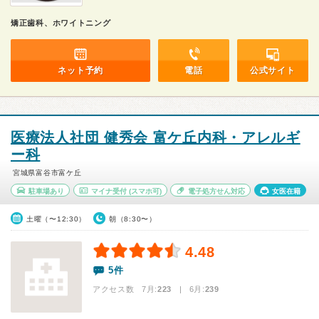
矯正歯科、ホワイトニング
ネット予約
電話
公式サイト
医療法人社団 健秀会 富ケ丘内科・アレルギ
ー科
宮城県富谷市富ケ丘
駐車場あり
マイナ受付
(スマホ可)
電子処方せん対応
女医在籍
土曜（〜12:30）
朝（8:30〜）
4.48
5件
アクセス数 7月:
223
| 6月:
239