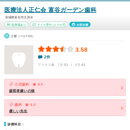
医療法人正仁会 富谷ガーデン歯科
宮城県富谷市大清水
駐車場あり
マイナ受付
(スマホ可)
女医在籍
土曜（〜17:00）
3.58
2件
アクセス数 7月:
51
| 6月:
61
小児歯科
4.5
歯医者嫌いの娘
歯科
4.0
優しい先生
診療科目：