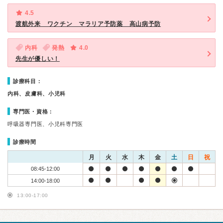
4.5
渡航外来 ワクチン マラリア予防薬 高山病予防
内科
発熱
4.0
先生が優しい！
診療科目：
内科、皮膚科、小児科
専門医・資格：
呼吸器専門医、小児科専門医
診療時間
月
火
水
木
金
土
日
祝
08:45-12:00
14:00-18:00
13:00-17:00