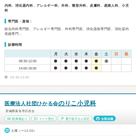
内科、消化器内科、アレルギー科、外科、整形外科、皮膚科、産婦人科、小児
科
専門医・資格：
総合内科専門医、アレルギー専門医、外科専門医、消化器病専門医、消化器内
視鏡専門…
診療時間
月
火
水
木
金
土
日
祝
08:30-12:00
14:00-18:00
08:30-13:00
のりこ小児科
医療法人社団ひかる会
宮城県富谷市日吉台
駐車場あり
マイナ受付
電子処方せん対応
女医在籍
土曜（〜12:00）