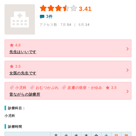
3.41
3件
アクセス数 7月:
54
| 6月:
14
4.0
先生はいいです
3.5
女医の先生です
小児科
おむつかぶれ
皮膚の発疹・かゆみ
3.5
昔ながらの診療所
診療科目：
小児科
診療時間