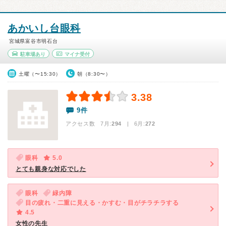
あかいし台眼科
宮城県富谷市明石台
駐車場あり
マイナ受付
土曜（〜15:30）
朝（8:30〜）
3.38
9件
アクセス数 7月:
294
| 6月:
272
眼科
5.0
とても親身な対応でした
眼科
緑内障
目の疲れ・二重に見える・かすむ・目がチラチラする
4.5
女性の先生