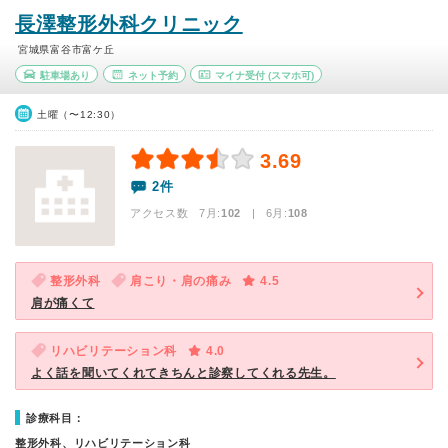
長澤整形外科クリニック
宮城県富谷市富ケ丘
駐車場あり
ネット予約
マイナ受付
(スマホ可)
土曜（〜12:30）
3.69
2件
アクセス数 7月:
102
| 6月:
108
整形外科
肩こり・肩の痛み
4.5
肩が痛くて
リハビリテーション科
4.0
よく話を聞いてくれてきちんと診察してくれる先生。
診療科目：
整形外科、リハビリテーション科