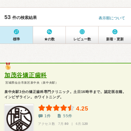
53
件の検索結果
表示順について
標準
★の数
レビュー数
新着・更新
加茂谷矯正歯科
宮城県仙台市泉区泉中央（泉中央駅）
泉中央駅3分の矯正歯科専門クリニック。土日16時半まで。認定医在籍。
インビザライン。ホワイトニング。
4.25
1件
55件
アクセス数 7月:
80
| 6月:
120