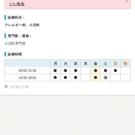
いい先生
診療科目：
アレルギー科、小児科
専門医・資格：
小児科専門医
診療時間
月
火
水
木
金
土
日
祝
09:00-12:30
14:30-18:00
14:30-17:00