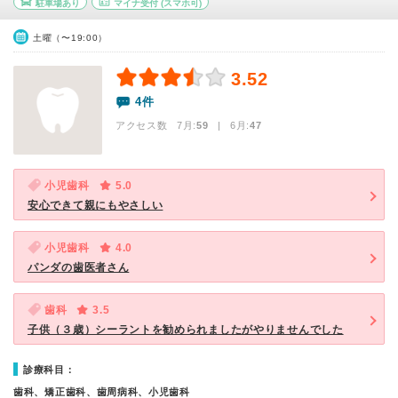
駐車場あり
マイナ受付
(スマホ可)
土曜（〜19:00）
3.52
4件
アクセス数 7月:
59
| 6月:
47
小児歯科
5.0
安心できて親にもやさしい
小児歯科
4.0
パンダの歯医者さん
歯科
3.5
子供（３歳）シーラントを勧められましたがやりませんでした
診療科目：
歯科、矯正歯科、歯周病科、小児歯科