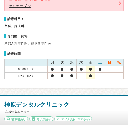
セミオープン
診療科目：
産科、婦人科
専門医・資格：
産婦人科専門医、細胞診専門医
診療時間
月
火
水
木
金
土
日
祝
09:00-11:30
13:30-16:30
榊原デンタルクリニック
宮城県富谷市成田
駐車場あり
電子決済可
マイナ受付
(スマホ可)