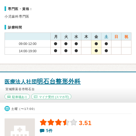
専門医・資格：
小児歯科専門医
診療時間
月
火
水
木
金
土
日
祝
09:00-12:00
14:00-19:00
明石台整形外科
医療法人社団
宮城県富谷市明石台
駐車場あり
マイナ受付
(スマホ可)
土曜（〜17:00）
3.51
5件