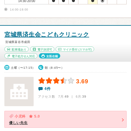
14:30-20:00
14:00-18:00
宮城県済生会こどもクリニック
宮城県富谷市成田
駐車場あり
電子決済可
マイナ受付
(スマホ可)
電子処方せん対応
女医在籍
土曜（〜17:15）
朝（8:45〜）
3.69
4件
アクセス数 7月:
49
| 6月:
39
小児科
5.0
優しい先生