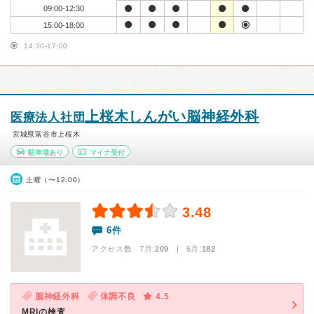
09:00-12:30
15:00-18:00
14:30-17:00
上桜木しんがい脳神経外科
医療法人社団
宮城県富谷市上桜木
駐車場あり
マイナ受付
土曜（〜12:00）
3.48
6件
アクセス数 7月:
209
| 6月:
182
脳神経外科
体調不良
4.5
MRIの検査