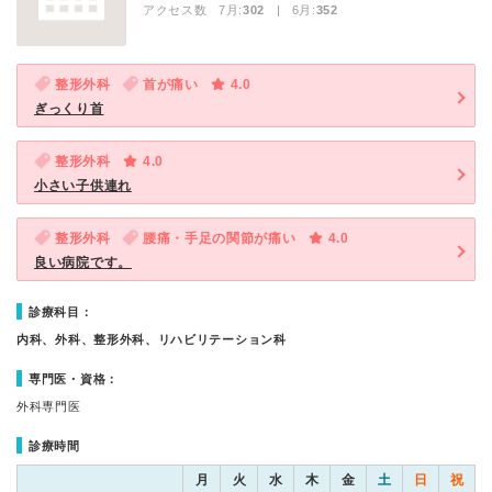
アクセス数 7月:
302
| 6月:
352
整形外科
首が痛い
4.0
ぎっくり首
整形外科
4.0
小さい子供連れ
整形外科
腰痛・手足の関節が痛い
4.0
良い病院です。
診療科目：
内科、外科、整形外科、リハビリテーション科
専門医・資格：
外科専門医
診療時間
月
火
水
木
金
土
日
祝