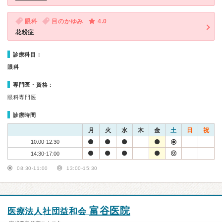
眼科
目のかゆみ
4.0
花粉症
診療科目：
眼科
専門医・資格：
眼科専門医
診療時間
月
火
水
木
金
土
日
祝
10:00-12:30
14:30-17:00
08:30-11:00
13:00-15:30
富谷医院
医療法人社団益和会