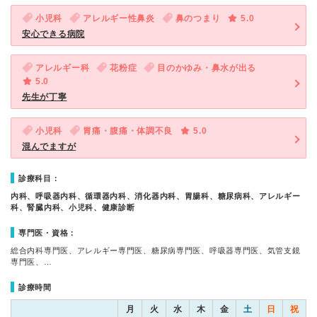
小児科
アレルギー性鼻炎
鼻のつまり
5.0
安心できる病院
アレルギー科
花粉症
目のかゆみ・鼻水が出る
5.0
先生が丁寧
小児科
胃痛・腹痛・体調不良
5.0
混んでますが
診療科目：
内科、呼吸器内科、循環器内科、消化器内科、胃腸科、糖尿病科、アレルギー
科、腎臓内科、小児科、健康診断
専門医・資格：
総合内科専門医、アレルギー専門医、糖尿病専門医、呼吸器専門医、気管支鏡
専門医、…
診療時間
月
火
水
木
金
土
日
祝