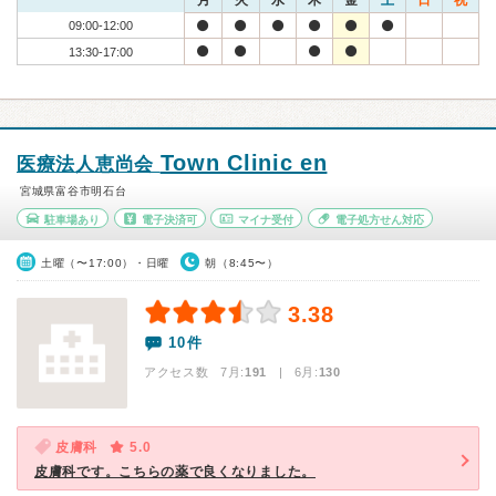
月
火
水
木
金
土
日
祝
09:00-12:00
13:30-17:00
Town Clinic en
医療法人恵尚会
宮城県富谷市明石台
駐車場あり
電子決済可
マイナ受付
電子処方せん対応
土曜（〜17:00）・日曜
朝（8:45〜）
3.38
10件
アクセス数 7月:
191
| 6月:
130
皮膚科
5.0
皮膚科です。こちらの薬で良くなりました。