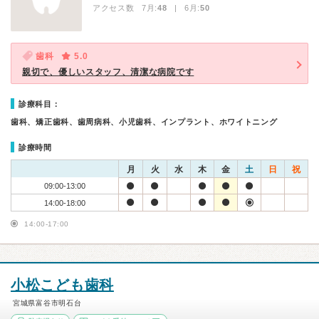
アクセス数 7月:
48
| 6月:
50
歯科
5.0
親切で、優しいスタッフ、清潔な病院です
診療科目：
歯科、矯正歯科、歯周病科、小児歯科、インプラント、ホワイトニング
診療時間
月
火
水
木
金
土
日
祝
09:00-13:00
14:00-18:00
14:00-17:00
小松こども歯科
宮城県富谷市明石台