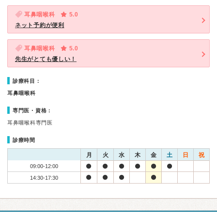
耳鼻咽喉科
5.0
ネット予約が便利
耳鼻咽喉科
5.0
先生がとても優しい！
診療科目：
耳鼻咽喉科
専門医・資格：
耳鼻咽喉科専門医
診療時間
月
火
水
木
金
土
日
祝
09:00-12:00
14:30-17:30