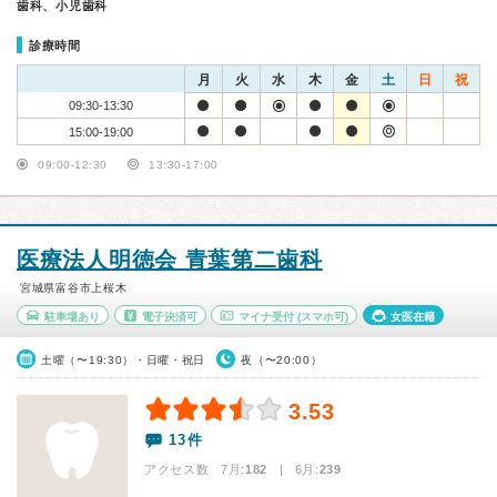
歯科、小児歯科
診療時間
月
火
水
木
金
土
日
祝
09:30-13:30
15:00-19:00
09:00-12:30
13:30-17:00
医療法人明徳会 青葉第二歯科
宮城県富谷市上桜木
駐車場あり
電子決済可
マイナ受付
(スマホ可)
女医在籍
土曜（〜19:30）・日曜・祝日
夜（〜20:00）
3.53
13件
アクセス数 7月:
182
| 6月:
239