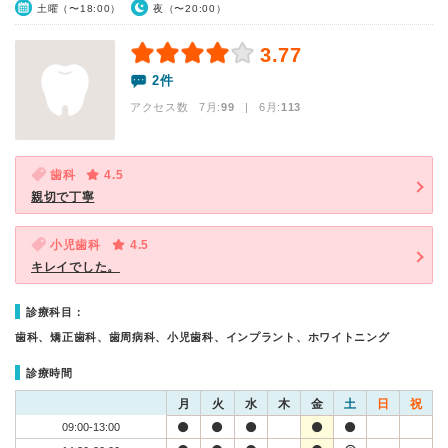
土曜（〜18:00）
夜（〜20:00）
3.77
2件
アクセス数 7月:
99
| 6月:
113
歯科
4.5
親切で丁寧
小児歯科
4.5
キレイでした。
診療科目：
歯科、矯正歯科、歯周病科、小児歯科、インプラント、ホワイトニング
診療時間
月
火
水
木
金
土
日
祝
09:00-13:00