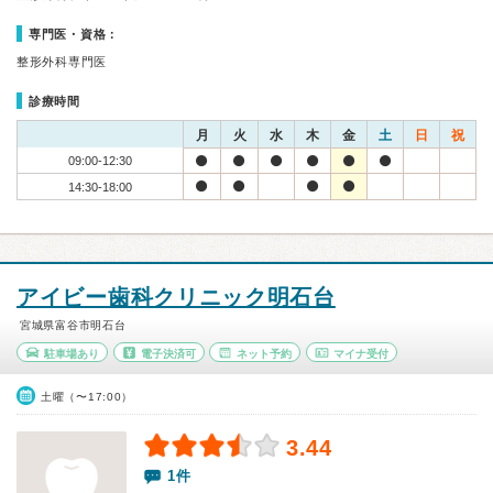
専門医・資格：
整形外科専門医
診療時間
月
火
水
木
金
土
日
祝
09:00-12:30
14:30-18:00
アイビー歯科クリニック明石台
宮城県富谷市明石台
駐車場あり
電子決済可
ネット予約
マイナ受付
土曜（〜17:00）
3.44
1件