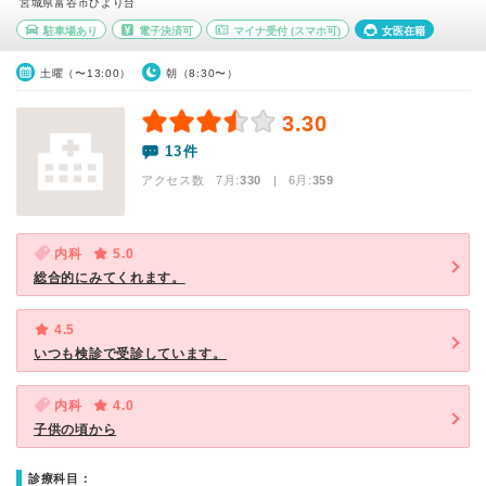
宮城県富谷市ひより台
駐車場あり
電子決済可
マイナ受付
(スマホ可)
女医在籍
土曜（〜13:00）
朝（8:30〜）
3.30
13件
アクセス数 7月:
330
| 6月:
359
内科
5.0
総合的にみてくれます。
4.5
いつも検診で受診しています。
内科
4.0
子供の頃から
診療科目：