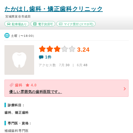
たかはし歯科・矯正歯科クリニック
宮城県富谷市成田
駐車場あり
電子決済可
マイナ受付
(スマホ可)
土曜（〜18:00）
3.24
1件
アクセス数 7月:
30
| 6月:
48
歯科
4.0
優しい雰囲気の歯科医院です。
診療科目：
歯科、矯正歯科
専門医・資格：
補綴歯科専門医