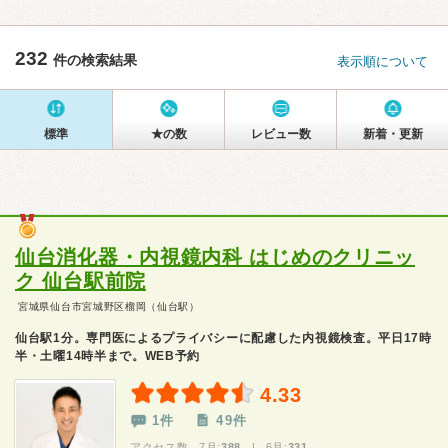
232
件の検索結果
表示順について
標準
★の数
レビュー数
新着・更新
仙台消化器・内視鏡内科 はじめのクリニッ
ク 仙台駅前院
宮城県仙台市宮城野区榴岡（仙台駅）
仙台駅1分。専門医によるプライバシーに配慮した内視鏡検査。平日17時
半・土曜14時半まで。WEB予約
4.33
1件
49件
アクセス数 7月:
388
| 6月:
331