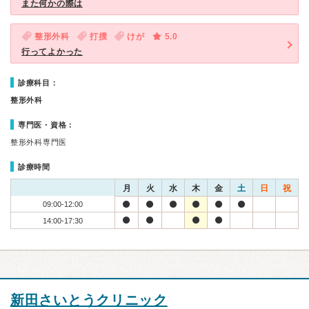
また何かの際は
整形外科
打撲
けが
5.0
行ってよかった
診療科目：
整形外科
専門医・資格：
整形外科専門医
診療時間
月
火
水
木
金
土
日
祝
09:00-12:00
14:00-17:30
新田さいとうクリニック