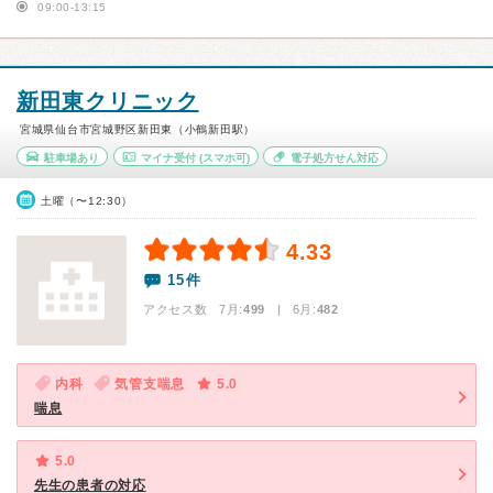
09:00-13:15
新田東クリニック
宮城県仙台市宮城野区新田東（小鶴新田駅）
駐車場あり
マイナ受付
(スマホ可)
電子処方せん対応
土曜（〜12:30）
4.33
15件
アクセス数 7月:
499
| 6月:
482
内科
気管支喘息
5.0
喘息
5.0
先生の患者の対応