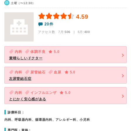
土曜（〜12:30）
4.59
20件
アクセス数 7月:
506
| 6月:
400
内科
体調不良
5.0
素晴らしいドクター
内科
尿管結石
血尿
5.0
左尿管結石症
内科
インフルエンザ
5.0
とにかく安心感がある
診療科目：
内科、呼吸器内科、循環器内科、アレルギー科、小児科
専門医・資格：