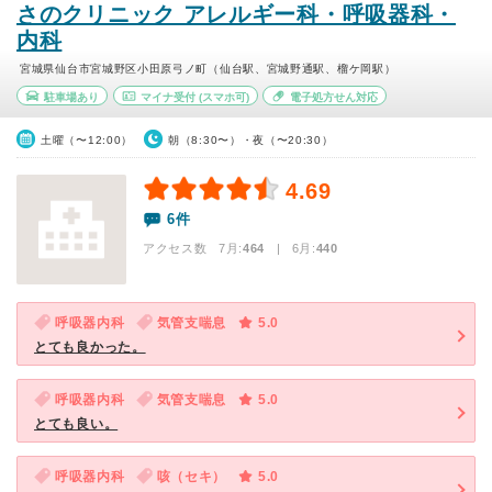
さのクリニック アレルギー科・呼吸器科・
内科
宮城県仙台市宮城野区小田原弓ノ町（仙台駅、宮城野通駅、榴ケ岡駅）
駐車場あり
マイナ受付
(スマホ可)
電子処方せん対応
土曜（〜12:00）
朝（8:30〜）・夜（〜20:30）
4.69
6件
アクセス数 7月:
464
| 6月:
440
呼吸器内科
気管支喘息
5.0
とても良かった。
呼吸器内科
気管支喘息
5.0
とても良い。
呼吸器内科
咳（セキ）
5.0