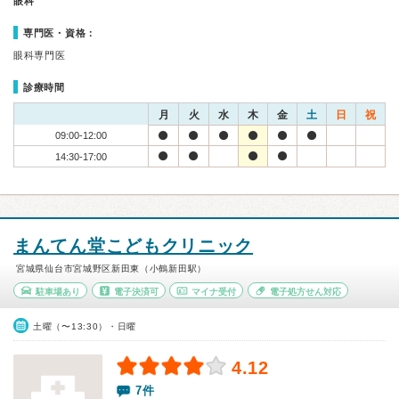
眼科
専門医・資格：
眼科専門医
診療時間
月
火
水
木
金
土
日
祝
09:00-12:00
14:30-17:00
まんてん堂こどもクリニック
宮城県仙台市宮城野区新田東（小鶴新田駅）
駐車場あり
電子決済可
マイナ受付
電子処方せん対応
土曜（〜13:30）・日曜
4.12
7件