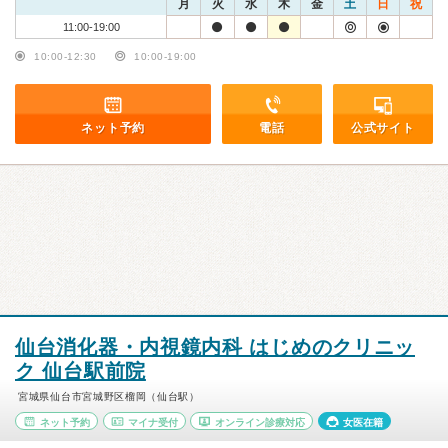
月
火
水
木
金
土
日
祝
11:00-19:00
10:00-12:30
10:00-19:00
ネット予約
電話
公式サイト
仙台消化器・内視鏡内科 はじめのクリニッ
ク 仙台駅前院
宮城県仙台市宮城野区榴岡（仙台駅）
ネット予約
マイナ受付
オンライン診療対応
女医在籍