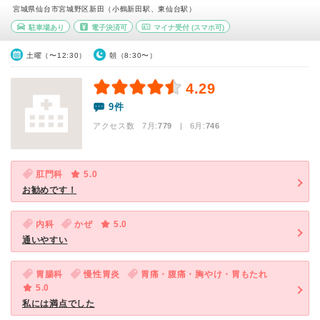
宮城県仙台市宮城野区新田（小鶴新田駅、東仙台駅）
駐車場あり
電子決済可
マイナ受付
(スマホ可)
土曜（〜12:30）
朝（8:30〜）
4.29
9件
アクセス数 7月:
779
| 6月:
746
肛門科
5.0
お勧めです！
内科
かぜ
5.0
通いやすい
胃腸科
慢性胃炎
胃痛・腹痛・胸やけ・胃もたれ
5.0
私には満点でした