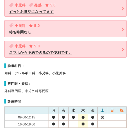
小児科
発熱
5.0
ずっとお世話になってます
小児科
5.0
待ち時間なし
小児科
5.0
スマホから予約できるので便利です。
診療科目：
内科、アレルギー科、小児科、小児外科
専門医・資格：
外科専門医、小児外科専門医
診療時間
月
火
水
木
金
土
日
祝
09:00-12:15
16:00-18:00