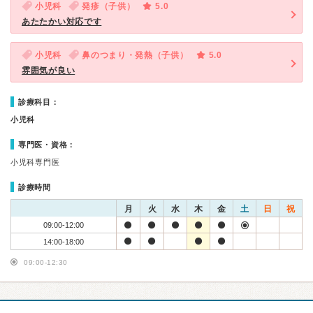
小児科
発疹（子供）
5.0
あたたかい対応です
小児科
鼻のつまり・発熱（子供）
5.0
雰囲気が良い
診療科目：
小児科
専門医・資格：
小児科専門医
診療時間
月
火
水
木
金
土
日
祝
09:00-12:00
14:00-18:00
09:00-12:30