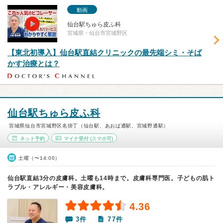
動画
仙台駅ちゅら皮ふ科
宮城県・仙台市宮城野区
【東北初導入】仙台駅直結クリニックの最先端シミ・そば
かす治療とは？
仙台駅ちゅら皮ふ科
宮城県仙台市宮城野区名掛丁（仙台駅、あおば通駅、宮城野通駅）
ネット予約
マイナ受付
(スマホ可)
土曜（〜14:00）
仙台駅直結3分の皮膚科。土曜も14時まで。皮膚科専門医。子どもの肌ト
ラブル・アレルギー・美容皮膚科。
4.36
3件
77件