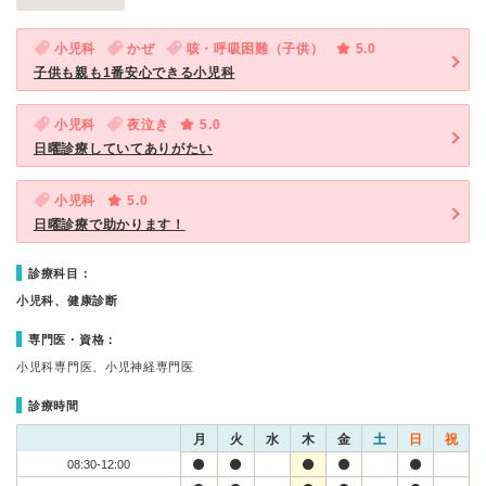
小児科
かぜ
咳・呼吸困難（子供）
5.0
子供も親も1番安心できる小児科
小児科
夜泣き
5.0
日曜診療していてありがたい
小児科
5.0
日曜診療で助かります！
診療科目：
小児科、健康診断
専門医・資格：
小児科専門医、小児神経専門医
診療時間
月
火
水
木
金
土
日
祝
08:30-12:00