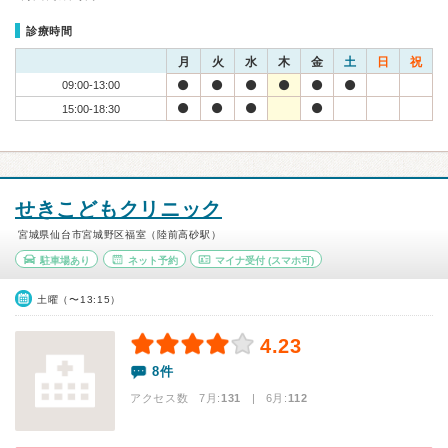
診療時間
月
火
水
木
金
土
日
祝
09:00-13:00
15:00-18:30
せきこどもクリニック
宮城県仙台市宮城野区福室（陸前高砂駅）
駐車場あり
ネット予約
マイナ受付
(スマホ可)
土曜（〜13:15）
4.23
8件
アクセス数 7月:
131
| 6月:
112