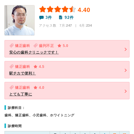
4.40
3件
92件
アクセス数 7月:
247
| 6月:
234
矯正歯科
歯列不正
5.0
安心の歯科クリニックです！
矯正歯科
4.5
駅チカで便利！
矯正歯科
4.0
とても丁寧に
診療科目：
歯科、矯正歯科、小児歯科、ホワイトニング
診療時間