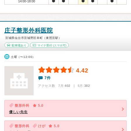
14:00-18:00
庄子整形外科医院
宮城県仙台市宮城野区幸町（東照宮駅）
駐車場あり
マイナ受付
(スマホ可)
土曜（〜12:00）
4.42
7件
アクセス数 7月:
402
| 6月:
382
整形外科
5.0
優しい先生
整形外科
けが
5.0