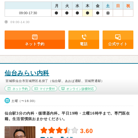
月
火
水
木
金
土
日
祝
09:00-17:30
09:00-14:30
ネット予約
電話
公式サイト
仙台みらい内科
宮城県仙台市宮城野区名掛丁（仙台駅、あおば通駅、宮城野通駅）
ネット予約
マイナ受付
オンライン診療対応
土曜（〜16:30）
仙台駅3分の内科・循環器内科。平日19時・土曜16時半まで。専門医在
籍。生活習慣病おまかせください。
3.60