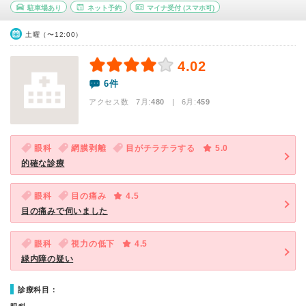
駐車場あり
ネット予約
マイナ受付
(スマホ可)
土曜（〜12:00）
4.02
6件
アクセス数 7月:
480
| 6月:
459
眼科
網膜剥離
目がチラチラする
5.0
的確な診療
眼科
目の痛み
4.5
目の痛みで伺いました
眼科
視力の低下
4.5
緑内障の疑い
診療科目：