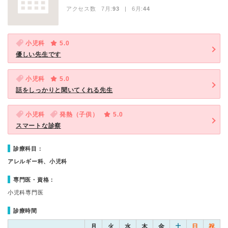
アクセス数 7月:
93
| 6月:
44
小児科
5.0
優しい先生です
小児科
5.0
話をしっかりと聞いてくれる先生
小児科
発熱（子供）
5.0
スマートな診察
診療科目：
アレルギー科、小児科
専門医・資格：
小児科専門医
診療時間
月
火
水
木
金
土
日
祝