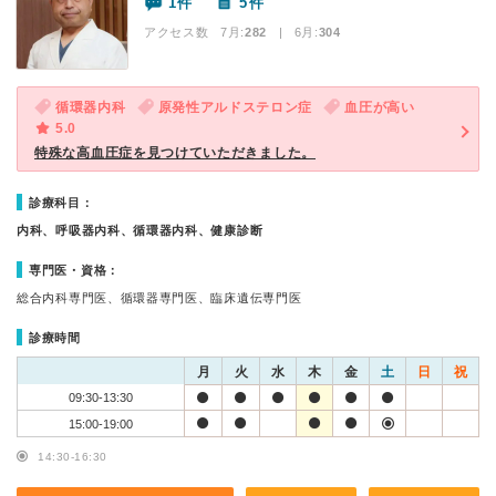
1件
5件
アクセス数 7月:
282
| 6月:
304
循環器内科
原発性アルドステロン症
血圧が高い
5.0
特殊な高血圧症を見つけていただきました。
診療科目：
内科、呼吸器内科、循環器内科、健康診断
専門医・資格：
総合内科専門医、循環器専門医、臨床遺伝専門医
診療時間
月
火
水
木
金
土
日
祝
09:30-13:30
15:00-19:00
14:30-16:30