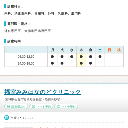
診療科目：
内科、消化器内科、胃腸科、外科、乳腺科、肛門科
専門医・資格：
外科専門医、大腸肛門病専門医
診療時間
月
火
水
木
金
土
日
祝
08:30-12:30
14:30-18:30
福室みみはなのどクリニック
宮城県仙台市宮城野区福室（陸前高砂駅）
駐車場あり
ネット予約
マイナ受付
土曜（〜13:00）