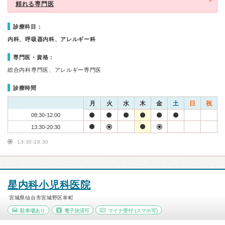
頼れる専門医
診療科目：
内科、呼吸器内科、アレルギー科
専門医・資格：
総合内科専門医、アレルギー専門医
診療時間
月
火
水
木
金
土
日
祝
08:30-12:00
13:30-20:30
13:30-18:30
星内科小児科医院
宮城県仙台市宮城野区幸町
駐車場あり
電子決済可
マイナ受付
(スマホ可)