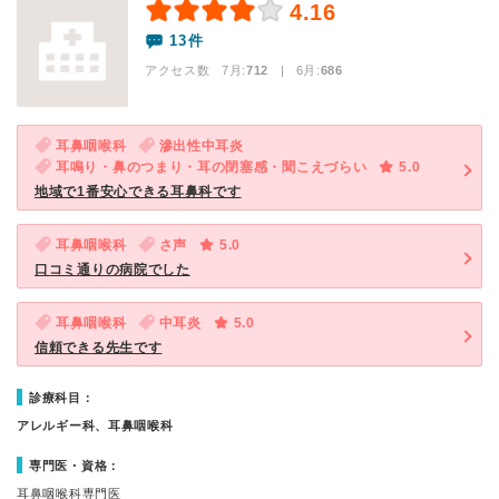
4.16
13件
アクセス数 7月:
712
| 6月:
686
耳鼻咽喉科
滲出性中耳炎
耳鳴り・鼻のつまり・耳の閉塞感・聞こえづらい
5.0
地域で1番安心できる耳鼻科です
耳鼻咽喉科
さ声
5.0
口コミ通りの病院でした
耳鼻咽喉科
中耳炎
5.0
信頼できる先生です
診療科目：
アレルギー科、耳鼻咽喉科
専門医・資格：
耳鼻咽喉科専門医