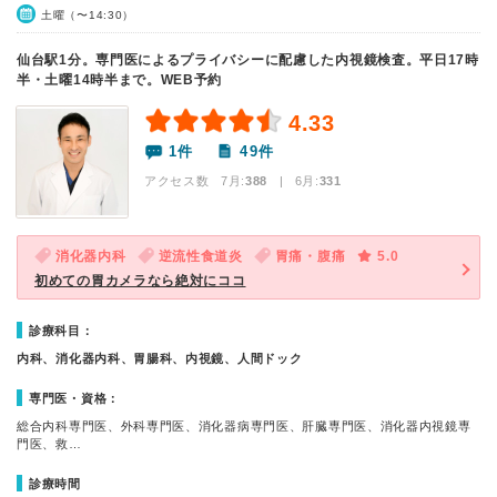
土曜（〜14:30）
仙台駅1分。専門医によるプライバシーに配慮した内視鏡検査。平日17時
半・土曜14時半まで。WEB予約
4.33
1件
49件
アクセス数 7月:
388
| 6月:
331
消化器内科
逆流性食道炎
胃痛・腹痛
5.0
初めての胃カメラなら絶対にココ
診療科目：
内科、消化器内科、胃腸科、内視鏡、人間ドック
専門医・資格：
総合内科専門医、外科専門医、消化器病専門医、肝臓専門医、消化器内視鏡専
門医、救…
診療時間