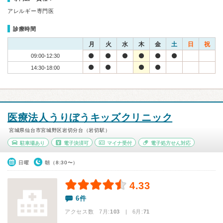
アレルギー専門医
診療時間
月
火
水
木
金
土
日
祝
09:00-12:30
14:30-18:00
医療法人うりぼうキッズクリニック
宮城県仙台市宮城野区岩切分台（岩切駅）
駐車場あり
電子決済可
マイナ受付
電子処方せん対応
日曜
朝（8:30〜）
4.33
6件
アクセス数 7月:
103
| 6月:
71