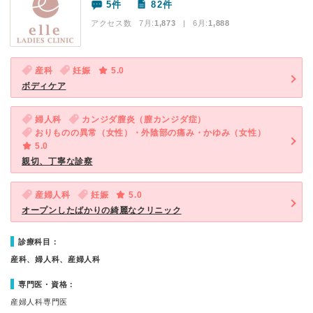
5件
82件
アクセス数 7月:
1,873
| 6月:
1,888
産科
妊娠
5.0
ボディケア
婦人科
カンジダ膣炎（膣カンジダ症）
おりものの異常（女性）・外陰部の痛み・かゆみ（女性）
5.0
親切、丁寧な診察
産婦人科
妊娠
5.0
オープンしたばかりの綺麗なクリニック
診療科目：
産科、婦人科、産婦人科
専門医・資格：
産婦人科専門医