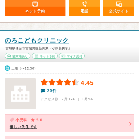
ネット予約
電話
公式サイト
のろこどもクリニック
宮城県仙台市宮城野区新田東（小鶴新田駅）
駐車場あり
ネット予約
マイナ受付
土曜（〜12:30）
4.45
20件
アクセス数 7月:
174
| 6月:
66
小児科
5.0
優しい先生です