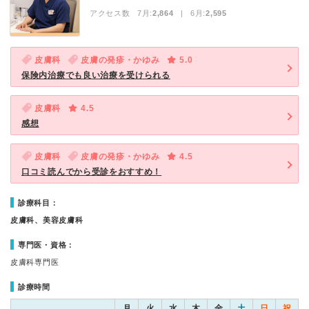
アクセス数 7月:
2,864
| 6月:
2,595
皮膚科
皮膚の発疹・かゆみ
5.0
保険内治療でも良い治療を受けられる
皮膚科
4.5
感想
皮膚科
皮膚の発疹・かゆみ
4.5
口コミ読んでから受診をおすすめ！
診療科目：
皮膚科、美容皮膚科
専門医・資格：
皮膚科専門医
診療時間
月
火
水
木
金
土
日
祝