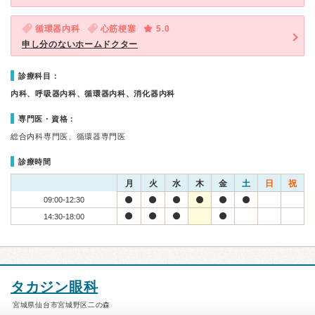
循環器内科
心筋梗塞
5.0
申し分のないホームドクター
診療科目：
内科、呼吸器内科、循環器内科、消化器内科
専門医・資格：
総合内科専門医、循環器専門医
診療時間
月
火
水
木
金
土
日
祝
09:00-12:30
14:30-18:00
タカジン眼科
宮城県仙台市宮城野区二の森