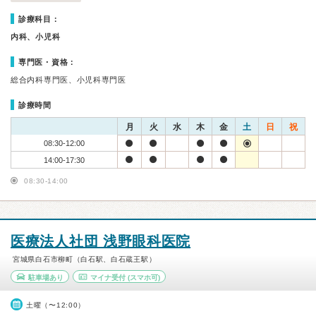
診療科目：
内科、小児科
専門医・資格：
総合内科専門医、小児科専門医
診療時間
月
火
水
木
金
土
日
祝
08:30-12:00
14:00-17:30
08:30-14:00
医療法人社団 浅野眼科医院
宮城県白石市柳町（白石駅、白石蔵王駅）
駐車場あり
マイナ受付
(スマホ可)
土曜（〜12:00）