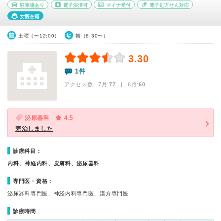
駐車場あり
電子決済可
マイナ受付
電子処方せん対応
女医在籍
土曜（〜12:00）
朝（8:30〜）
3.30
1件
アクセス数 7月:
77
| 6月:
60
泌尿器科
4.5
完治しました
診療科目：
内科、神経内科、皮膚科、泌尿器科
専門医・資格：
泌尿器科専門医、神経内科専門医、漢方専門医
診療時間