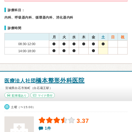
診療科目：
内科、呼吸器内科、循環器内科、消化器内科
診療時間
月
火
水
木
金
土
日
祝
08:30-12:00
14:00-18:00
橋本整形外科医院
医療法人社団
宮城県白石市旭町（白石蔵王駅）
駐車場あり
マイナ受付
土曜（〜15:00）
3.37
1件