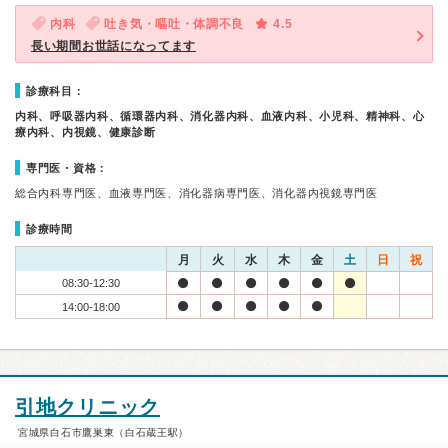
内科
吐き気・嘔吐・体調不良
4.5
長い期間お世話になってます
診療科目：
内科、呼吸器内科、循環器内科、消化器内科、血液内科、小児科、精神科、心
療内科、内視鏡、健康診断
専門医・資格：
総合内科専門医、血液専門医、消化器病専門医、消化器内視鏡専門医
診療時間
月
火
水
木
金
土
日
祝
08:30-12:30
14:00-18:00
引地クリニック
宮城県白石市鷹巣東（白石蔵王駅）