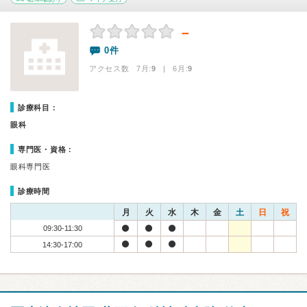
－
0件
アクセス数 7月:
9
| 6月:
9
診療科目：
眼科
専門医・資格：
眼科専門医
診療時間
月
火
水
木
金
土
日
祝
09:30-11:30
14:30-17:00