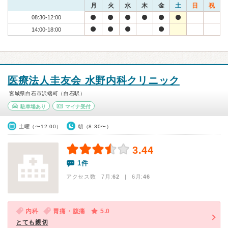
月
火
水
木
金
土
日
祝
08:30-12:00
14:00-18:00
医療法人圭友会 水野内科クリニック
宮城県白石市沢端町（白石駅）
駐車場あり
マイナ受付
土曜（〜12:00）
朝（8:30〜）
3.44
1件
アクセス数 7月:
62
| 6月:
46
内科
胃痛・腹痛
5.0
とても親切