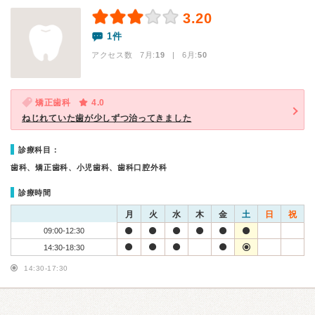
3.20
1件
アクセス数 7月:
19
| 6月:
50
矯正歯科
4.0
ねじれていた歯が少しずつ治ってきました
診療科目：
歯科、矯正歯科、小児歯科、歯科口腔外科
診療時間
月
火
水
木
金
土
日
祝
09:00-12:30
14:30-18:30
14:30-17:30