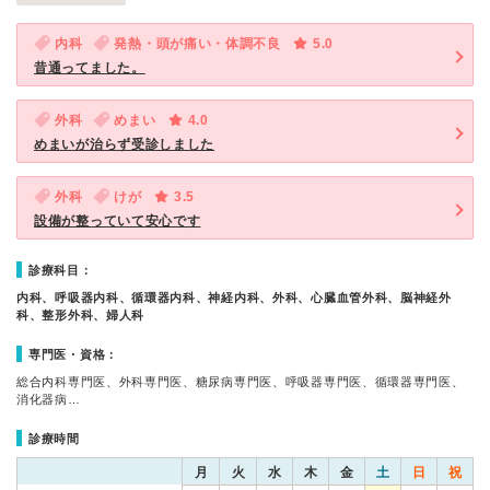
内科
発熱・頭が痛い・体調不良
5.0
昔通ってました。
外科
めまい
4.0
めまいが治らず受診しました
外科
けが
3.5
設備が整っていて安心です
診療科目：
内科、呼吸器内科、循環器内科、神経内科、外科、心臓血管外科、脳神経外
科、整形外科、婦人科
専門医・資格：
総合内科専門医、外科専門医、糖尿病専門医、呼吸器専門医、循環器専門医、
消化器病…
診療時間
月
火
水
木
金
土
日
祝