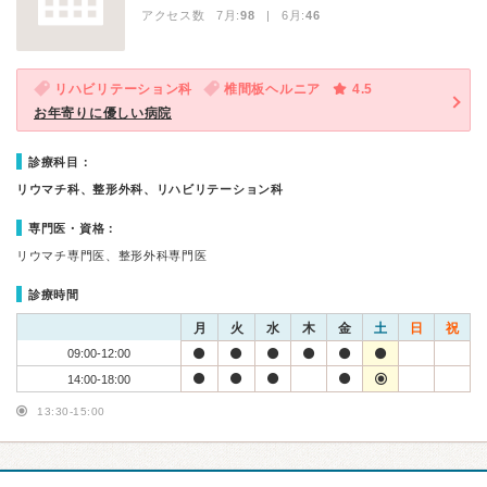
アクセス数 7月:
98
| 6月:
46
リハビリテーション科
椎間板ヘルニア
4.5
お年寄りに優しい病院
診療科目：
リウマチ科、整形外科、リハビリテーション科
専門医・資格：
リウマチ専門医、整形外科専門医
診療時間
月
火
水
木
金
土
日
祝
09:00-12:00
14:00-18:00
13:30-15:00