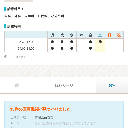
診療科目：
内科、外科、皮膚科、肛門科、小児外科
診療時間
月
火
水
木
金
土
日
祝
08:30-12:00
14:00-18:00
08:30-12:30
«前
1/2ページ
次»
39件の医療機関が見つかりました
エリア・駅
宮城県白石市
キーワード
なし (診療科目や専門医などを指定できます)