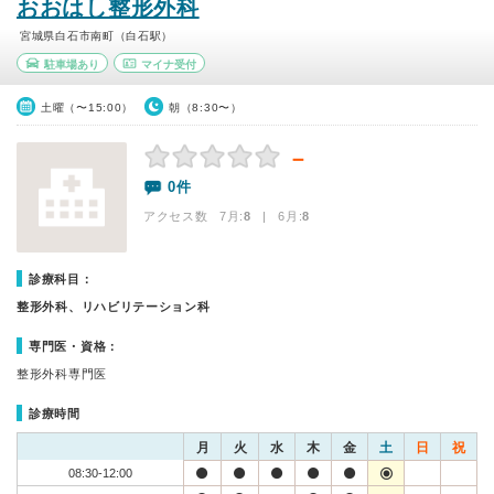
おおはし整形外科
宮城県白石市南町（白石駅）
駐車場あり
マイナ受付
土曜（〜15:00）
朝（8:30〜）
－
0件
アクセス数 7月:
8
| 6月:
8
診療科目：
整形外科、リハビリテーション科
専門医・資格：
整形外科専門医
診療時間
月
火
水
木
金
土
日
祝
08:30-12:00