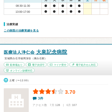
月
火
水
木
金
土
日
祝
08:30-11:30
13:00-17:00
治療実績
この病院の治療実績を見る
大泉記念病院
医療法人浄仁会
宮城県白石市福岡深谷（東白石駅）
駐車場あり
電子決済可
マイナ受付
電子処方せん対応
オンライン診療対応
土曜（〜12:00）
3.70
3件
アクセス数 7月:
128
| 6月:
107