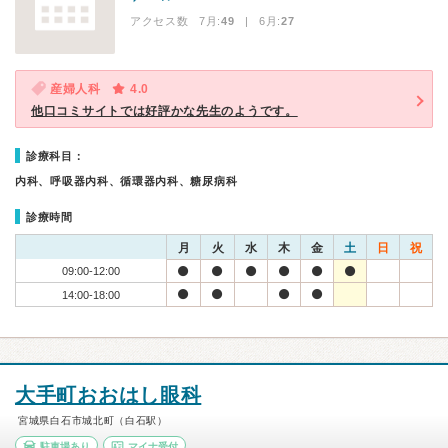
アクセス数 7月:
49
| 6月:
27
産婦人科
4.0
他口コミサイトでは好評かな先生のようです。
診療科目：
内科、呼吸器内科、循環器内科、糖尿病科
診療時間
月
火
水
木
金
土
日
祝
09:00-12:00
14:00-18:00
大手町おおはし眼科
宮城県白石市城北町（白石駅）
駐車場あり
マイナ受付