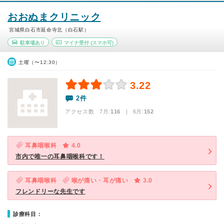
おおぬまクリニック
宮城県白石市延命寺北（白石駅）
駐車場あり
マイナ受付
(スマホ可)
土曜（〜12:30）
3.22
2件
アクセス数 7月:
116
| 6月:
152
耳鼻咽喉科
4.0
市内で唯一の耳鼻咽喉科です！
耳鼻咽喉科
喉が痛い・耳が痛い
3.0
フレンドリーな先生です
診療科目：