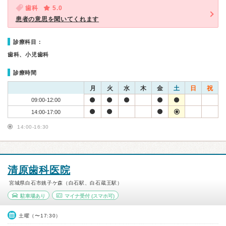
歯科
5.0
患者の意思を聞いてくれます
診療科目：
歯科、小児歯科
診療時間
月
火
水
木
金
土
日
祝
09:00-12:00
14:00-17:00
14:00-16:30
清原歯科医院
宮城県白石市銚子ケ森（白石駅、白石蔵王駅）
駐車場あり
マイナ受付
(スマホ可)
土曜（〜17:30）