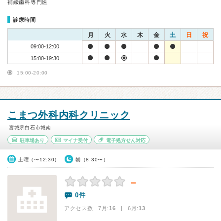
補綴歯科専門医
診療時間
月
火
水
木
金
土
日
祝
09:00-12:00
15:00-19:30
15:00-20:00
こまつ外科内科クリニック
宮城県白石市城南
駐車場あり
マイナ受付
電子処方せん対応
土曜（〜12:30）
朝（8:30〜）
－
0件
アクセス数 7月:
16
| 6月:
13