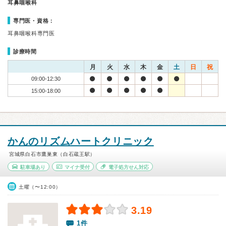
耳鼻咽喉科
専門医・資格：
耳鼻咽喉科専門医
診療時間
月
火
水
木
金
土
日
祝
09:00-12:30
15:00-18:00
かんのリズムハートクリニック
宮城県白石市鷹巣東（白石蔵王駅）
駐車場あり
マイナ受付
電子処方せん対応
土曜（〜12:00）
3.19
1件