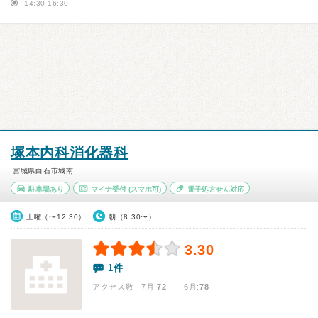
14:30-16:30
塚本内科消化器科
宮城県白石市城南
駐車場あり
マイナ受付
(スマホ可)
電子処方せん対応
土曜（〜12:30）
朝（8:30〜）
3.30
1件
アクセス数 7月:
72
| 6月:
78