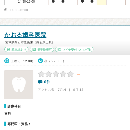
14:30-18:00
08:30-15:00
かおる歯科医院
宮城県白石市鷹巣東（白石蔵王駅）
駐車場あり
電子決済可
マイナ受付
(スマホ可)
土曜（〜12:00）
夜（〜20:00）
－
0件
アクセス数 7月:
4
| 6月:
12
診療科目：
歯科
専門医・資格：