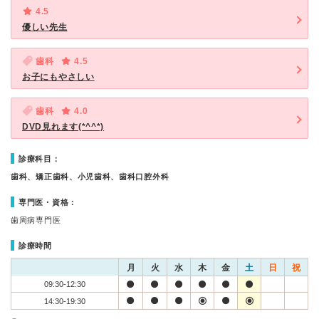
4.5
優しい先生
歯科
4.5
お子にもやさしい
歯科
4.0
DVD見れます(*^^*)
診療科目：
歯科、矯正歯科、小児歯科、歯科口腔外科
専門医・資格：
歯周病専門医
診療時間
月
火
水
木
金
土
日
祝
09:30-12:30
14:30-19:30