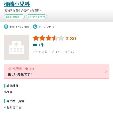
柿崎小児科
宮城県白石市沢端町（白石駅）
駐車場あり
マイナ受付
土曜（〜13:00）
朝（8:30〜）
3.30
1件
アクセス数 7月:
17
| 6月:
19
小児科
4.5
優しい先生です！
診療科目：
小児科
専門医・資格：
小児科専門医