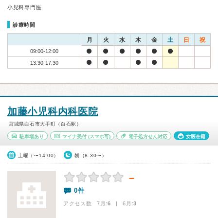
小児科専門医
診療時間
月
火
水
木
金
土
日
祝
09:00-12:00
13:30-17:30
加藤小児科内科医院
宮城県白石市大手町（白石駅）
駐車場あり
マイナ受付
(スマホ可)
電子処方せん対応
女医在籍
土曜（〜14:00）
朝（8:30〜）
－
0件
アクセス数 7月:
6
| 6月:
3