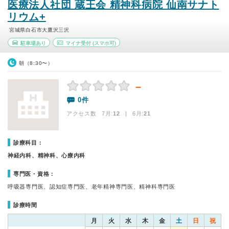
医療法人社団 蔵王会 精神科病院 仙南サナト
リウム+
宮城県白石市大鷹沢三沢
駐車場あり
マイナ受付
(スマホ可)
朝（8:30〜）
－
0件
アクセス数 7月:
12
| 6月:
21
診療科目：
神経内科、精神科、心療内科
専門医・資格：
呼吸器専門医、認知症専門医、老年精神専門医、精神科専門医
診療時間
月
火
水
木
金
土
日
祝