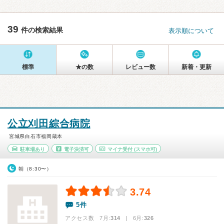
39
件の検索結果
表示順について
標準
★の数
レビュー数
新着・更新
公立刈田綜合病院
宮城県白石市福岡蔵本
駐車場あり
電子決済可
マイナ受付
(スマホ可)
朝（8:30〜）
3.74
5件
アクセス数 7月:
314
| 6月:
326