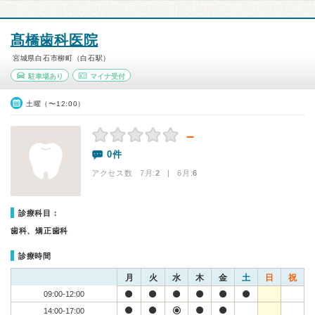
髙橋歯科医院
宮城県白石市柳町（白石駅）
駐車場あり
マイナ受付
土曜（〜12:00）
－
0件
アクセス数 7月:
2
| 6月:
6
診療科目：
歯科、矯正歯科
診療時間
月
火
水
木
金
土
日
祝
09:00-12:00
14:00-17:00