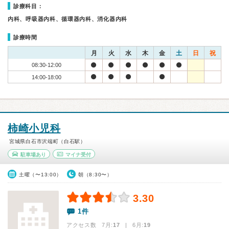
診療科目：
内科、呼吸器内科、循環器内科、消化器内科
診療時間
月
火
水
木
金
土
日
祝
08:30-12:00
14:00-18:00
柿崎小児科
宮城県白石市沢端町（白石駅）
駐車場あり
マイナ受付
土曜（〜13:00）
朝（8:30〜）
3.30
1件
アクセス数 7月:
17
| 6月:
19