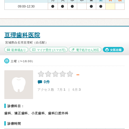
09:00-12:30
亘理歯科医院
宮城県白石市亘理町（白石駅）
駐車場あり
マイナ受付
(スマホ可)
電子処方せん対応
女医在籍
土曜（〜16:00）
－
0件
アクセス数 7月:
1
| 6月:
3
診療科目：
歯科、矯正歯科、小児歯科、歯科口腔外科
診療時間