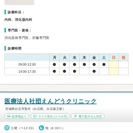
診療科目：
内科、消化器内科
専門医・資格：
消化器病専門医、肝臓専門医
診療時間
月
火
水
木
金
土
日
祝
09:00-12:00
14:00-17:30
医療法人社団えんどうクリニック
宮城県白石市兎作（白石駅、白石蔵王駅）
駐車場あり
マイナ受付
(スマホ可)
電子処方せん対応
土曜（〜12:30）
朝（8:30〜）