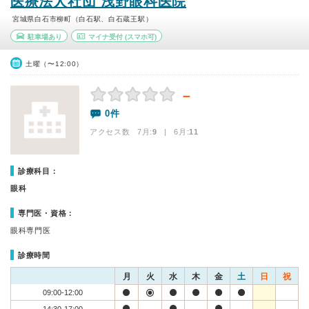
医療法人社団 浅野眼科医院
宮城県白石市柳町（白石駅、白石蔵王駅）
駐車場あり
マイナ受付
(スマホ可)
土曜（〜12:00）
－
0件
アクセス数 7月:
9
| 6月:
11
診療科目：
眼科
専門医・資格：
眼科専門医
診療時間
月
火
水
木
金
土
日
祝
09:00-12:00