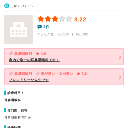
土曜（〜12:30）
3.22
2件
アクセス数 7月:
116
| 6月:
152
耳鼻咽喉科
4.0
市内で唯一の耳鼻咽喉科です！
耳鼻咽喉科
喉が痛い・耳が痛い
3.0
フレンドリーな先生です
診療科目：
耳鼻咽喉科
専門医・資格：
耳鼻咽喉科専門医
診療時間