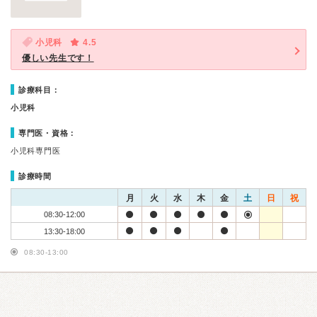
小児科
4.5
優しい先生です！
診療科目：
小児科
専門医・資格：
小児科専門医
診療時間
月
火
水
木
金
土
日
祝
08:30-12:00
13:30-18:00
08:30-13:00