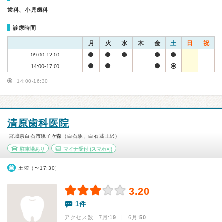
歯科、小児歯科
診療時間
月
火
水
木
金
土
日
祝
09:00-12:00
14:00-17:00
14:00-16:30
清原歯科医院
宮城県白石市銚子ケ森（白石駅、白石蔵王駅）
駐車場あり
マイナ受付
(スマホ可)
土曜（〜17:30）
3.20
1件
アクセス数 7月:
19
| 6月:
50