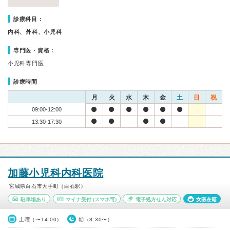
診療科目：
内科、外科、小児科
専門医・資格：
小児科専門医
診療時間
月
火
水
木
金
土
日
祝
09:00-12:00
13:30-17:30
加藤小児科内科医院
宮城県白石市大手町（白石駅）
駐車場あり
マイナ受付
(スマホ可)
電子処方せん対応
女医在籍
土曜（〜14:00）
朝（8:30〜）