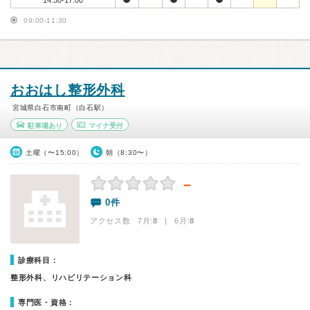
14:30-17:00
09:00-11:30
おおはし整形外科
宮城県白石市南町（白石駅）
駐車場あり
マイナ受付
土曜（〜15:00）
朝（8:30〜）
－
0件
アクセス数 7月:
8
| 6月:
8
診療科目：
整形外科、リハビリテーション科
専門医・資格：