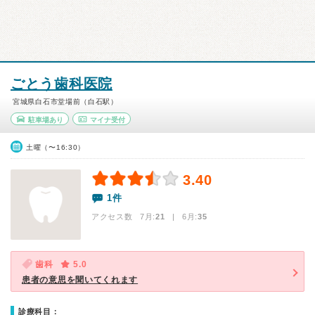
ごとう歯科医院
宮城県白石市堂場前（白石駅）
駐車場あり
マイナ受付
土曜（〜16:30）
3.40
1件
アクセス数 7月:
21
| 6月:
35
歯科
5.0
患者の意思を聞いてくれます
診療科目：