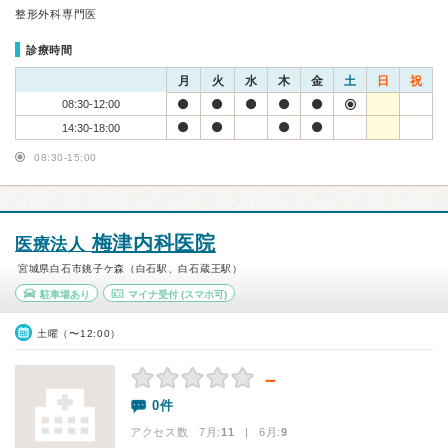
整形外科専門医
診療時間
月
火
水
木
金
土
日
祝
08:30-12:00
14:30-18:00
08:30-15:00
梅津内科医院
医療法人
宮城県白石市銚子ケ森（白石駅、白石蔵王駅）
駐車場あり
マイナ受付
(スマホ可)
土曜（〜12:00）
－
0件
アクセス数 7月:
11
| 6月:
9