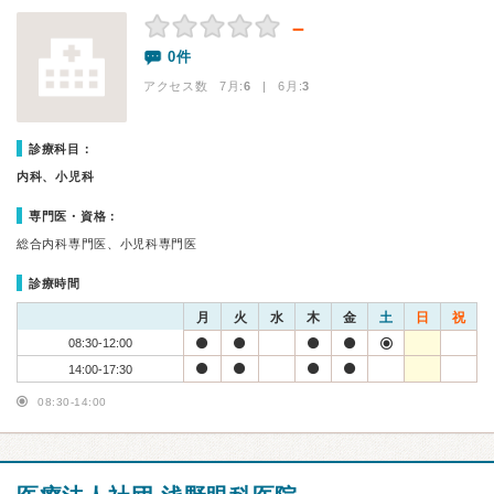
－
0件
アクセス数 7月:
6
| 6月:
3
診療科目：
内科、小児科
専門医・資格：
総合内科専門医、小児科専門医
診療時間
月
火
水
木
金
土
日
祝
08:30-12:00
14:00-17:30
08:30-14:00