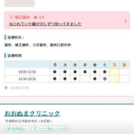
矯正歯科
4.0
ねじれていた歯が少しずつ治ってきました
診療科目：
歯科、矯正歯科、小児歯科、歯科口腔外科
診療時間
月
火
水
木
金
土
日
祝
09:00-12:30
14:30-18:30
14:30-17:30
おおぬまクリニック
宮城県白石市延命寺北（白石駅）
駐車場あり
マイナ受付
(スマホ可)