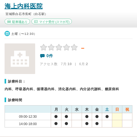
海上内科医院
宮城県白石市長町（白石駅）
駐車場あり
マイナ受付
(スマホ可)
土曜（〜12:30）
－
0件
アクセス数 7月:
10
| 6月:
2
診療科目：
内科、呼吸器内科、循環器内科、消化器内科、内分泌代謝科、糖尿病科
診療時間
月
火
水
木
金
土
日
祝
09:00-12:30
14:00-18:00