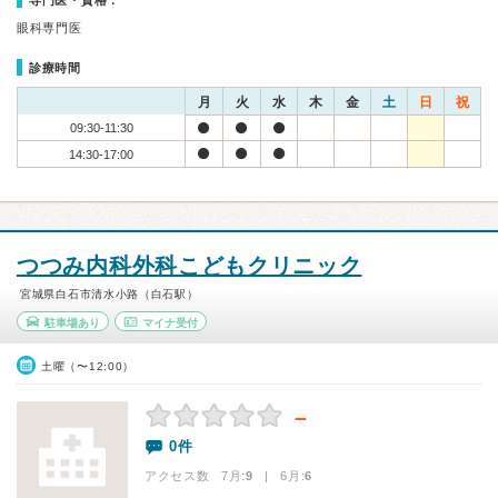
専門医・資格：
眼科専門医
診療時間
月
火
水
木
金
土
日
祝
09:30-11:30
14:30-17:00
つつみ内科外科こどもクリニック
宮城県白石市清水小路（白石駅）
駐車場あり
マイナ受付
土曜（〜12:00）
－
0件
アクセス数 7月:
9
| 6月:
6