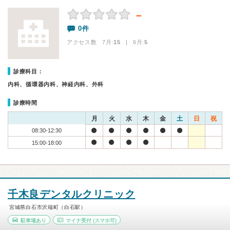
－
0件
アクセス数 7月:
15
| 6月:
5
診療科目：
内科、循環器内科、神経内科、外科
診療時間
月
火
水
木
金
土
日
祝
08:30-12:30
15:00-18:00
千木良デンタルクリニック
宮城県白石市沢端町（白石駅）
駐車場あり
マイナ受付
(スマホ可)