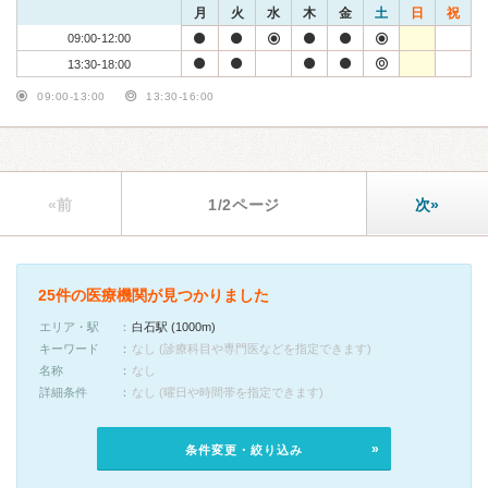
月
火
水
木
金
土
日
祝
09:00-12:00
13:30-18:00
09:00-13:00
13:30-16:00
«前
1/2ページ
次»
25件の医療機関が見つかりました
エリア・駅
白石駅 (1000m)
キーワード
なし (診療科目や専門医などを指定できます)
名称
なし
詳細条件
なし (曜日や時間帯を指定できます)
条件変更・絞り込み