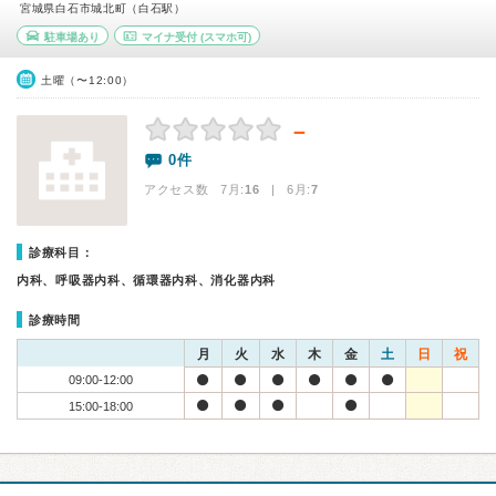
宮城県白石市城北町（白石駅）
駐車場あり
マイナ受付
(スマホ可)
土曜（〜12:00）
－
0件
アクセス数 7月:
16
| 6月:
7
診療科目：
内科、呼吸器内科、循環器内科、消化器内科
診療時間
月
火
水
木
金
土
日
祝
09:00-12:00
15:00-18:00