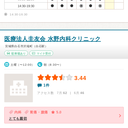
14:30-19:30
14:30-16:30
医療法人圭友会 水野内科クリニック
宮城県白石市沢端町（白石駅）
駐車場あり
マイナ受付
土曜（〜12:00）
朝（8:30〜）
3.44
1件
アクセス数 7月:
62
| 6月:
46
内科
胃痛・腹痛
5.0
とても親切