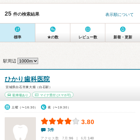
25
件の検索結果
表示順について
標準
★の数
レビュー数
新着・更新
駅周辺
ひかり歯科医院
宮城県白石市東大畑（白石駅）
駐車場あり
マイナ受付
(スマホ可)
土曜（〜16:30）
夜（〜19:30）
3.80
3件
アクセス数 7月:
96
| 6月:
140