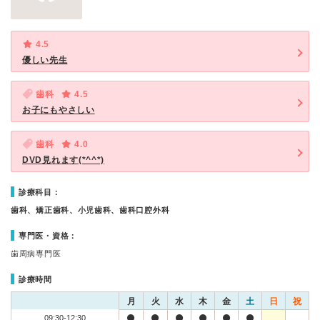
4.5
優しい先生
歯科
4.5
お子にもやさしい
歯科
4.0
DVD見れます(*^^*)
診療科目：
歯科、矯正歯科、小児歯科、歯科口腔外科
専門医・資格：
歯周病専門医
診療時間
月
火
水
木
金
土
日
祝
09:30-12:30