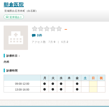
朝倉医院
宮城県白石市本町（白石駅）
駐車場あり
－
0件
アクセス数 7月:
9
| 6月:
2
診療科目：
内科
診療時間
月
火
水
木
金
土
日
祝
09:00-12:00
13:00-16:00