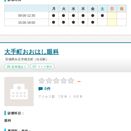
月
火
水
木
金
土
日
祝
09:00-12:30
15:00-18:00
大手町おおはし眼科
宮城県白石市城北町（白石駅）
駐車場あり
マイナ受付
－
0件
アクセス数 7月:
9
| 6月:
9
診療科目：
眼科