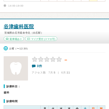
14:00-19:00
谷津歯科医院
宮城県白石市延命寺北（白石駅）
駐車場あり
マイナ受付
(スマホ可)
土曜（〜12:30）
－
0件
アクセス数 7月:
5
| 6月:
11
診療科目：
歯科
診療時間
月
火
水
木
金
土
日
祝