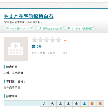
やまと在宅診療所白石
宮城県白石市旭町（白石蔵王駅）
マイナ受付
(スマホ可)
電子処方せん対応
オンライン診療対応
－
0件
アクセス数 7月:
2
| 6月:
1
診療科目：
内科、在宅医療
専門医・資格：
老年病専門医
診療時間
月
火
水
木
金
土
日
祝