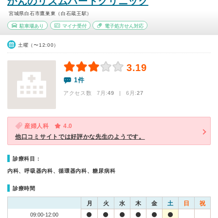
かんのリズムハートクリニック
宮城県白石市鷹巣東（白石蔵王駅）
駐車場あり
マイナ受付
電子処方せん対応
土曜（〜12:00）
3.19
1件
アクセス数 7月:
49
| 6月:
27
産婦人科
4.0
他口コミサイトでは好評かな先生のようです。
診療科目：
内科、呼吸器内科、循環器内科、糖尿病科
診療時間
月
火
水
木
金
土
日
祝
09:00-12:00