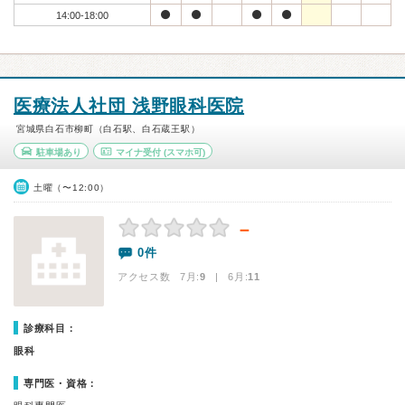
14:00-18:00
医療法人社団 浅野眼科医院
宮城県白石市柳町（白石駅、白石蔵王駅）
駐車場あり
マイナ受付
(スマホ可)
土曜（〜12:00）
－
0件
アクセス数 7月:
9
| 6月:
11
診療科目：
眼科
専門医・資格：