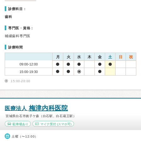
診療科目：
歯科
専門医・資格：
補綴歯科専門医
診療時間
月
火
水
木
金
土
日
祝
09:00-12:00
15:00-19:30
15:00-20:00
梅津内科医院
医療法人
宮城県白石市銚子ケ森（白石駅、白石蔵王駅）
駐車場あり
マイナ受付
(スマホ可)
土曜（〜12:00）