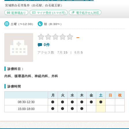
宮城県白石市兎作（白石駅、白石蔵王駅）
駐車場あり
マイナ受付
(スマホ可)
電子処方せん対応
土曜（〜12:30）
朝（8:30〜）
－
0件
アクセス数 7月:
15
| 6月:
5
診療科目：
内科、循環器内科、神経内科、外科
診療時間
月
火
水
木
金
土
日
祝
08:30-12:30
15:00-18:00