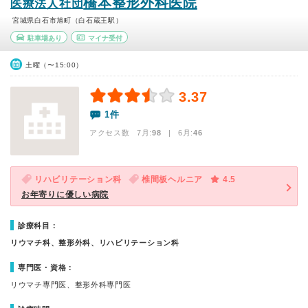
橋本整形外科医院
医療法人社団
宮城県白石市旭町（白石蔵王駅）
駐車場あり
マイナ受付
土曜（〜15:00）
3.37
1件
アクセス数 7月:
98
| 6月:
46
リハビリテーション科
椎間板ヘルニア
4.5
お年寄りに優しい病院
診療科目：
リウマチ科、整形外科、リハビリテーション科
専門医・資格：
リウマチ専門医、整形外科専門医