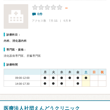
－
0件
アクセス数 7月:
11
| 6月:
9
診療科目：
内科、消化器内科
専門医・資格：
消化器病専門医、肝臓専門医
診療時間
月
火
水
木
金
土
日
祝
09:00-12:00
14:00-17:30
医療法人社団えんどうクリニック