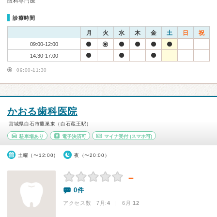
眼科専門医
診療時間
月
火
水
木
金
土
日
祝
09:00-12:00
14:30-17:00
09:00-11:30
かおる歯科医院
宮城県白石市鷹巣東（白石蔵王駅）
駐車場あり
電子決済可
マイナ受付
(スマホ可)
土曜（〜12:00）
夜（〜20:00）
－
0件
アクセス数 7月:
4
| 6月:
12