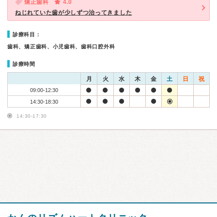
矯正歯科
4.0
ねじれていた歯が少しずつ治ってきました
診療科目：
歯科、矯正歯科、小児歯科、歯科口腔外科
診療時間
月
火
水
木
金
土
日
祝
09:00-12:30
14:30-18:30
14:30-17:30