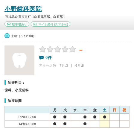
小野歯科医院
宮城県白石市東町（白石蔵王駅、白石駅）
駐車場あり
マイナ受付
(スマホ可)
土曜（〜12:00）
－
0件
アクセス数 7月:
3
| 6月:
8
診療科目：
歯科、小児歯科
診療時間
月
火
水
木
金
土
日
祝
09:00-12:00
14:00-18:00