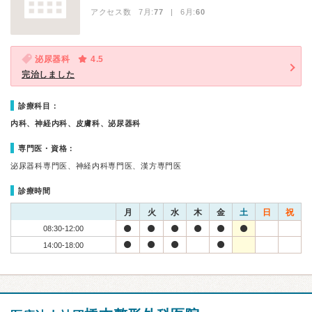
アクセス数 7月:
77
| 6月:
60
泌尿器科
4.5
完治しました
診療科目：
内科、神経内科、皮膚科、泌尿器科
専門医・資格：
泌尿器科専門医、神経内科専門医、漢方専門医
診療時間
月
火
水
木
金
土
日
祝
08:30-12:00
14:00-18:00