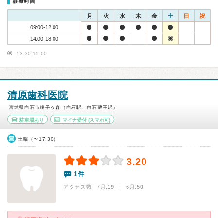
診療時間
月
火
水
木
金
土
日
祝
09:00-12:00
14:00-18:00
13:30-15:00
清原歯科医院
宮城県白石市銚子ケ森（白石駅、白石蔵王駅）
駐車場あり
マイナ受付
(スマホ可)
土曜（〜17:30）
3.20
1件
アクセス数 7月:
19
| 6月:
50