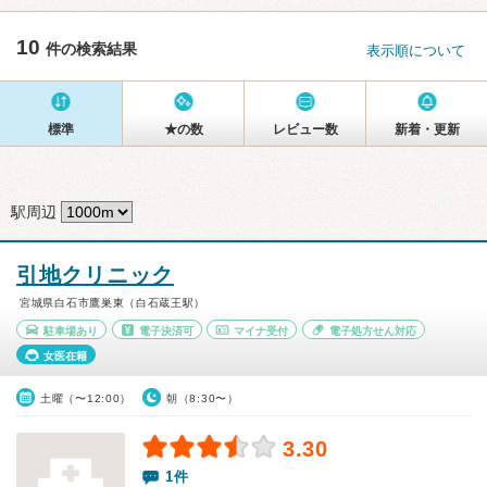
10
件の検索結果
表示順について
標準
★の数
レビュー数
新着・更新
駅周辺
引地クリニック
宮城県白石市鷹巣東（白石蔵王駅）
駐車場あり
電子決済可
マイナ受付
電子処方せん対応
女医在籍
土曜（〜12:00）
朝（8:30〜）
3.30
1件