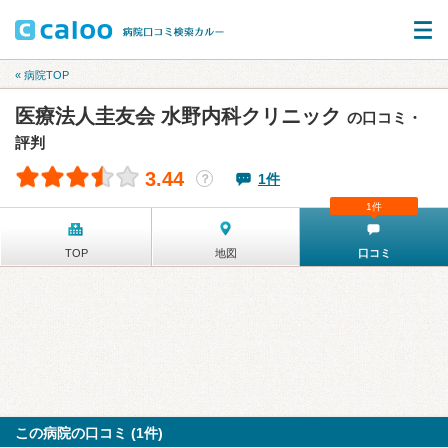
« 病院TOP
医療法人圭友会 水野内科クリニック
の口コミ・
評判
3.44
1件
？
1件
TOP
地図
口コミ
この病院の口コミ (1件)