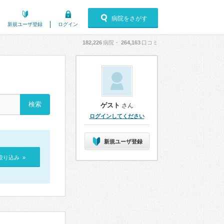
病院をさがす
新規ユーザ登録
ログイン
182,226
病院・
264,163
口コミ
ゲスト
さん
ログインしてください
新規ユーザ登録
絞り込み »