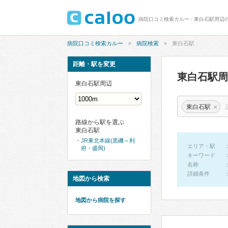
病院口コミ検索カルー - 東白石駅周辺
病院口コミ検索カルー
病院検索
東白石駅
距離・駅を変更
東白石駅
東白石駅周辺
×
東白石駅
路線から駅を選ぶ
東白石駅
JR東北本線(黒磯～利
エリア・駅
府・盛岡)
キーワード
名称
詳細条件
地図から検索
地図から病院を探す