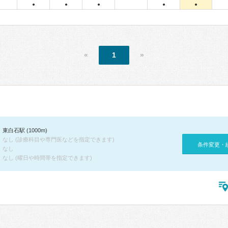
●
●
●
●
●
«
1
»
東白石駅 (1000m)
なし (診療科目や専門医などを指定できます)
条件変更・
なし
なし (曜日や時間帯を指定できます)