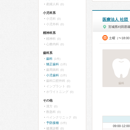
産婦人科
(0)
小児科系
小児科
(0)
医療法人 社団
小児外科
(0)
宮城県刈田郡
精神科系
土曜（〜18:0
精神科
(0)
心療内科
(0)
歯科系
歯科
(1件)
矯正歯科
(1件)
歯周病科
(0)
小児歯科
(1件)
歯科口腔外科
(0)
歯科
インプラント
(0)
ホワイトニング
(0)
その他
漢方
(0)
救急科
(0)
ペインクリニック
(0)
予防接種
(1件)
09:00-12:00
健康診断
(0)