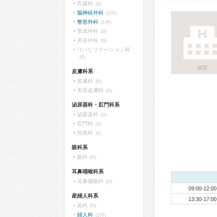
乳腺科
(0)
脳神経外科
(1件)
整形外科
(1件)
形成外科
(0)
美容外科
(0)
リハビリテーション科
(0)
病院
皮膚科系
皮膚科
(0)
美容皮膚科
(0)
泌尿器科・肛門科系
泌尿器科
(0)
肛門科
(0)
性病科
(0)
眼科系
眼科
(0)
耳鼻咽喉科系
耳鼻咽喉科
(0)
09:00-12:00
産婦人科系
13:30-17:00
産科
(0)
婦人科
(1件)