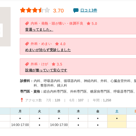
3.70
口コミ3件
内科・発熱・頭が痛い・体調不良
5.0
昔通ってました。
外科・めまい
4.0
めまいが治らず受診しました
外科・けが
3.5
設備が整っていて安心です
診療科：
内科、呼吸器内科、循環器内科、神経内科、外科、心臓血管外科、
科、整形外科、婦人科
専門医・資格：
アクセス数 7月：
128
| 6月：
107
| 年間：
1,258
月
火
水
木
金
土
●
●
●
●
●
●
14:00-17:00
14:00-17:00
●
●
●