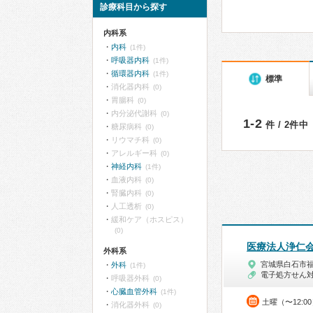
診療科目から探す
内科系
内科
(1件)
呼吸器内科
(1件)
循環器内科
(1件)
標準
消化器内科
(0)
胃腸科
(0)
内分泌代謝科
(0)
1-2
件 / 2件中
糖尿病科
(0)
リウマチ科
(0)
アレルギー科
(0)
神経内科
(1件)
血液内科
(0)
腎臓内科
(0)
人工透析
(0)
緩和ケア（ホスピス）
(0)
医療法人浄仁
外科系
宮城県白石市
外科
(1件)
電子処方せん
呼吸器外科
(0)
心臓血管外科
(1件)
土曜（〜12:0
消化器外科
(0)