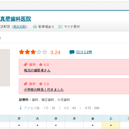
真壁歯科医院
蔵王町宮（
東白石駅
）
駐車場あり
マイナ受付
0）
3.24
口コミ2件
歯科
4.0
地元の歯医者さん
歯科
3.0
小学校の時良く行きました
診療科：
歯科、矯正歯科、小児歯科
アクセス数 7月：
31
| 6月：
43
| 年間：
290
月
火
水
木
金
土
●
●
●
●
●