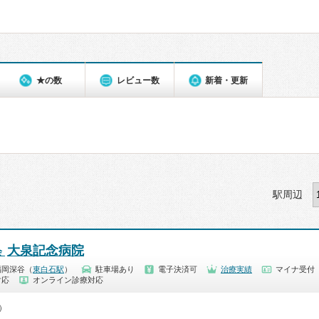
★の数
レビュー数
新着・更新
駅周辺
大泉記念病院
会
福岡深谷（
東白石駅
）
駐車場あり
電子決済可
治療実績
マイナ受付
対応
オンライン診療対応
0）