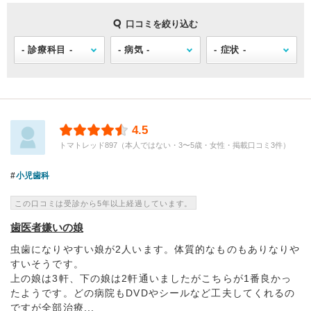
口コミを絞り込む
4.5
トマトレッド897（本人ではない・3〜5歳・女性・掲載口コミ3件）
小児歯科
この口コミは受診から5年以上経過しています。
歯医者嫌いの娘
虫歯になりやすい娘が2人います。体質的なものもありなりや
すいそうです。
上の娘は3軒、下の娘は2軒通いましたがこちらが1番良かっ
たようです。どの病院もDVDやシールなど工夫してくれるの
ですが全部治療...