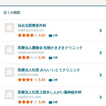
近くの病院
仙台北部整形外科
宮城県仙台市泉区大沢
4.03
2件
医療法人慶隆会
松陵かきざきクリニック
宮城県仙台市泉区松陵
2.96
3件
医療法人社団 みらい いとうクリニック
宮城県富谷市成田
3.43
3件
医療法人社団
上桜木しんがい脳神経外科
宮城県富谷市上桜木
3.48
6件