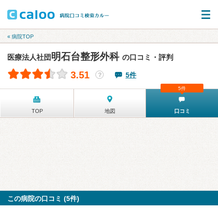
« 病院TOP
明石台整形外科
医療法人社団
の口コミ・評判
3.51
5件
？
5件
TOP
地図
口コミ
この病院の口コミ (5件)