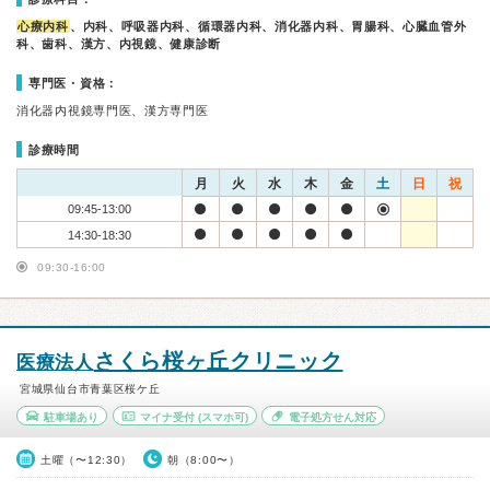
心療内科
、内科、呼吸器内科、循環器内科、消化器内科、胃腸科、心臓血管外
科、歯科、漢方、内視鏡、健康診断
専門医・資格：
消化器内視鏡専門医、漢方専門医
診療時間
月
火
水
木
金
土
日
祝
09:45-13:00
14:30-18:30
09:30-16:00
さくら桜ヶ丘クリニック
医療法人
宮城県仙台市青葉区桜ケ丘
駐車場あり
マイナ受付
(スマホ可)
電子処方せん対応
土曜（〜12:30）
朝（8:00〜）