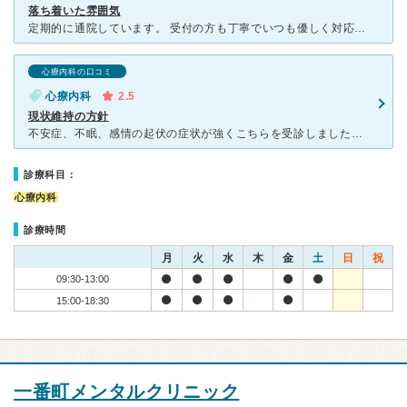
落ち着いた雰囲気
定期的に通院しています。 受付の方も丁寧でいつも優しく対応していただき、安心して通院できます。 院内は落ち着いた雰囲気でとても穏やかに過ごせます。 先生はいつも親身になって話を聞いてくださいます
心療内科の口コミ
心療内科
2.5
現状維持の方針
不安症、不眠、感情の起伏の症状が強くこちらを受診しました。 処方をいただいてから一年半、症状は落ち着いて来ました。 カウンセリングは穏やかな口調で食事がとれているか、眠れているかを確認されます。強
診療科目：
心療内科
診療時間
月
火
水
木
金
土
日
祝
09:30-13:00
15:00-18:30
一番町メンタルクリニック