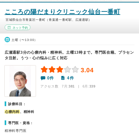
こころの陽だまりクリニック仙台一番町
宮城県仙台市青葉区一番町（青葉通一番町駅、広瀬通駅）
ネット予約
土曜（〜13:00）
広瀬通駅3分の心療内科・精神科。土曜13時まで。専門医在籍。プラセン
タ注射。うつ・心の悩みに広く対応
3.04
0件
4件
アクセス数 7月:
381
| 6月:
339
診療科目：
心療内科
、精神科
専門医・資格：
精神科専門医