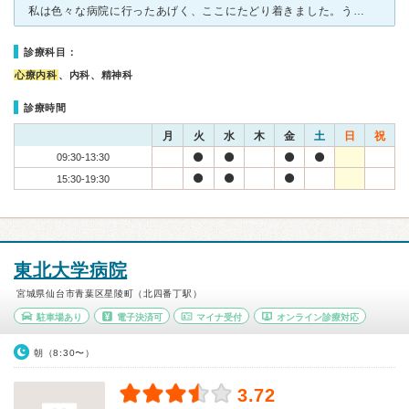
私は色々な病院に行ったあげく、ここにたどり着きました。うつ病なんですが、なかなか合う先生に出逢いませんでした。 ここに先生は親しみやすく正直。薬も多く出したりしません。話しも暇な時は聞いてくれます。
診療科目：
心療内科
、内科、精神科
診療時間
月
火
水
木
金
土
日
祝
09:30-13:30
15:30-19:30
東北大学病院
宮城県仙台市青葉区星陵町（北四番丁駅）
駐車場あり
電子決済可
マイナ受付
オンライン診療対応
朝（8:30〜）
3.72