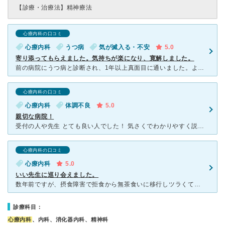
【診療・治療法】
精神療法
心療内科の口コミ
心療内科
うつ病
気が滅入る・不安
5.0
寄り添ってもらえました。気持ちが楽になり、寛解しました。
前の病院にうつ病と診断され、1年以上真面目に通いました。よくならないので、数ヶ月空けて来院すると一方的に怒られ、他に行くように言われて、かなり苦しくなり症状が悪化しました。そんな時に受診しました。
心療内科の口コミ
心療内科
体調不良
5.0
親切な病院！
受付の人や先生 とても良い人でした！ 気さくでわかりやすく説明し 人の目をしっかりみて ちゃんと向き合って聞いてくれて 話しやすい先生でした！ 患者の事をよく考えて話、 とても良い病院だ
心療内科の口コミ
心療内科
5.0
いい先生に巡り会えました。
数年前ですが、摂食障害で拒食から無茶食いに移行しツラくて駅前の病院から紹介を受け受診しました。 担当してくださった先生はとても大らかで、いつでもしっかり話しを聞いてくださいました。 母もこの先生な
診療科目：
心療内科
、内科、消化器内科、精神科