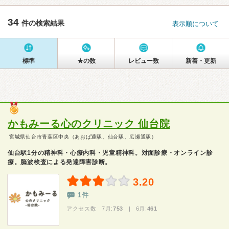
34
件の検索結果
表示順について
標準
★の数
レビュー数
新着・更新
かもみーる心のクリニック 仙台院
宮城県仙台市青葉区中央（あおば通駅、仙台駅、広瀬通駅）
仙台駅1分の精神科・心療内科・児童精神科。対面診療・オンライン診
療。脳波検査による発達障害診断。
3.20
1件
アクセス数 7月:
753
| 6月:
461