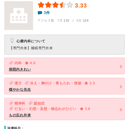
3.33
3件
アクセス数 7月:
115
| 6月:
124
心療内科について
【専門外来】
睡眠専門外来
内科
4.0
病院内きれい
漢方
冷え・胸やけ・胃もたれ・便秘
3.5
穏やかな先生
精神科
認知症
だるい・幻想・妄想・物忘れがひどい
3.0
もの忘れ外来
診療科目：