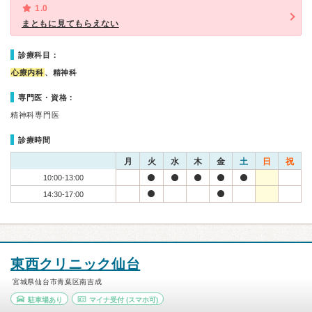
1.0
まともに見てもらえない
診療科目：
心療内科
、精神科
専門医・資格：
精神科専門医
診療時間
月
火
水
木
金
土
日
祝
10:00-13:00
14:30-17:00
東西クリニック仙台
宮城県仙台市青葉区南吉成
駐車場あり
マイナ受付
(スマホ可)