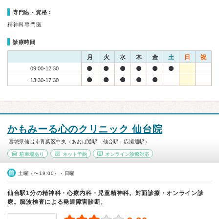
専門医・資格：
精神科専門医
診療時間
月
火
水
木
金
土
日
祝
09:00-12:30
13:30-17:30
かもみーる心のクリニック 仙台院
宮城県仙台市青葉区中央（あおば通駅、仙台駅、広瀬通駅）
駐車場あり
ネット予約
オンライン診療対応
土曜（〜19:00）・日曜
仙台駅1分の精神科・心療内科・児童精神科。対面診療・オンライン診
療。脳波検査による発達障害診断。