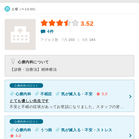
土曜（〜13:00）
3.52
4件
アクセス数 7月:
203
| 6月:
184
心療内科について
【診療・治療法】
精神療法
心療内科の口コミ
心療内科
不眠症
気が滅入る・不安
5.0
とても優しい先生です
不安と不眠の症状があってお世話になりました。スタッフの皆さんの対応がとても感じ良くて感動しました！院内は清潔感があり、クラシックがかかってて落ち着いた雰囲気でした。診察はカウンセリングはなく薬による治
心療内科の口コミ
心療内科
うつ病
気が滅入る・不安・ストレス
4.0