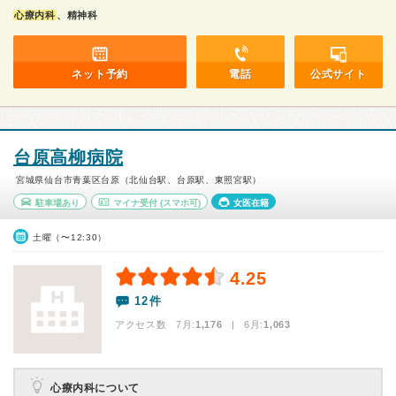
心療内科
、精神科
ネット予約
電話
公式サイト
台原高柳病院
宮城県仙台市青葉区台原（北仙台駅、台原駅、東照宮駅）
駐車場あり
マイナ受付
(スマホ可)
女医在籍
土曜（〜12:30）
4.25
12件
アクセス数 7月:
1,176
| 6月:
1,063
心療内科について