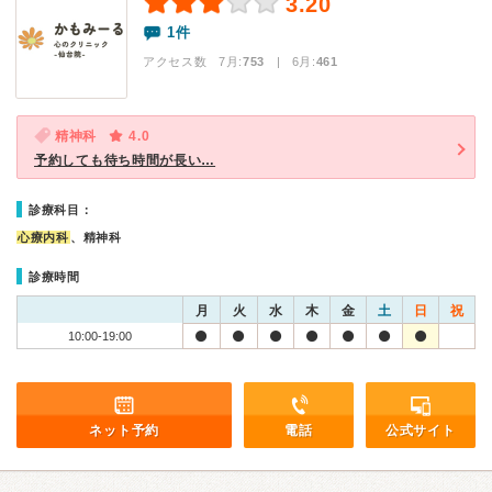
3.20
1件
アクセス数 7月:
753
| 6月:
461
精神科
4.0
予約しても待ち時間が長い…
診療科目：
心療内科
、精神科
診療時間
月
火
水
木
金
土
日
祝
10:00-19:00
ネット予約
電話
公式サイト