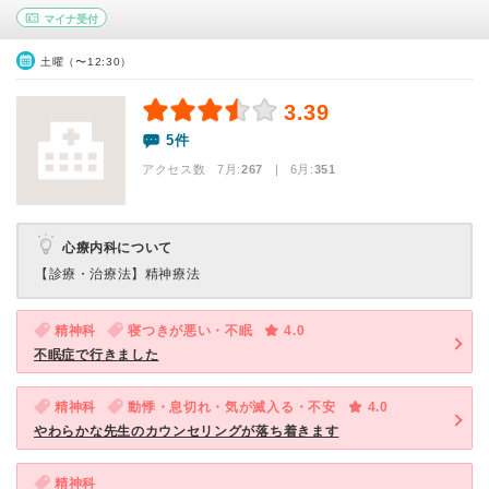
マイナ受付
土曜（〜12:30）
3.39
5件
アクセス数 7月:
267
| 6月:
351
心療内科について
【診療・治療法】
精神療法
精神科
寝つきが悪い・不眠
4.0
不眠症で行きました
精神科
動悸・息切れ・気が滅入る・不安
4.0
やわらかな先生のカウンセリングが落ち着きます
精神科