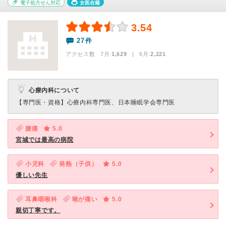
電子処方せん対応
女医在籍
3.54
27件
アクセス数 7月:
1,629
| 6月:
2,221
心療内科について
【専門医・資格】
心療内科専門医、日本睡眠学会専門医
腰痛
5.0
宮城では最高の病院
小児科
発熱（子供）
5.0
優しい先生
耳鼻咽喉科
喉が痛い
5.0
親切丁寧です。