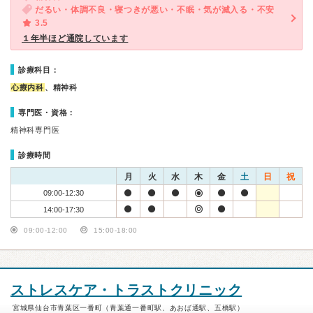
だるい・体調不良・寝つきが悪い・不眠・気が滅入る・不安
3.5
１年半ほど通院しています
診療科目：
心療内科
、精神科
専門医・資格：
精神科専門医
診療時間
月
火
水
木
金
土
日
祝
09:00-12:30
14:00-17:30
09:00-12:00
15:00-18:00
ストレスケア・トラストクリニック
宮城県仙台市青葉区一番町（青葉通一番町駅、あおば通駅、五橋駅）