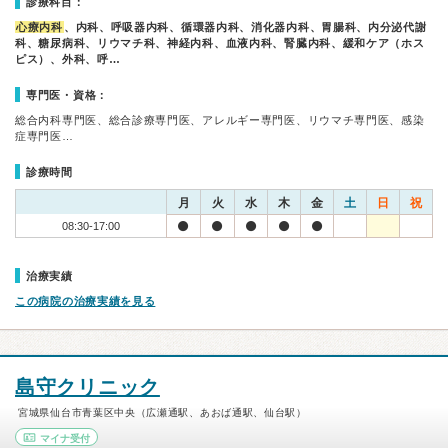
診療科目：
心療内科
、内科、呼吸器内科、循環器内科、消化器内科、胃腸科、内分泌代謝
科、糖尿病科、リウマチ科、神経内科、血液内科、腎臓内科、緩和ケア（ホス
ピス）、外科、呼…
専門医・資格：
総合内科専門医、総合診療専門医、アレルギー専門医、リウマチ専門医、感染
症専門医…
診療時間
月
火
水
木
金
土
日
祝
08:30-17:00
治療実績
この病院の治療実績を見る
島守クリニック
宮城県仙台市青葉区中央（広瀬通駅、あおば通駅、仙台駅）
マイナ受付