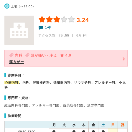
土曜（〜18:00）
3.24
1件
アクセス数 7月:
55
| 6月:
94
内科
頭が痛い・冷え
4.0
漢方がー
診療科目：
心療内科
、内科、呼吸器内科、循環器内科、リウマチ科、アレルギー科、小児
科
専門医・資格：
総合内科専門医、アレルギー専門医、感染症専門医、漢方専門医
診療時間
月
火
水
木
金
土
日
祝
09:30-12:00