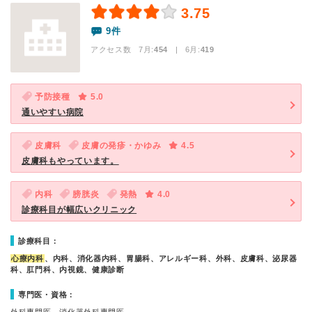
3.75
9件
アクセス数 7月:
454
| 6月:
419
予防接種
5.0
通いやすい病院
皮膚科
皮膚の発疹・かゆみ
4.5
皮膚科もやっています。
内科
膀胱炎
発熱
4.0
診療科目が幅広いクリニック
診療科目：
心療内科
、内科、消化器内科、胃腸科、アレルギー科、外科、皮膚科、泌尿器
科、肛門科、内視鏡、健康診断
専門医・資格：