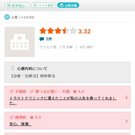
駐車場あり
マイナ受付
女医在籍
土曜（〜13:00）
3.32
3件
アクセス数 7月:
138
| 6月:
257
心療内科について
【診療・治療法】
精神療法
不眠症
寝つきが悪い・不眠
5.0
トラストクリニックに通えたことが私の人生を救ってくれまし
た。
精神科
5.0
安心。清潔。