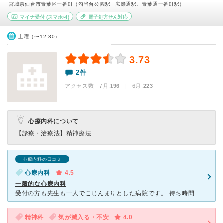
宮城県仙台市青葉区一番町（勾当台公園駅、広瀬通駅、青葉通一番町駅）
マイナ受付
(スマホ可)
電子処方せん対応
土曜（〜12:30）
3.73
2件
アクセス数 7月:
196
| 6月:
223
心療内科について
【診療・治療法】
精神療法
心療内科の口コミ
心療内科
4.5
一般的な心療内科
受付の方も先生も一人でこじんまりとした病院です。 待ち時間も日によって異なりますが長くありません。 先生は話を聞き出してくれるというよりは、こちらから状況を伝えると、 そこから話を深めて
精神科
気が滅入る・不安
4.0