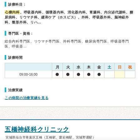
診療科目：
心療内科
、呼吸器内科、循環器内科、消化器内科、胃腸科、内分泌代謝科、糖
尿病科、リウマチ科、緩和ケア（ホスピス）、外科、呼吸器外科、脳神経外
科、整形外科、リハ…
専門医・資格：
総合内科専門医、リウマチ専門医、外科専門医、糖尿病専門医、呼吸器専門
医、呼吸器…
診療時間
月
火
水
木
金
土
日
祝
09:00-16:00
治療実績
この病院の治療実績を見る
五橋神経科クリニック
宮城県仙台市青葉区五橋（五橋駅、愛宕橋駅、宮城野通駅）