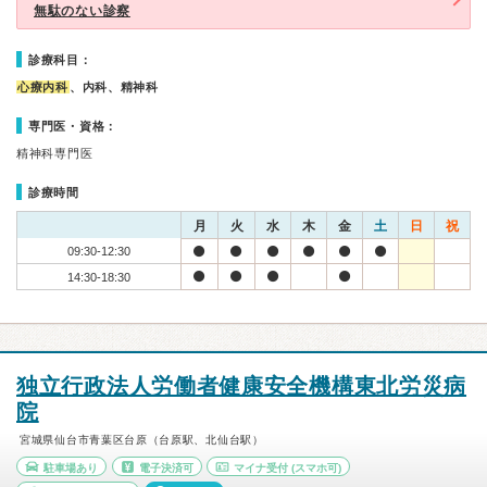
無駄のない診察
診療科目：
心療内科
、内科、精神科
専門医・資格：
精神科専門医
診療時間
月
火
水
木
金
土
日
祝
09:30-12:30
14:30-18:30
独立行政法人労働者健康安全機構東北労災病
院
宮城県仙台市青葉区台原（台原駅、北仙台駅）
駐車場あり
電子決済可
マイナ受付
(スマホ可)