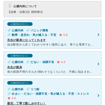
心療内科について
【診療・治療法】
精神療法
心療内科の口コミ
心療内科
パニック障害
動悸・息切れ・気が滅入る・不安
5.0
先生が親身になってくれます
仙台駅前から近くてわかりやすい場所にあり、車でも電車でも通える病院を探していました。 入口も入りやすく、待合室(7席)や診察室は小さいですが、11時前後には待合室に患者さんが立つくらい混んでました。
心療内科の口コミ
心療内科
だるい・体調不良
4.5
先生が親身
体の原因不明のダルさ(倒れそうなくらい)と、不眠に悩まされて内科や整形を転々としましたが原因が分からずたどり着きました。 古い建物で待合室もせまく、心理テストも簡単で、大丈夫なのか心配でしたが、先生
心療内科の口コミ
心療内科
うつ病
めまい・だるい・体調不良・気が滅入る・不安・ストレス
4.0
親切、丁寧で親しみやすい！