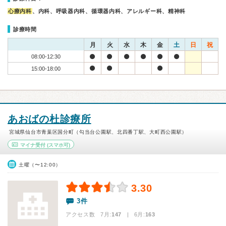
心療内科
、内科、呼吸器内科、循環器内科、アレルギー科、精神科
診療時間
月
火
水
木
金
土
日
祝
08:00-12:30
15:00-18:00
あおばの杜診療所
宮城県仙台市青葉区国分町（勾当台公園駅、北四番丁駅、大町西公園駅）
マイナ受付
(スマホ可)
土曜（〜12:00）
3.30
3件
アクセス数 7月:
147
| 6月:
163