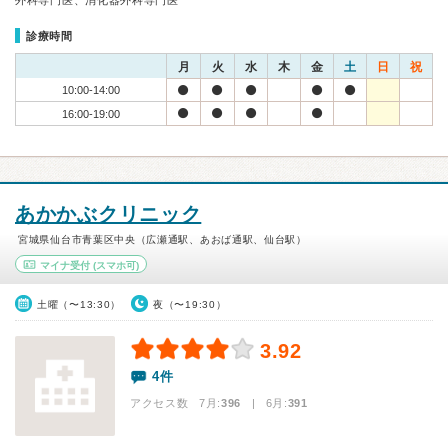
外科専門医、消化器外科専門医
診療時間
月
火
水
木
金
土
日
祝
10:00-14:00
16:00-19:00
あかかぶクリニック
宮城県仙台市青葉区中央（広瀬通駅、あおば通駅、仙台駅）
マイナ受付
(スマホ可)
土曜（〜13:30）
夜（〜19:30）
3.92
4件
アクセス数 7月:
396
| 6月:
391