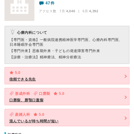
47件
アクセス数 7月:
4,046
| 6月:
4,392
心療内科について
【専門医・資格】
一般病院連携精神医学専門医、心療内科専門医、
日本睡眠学会専門医
【専門外来】
思春期外来・子どもの発達障害専門外来
【診療・治療法】
精神療法、精神分析療法
5.0
信頼できる先生
形成外科
口唇裂
5.0
口唇裂、唇顎口蓋裂
産婦人科
5.0
混んでいるが待ち時間が短い