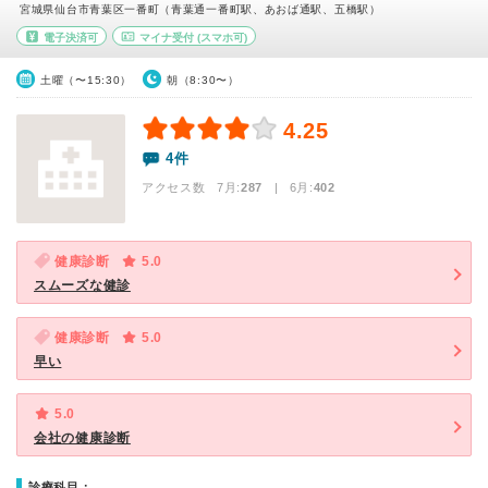
宮城県仙台市青葉区一番町（青葉通一番町駅、あおば通駅、五橋駅）
電子決済可
マイナ受付
(スマホ可)
土曜（〜15:30）
朝（8:30〜）
4.25
4件
アクセス数 7月:
287
| 6月:
402
健康診断
5.0
スムーズな健診
健康診断
5.0
早い
5.0
会社の健康診断
診療科目：