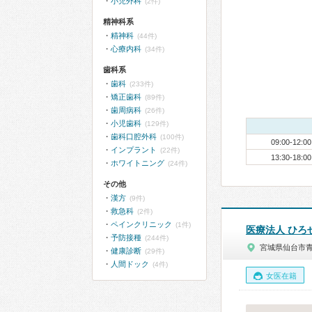
小児外科
(2件)
精神科系
精神科
(44件)
心療内科
(34件)
歯科系
歯科
(233件)
矯正歯科
(89件)
歯周病科
(26件)
小児歯科
(129件)
歯科口腔外科
(100件)
09:00-12:00
インプラント
(22件)
13:30-18:00
ホワイトニング
(24件)
その他
漢方
(9件)
救急科
(2件)
ペインクリニック
(1件)
医療法人 ひろ
予防接種
(244件)
宮城県仙台市
健康診断
(29件)
人間ドック
(4件)
女医在籍