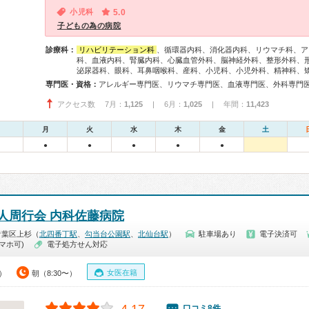
小児科
5.0
子どもの為の病院
診療科：
リハビリテーション科
、循環器内科、消化器内科、リウマチ科、ア
科、血液内科、腎臓内科、心臓血管外科、脳神経外科、整形外科、
泌尿器科、眼科、耳鼻咽喉科、産科、小児科、小児外科、精神科、
専門医・資格：
アクセス数 7月：
1,125
| 6月：
1,025
| 年間：
11,423
月
火
水
木
金
土
●
●
●
●
●
人周行会 内科佐藤病院
青葉区上杉（
北四番丁駅
、
勾当台公園駅
、
北仙台駅
）
駐車場あり
電子決済可
マホ可)
電子処方せん対応
女医在籍
0）
朝（8:30〜）
口コミ8件