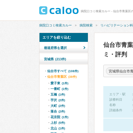
病院口コミ検索カルー - 仙台市青葉区
病院口コミ検索カルー
病院検索
リハビリテーション科
エリアを絞り込む
仙台市青
都道府県を選択
ミ・評判
宮城県
(213件)
宮城県仙台市
仙台市すべて
(108件)
仙台市青葉区
(38件)
愛子東
(1件)
一番町
(1件)
エリア・駅
五橋
(1件)
診療科目
芋沢
(2件)
名称
大町
(2件)
詳細条件
落合
(2件)
花京院
(1件)
上杉
(5件)
北山
(1件)