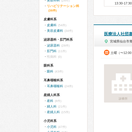
美容外科
(24件)
13:30-17:30
リハビリテーション科
(38件)
皮膚科系
皮膚科
(54件)
美容皮膚科
(34件)
医療法人社団
泌尿器科・肛門科系
宮城県仙台市
泌尿器科
(28件)
肛門科
(11件)
土曜（〜12:0
性病科
(0)
眼科系
眼科
(43件)
耳鼻咽喉科系
耳鼻咽喉科
(24件)
産婦人科系
診療所
産科
(8件)
婦人科
(21件)
産婦人科
(15件)
小児科系
小児科
(47件)