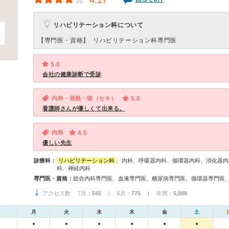
4.17
リハビリテーション科について
【専門医・資格】
リハビリテーション科専門医
5.0
会社の健康診断で受診
内科・発熱・咳（セキ）
5.0
看護師さんが優しくて出来る。
内科
4.5
優しい先生
診療科：
リハビリテーション科
、内科、呼吸器内科、循環器内科、消化器内
科、神経内科
専門医・資格：
アクセス数 7月：
545
| 6月：
775
| 年間：
5,988
月
火
水
木
金
土
●
●
●
●
●
●