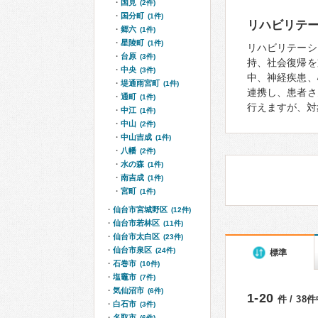
国見
(2件)
国分町
(1件)
リハビリテ
郷六
(1件)
星陵町
(1件)
リハビリテーシ
台原
(3件)
持、社会復帰を
中央
(3件)
中、神経疾患、
堤通雨宮町
(1件)
連携し、患者さ
通町
(1件)
行えますが、対
中江
(1件)
中山
(2件)
中山吉成
(1件)
八幡
(2件)
水の森
(1件)
南吉成
(1件)
宮町
(1件)
仙台市宮城野区
(12件)
仙台市若林区
(11件)
仙台市太白区
(23件)
仙台市泉区
(24件)
標準
石巻市
(10件)
塩竈市
(7件)
気仙沼市
(6件)
1-20
件 / 38
白石市
(3件)
名取市
(6件)