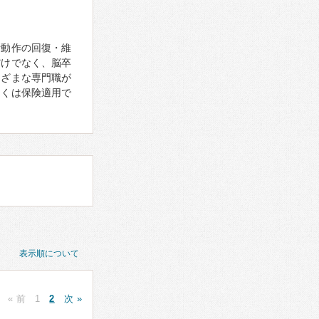
活動作の回復・維
だけでなく、脳卒
まざまな専門職が
多くは保険適用で
表示順について
« 前
1
2
次 »