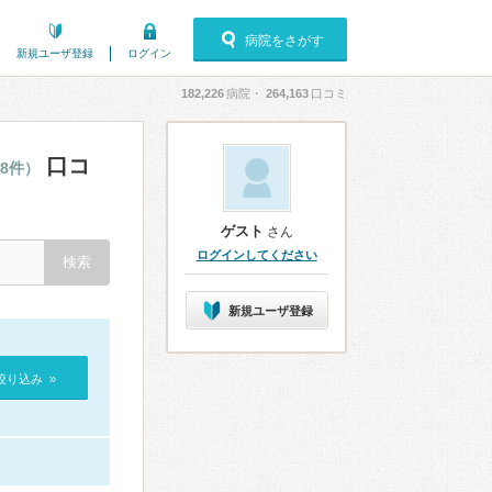
病院をさがす
新規ユーザ登録
ログイン
182,226
病院・
264,163
口コミ
口コ
38件）
ゲスト
さん
ログインしてください
新規ユーザ登録
絞り込み »