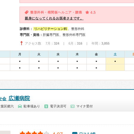
整形外科・椎間板ヘルニア・腰痛
4.5
親身になってくれるお医者さまです。
診療科：
リハビリテーション科
、整形外科
専門医・資格：
肝臓専門医、整形外科専門医
アクセス数 7月：
324
| 6月：
316
| 年間：
3,855
月
火
水
木
金
土
●
●
●
●
●
●
●
●
●
●
●
広瀬病院
せ会
青葉区郷六
駐車場あり
電子決済可
マイナ受付