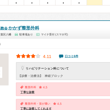
●
●
●
●
●
かかず整形外科
嘉数会
青葉区八幡
駐車場あり
マイナ受付 (スマホ可)
0）
4.11
口コミ6件
リハビリテーション科について
【診療・治療法】
神経ブロック
整形外科
4.5
丁寧な診察
整形外科・首が痛い
4.5
丁寧に診察してくれます