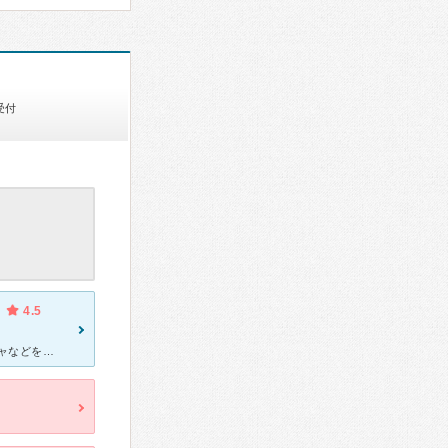
受付
4.5
リハビリで利用しました。 子供が人見知りですが、興味を引くオモチャなどを使って行ってくれていたので、だんだん慣れて毎回しっかりリハビリができていると思います。 女性の先生が担当です。 相談もしや