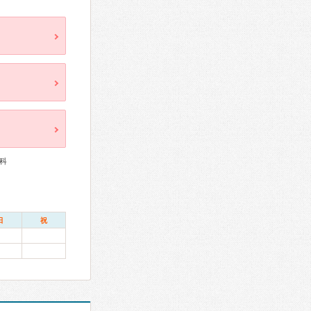
科
日
祝