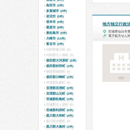
角田市
(3件)
多賀城市
(4件)
岩沼市
(5件)
登米市
(5件)
地方独立行政
栗原市
(8件)
宮城県仙台市
東松島市
(5件)
電子処方せん
大崎市
(14件)
富谷市
(3件)
刈田郡蔵王町
(0)
刈田郡七ヶ宿町
(0)
柴田郡大河原町
(2件)
柴田郡村田町
(1件)
柴田郡柴田町
(0)
柴田郡川崎町
(1件)
病院
伊具郡丸森町
(0)
亘理郡亘理町
(2件)
亘理郡山元町
(2件)
宮城郡松島町
(1件)
宮城郡七ヶ浜町
(0)
宮城郡利府町
(6件)
黒川郡大和町
(4件)
黒川郡大郷町
(0)
黒川郡大衡村
(1件)