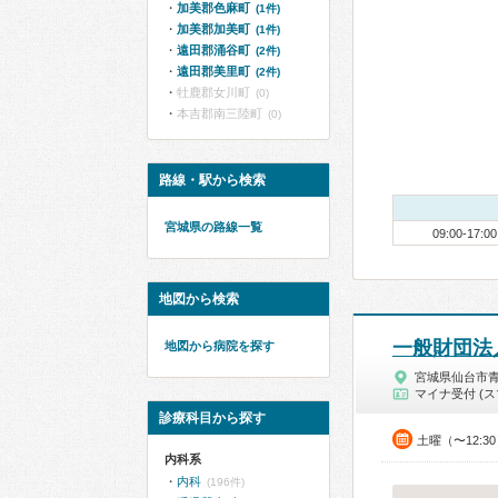
加美郡色麻町
(1件)
加美郡加美町
(1件)
遠田郡涌谷町
(2件)
遠田郡美里町
(2件)
牡鹿郡女川町
(0)
本吉郡南三陸町
(0)
路線・駅から検索
宮城県の路線一覧
09:00-17:00
地図から検索
一般財団法
地図から病院を探す
宮城県仙台市
マイナ受付 (ス
診療科目から探す
土曜（〜12:3
内科系
内科
(196件)