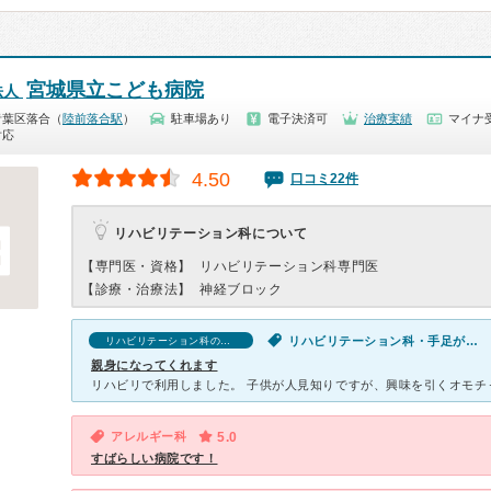
宮城県立こども病院
法人
青葉区落合（
陸前落合駅
）
駐車場あり
電子決済可
治療実績
マイナ
対応
4.50
口コミ22件
リハビリテーション科について
【専門医・資格】
リハビリテーション科専門医
【診療・治療法】
神経ブロック
リハビリテーション科・手足が麻痺する
リハビリテーション科の口コミ
親身になってくれます
アレルギー科
5.0
すばらしい病院です！