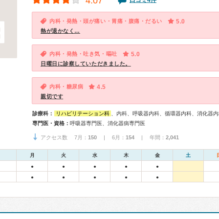
4.07
口コミ4件
内科・発熱・頭が痛い・胃痛・腹痛・だるい
5.0
熱が退かなく…
内科・発熱・吐き気・嘔吐
5.0
日曜日に診察していただきました。
内科・糖尿病
4.5
親切です
診療科：
リハビリテーション科
、内科、呼吸器内科、循環器内科、消化器内
専門医・資格：
呼吸器専門医、消化器病専門医
アクセス数 7月：
150
| 6月：
154
| 年間：
2,041
月
火
水
木
金
土
●
●
●
●
●
●
●
●
●
●