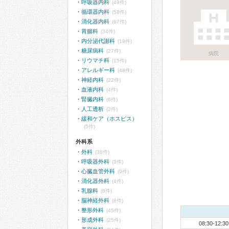
呼吸器内科
(49件)
循環器内科
(58件)
消化器内科
(67件)
胃腸科
(34件)
内分泌代謝科
(19件)
糖尿病科
(27件)
病院
リウマチ科
(15件)
アレルギー科
(48件)
神経内科
(22件)
血液内科
(4件)
腎臓内科
(6件)
人工透析
(2件)
緩和ケア（ホスピス）
(5件)
外科系
外科
(38件)
呼吸器外科
(3件)
心臓血管外科
(9件)
消化器外科
(4件)
乳腺科
(8件)
脳神経外科
(8件)
整形外科
(45件)
形成外科
(25件)
08:30-12:30