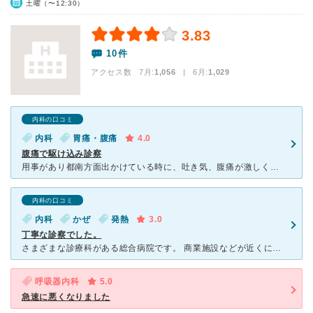
土曜（〜12:30）
3.83
10件
アクセス数 7月:
1,056
| 6月:
1,029
内科の口コミ
内科
胃痛・腹痛
4.0
腹痛で駆け込み診察
用事があり都南方面出かけている時に、吐き気、腹痛が激しく、最寄りのこの病院を受診しました。腹痛が激しかったことを受付に話すと早く診察をしていただけました。内科の先生はとても優しく問診をしてくれました。
内科の口コミ
内科
かぜ
発熱
3.0
丁寧な診察でした。
さまざまな診療科がある総合病院です。 商業施設などが近くにある地域に立地していますが、少し離れているので周辺は比較的のどかです。 建物は新しく清潔感があります。 大きな駐車場も敷地内にあり、具合
呼吸器内科
5.0
急速に悪くなりました