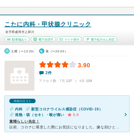
こたに内科・甲状腺クリニック
岩手県盛岡市上厨川
駐車場あり
電子決済可
マイナ受付
電子処方せん対応
土曜（〜13:30）
夜（〜20:00）
3.90
2件
アクセス数 7月:
127
| 6月:
139
内科の口コミ
内科
新型コロナウイルス感染症（COVID-19）
発熱・咳（セキ）・喉が痛い
5.0
素晴らしい先生！
以前、コロナに罹患した際にお世話になりました。嫌な顔ひとつせず、主訴を丁寧に聞いていただき、看護師さん、受付の方すべてにおいてとても親切で感動しました。薬局も隣接しておりますし、ネット予約もできますし