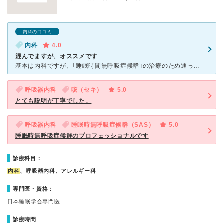
内科の口コミ
内科
4.0
混んでますが、オススメです
基本は内科ですが、｢睡眠時間無呼吸症候群｣の治療のため通ってます。 基本、予約制ですが、混む時は待たされることも多いです。 先生による診察の前には、事前の聞き取りが有り、血圧等を測りながらも、次回
呼吸器内科
咳（セキ）
5.0
とても説明が丁寧でした。
呼吸器内科
睡眠時無呼吸症候群（SAS）
5.0
睡眠時無呼吸症候群のプロフェッショナルです
診療科目：
内科
、呼吸器内科、アレルギー科
専門医・資格：
日本睡眠学会専門医
診療時間