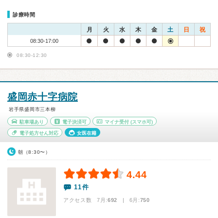
診療時間
月
火
水
木
金
土
日
祝
08:30-17:00
08:30-12:30
盛岡赤十字病院
岩手県盛岡市三本柳
駐車場あり
電子決済可
マイナ受付
(スマホ可)
電子処方せん対応
女医在籍
朝（8:30〜）
4.44
11件
アクセス数 7月:
692
| 6月:
750