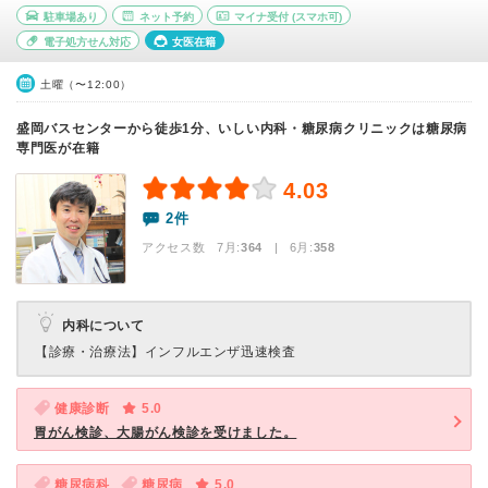
駐車場あり
ネット予約
マイナ受付
(スマホ可)
電子処方せん対応
女医在籍
土曜（〜12:00）
盛岡バスセンターから徒歩1分、いしい内科・糖尿病クリニックは糖尿病
専門医が在籍
4.03
2件
アクセス数 7月:
364
| 6月:
358
内科について
【診療・治療法】
インフルエンザ迅速検査
健康診断
5.0
胃がん検診、大腸がん検診を受けました。
糖尿病科
糖尿病
5.0