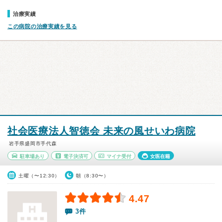
治療実績
この病院の治療実績を見る
社会医療法人智徳会 未来の風せいわ病院
岩手県盛岡市手代森
駐車場あり
電子決済可
マイナ受付
女医在籍
土曜（〜12:30）
朝（8:30〜）
4.47
3件