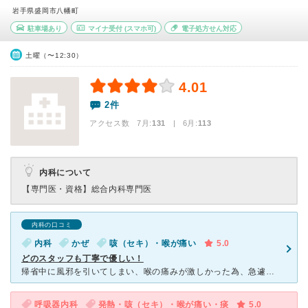
岩手県盛岡市八幡町
駐車場あり
マイナ受付
(スマホ可)
電子処方せん対応
土曜（〜12:30）
4.01
2件
アクセス数 7月:
131
| 6月:
113
内科について
【専門医・資格】
総合内科専門医
内科の口コミ
内科
かぜ
咳（セキ）・喉が痛い
5.0
どのスタッフも丁寧で優しい！
帰省中に風邪を引いてしまい、喉の痛みが激しかった為、急遽受診しました。 街中の医院なので、駐車場は狭く感じますが、建物は新しく清潔感があります。 待合室は広くなく、席はあまりありません。 受
呼吸器内科
発熱・咳（セキ）・喉が痛い・痰
5.0