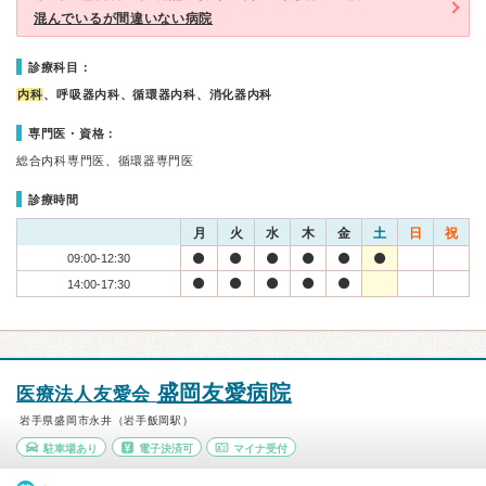
混んでいるが間違いない病院
診療科目：
内科
、呼吸器内科、循環器内科、消化器内科
専門医・資格：
総合内科専門医、循環器専門医
診療時間
月
火
水
木
金
土
日
祝
09:00-12:30
14:00-17:30
盛岡友愛病院
医療法人友愛会
岩手県盛岡市永井（岩手飯岡駅）
駐車場あり
電子決済可
マイナ受付