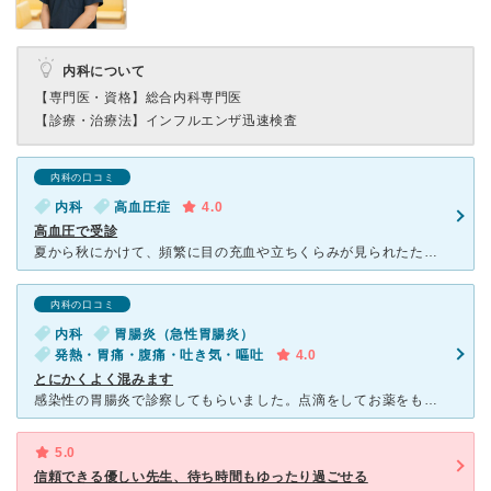
内科について
【専門医・資格】
総合内科専門医
【診療・治療法】
インフルエンザ迅速検査
内科の口コミ
内科
高血圧症
4.0
高血圧で受診
夏から秋にかけて、頻繁に目の充血や立ちくらみが見られたため、職場の上司に相談したところ、高血圧を指摘され、血圧を測ってみると、上140台、下90台だったため、上司の紹介でこちらの病院を受診しました。
内科の口コミ
内科
胃腸炎（急性胃腸炎）
発熱・胃痛・腹痛・吐き気・嘔吐
4.0
とにかくよく混みます
感染性の胃腸炎で診察してもらいました。点滴をしてお薬をもらい2、3日で回復しました。建物が新しく大きくなりましたが相変わらずの混み様です。お年寄りから赤ちゃんまで大勢待合室で待っています。キッズスペー
5.0
信頼できる優しい先生、待ち時間もゆったり過ごせる