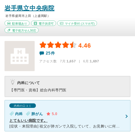
岩手県立中央病院
岩手県盛岡市上田（上盛岡駅）
駐車場あり
電子決済可
マイナ受付
(スマホ可)
電子処方せん対応
4.46
25件
アクセス数 7月:
1,657
| 6月:
1,697
内科について
【専門医・資格】
総合内科専門医
内科の口コミ
内科
肺がん
5.0
とてもいい病院です。
[症状・来院理由] 祖父が肺ガンで入院していて、お見舞いに何度も通いました。 [医師の診断・治療法] 抗ガン治療をおこなってもらっていました。 吐き気など副作用もひどかったようですが、付き添い