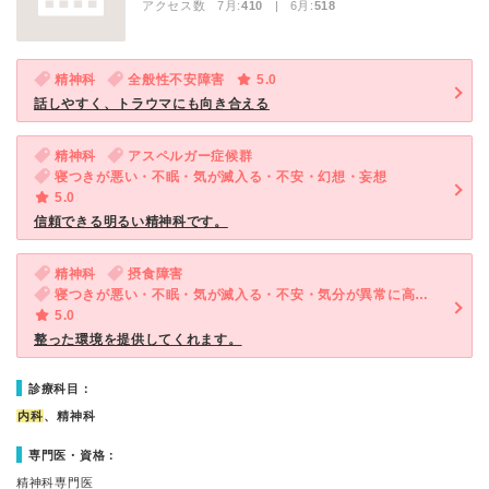
アクセス数 7月:
410
| 6月:
518
精神科
全般性不安障害
5.0
話しやすく、トラウマにも向き合える
精神科
アスペルガー症候群
寝つきが悪い・不眠・気が滅入る・不安・幻想・妄想
5.0
信頼できる明るい精神科です。
精神科
摂食障害
寝つきが悪い・不眠・気が滅入る・不安・気分が異常に高揚している
5.0
整った環境を提供してくれます。
診療科目：
内科
、精神科
専門医・資格：
精神科専門医