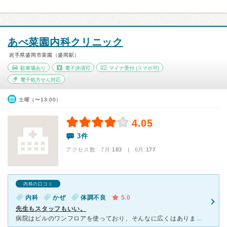
あべ菜園内科クリニック
岩手県盛岡市菜園（盛岡駅）
駐車場あり
電子決済可
マイナ受付
(スマホ可)
電子処方せん対応
土曜（〜13:00）
4.05
3件
アクセス数 7月:
183
| 6月:
177
内科の口コミ
内科
かぜ
体調不良
5.0
先生もスタッフもいい。
病院はビルのワンフロアを使っており、そんなに広くはありませんが、とても綺麗で清潔感のある院内です。そこまで混み合っているわけではないので、体調の悪いときは割とすぐに通していただけるのでとても助かってい