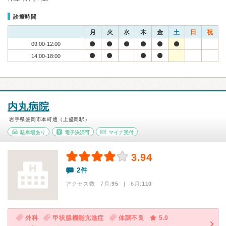
診療時間
月
火
水
木
金
土
日
祝
09:00-12:00
14:00-18:00
内丸病院
岩手県盛岡市本町通（上盛岡駅）
駐車場あり
電子決済可
マイナ受付
3.94
2件
アクセス数 7月:
95
| 6月:
110
外科
甲状腺機能亢進症
体調不良
5.0