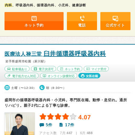
内科
、呼吸器内科、循環器内科、小児科、健康診断
ネット予約
電話
公式サイト
臼井循環器呼吸器内科
医療法人禄三堂
岩手県盛岡市松園（厨川駅）
駐車場あり
電子決済可
ネット予約
マイナ受付
電子処方せん対応
オンライン診療対応
女医在籍
土曜（〜12:30）
朝（8:30〜）
盛岡市の循環器呼吸器内科・小児科。専門医在籍。動悸・息切れ。通所
リハビリ。親子2代による丁寧な診療。
4.07
5件
17件
アクセス数 7月:
447
| 6月:
488