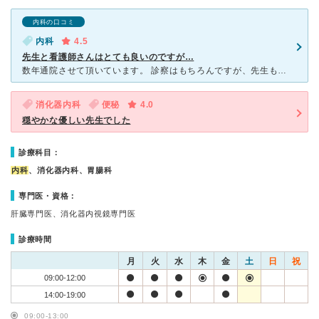
内科の口コミ
内科
4.5
先生と看護師さんはとても良いのですが…
数年通院させて頂いています。 診察はもちろんですが、先生も看護師さんもいい方で安心して通院しております。 診察・治療内容もわかり易い説明をしてくださいますし、看護師皆さん注射が上手です！ 診察が
消化器内科
便秘
4.0
穏やかな優しい先生でした
診療科目：
内科
、消化器内科、胃腸科
専門医・資格：
肝臓専門医、消化器内視鏡専門医
診療時間
月
火
水
木
金
土
日
祝
09:00-12:00
14:00-19:00
09:00-13:00