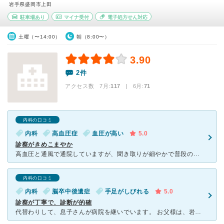
岩手県盛岡市上田
駐車場あり
マイナ受付
電子処方せん対応
土曜（〜14:00）
朝（8:00〜）
3.90
2件
アクセス数 7月:
117
| 6月:
71
内科の口コミ
内科
高血圧症
血圧が高い
5.0
診察がきめこまやか
高血圧と通風で通院していますが、聞き取りが細やかで普段の生活から的確なアドバイスをくださいます。投薬も的確で血圧は現在安定しており尿酸値も正常です。糖尿病の専門医でもあり血糖コントロールのアドバイスも
内科の口コミ
内科
脳卒中後遺症
手足がしびれる
5.0
診察が丁寧で、診断が的確
代替わりして、息子さんが病院を継いでいます。 お父様は、岩手県の医師会長をなさっています。お父様は診断に自信を持っていて、また、他のお医者さん方をよく知っており、適切な専門医さんを紹介するのが本当に