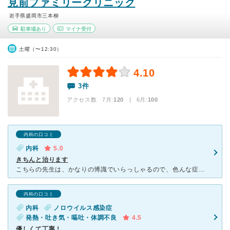
見前ファミリークリニック
岩手県盛岡市三本柳
駐車場あり
マイナ受付
土曜（〜12:30）
4.10
3件
アクセス数 7月:
120
| 6月:
100
内科の口コミ
内科
5.0
きちんと治ります
こちらの先生は、かなりの博識でいらっしゃるので、色んな症状に対処して下さいます。私は副鼻腔炎から熱を出したり顔が腫れたりするのですが、耳鼻科に行くよりすぐに治ります。優しくて、こちらの話をよく聞いてか
内科の口コミ
内科
ノロウイルス感染症
発熱・吐き気・嘔吐・体調不良
4.5
優しくて丁寧！