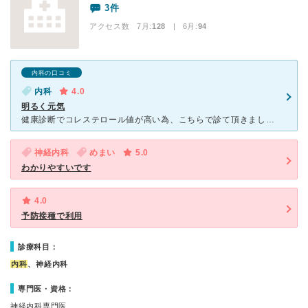
3件
アクセス数 7月:
128
| 6月:
94
内科の口コミ
内科
4.0
明るく元気
健康診断でコレステロール値が高い為、こちらで診て頂きました。 血液検査をし内服薬を処方して頂いたら数か月で基準値になり、 診て頂いてよかったです。 駐車場は、広く、敷地内に薬局もあるので便利
神経内科
めまい
5.0
わかりやすいです
4.0
予防接種で利用
診療科目：
内科
、神経内科
専門医・資格：
神経内科専門医