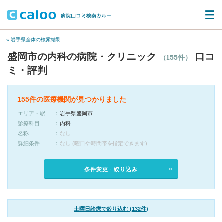
« 岩手県全体の検索結果
盛岡市の内科の病院・クリニック
口コ
（155件）
ミ・評判
155件の医療機関が見つかりました
エリア・駅
岩手県盛岡市
診療科目
内科
名称
なし
詳細条件
なし (曜日や時間帯を指定できます)
条件変更・絞り込み
土曜日診療で絞り込む (132件)