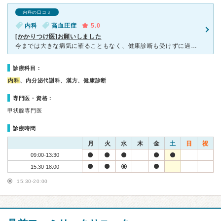
内科の口コミ
内科
高血圧症
5.0
[かかりつけ医]お願いしました
今までは大きな病気に罹ることもなく、健康診断も受けずに過ごして来ましたが、 最近高血圧が続き、ネットで探して来院することになりました。 院内は清潔でいつも季節のタペストリーが飾られ、スタッフの
診療科目：
内科
、内分泌代謝科、漢方、健康診断
専門医・資格：
甲状腺専門医
診療時間
月
火
水
木
金
土
日
祝
09:00-13:30
15:30-18:00
15:30-20:00