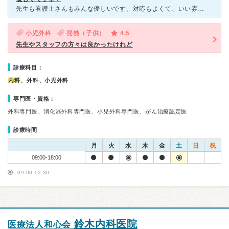
先生も看護士さんもみんな優しいです。対応もよくて、いい雰囲気です。 待合室では熱ある人は席を別けているようでした。午前中は年配の患者さんが多くてちょっと待ち時間が長いこともありました。子供は少ないと
小児外科
発熱（子供）
4.5
先生やスタッフの方々は良かったけれど
診療科目：
内科
、外科、小児外科
専門医・資格：
外科専門医、消化器外科専門医、小児外科専門医、がん治療認定医
診療時間
月
火
水
木
金
土
日
祝
09:00-18:00
09:00-12:30
鈴木内科医院
医療法人和心会