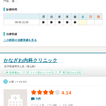
門医、循…
診療時間
月
火
水
木
金
土
日
祝
08:30-11:00
治療実績
この病院の治療実績を見る
かなざわ内科クリニック
岩手県盛岡市上堂（青山駅）
駐車場あり
マイナ受付
(スマホ可)
電子処方せん対応
土曜（〜15:00）
4.14
5件
アクセス数 7月:
186
| 6月:
138