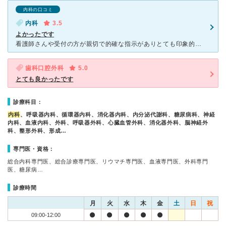
内科の口コミ
内科
3.5
よかったです
看護師さんや受付の方が親切で的確な指示がありとても印象的でした。また先生もハキハキとしてて話もしやすく何でも相談出来る先生でした。 私の印象からすると無駄な検査とかはなく必要な事だけしてパッパッと終
歯科口腔外科
5.0
とても良かったです
診療科目：
内科
、呼吸器内科、循環器内科、消化器内科、内分泌代謝科、糖尿病科、神経
内科、血液内科、外科、呼吸器外科、心臓血管外科、消化器外科、脳神経外
科、整形外科、形成…
専門医・資格：
総合内科専門医、総合診療専門医、リウマチ専門医、血液専門医、外科専門
医、糖尿病…
診療時間
月
火
水
木
金
土
日
祝
09:00-12:00