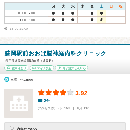
月
火
水
木
金
土
日
祝
09:00-12:00
14:00-18:00
13:00-15:00
盛岡駅前おおば脳神経内科クリニック
岩手県盛岡市盛岡駅前通（盛岡駅）
駐車場あり
マイナ受付
電子処方せん対応
土曜（〜12:00）
3.92
2件
アクセス数 7月:
153
| 6月:
130
内科について