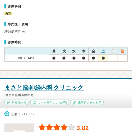
診療科目：
内科
専門医・資格：
糖尿病専門医
診療時間
月
火
水
木
金
土
日
祝
08:00-14:00
まさと脳神経内科クリニック
岩手県盛岡市向中野
駐車場あり
マイナ受付
(スマホ可)
電子処方せん対応
土曜（〜12:00）
3.82