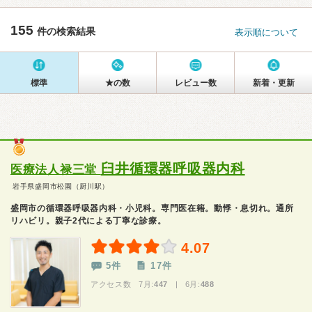
155
件の検索結果
表示順について
標準
★の数
レビュー数
新着・更新
臼井循環器呼吸器内科
医療法人禄三堂
岩手県盛岡市松園（厨川駅）
盛岡市の循環器呼吸器内科・小児科。専門医在籍。動悸・息切れ。通所
リハビリ。親子2代による丁寧な診療。
4.07
5件
17件
アクセス数 7月:
447
| 6月:
488