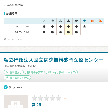
泌尿器科専門医
診療時間
月
火
水
木
金
土
日
祝
09:00-12:00
14:00-18:00
09:00-13:00
独立行政法人国立病院機構盛岡医療センター
岩手県盛岡市青山（青山駅）
駐車場あり
電子決済可
マイナ受付
(スマホ可)
電子処方せん対応
朝（8:30〜）
－
0件