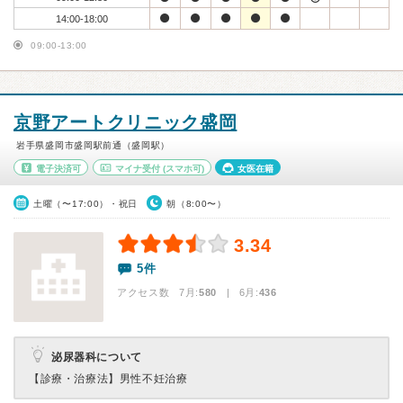
14:00-18:00
09:00-13:00
京野アートクリニック盛岡
岩手県盛岡市盛岡駅前通（盛岡駅）
電子決済可
マイナ受付
(スマホ可)
女医在籍
土曜（〜17:00）・祝日
朝（8:00〜）
3.34
5件
アクセス数 7月:
580
| 6月:
436
泌尿器科について
【診療・治療法】
男性不妊治療