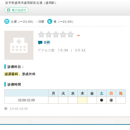
岩手県盛岡市盛岡駅前北通（盛岡駅）
電子決済可
土曜（〜21:00）・日曜
夜（〜21:00）
－
0件
アクセス数 7月:
30
| 6月:
12
診療科目：
泌尿器科
、形成外科
診療時間
月
火
水
木
金
土
日
祝
15:00-21:00
10:00-18:00