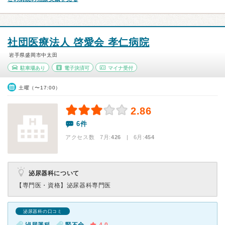
社団医療法人 啓愛会 孝仁病院
岩手県盛岡市中太田
駐車場あり
電子決済可
マイナ受付
土曜（〜17:00）
2.86
6件
アクセス数 7月:
426
| 6月:
454
泌尿器科について
【専門医・資格】
泌尿器科専門医
泌尿器科の口コミ