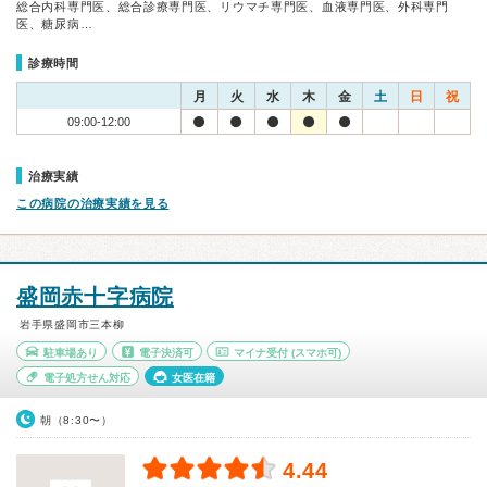
総合内科専門医、総合診療専門医、リウマチ専門医、血液専門医、外科専門
医、糖尿病…
診療時間
月
火
水
木
金
土
日
祝
09:00-12:00
治療実績
この病院の治療実績を見る
盛岡赤十字病院
岩手県盛岡市三本柳
駐車場あり
電子決済可
マイナ受付
(スマホ可)
電子処方せん対応
女医在籍
朝（8:30〜）
4.44