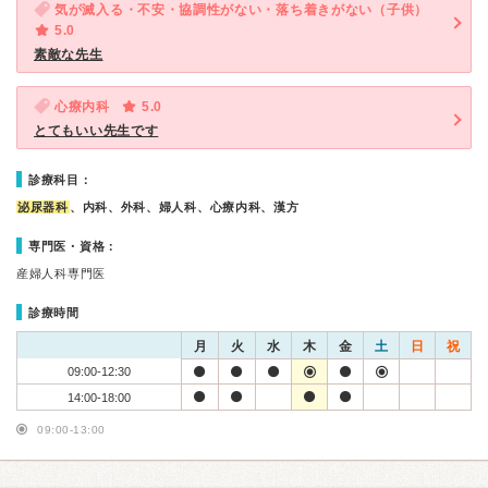
気が滅入る・不安・協調性がない・落ち着きがない（子供）
5.0
素敵な先生
心療内科
5.0
とてもいい先生です
診療科目：
泌尿器科
、内科、外科、婦人科、心療内科、漢方
専門医・資格：
産婦人科専門医
診療時間
月
火
水
木
金
土
日
祝
09:00-12:30
14:00-18:00
09:00-13:00