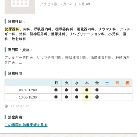
アクセス数 7月:
52
| 6月:
49
診療科目：
泌尿器科
、内科、呼吸器内科、循環器内科、消化器内科、リウマチ科、アレル
ギー科、外科、脳神経外科、整形外科、リハビリテーション科、小児科、歯
科、放射線科
専門医・資格：
アレルギー専門医、リウマチ専門医、呼吸器専門医、循環器専門医、神経内科
専門医、…
診療時間
月
火
水
木
金
土
日
祝
08:30-12:00
13:00-15:30
13:30-15:30
治療実績
この病院の治療実績を見る