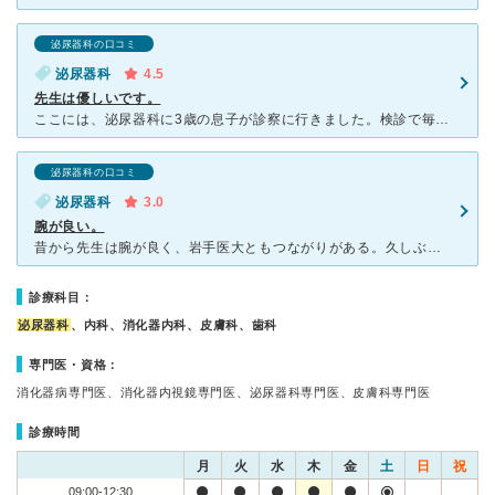
泌尿器科の口コミ
泌尿器科
4.5
先生は優しいです。
ここには、泌尿器科に3歳の息子が診察に行きました。検診で毎度睾丸が下にないと指摘を受けており、診察してもらいました。泌尿器科は、お年寄りで混んでいて、待ち時間も30分くらいかかりました。先生は、お年寄
泌尿器科の口コミ
泌尿器科
3.0
腕が良い。
昔から先生は腕が良く、岩手医大ともつながりがある。久しぶりに訪れて受診したら、代替わりしていたが、腕は良いままでとても、繁盛していた。看護師と受け付けにいる事務員の対応が上から目線で、口調も強く、不快
診療科目：
泌尿器科
、内科、消化器内科、皮膚科、歯科
専門医・資格：
消化器病専門医、消化器内視鏡専門医、泌尿器科専門医、皮膚科専門医
診療時間
月
火
水
木
金
土
日
祝
09:00-12:30