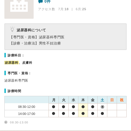
0件
アクセス数 7月:
18
| 6月:
25
泌尿器科について
【専門医・資格】
泌尿器科専門医
【診療・治療法】
男性不妊治療
診療科目：
泌尿器科
、皮膚科
専門医・資格：
泌尿器科専門医
診療時間
月
火
水
木
金
土
日
祝
08:30-12:00
14:00-17:00
08:30-13:00