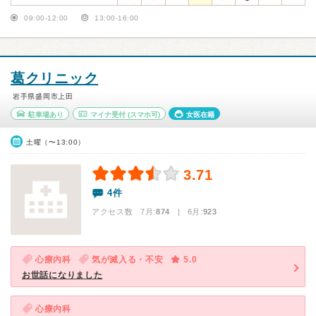
09:00-12:00
13:00-16:00
葛クリニック
岩手県盛岡市上田
駐車場あり
マイナ受付
(スマホ可)
女医在籍
土曜（〜13:00）
3.71
4件
アクセス数 7月:
874
| 6月:
923
心療内科
気が滅入る・不安
5.0
お世話になりました
心療内科