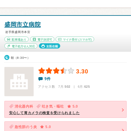
盛岡市立病院
岩手県盛岡市本宮
駐車場あり
電子決済可
マイナ受付
(スマホ可)
電子処方せん対応
女医在籍
朝（8:30〜）
3.30
9件
アクセス数 7月:
502
| 6月:
625
消化器内科
吐き気・嘔吐
5.0
安心して胃カメラの検査を受けられました
急性胆のう炎
5.0