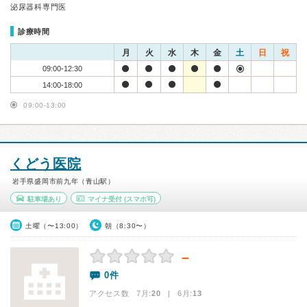
泌尿器科専門医
診療時間
月
火
水
木
金
土
日
祝
09:00-12:30
14:00-18:00
09:00-13:00
くどう医院
岩手県盛岡市前九年（青山駅）
駐車場あり
マイナ受付
(スマホ可)
土曜（〜13:00）
朝（8:30〜）
－
0件
アクセス数 7月:
20
| 6月:
13