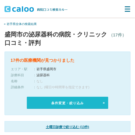
« 岩手県全体の検索結果
盛岡市の泌尿器科の病院・クリニック
（17件）
口コミ・評判
17件の医療機関が見つかりました
エリア・駅
岩手県盛岡市
診療科目
泌尿器科
名称
なし
詳細条件
なし (曜日や時間帯を指定できます)
条件変更・絞り込み
土曜日診療で絞り込む (13件)