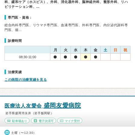
科、緩和ケア（ホスピス）、外科、消化器外科、脳神経外科、整形外科、リハ
ビリテーション科、…
専門医・資格：
総合内科専門医、リウマチ専門医、血液専門医、外科専門医、内分泌代謝科専
門医、循…
診療時間
月
火
水
木
金
土
日
祝
08:30-11:00
治療実績
この病院の治療実績を見る
盛岡友愛病院
医療法人友愛会
岩手県盛岡市永井（岩手飯岡駅）
駐車場あり
電子決済可
マイナ受付
土曜（〜12:30）