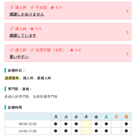
婦人科
不妊症
5.0
感謝しかありません
婦人科
5.0
感謝しています
婦人科
生理不順（女性）
4.0
通いやすい
診療科目：
泌尿器科
、婦人科、産婦人科
専門医・資格：
産婦人科専門医、生殖医療専門医
診療時間
月
火
水
木
金
土
日
祝
08:00-12:00
14:00-17:00