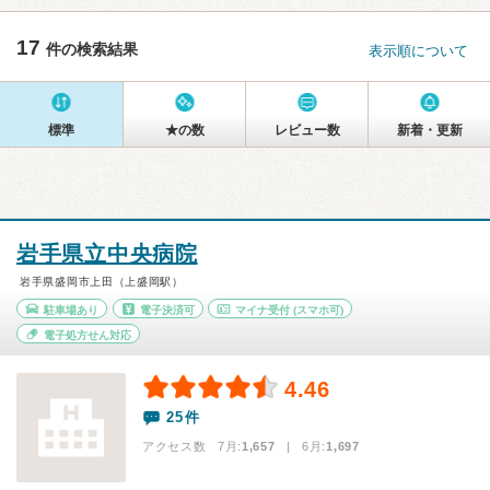
17
件の検索結果
表示順について
標準
★の数
レビュー数
新着・更新
岩手県立中央病院
岩手県盛岡市上田（上盛岡駅）
駐車場あり
電子決済可
マイナ受付
(スマホ可)
電子処方せん対応
4.46
25件
アクセス数 7月:
1,657
| 6月:
1,697