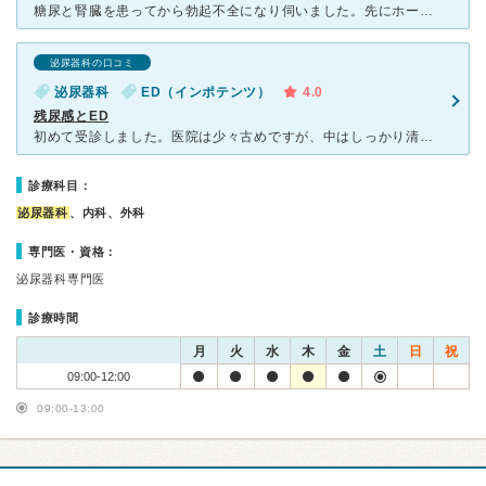
糖尿と腎臓を患ってから勃起不全になり伺いました。先にホームページからメールで質問させて頂き不安を取り除いてから伺いました。事前にいつ頃からかなどメールで相談していたので先生も対応がスムーズでした。女性
泌尿器科の口コミ
泌尿器科
ED（インポテンツ）
4.0
残尿感とED
初めて受診しました。医院は少々古めですが、中はしっかり清掃が行き届いており私は全く気になりませんでした。2階建てで、1階は受付や診察室、2階は検査室のようです。 受付には女性の方がいましたが「初
診療科目：
泌尿器科
、内科、外科
専門医・資格：
泌尿器科専門医
診療時間
月
火
水
木
金
土
日
祝
09:00-12:00
09:00-13:00