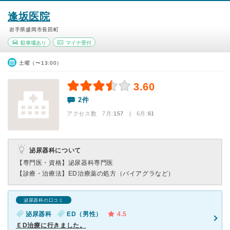
逢坂医院
岩手県盛岡市長田町
駐車場あり
マイナ受付
土曜（〜13:00）
3.60
2件
アクセス数 7月:
157
| 6月:
61
泌尿器科について
【専門医・資格】
泌尿器科専門医
【診療・治療法】
ED治療薬の処方（バイアグラなど）
泌尿器科の口コミ
泌尿器科
ED（男性）
4.5
ＥD治療に行きました。