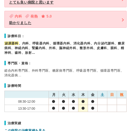
とても良い病院と思います
内科
発熱
5.0
助かりました
診療科目：
泌尿器科
、内科、呼吸器内科、循環器内科、消化器内科、内分泌代謝科、糖尿
病科、神経内科、腎臓内科、外科、脳神経外科、整形外科、皮膚科、眼科、精
神科、歯科、放射…
専門医・資格：
総合内科専門医、外科専門医、糖尿病専門医、呼吸器専門医、循環器専門医、
消化器病…
診療時間
月
火
水
木
金
土
日
祝
08:30-12:00
13:30-17:00
治療実績
この病院の治療実績を見る