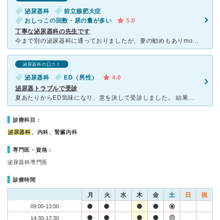
泌尿器科
前立腺肥大症
おしっこの回数・尿の量が多い
5.0
丁寧な泌尿器科の先生です
今まで別の泌尿器科に通っておりましたが、妻の勧めもありmonakaの3Fにできた泌尿器科に伺いました。スタッフの方は優しく丁寧で、病院自体も新しく清潔感があります。尿検査のトイレもきれいなので、検査の
泌尿器科の口コミ
泌尿器科
ED（男性）
4.0
泌尿器トラブルで受診
夏あたりからED気味になり、意を決して受診しました。 結果的には他の病院で糖尿病になりかけていると受診されたのに関係しており、糖尿病の症状の一つだったようです。 こちらを受診する数週間前に
診療科目：
泌尿器科
、内科、腎臓内科
専門医・資格：
泌尿器科専門医
診療時間
月
火
水
木
金
土
日
祝
09:00-13:00
14:30-17:30