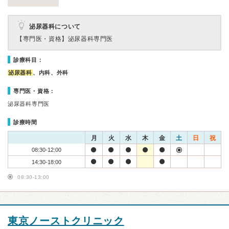
泌尿器科について
【専門医・資格】
泌尿器科専門医
診療科目：
泌尿器科
、内科、外科
専門医・資格：
泌尿器科専門医
診療時間
月
火
水
木
金
土
日
祝
08:30-12:00
14:30-18:00
08:30-13:00
東京ノーストクリニック