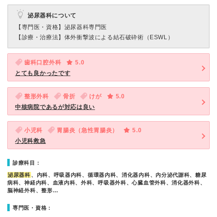
泌尿器科について
【専門医・資格】
泌尿器科専門医
【診療・治療法】
体外衝撃波による結石破砕術（ESWL）
歯科口腔外科
5.0
とても良かったです
整形外科
骨折
けが
5.0
中核病院であるが対応は良い
小児科
胃腸炎（急性胃腸炎）
5.0
小児科救急
診療科目：
泌尿器科
、内科、呼吸器内科、循環器内科、消化器内科、内分泌代謝科、糖尿
病科、神経内科、血液内科、外科、呼吸器外科、心臓血管外科、消化器外科、
脳神経外科、整形…
専門医・資格：