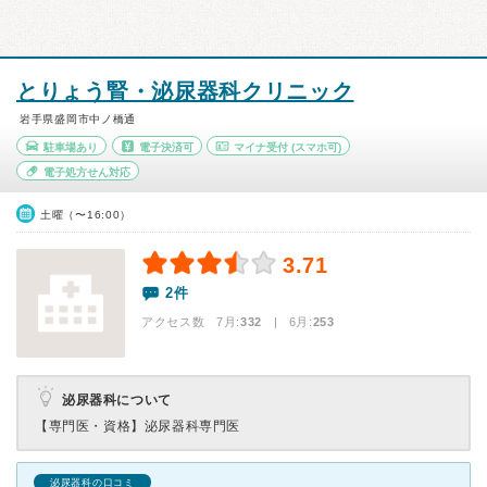
とりょう腎・泌尿器科クリニック
岩手県盛岡市中ノ橋通
駐車場あり
電子決済可
マイナ受付
(スマホ可)
電子処方せん対応
土曜（〜16:00）
3.71
2件
アクセス数 7月:
332
| 6月:
253
泌尿器科について
【専門医・資格】
泌尿器科専門医
泌尿器科の口コミ