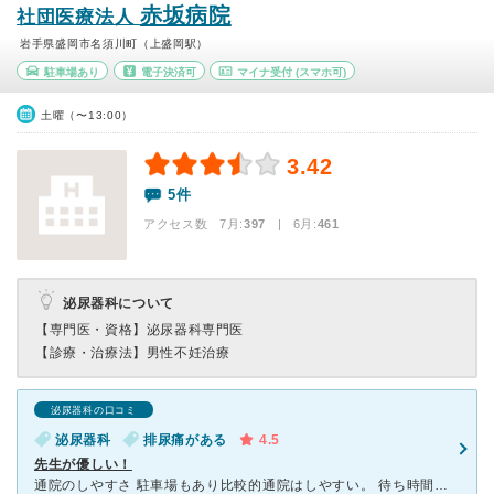
赤坂病院
社団医療法人
岩手県盛岡市名須川町（上盛岡駅）
駐車場あり
電子決済可
マイナ受付
(スマホ可)
土曜（〜13:00）
3.42
5件
アクセス数 7月:
397
| 6月:
461
泌尿器科について
【専門医・資格】
泌尿器科専門医
【診療・治療法】
男性不妊治療
泌尿器科の口コミ
泌尿器科
排尿痛がある
4.5
先生が優しい！
通院のしやすさ 駐車場もあり比較的通院はしやすい。 待ち時間 30分程度でマンガ(クレヨンしんちゃんなど)があり、時間は潰せる。 受付・スタッフ対応 対応が素早く、とてもよかった。