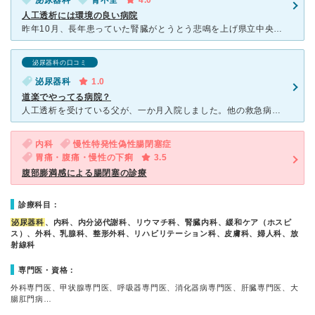
泌尿器科
腎不全
4.0
人工透析には環境の良い病院
昨年10月、長年患っていた腎臓がとうとう悲鳴を上げ県立中央病院に緊急入院後、こちらの病院で人工透析でお世話になっております。 月に二回の胸部レントゲン、採血で管理をきちんと行っています。 ワタシは
泌尿器科の口コミ
泌尿器科
1.0
道楽でやってる病院？
人工透析を受けている父が、一か月入院しました。他の救急病院からの転院という経緯です。寝たきり状態なので、リハビリと人工透析を受ける為の入院でした。 印象は、最悪です。 まず入院初日、担当医
内科
慢性特発性偽性腸閉塞症
胃痛・腹痛・慢性の下痢
3.5
腹部膨満感による腸閉塞の診療
診療科目：
泌尿器科
、内科、内分泌代謝科、リウマチ科、腎臓内科、緩和ケア（ホスピ
ス）、外科、乳腺科、整形外科、リハビリテーション科、皮膚科、婦人科、放
射線科
専門医・資格：
外科専門医、甲状腺専門医、呼吸器専門医、消化器病専門医、肝臓専門医、大
腸肛門病…