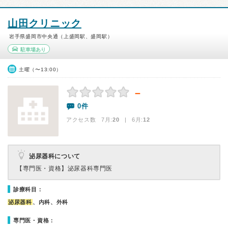
山田クリニック
岩手県盛岡市中央通（上盛岡駅、盛岡駅）
駐車場あり
土曜（〜13:00）
－
0件
アクセス数 7月:
20
| 6月:
12
泌尿器科について
【専門医・資格】
泌尿器科専門医
診療科目：
泌尿器科
、内科、外科
専門医・資格：