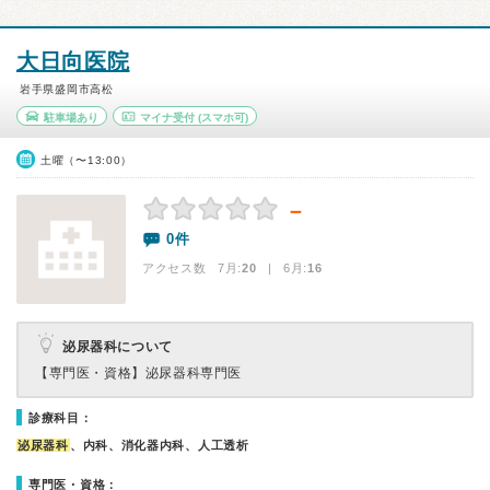
大日向医院
岩手県盛岡市高松
駐車場あり
マイナ受付
(スマホ可)
土曜（〜13:00）
－
0件
アクセス数 7月:
20
| 6月:
16
泌尿器科について
【専門医・資格】
泌尿器科専門医
診療科目：
泌尿器科
、内科、消化器内科、人工透析
専門医・資格：