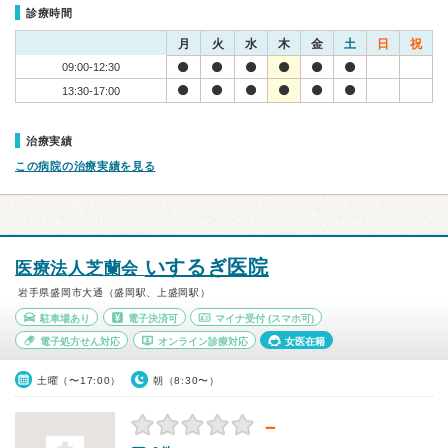
診療時間
月
火
水
木
金
土
日
祝
09:00-12:30
13:30-17:00
治療実績
この病院の治療実績を見る
いするぎ医院
医療法人芝蘭会
岩手県盛岡市大通（盛岡駅、上盛岡駅）
駐車場あり
電子決済可
マイナ受付
(スマホ可)
電子処方せん対応
オンライン診療対応
女医在籍
土曜（〜17:00）
朝（8:30〜）
－