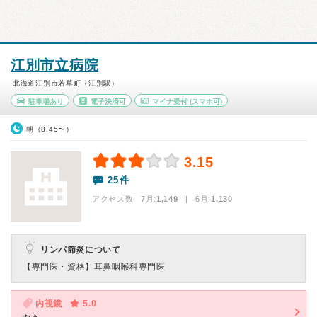
江別市立病院
北海道江別市若草町（江別駅）
駐車場あり
電子決済可
マイナ受付
(スマホ可)
朝（8:45〜）
3.15
25件
アクセス数 7月:
1,149
| 6月:
1,130
リンパ節炎について
【専門医・資格】
耳鼻咽喉科専門医
内視鏡
5.0