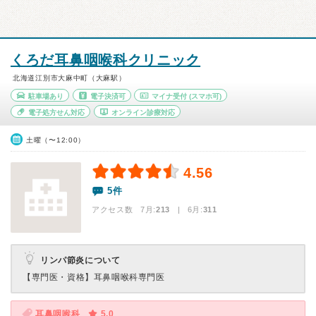
くろだ耳鼻咽喉科クリニック
北海道江別市大麻中町（大麻駅）
駐車場あり
電子決済可
マイナ受付
(スマホ可)
電子処方せん対応
オンライン診療対応
土曜（〜12:00）
4.56
5件
アクセス数 7月:
213
| 6月:
311
リンパ節炎について
【専門医・資格】
耳鼻咽喉科専門医
耳鼻咽喉科
5.0