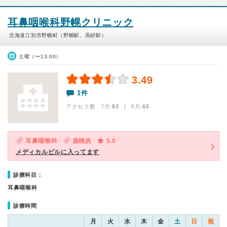
耳鼻咽喉科野幌クリニック
北海道江別市野幌町（野幌駅、高砂駅）
土曜（〜13:00）
3.49
1件
アクセス数 7月:
83
| 6月:
65
耳鼻咽喉科
扁桃炎
5.0
メディカルビルに入ってます
診療科目：
耳鼻咽喉科
診療時間
月
火
水
木
金
土
日
祝