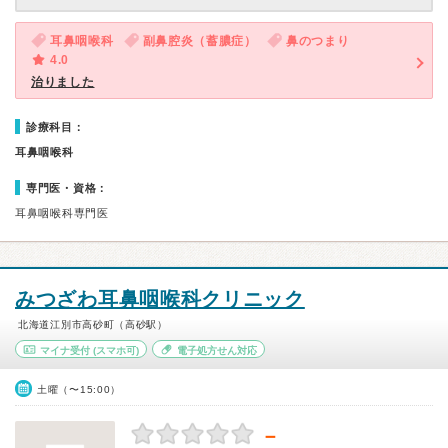
耳鼻咽喉科
副鼻腔炎（蓄膿症）
鼻のつまり
4.0
治りました
診療科目：
耳鼻咽喉科
専門医・資格：
耳鼻咽喉科専門医
みつざわ耳鼻咽喉科クリニック
北海道江別市高砂町（高砂駅）
マイナ受付
(スマホ可)
電子処方せん対応
土曜（〜15:00）
－