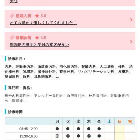
安心
産婦人科
5.0
とても温かく優しくしてくれました！
健康診断
4.5
副院長の説明と受付の接客が良い
診療科目：
内科、呼吸器内科、循環器内科、消化器内科、腎臓内科、人工透析、外科、消
化器外科、乳腺科、脳神経外科、整形外科、リハビリテーション科、皮膚科、
泌尿器科、眼科、耳鼻咽喉科、…
専門医・資格：
総合内科専門医、アレルギー専門医、血液専門医、外科専門医、呼吸器専門
医、循環器…
診療時間
月
火
水
木
金
土
日
祝
08:45-12:00
13:30-16:00