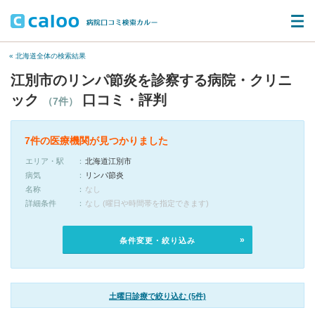
« 北海道全体の検索結果
江別市のリンパ節炎を診察する病院・クリニ
ック
口コミ・評判
（7件）
7件の医療機関が見つかりました
エリア・駅
北海道江別市
病気
リンパ節炎
名称
なし
詳細条件
なし (曜日や時間帯を指定できます)
条件変更・絞り込み
土曜日診療で絞り込む (5件)