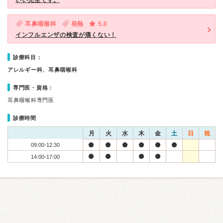
いい先生です。
耳鼻咽喉科
発熱
5.0
インフルエンザの検査が痛くない！
診療科目：
アレルギー科、耳鼻咽喉科
専門医・資格：
耳鼻咽喉科専門医
診療時間
月
火
水
木
金
土
日
祝
09:00-12:30
14:00-17:00