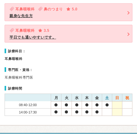
耳鼻咽喉科
鼻のつまり
5.0
親身な先生方
耳鼻咽喉科
3.5
平日でも通いやすいです。
診療科目：
耳鼻咽喉科
専門医・資格：
耳鼻咽喉科専門医
診療時間
月
火
水
木
金
土
日
祝
08:40-12:00
14:00-17:30