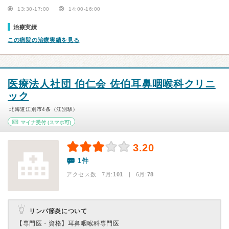
13:30-17:00
14:00-16:00
治療実績
この病院の治療実績を見る
医療法人社団 伯仁会 佐伯耳鼻咽喉科クリニ
ック
北海道江別市4条（江別駅）
マイナ受付
(スマホ可)
3.20
1件
アクセス数 7月:
101
| 6月:
78
リンパ節炎について
【専門医・資格】
耳鼻咽喉科専門医