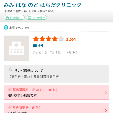
みみ はな のど はらだクリニック
北海道江別市大麻ひかり町（森林公園駅）
駐車場あり
マイナ受付
土曜（〜12:30）
3.84
6件
アクセス数 7月:
111
| 6月:
140
リンパ節炎について
【専門医・資格】
耳鼻咽喉科専門医
耳鼻咽喉科
めまい
5.0
通いやすい病院です
耳鼻咽喉科
5.0