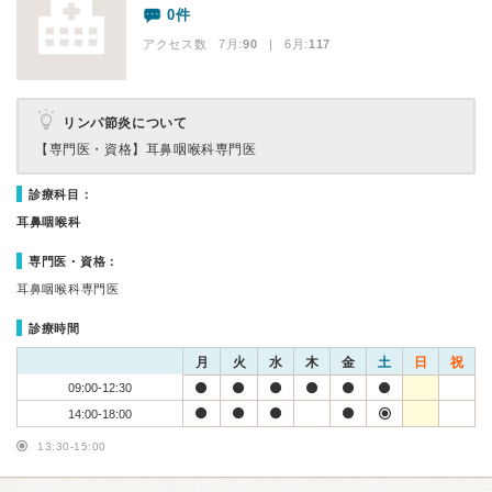
0件
アクセス数 7月:
90
| 6月:
117
リンパ節炎について
【専門医・資格】
耳鼻咽喉科専門医
診療科目：
耳鼻咽喉科
専門医・資格：
耳鼻咽喉科専門医
診療時間
月
火
水
木
金
土
日
祝
09:00-12:30
14:00-18:00
13:30-15:00