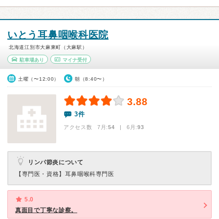
いとう耳鼻咽喉科医院
北海道江別市大麻東町（大麻駅）
駐車場あり
マイナ受付
土曜（〜12:00）
朝（8:40〜）
3.88
3件
アクセス数 7月:
54
| 6月:
93
リンパ節炎について
【専門医・資格】
耳鼻咽喉科専門医
5.0
真面目で丁寧な診察。