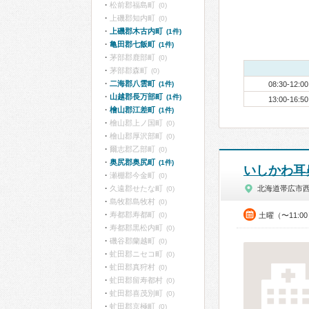
松前郡福島町
(0)
上磯郡知内町
(0)
上磯郡木古内町
(1件)
亀田郡七飯町
(1件)
茅部郡鹿部町
(0)
茅部郡森町
(0)
二海郡八雲町
(1件)
08:30-12:00
山越郡長万部町
(1件)
13:00-16:50
檜山郡江差町
(1件)
檜山郡上ノ国町
(0)
檜山郡厚沢部町
(0)
爾志郡乙部町
(0)
奥尻郡奥尻町
(1件)
いしかわ耳
瀬棚郡今金町
(0)
久遠郡せたな町
北海道帯広市
(0)
島牧郡島牧村
(0)
寿都郡寿都町
(0)
土曜（〜11:0
寿都郡黒松内町
(0)
磯谷郡蘭越町
(0)
虻田郡ニセコ町
(0)
虻田郡真狩村
(0)
虻田郡留寿都村
(0)
虻田郡喜茂別町
(0)
虻田郡京極町
(0)