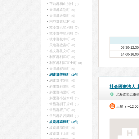
苫前郡初山別村
(0)
天塩郡遠別町
(0)
天塩郡天塩町
(0)
宗谷郡猿払村
(0)
枝幸郡浜頓別町
(0)
枝幸郡中頓別町
(0)
枝幸郡枝幸町
(0)
天塩郡豊富町
(0)
08:30-12:30
礼文郡礼文町
(0)
14:00-16:00
利尻郡利尻町
(0)
利尻郡利尻富士町
(0)
天塩郡幌延町
(0)
網走郡美幌町
(1件)
網走郡津別町
(0)
社会医療法人 
斜里郡斜里町
(0)
斜里郡清里町
(0)
北海道帯広市
斜里郡小清水町
(0)
常呂郡訓子府町
(0)
土曜（〜12:0
常呂郡置戸町
(0)
常呂郡佐呂間町
(0)
紋別郡遠軽町
(1件)
紋別郡湧別町
(0)
紋別郡滝上町
(0)