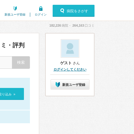
病院をさがす
新規ユーザ登録
ログイン
182,226
病院・
264,163
口コミ
ミ・評判
ゲスト
さん
ログインしてください
新規ユーザ登録
絞り込み »