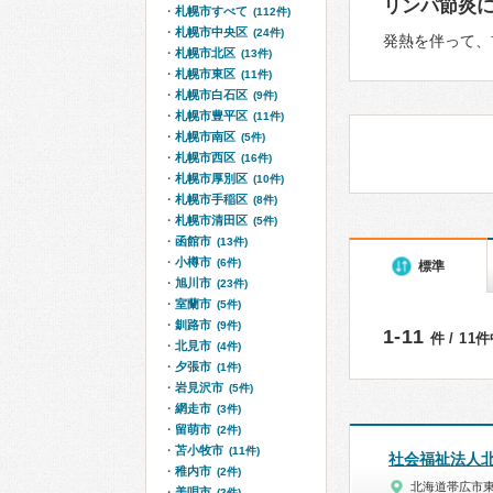
リンパ節炎
札幌市すべて
(112件)
札幌市中央区
(24件)
発熱を伴って、
札幌市北区
(13件)
札幌市東区
(11件)
札幌市白石区
(9件)
札幌市豊平区
(11件)
札幌市南区
(5件)
札幌市西区
(16件)
札幌市厚別区
(10件)
札幌市手稲区
(8件)
札幌市清田区
(5件)
函館市
(13件)
小樽市
(6件)
標準
旭川市
(23件)
室蘭市
(5件)
釧路市
(9件)
1-11
件 / 11
北見市
(4件)
夕張市
(1件)
岩見沢市
(5件)
網走市
(3件)
留萌市
(2件)
苫小牧市
(11件)
社会福祉法人
稚内市
(2件)
北海道帯広市
美唄市
(2件)