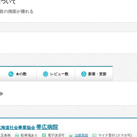
について
首の側面が腫れる
★の数
レビュー数
新着・更新
件中
帯広病院
北海道社会事業協会
東五条南
駐車場あり
電子決済可
治療実績
マイナ受付 (スマホ可)