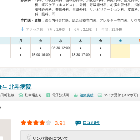
診療科：
内科、呼吸器内科、循環器内科、消化器内科、神経内科、血液内科
析、緩和ケア（ホスピス）、外科、呼吸器外科、心臓血管外科、消
脳神経外科、整形外科、形成外科、リハビリテーション科、皮膚科
科、眼科、耳…
専門医・資格：
アクセス数 7月：
1,643
| 6月：
2,162
| 年間：
23,940
月
火
水
木
金
土
08:30-12:00
●
●
●
●
15:00-16:00
13:30-17:00
●
●
●
北斗病院
北斗
稲田町基線
駐車場あり
電子決済可
治療実績
マイナ受付 (スマホ可)
0）
3.91
口コミ8件
リンパ節炎について