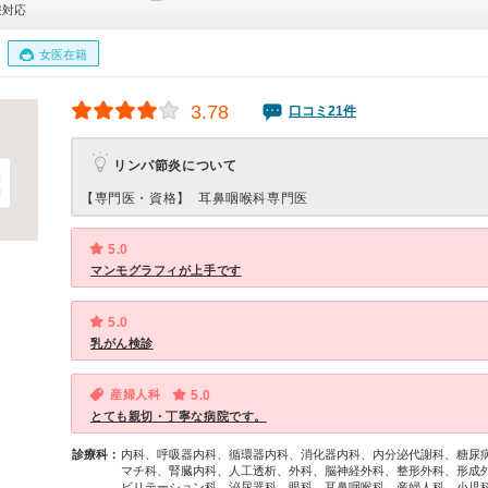
療対応
女医在籍
3.78
口コミ21件
リンパ節炎について
【専門医・資格】
耳鼻咽喉科専門医
5.0
マンモグラフィが上手です
5.0
乳がん検診
産婦人科
5.0
とても親切・丁寧な病院です。
診療科：
内科、呼吸器内科、循環器内科、消化器内科、内分泌代謝科、糖尿
マチ科、腎臓内科、人工透析、外科、脳神経外科、整形外科、形成
ビリテーション科、泌尿器科、眼科、耳鼻咽喉科、産婦人科、小児