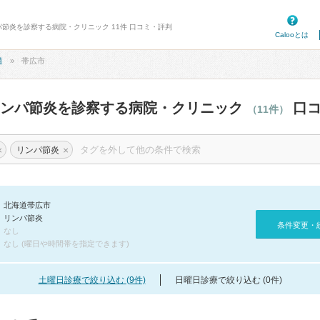
パ節炎を診察する病院・クリニック 11件 口コミ・評判
Calooとは
道
帯広市
リンパ節炎を診察する病院・クリニック
口コ
（11件）
×
×
リンパ節炎
北海道帯広市
リンパ節炎
条件変更・
なし
なし (曜日や時間帯を指定できます)
土曜日診療で絞り込む (9件)
日曜日診療で絞り込む (0件)