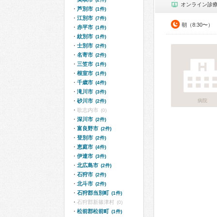
オンライン診
芦別市
(1件)
江別市
(7件)
朝（8:30〜）
赤平市
(1件)
紋別市
(1件)
士別市
(2件)
名寄市
(2件)
三笠市
(1件)
根室市
(1件)
千歳市
(4件)
滝川市
(3件)
砂川市
病院
(2件)
歌志内市
(0)
深川市
(2件)
富良野市
(2件)
登別市
(2件)
恵庭市
(4件)
伊達市
(3件)
北広島市
(2件)
石狩市
(2件)
北斗市
(2件)
石狩郡当別町
(1件)
石狩郡新篠津村
(0)
松前郡松前町
(1件)