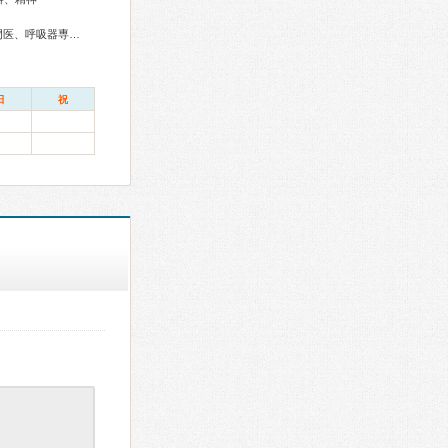
総合内科専門医、総合診療専門医、リウマチ専門医、外科専門医、呼吸器専門医、気管支鏡専門医、循環器専門医、消化器病専門医、消化器外科専門医、消化器内視鏡専門医、泌尿器科専門医、透析専門医、脳神経外科専門医、整形外科専門医、眼科専門医、耳鼻咽喉科専門医、産婦人科専門医、乳腺専門医、産科婦人科腹腔鏡技術認定医、小児科専門医、精神科専門医、麻酔科専門医、ペインクリニック専門医、病理専門医、がん薬物療法専門医、がん治療認定医
日
祝