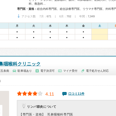
科、救急科…
専門医・資格：
アクセス数 7月：
671
| 6月：
702
| 年間：
7,949
月
火
水
木
金
土
●
●
●
●
●
●
●
●
●
●
鼻咽喉科クリニック
西五条南
駐車場あり
電子決済可
マイナ受付
電子処方せん対応
0）
4.11
口コミ11件
リンパ節炎について
【専門医・資格】
耳鼻咽喉科専門医