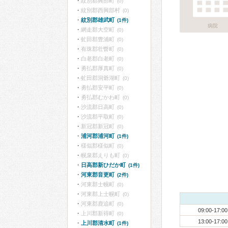
紋別郡興部町
(0)
紋別郡西興部村
(0)
紋別郡雄武町
(1件)
病院
網走郡大空町
(0)
虻田郡豊浦町
(0)
有珠郡壮瞥町
(0)
白老郡白老町
(0)
勇払郡厚真町
(0)
虻田郡洞爺湖町
(0)
勇払郡安平町
(0)
勇払郡むかわ町
(0)
沙流郡日高町
(0)
沙流郡平取町
(0)
新冠郡新冠町
(0)
浦河郡浦河町
(1件)
様似郡様似町
(0)
幌泉郡えりも町
(0)
日高郡新ひだか町
(1件)
河東郡音更町
(2件)
河東郡士幌町
(0)
河東郡上士幌町
(0)
河東郡鹿追町
(0)
09:00-17:00
上川郡新得町
(0)
13:00-17:00
上川郡清水町
(1件)