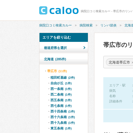
病院口コミ検索カルー - 帯広市のリン
病院口コミ検索カルー
病院検索
リンパ節炎
北海
エリアを絞り込む
帯広市の
都道府県を選択
北海道
(285件)
北海道帯広市
帯広市
(11件)
稲田町基線
(2件)
自由が丘
(1件)
エリア・駅
西一条南
(1件)
病気
西二条南
(1件)
名称
西五条南
(1件)
詳細条件
西七条南
(1件)
西十四条南
(1件)
西十六条南
(1件)
西十九条南
(1件)
東五条南
(1件)