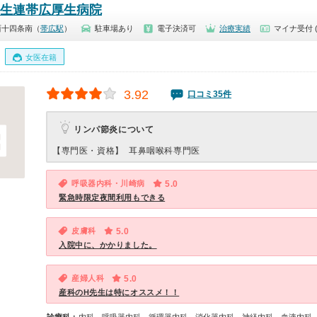
厚生連帯広厚生病院
西十四条南（
帯広駅
）
駐車場あり
電子決済可
治療実績
マイナ受付 
女医在籍
3.92
口コミ35件
リンパ節炎について
【専門医・資格】
耳鼻咽喉科専門医
呼吸器内科・川崎病
5.0
緊急時限定夜間利用もできる
皮膚科
5.0
入院中に、かかりました。
産婦人科
5.0
産科のH先生は特にオススメ！！