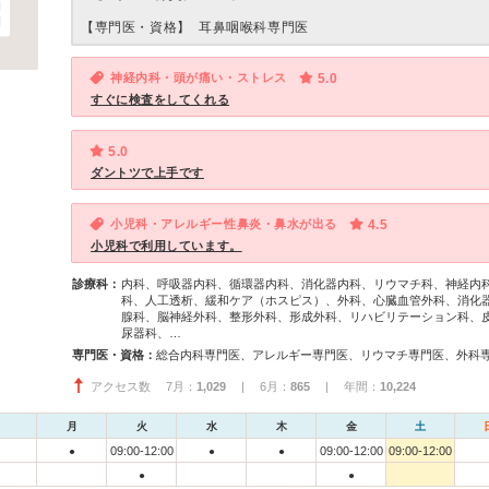
【専門医・資格】
耳鼻咽喉科専門医
神経内科・頭が痛い・ストレス
5.0
すぐに検査をしてくれる
5.0
ダントツで上手です
小児科・アレルギー性鼻炎・鼻水が出る
4.5
小児科で利用しています。
診療科：
内科、呼吸器内科、循環器内科、消化器内科、リウマチ科、神経内
科、人工透析、緩和ケア（ホスピス）、外科、心臓血管外科、消化
腺科、脳神経外科、整形外科、形成外科、リハビリテーション科、
尿器科、…
専門医・資格：
アクセス数 7月：
1,029
| 6月：
865
| 年間：
10,224
月
火
水
木
金
土
09:00-12:00
09:00-12:00
09:00-12:00
●
●
●
●
●