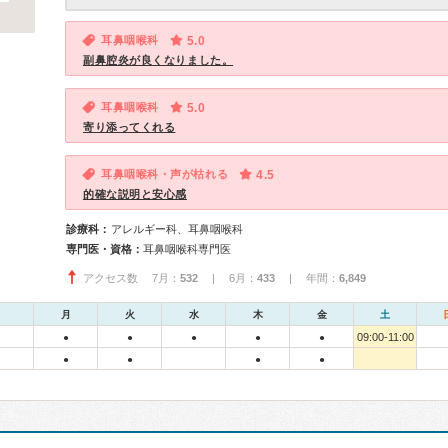
耳鼻咽喉科
5.0
副鼻腔炎が良くなりました。
耳鼻咽喉科
5.0
寄り添ってくれる
耳鼻咽喉科・声が枯れる
4.5
的確な説明と安心感
診療科：
アレルギー科、耳鼻咽喉科
専門医・資格：
耳鼻咽喉科専門医
アクセス数 7月：
532
| 6月：
433
| 年間：
6,849
月
火
水
木
金
土
09:00-11:00
●
●
●
●
●
●
●
●
●