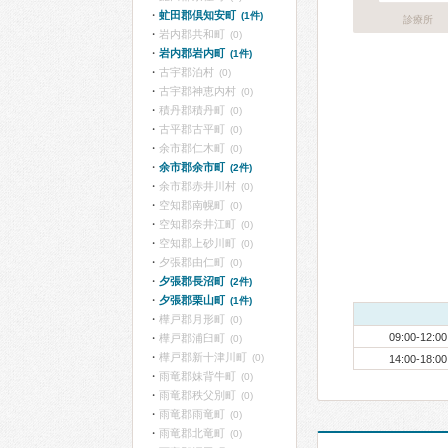
虻田郡倶知安町
(1件)
診療所
岩内郡共和町
(0)
岩内郡岩内町
(1件)
古宇郡泊村
(0)
古宇郡神恵内村
(0)
積丹郡積丹町
(0)
古平郡古平町
(0)
余市郡仁木町
(0)
余市郡余市町
(2件)
余市郡赤井川村
(0)
空知郡南幌町
(0)
空知郡奈井江町
(0)
空知郡上砂川町
(0)
夕張郡由仁町
(0)
夕張郡長沼町
(2件)
夕張郡栗山町
(1件)
樺戸郡月形町
(0)
09:00-12:00
樺戸郡浦臼町
(0)
樺戸郡新十津川町
(0)
14:00-18:00
雨竜郡妹背牛町
(0)
雨竜郡秩父別町
(0)
雨竜郡雨竜町
(0)
雨竜郡北竜町
(0)