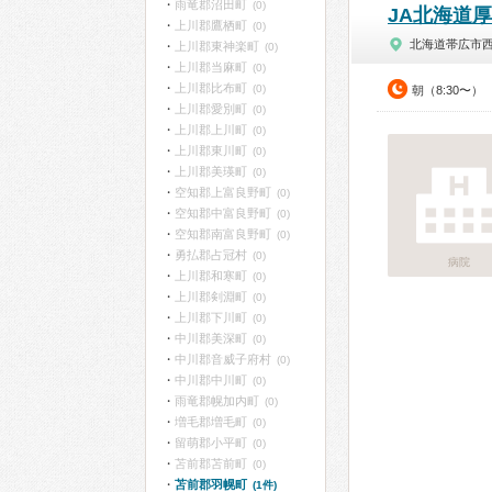
雨竜郡沼田町
(0)
JA北海道
上川郡鷹栖町
(0)
北海道帯広市
上川郡東神楽町
(0)
上川郡当麻町
(0)
上川郡比布町
(0)
朝（8:30〜）
上川郡愛別町
(0)
上川郡上川町
(0)
上川郡東川町
(0)
上川郡美瑛町
(0)
空知郡上富良野町
(0)
空知郡中富良野町
(0)
空知郡南富良野町
(0)
勇払郡占冠村
(0)
病院
上川郡和寒町
(0)
上川郡剣淵町
(0)
上川郡下川町
(0)
中川郡美深町
(0)
中川郡音威子府村
(0)
中川郡中川町
(0)
雨竜郡幌加内町
(0)
増毛郡増毛町
(0)
留萌郡小平町
(0)
苫前郡苫前町
(0)
苫前郡羽幌町
(1件)