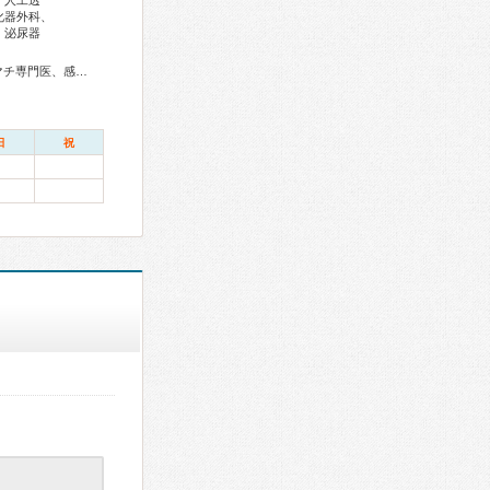
、人工透
化器外科、
、泌尿器
総合内科専門医、総合診療専門医、アレルギー専門医、リウマチ専門医、感染症専門医、血液専門医、外科専門医、糖尿病専門医、内分泌代謝科専門医、呼吸器専門医、呼吸器外科専門医、気管支鏡専門医、循環器専門医、心臓血管外科専門医、消化器病専門医、消化器外科専門医、肝臓専門医、消化器内視鏡専門医、泌尿器科専門医、腎臓専門医、脳血管内治療専門医、神経内科専門医、脳神経外科専門医、てんかん専門医、整形外科専門医、手外科専門医、リハビリテーション科専門医、脊椎脊髄外科専門医、形成外科専門医、皮膚科専門医、眼科専門医、耳鼻咽喉科専門医、産婦人科専門医、婦人科腫瘍専門医、乳腺専門医、産科婦人科腹腔鏡技術認定医、周産期(新生児)専門医、小児科専門医、小児神経専門医、認知症専門医、精神科専門医、麻酔科専門医、ペインクリニック専門医、病理専門医、核医学専門医、放射線科専門医、救急科専門医、がん治療認定医
日
祝