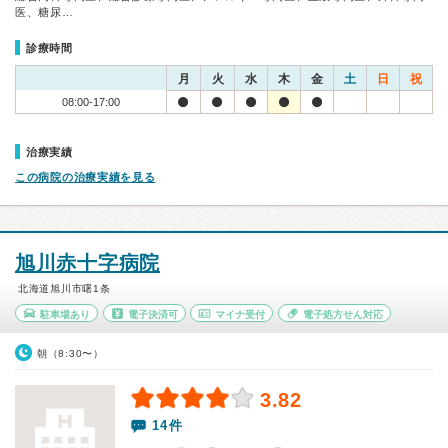
医、糖尿…
診療時間
月
火
水
木
金
土
日
祝
08:00-17:00
治療実績
この病院の治療実績を見る
旭川赤十字病院
北海道旭川市曙1条
駐車場あり
電子決済可
マイナ受付
電子処方せん対応
朝（8:30〜）
3.82
14件