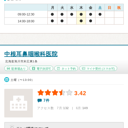
月
火
水
木
金
土
日
祝
09:00-12:30
14:00-18:00
中根耳鼻咽喉科医院
北海道旭川市末広東1条
駐車場あり
電子決済可
ネット予約
マイナ受付
(スマホ可)
土曜（〜13:00）
3.42
7件
アクセス数 7月:
132
| 6月:
149