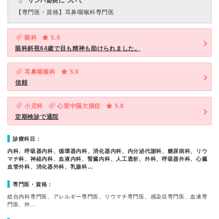
リンパ節炎について
【専門医・資格】
耳鼻咽喉科専門医
眼科
5.0
眼科斜視64歳で目も精神も助けられました。
耳鼻咽喉科
5.0
信頼
小児科
心室中隔欠損症
5.0
定期検診で通院
診療科目：
内科、呼吸器内科、循環器内科、消化器内科、内分泌代謝科、糖尿病科、リウ
マチ科、神経内科、血液内科、腎臓内科、人工透析、外科、呼吸器外科、心臓
血管外科、消化器外科、乳腺科…
専門医・資格：
総合内科専門医、アレルギー専門医、リウマチ専門医、感染症専門医、血液専
門医、外…