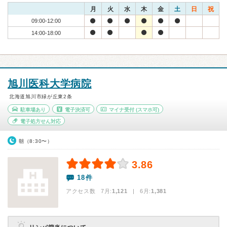
月
火
水
木
金
土
日
祝
09:00-12:00
14:00-18:00
旭川医科大学病院
北海道旭川市緑が丘東2条
駐車場あり
電子決済可
マイナ受付
(スマホ可)
電子処方せん対応
朝（8:30〜）
3.86
18件
アクセス数 7月:
1,121
| 6月:
1,381