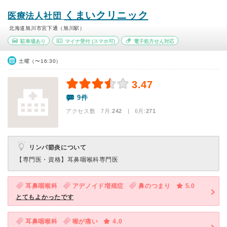
くまいクリニック
医療法人社団
北海道旭川市宮下通（旭川駅）
駐車場あり
マイナ受付
(スマホ可)
電子処方せん対応
土曜（〜16:30）
3.47
9件
アクセス数 7月:
242
| 6月:
271
リンパ節炎について
【専門医・資格】
耳鼻咽喉科専門医
耳鼻咽喉科
アデノイド増殖症
鼻のつまり
5.0
とてもよかったです
耳鼻咽喉科
喉が痛い
4.0