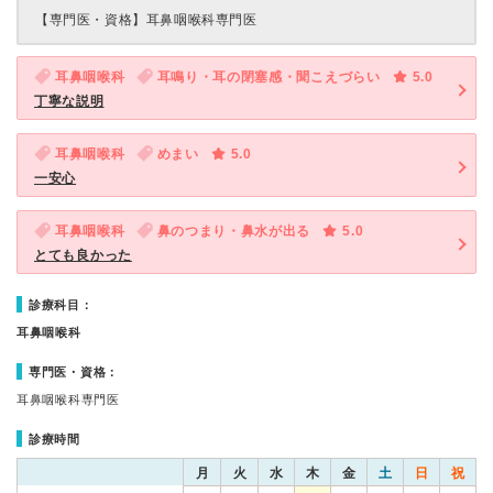
【専門医・資格】
耳鼻咽喉科専門医
耳鼻咽喉科
耳鳴り・耳の閉塞感・聞こえづらい
5.0
丁寧な説明
耳鼻咽喉科
めまい
5.0
一安心
耳鼻咽喉科
鼻のつまり・鼻水が出る
5.0
とても良かった
診療科目：
耳鼻咽喉科
専門医・資格：
耳鼻咽喉科専門医
診療時間
月
火
水
木
金
土
日
祝