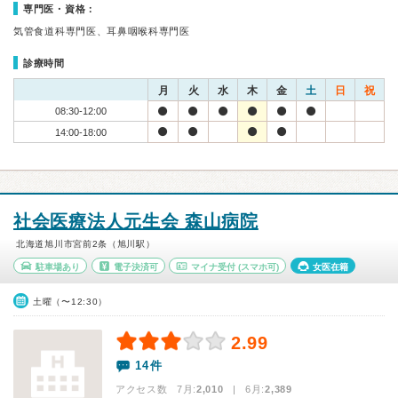
専門医・資格：
気管食道科専門医、耳鼻咽喉科専門医
診療時間
月
火
水
木
金
土
日
祝
08:30-12:00
14:00-18:00
社会医療法人元生会 森山病院
北海道旭川市宮前2条（旭川駅）
駐車場あり
電子決済可
マイナ受付
(スマホ可)
女医在籍
土曜（〜12:30）
2.99
14件
アクセス数 7月:
2,010
| 6月:
2,389