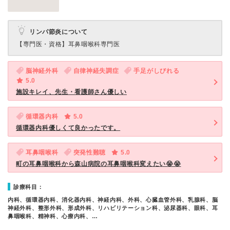
リンパ節炎について
【専門医・資格】
耳鼻咽喉科専門医
脳神経外科
自律神経失調症
手足がしびれる
5.0
施設キレイ、先生・看護師さん優しい
循環器内科
5.0
循環器内科優しくて良かったです。
耳鼻咽喉科
突発性難聴
5.0
町の耳鼻咽喉科から森山病院の耳鼻咽喉科変えたい😭😭
診療科目：
内科、循環器内科、消化器内科、神経内科、外科、心臓血管外科、乳腺科、脳
神経外科、整形外科、形成外科、リハビリテーション科、泌尿器科、眼科、耳
鼻咽喉科、精神科、心療内科、…