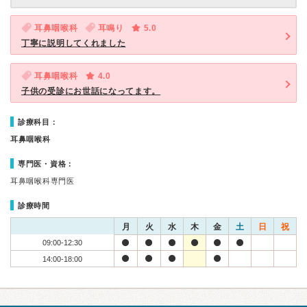
耳鼻咽喉科
耳鳴り
5.0
丁寧に説明してくれました
耳鼻咽喉科
4.0
子供の受診にお世話になってます。
診療科目：
耳鼻咽喉科
専門医・資格：
耳鼻咽喉科専門医
診療時間
月
火
水
木
金
土
日
祝
09:00-12:30
14:00-18:00