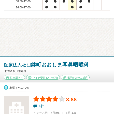
08:30-12:00
14:00-17:00
錦町おおしま耳鼻咽喉科
医療法人社団
北海道旭川市錦町
駐車場あり
マイナ受付
(スマホ可)
電子処方せん対応
土曜（〜13:00）
3.88
4件
アクセス数 7月:
96
| 6月:
131