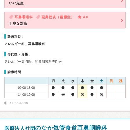
いい先生
耳鼻咽喉科
副鼻腔炎（蓄膿症）
4.0
丁寧な対応
診療科目：
アレルギー科、耳鼻咽喉科
専門医・資格：
アレルギー専門医、耳鼻咽喉科専門医
診療時間
月
火
水
木
金
土
日
祝
09:00-13:00
14:00-19:00
14:00-16:30
のなか気管食道耳鼻咽喉科
医療法人社団