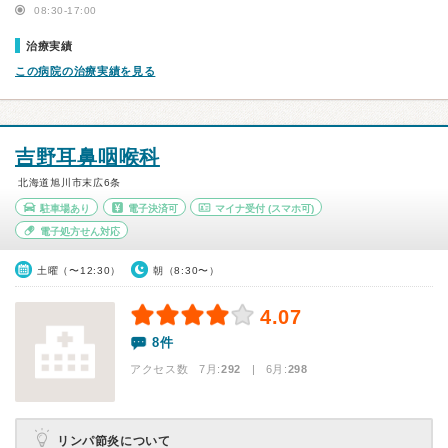
08:30-17:00
治療実績
この病院の治療実績を見る
吉野耳鼻咽喉科
北海道旭川市末広6条
駐車場あり
電子決済可
マイナ受付
(スマホ可)
電子処方せん対応
土曜（〜12:30）
朝（8:30〜）
4.07
8件
アクセス数 7月:
292
| 6月:
298
リンパ節炎について