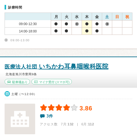
診療時間
月
火
水
木
金
土
日
祝
09:00-12:30
14:00-18:00
09:00-13:00
いちかわ耳鼻咽喉科医院
医療法人社団
北海道旭川市豊岡9条
駐車場あり
マイナ受付
(スマホ可)
土曜（〜12:00）
3.86
3件
アクセス数 7月:
132
| 6月:
112