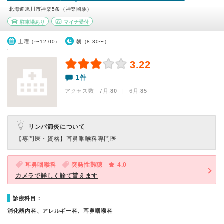
北海道旭川市神楽5条（神楽岡駅）
駐車場あり
マイナ受付
土曜（〜12:00）
朝（8:30〜）
3.22
1件
アクセス数 7月:
80
| 6月:
85
リンパ節炎について
【専門医・資格】
耳鼻咽喉科専門医
耳鼻咽喉科
突発性難聴
4.0
カメラで詳しく診て貰えます
診療科目：
消化器内科、アレルギー科、耳鼻咽喉科