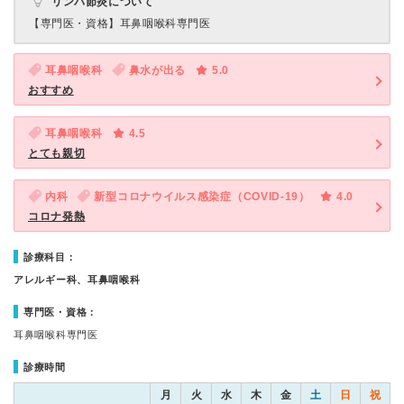
リンパ節炎について
【専門医・資格】
耳鼻咽喉科専門医
耳鼻咽喉科
鼻水が出る
5.0
おすすめ
耳鼻咽喉科
4.5
とても親切
内科
新型コロナウイルス感染症（COVID-19）
4.0
コロナ発熱
診療科目：
アレルギー科、耳鼻咽喉科
専門医・資格：
耳鼻咽喉科専門医
診療時間
月
火
水
木
金
土
日
祝