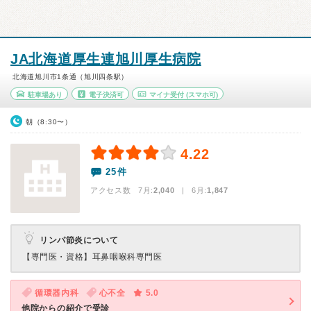
JA北海道厚生連旭川厚生病院
北海道旭川市1条通（旭川四条駅）
駐車場あり
電子決済可
マイナ受付
(スマホ可)
朝（8:30〜）
4.22
25件
アクセス数 7月:
2,040
| 6月:
1,847
リンパ節炎について
【専門医・資格】
耳鼻咽喉科専門医
循環器内科
心不全
5.0
他院からの紹介で受診