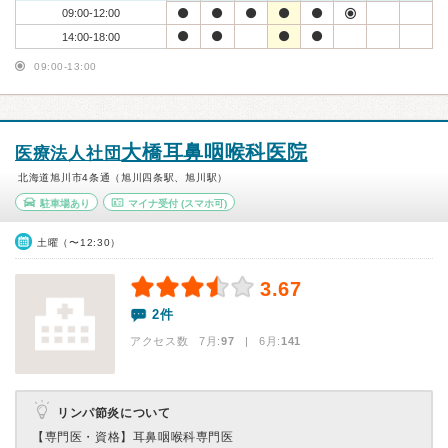
09:00-12:00
14:00-18:00
09:00-13:00
大橋耳鼻咽喉科医院
医療法人社団
北海道旭川市4条通（旭川四条駅、旭川駅）
駐車場あり
マイナ受付
(スマホ可)
土曜（〜12:30）
3.67
2件
アクセス数 7月:
97
| 6月:
141
リンパ節炎について
【専門医・資格】
耳鼻咽喉科専門医