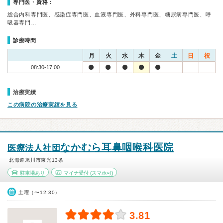
専門医・資格：
総合内科専門医、感染症専門医、血液専門医、外科専門医、糖尿病専門医、呼
吸器専門…
診療時間
月
火
水
木
金
土
日
祝
08:30-17:00
治療実績
この病院の治療実績を見る
なかむら耳鼻咽喉科医院
医療法人社団
北海道旭川市東光13条
駐車場あり
マイナ受付
(スマホ可)
土曜（〜12:30）
3.81