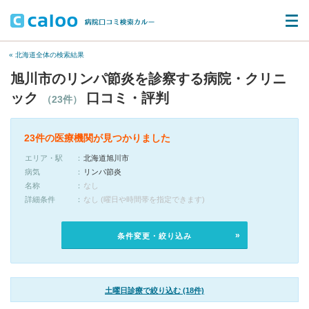
« 北海道全体の検索結果
旭川市のリンパ節炎を診察する病院・クリニ
ック
口コミ・評判
（23件）
23件の医療機関が見つかりました
エリア・駅
北海道旭川市
病気
リンパ節炎
名称
なし
詳細条件
なし (曜日や時間帯を指定できます)
条件変更・絞り込み
土曜日診療で絞り込む (18件)