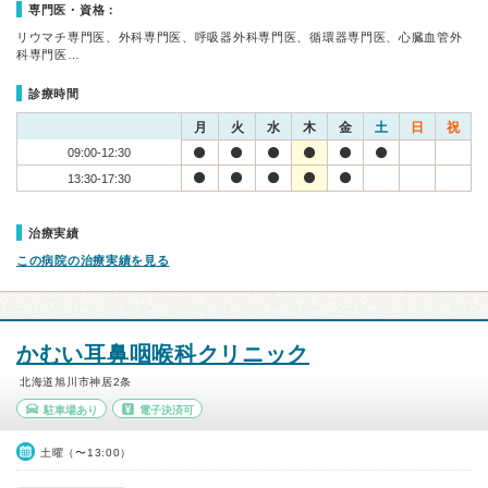
専門医・資格：
リウマチ専門医、外科専門医、呼吸器外科専門医、循環器専門医、心臓血管外
科専門医…
診療時間
月
火
水
木
金
土
日
祝
09:00-12:30
13:30-17:30
治療実績
この病院の治療実績を見る
かむい耳鼻咽喉科クリニック
北海道旭川市神居2条
駐車場あり
電子決済可
土曜（〜13:00）