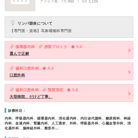
アクセス数 7月:
962
| 6月:
1,125
リンパ節炎について
【専門医・資格】
耳鼻咽喉科専門医
循環器内科
房室ブロック
5.0
選んで正解
歯科口腔外科
5.0
口腔外科
歯科口腔外科
顎変形症
5.0
大型病院、だけど丁寧。
診療科目：
内科、呼吸器内科、循環器内科、消化器内科、内分泌代謝科、糖尿病科、神経
内科、血液内科、腎臓内科、人工透析、外科、呼吸器外科、心臓血管外科、消
化器外科、脳神経外科、整形外…