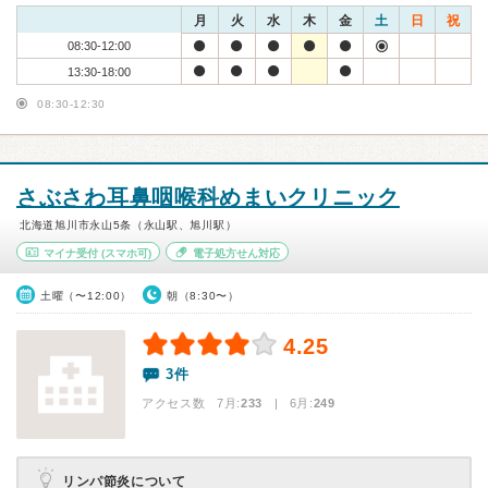
月
火
水
木
金
土
日
祝
08:30-12:00
13:30-18:00
08:30-12:30
さぶさわ耳鼻咽喉科めまいクリニック
北海道旭川市永山5条（永山駅、旭川駅）
マイナ受付
(スマホ可)
電子処方せん対応
土曜（〜12:00）
朝（8:30〜）
4.25
3件
アクセス数 7月:
233
| 6月:
249
リンパ節炎について