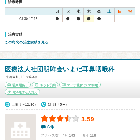
診療時間
月
火
水
木
金
土
日
祝
08:30-17:15
治療実績
この病院の治療実績を見る
医療法人社団明眸会いまだ耳鼻咽喉科
北海道旭川市末広4条
駐車場あり
ネット予約
マイナ受付
(スマホ可)
電子処方せん対応
土曜（〜12:30）
朝（8:45〜）
3.59
6件
アクセス数 7月:
103
| 6月:
118