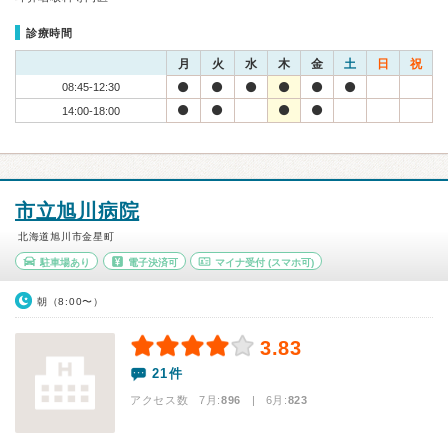
診療時間
月
火
水
木
金
土
日
祝
08:45-12:30
14:00-18:00
市立旭川病院
北海道旭川市金星町
駐車場あり
電子決済可
マイナ受付
(スマホ可)
朝（8:00〜）
3.83
21件
アクセス数 7月:
896
| 6月:
823