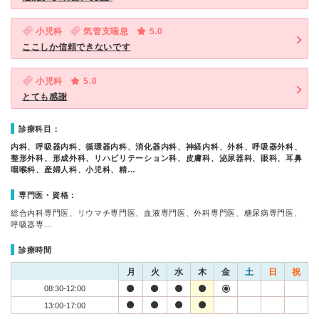
小児科
気管支喘息
5.0
ここしか信頼できないです
小児科
5.0
とても感謝
診療科目：
内科、呼吸器内科、循環器内科、消化器内科、神経内科、外科、呼吸器外科、
整形外科、形成外科、リハビリテーション科、皮膚科、泌尿器科、眼科、耳鼻
咽喉科、産婦人科、小児科、精…
専門医・資格：
総合内科専門医、リウマチ専門医、血液専門医、外科専門医、糖尿病専門医、
呼吸器専…
診療時間
月
火
水
木
金
土
日
祝
08:30-12:00
13:00-17:00