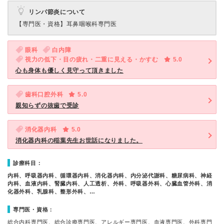
リンパ節炎について
【専門医・資格】
耳鼻咽喉科専門医
眼科
白内障
視力の低下・目の疲れ・二重に見える・かすむ
5.0
心も身体も優しく見守って頂きました
歯科口腔外科
5.0
親知らずの抜歯で受診
消化器内科
5.0
消化器内科の稲葉先生お世話になりました。
診療科目：
内科、呼吸器内科、循環器内科、消化器内科、内分泌代謝科、糖尿病科、神経
内科、血液内科、腎臓内科、人工透析、外科、呼吸器外科、心臓血管外科、消
化器外科、乳腺科、整形外科、…
専門医・資格：
総合内科専門医、総合診療専門医、アレルギー専門医、血液専門医、外科専門