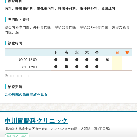
診療科目：
内科、呼吸器内科、消化器内科、呼吸器外科、脳神経外科、放射線科
専門医・資格：
総合内科専門医、外科専門医、呼吸器専門医、呼吸器外科専門医、気管支鏡専
門医、脳…
診療時間
月
火
水
木
金
土
日
祝
09:00-12:00
13:30-17:00
09:00-13:00
治療実績
この病院の治療実績を見る
中川胃腸科クリニック
北海道札幌市中央区南一条東（バスセンター前駅、大通駅、西4丁目駅）
マイナ受付