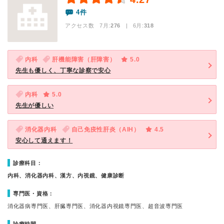
4件
アクセス数 7月:
276
| 6月:
318
内科
肝機能障害（肝障害）
5.0
先生も優しく、丁寧な診察で安心
内科
5.0
先生が優しい
消化器内科
自己免疫性肝炎（AIH）
4.5
安心して通えます！
診療科目：
内科、消化器内科、漢方、内視鏡、健康診断
専門医・資格：
消化器病専門医、肝臓専門医、消化器内視鏡専門医、超音波専門医