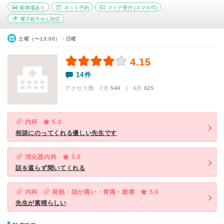
駐車場あり
ネット予約
マイナ受付
(スマホ可)
電子処方せん対応
土曜（〜13:00）・日曜
4.15
14件
アクセス数 7月:
544
| 6月:
625
内科
5.0
相談にのってくれる優しい先生です
消化器内科
5.0
話を遮らず聞いてくれる
内科
発熱・頭が痛い・胃痛・腹痛
5.0
先生が素晴らしい