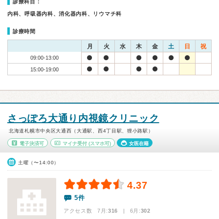
診療科目：
内科、呼吸器内科、消化器内科、リウマチ科
診療時間
月
火
水
木
金
土
日
祝
09:00-13:00
15:00-19:00
さっぽろ大通り内視鏡クリニック
北海道札幌市中央区大通西（大通駅、西4丁目駅、狸小路駅）
電子決済可
マイナ受付
(スマホ可)
女医在籍
土曜（〜14:00）
4.37
5件
アクセス数 7月:
316
| 6月:
302