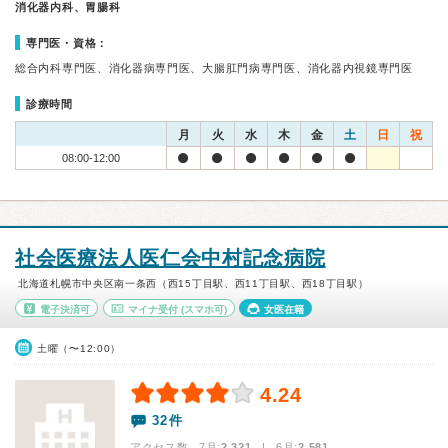
消化器内科、胃腸科
専門医・資格：
総合内科専門医、消化器病専門医、大腸肛門病専門医、消化器内視鏡専門医
診療時間
月
火
水
木
金
土
日
祝
08:00-12:00
社会医療法人医仁会中村記念病院
北海道札幌市中央区南一条西（西15丁目駅、西11丁目駅、西18丁目駅）
電子決済可
マイナ受付
(スマホ可)
女医在籍
土曜（〜12:00）
4.24
32件
アクセス数 7月:
2,321
| 6月:
2,581