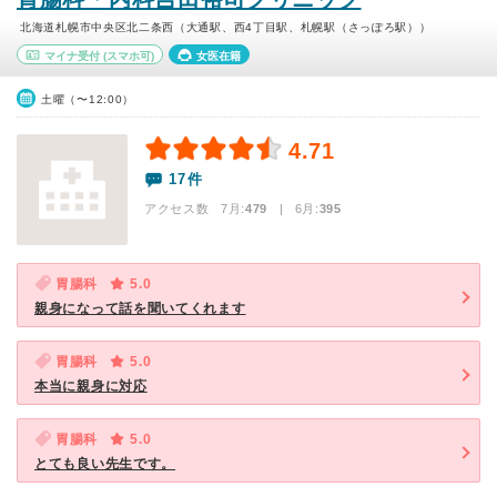
北海道札幌市中央区北二条西（大通駅、西4丁目駅、札幌駅（さっぽろ駅））
マイナ受付
(スマホ可)
女医在籍
土曜（〜12:00）
4.71
17件
アクセス数 7月:
479
| 6月:
395
胃腸科
5.0
親身になって話を聞いてくれます
胃腸科
5.0
本当に親身に対応
胃腸科
5.0
とても良い先生です。