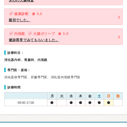
安心の大腸検査
健康診断
5.0
親切でした。
内視鏡
大腸ポリープ
5.0
健診異常でみてもらいました。
診療科目：
消化器内科、胃腸科、内視鏡
専門医・資格：
消化器病専門医、肝臓専門医、消化器内視鏡専門医
診療時間
月
火
水
木
金
土
日
祝
09:00-17:00