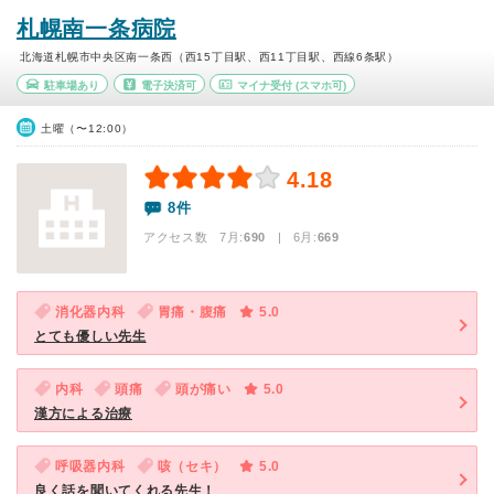
札幌南一条病院
北海道札幌市中央区南一条西（西15丁目駅、西11丁目駅、西線6条駅）
駐車場あり
電子決済可
マイナ受付
(スマホ可)
土曜（〜12:00）
4.18
8件
アクセス数 7月:
690
| 6月:
669
消化器内科
胃痛・腹痛
5.0
とても優しい先生
内科
頭痛
頭が痛い
5.0
漢方による治療
呼吸器内科
咳（セキ）
5.0
良く話を聞いてくれる先生！