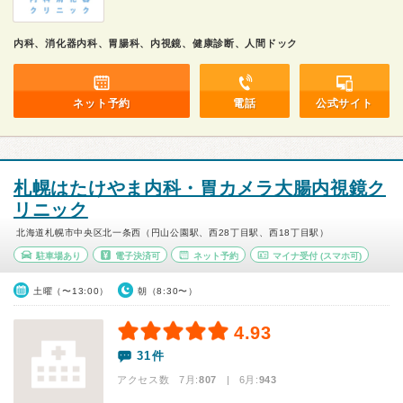
内科、消化器内科、胃腸科、内視鏡、健康診断、人間ドック
ネット予約
電話
公式サイト
札幌はたけやま内科・胃カメラ大腸内視鏡ク
リニック
北海道札幌市中央区北一条西（円山公園駅、西28丁目駅、西18丁目駅）
駐車場あり
電子決済可
ネット予約
マイナ受付
(スマホ可)
土曜（〜13:00）
朝（8:30〜）
4.93
31件
アクセス数 7月:
807
| 6月:
943