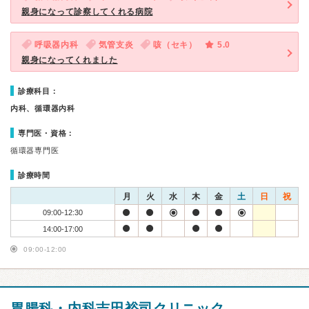
親身になって診察してくれる病院
呼吸器内科
気管支炎
咳（セキ）
5.0
親身になってくれました
診療科目：
内科、循環器内科
専門医・資格：
循環器専門医
診療時間
月
火
水
木
金
土
日
祝
09:00-12:30
14:00-17:00
09:00-12:00
胃腸科・内科吉田裕司クリニック