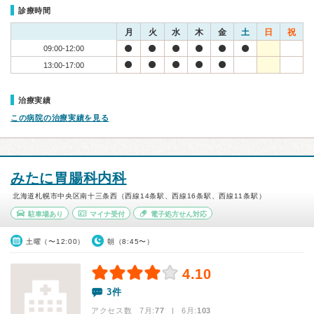
診療時間
月
火
水
木
金
土
日
祝
09:00-12:00
13:00-17:00
治療実績
この病院の治療実績を見る
みたに胃腸科内科
北海道札幌市中央区南十三条西（西線14条駅、西線16条駅、西線11条駅）
駐車場あり
マイナ受付
電子処方せん対応
土曜（〜12:00）
朝（8:45〜）
4.10
3件
アクセス数 7月:
77
| 6月:
103