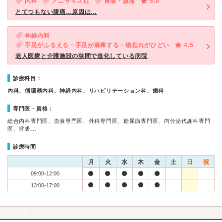
内科
アニサキス症
胃痛・腹痛
5.0
とてつもない腹痛…原因は…
神経内科
手足がふるえる・手足が麻痺する・物忘れがひどい
4.5
老人医療と介護施設の狭間で進化している病院
診療科目：
内科、循環器内科、神経内科、リハビリテーション科、歯科
専門医・資格：
総合内科専門医、血液専門医、外科専門医、糖尿病専門医、内分泌代謝科専門
医、呼吸…
診療時間
月
火
水
木
金
土
日
祝
09:00-12:00
13:00-17:00