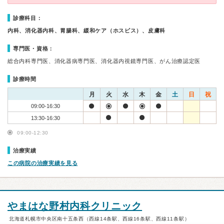
診療科目：
内科、消化器内科、胃腸科、緩和ケア（ホスピス）、皮膚科
専門医・資格：
総合内科専門医、消化器病専門医、消化器内視鏡専門医、がん治療認定医
診療時間
月
火
水
木
金
土
日
祝
09:00-16:30
13:30-16:30
09:00-12:30
治療実績
この病院の治療実績を見る
やまはな野村内科クリニック
北海道札幌市中央区南十五条西（西線14条駅、西線16条駅、西線11条駅）