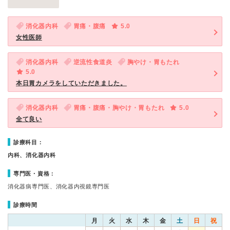
消化器内科
胃痛・腹痛
5.0
女性医師
消化器内科
逆流性食道炎
胸やけ・胃もたれ
5.0
本日胃カメラをしていただきました。
消化器内科
胃痛・腹痛・胸やけ・胃もたれ
5.0
全て良い
診療科目：
内科、消化器内科
専門医・資格：
消化器病専門医、消化器内視鏡専門医
診療時間
月
火
水
木
金
土
日
祝