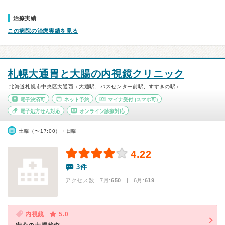
治療実績
この病院の治療実績を見る
札幌大通胃と大腸の内視鏡クリニック
北海道札幌市中央区大通西（大通駅、バスセンター前駅、すすきの駅）
電子決済可
ネット予約
マイナ受付
(スマホ可)
電子処方せん対応
オンライン診療対応
土曜（〜17:00）・日曜
4.22
3件
アクセス数 7月:
650
| 6月:
619
内視鏡
5.0