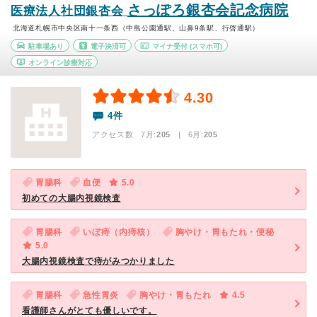
さっぽろ銀杏会記念病院
医療法人社団銀杏会
北海道札幌市中央区南十一条西（中島公園通駅、山鼻9条駅、行啓通駅）
駐車場あり
電子決済可
マイナ受付
(スマホ可)
オンライン診療対応
4.30
4件
アクセス数 7月:
205
| 6月:
205
胃腸科
血便
5.0
初めての大腸内視鏡検査
胃腸科
いぼ痔（内痔核）
胸やけ・胃もたれ・便秘
5.0
大腸内視鏡検査で痔がみつかりました
胃腸科
急性胃炎
胸やけ・胃もたれ
4.5
看護師さんがとても優しいです。