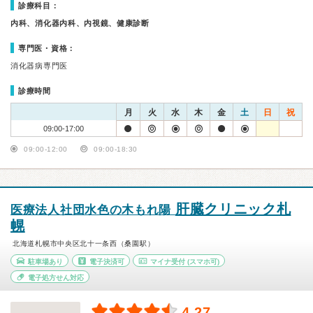
診療科目：
内科、消化器内科、内視鏡、健康診断
専門医・資格：
消化器病専門医
診療時間
月
火
水
木
金
土
日
祝
09:00-17:00
09:00-12:00
09:00-18:30
肝臓クリニック札
医療法人社団水色の木もれ陽
幌
北海道札幌市中央区北十一条西（桑園駅）
駐車場あり
電子決済可
マイナ受付
(スマホ可)
電子処方せん対応
4.27