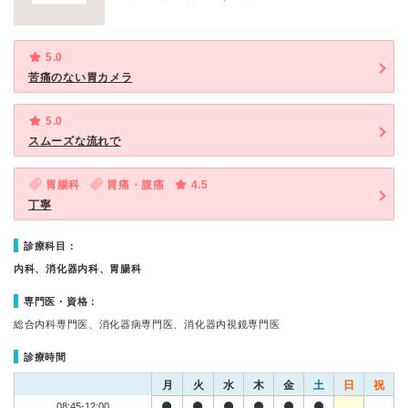
5.0
苦痛のない胃カメラ
5.0
スムーズな流れで
胃腸科
胃痛・腹痛
4.5
丁寧
診療科目：
内科、消化器内科、胃腸科
専門医・資格：
総合内科専門医、消化器病専門医、消化器内視鏡専門医
診療時間
月
火
水
木
金
土
日
祝
08:45-12:00