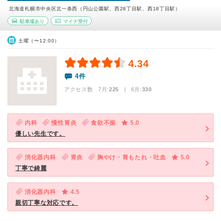
北海道札幌市中央区北一条西（円山公園駅、西28丁目駅、西18丁目駅）
駐車場あり
マイナ受付
土曜（〜12:00）
4.34
4件
アクセス数 7月:
225
| 6月:
330
内科
慢性胃炎
食欲不振
5.0
優しい先生です。
消化器内科
胃炎
胸やけ・胃もたれ・吐血
5.0
丁寧で綺麗
消化器内科
4.5
親切丁寧な対応です。