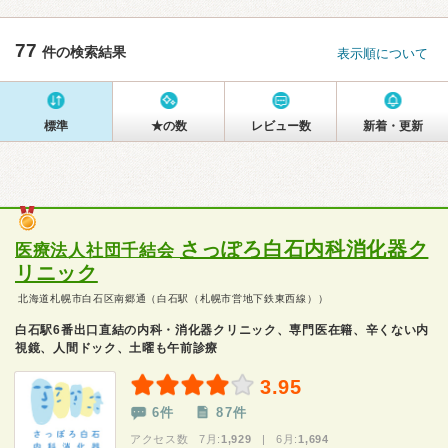
77
件の検索結果
表示順について
標準
★の数
レビュー数
新着・更新
さっぽろ白石内科消化器ク
医療法人社団千結会
リニック
北海道札幌市白石区南郷通（白石駅（札幌市営地下鉄東西線））
白石駅6番出口直結の内科・消化器クリニック、専門医在籍、辛くない内
視鏡、人間ドック、土曜も午前診療
3.95
6件
87件
アクセス数 7月:
1,929
| 6月:
1,694