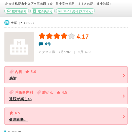
北海道札幌市中央区南三条西（資生館小学校前駅、すすきの駅、狸小路駅）
駐車場あり
電子決済可
マイナ受付
(スマホ可)
土曜（〜13:00）
4.17
4件
アクセス数 7月:
797
| 6月:
699
内科
5.0
感謝
呼吸器内科
肺がん
4.5
通院が楽しい
4.5
健康診断。