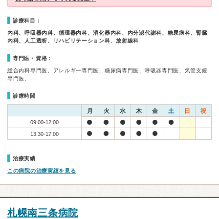
診療科目：
内科、呼吸器内科、循環器内科、消化器内科、内分泌代謝科、糖尿病科、腎臓
内科、人工透析、リハビリテーション科、放射線科
専門医・資格：
総合内科専門医、アレルギー専門医、糖尿病専門医、呼吸器専門医、気管支鏡
専門医、…
診療時間
月
火
水
木
金
土
日
祝
09:00-12:00
13:30-17:00
治療実績
この病院の治療実績を見る
札幌南三条病院