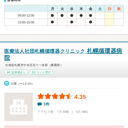
診療時間
月
火
水
木
金
土
日
祝
09:00-12:00
13:00-15:00
札幌循環器病
医療法人社団札幌循環器クリニック
院
北海道札幌市中央区北十一条西（桑園駅）
駐車場あり
マイナ受付
土曜（〜12:00）
4.35
3件
アクセス数 7月:
606
| 6月:
691