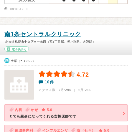
14:30-18:00
08:30-12:00
南1条セントラルクリニック
北海道札幌市中央区南一条西（西4丁目駅、狸小路駅、大通駅）
電子決済可
土曜（〜12:00）
4.72
10件
アクセス数 7月:
294
| 6月:
235
内科
かぜ
5.0
とても親身になってくれる女性医師です
循環器内科
インフルエンザ
咳（セキ）
5.0