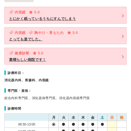
内視鏡
5.0
とにかく眠っているうちにすんでしまう
内視鏡
胸やけ・胃もたれ
5.0
とっても楽でした。
健康診断
5.0
素晴らしい病院です！
診療科目：
消化器内科、胃腸科、内視鏡
専門医・資格：
総合内科専門医、消化器病専門医、消化器内視鏡専門医
診療時間
月
火
水
木
金
土
日
祝
08:30-13:00