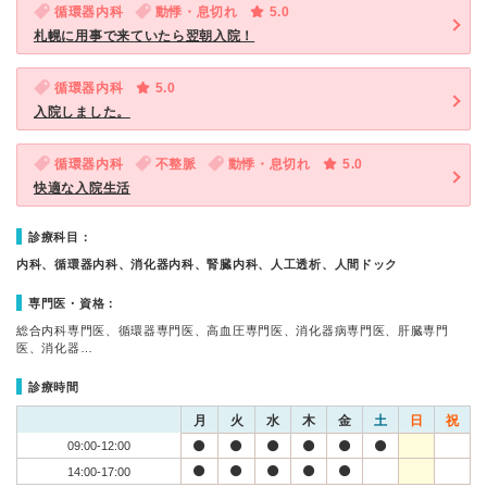
循環器内科
動悸・息切れ
5.0
札幌に用事で来ていたら翌朝入院！
循環器内科
5.0
入院しました。
循環器内科
不整脈
動悸・息切れ
5.0
快適な入院生活
診療科目：
内科、循環器内科、消化器内科、腎臓内科、人工透析、人間ドック
専門医・資格：
総合内科専門医、循環器専門医、高血圧専門医、消化器病専門医、肝臓専門
医、消化器…
診療時間
月
火
水
木
金
土
日
祝
09:00-12:00
14:00-17:00