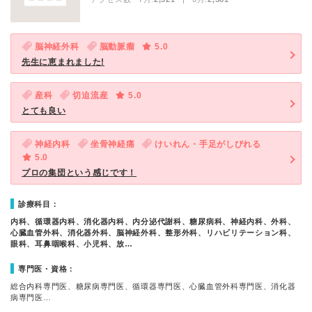
脳神経外科
脳動脈瘤
5.0
先生に恵まれました!
産科
切迫流産
5.0
とても良い
神経内科
坐骨神経痛
けいれん・手足がしびれる
5.0
プロの集団という感じです！
診療科目：
内科、循環器内科、消化器内科、内分泌代謝科、糖尿病科、神経内科、外科、
心臓血管外科、消化器外科、脳神経外科、整形外科、リハビリテーション科、
眼科、耳鼻咽喉科、小児科、放…
専門医・資格：
総合内科専門医、糖尿病専門医、循環器専門医、心臓血管外科専門医、消化器
病専門医…