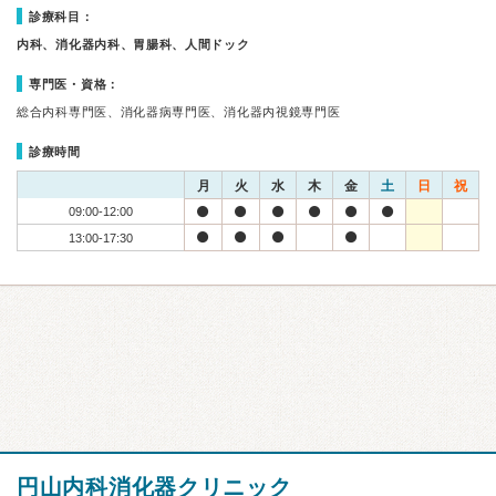
診療科目：
内科、消化器内科、胃腸科、人間ドック
専門医・資格：
総合内科専門医、消化器病専門医、消化器内視鏡専門医
診療時間
月
火
水
木
金
土
日
祝
09:00-12:00
13:00-17:30
円山内科消化器クリニック