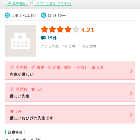
駐車場あり
マイナ受付
(スマホ可)
土曜（〜12:30）
朝（8:30〜）
4.21
19件
アクセス数 7月:
170
| 6月:
239
小児科
腹痛・吐き気・嘔吐（子供）
5.0
先生が優しい
小児科
5.0
優しい先生
5.0
優しいおひげの先生です
診療科目：