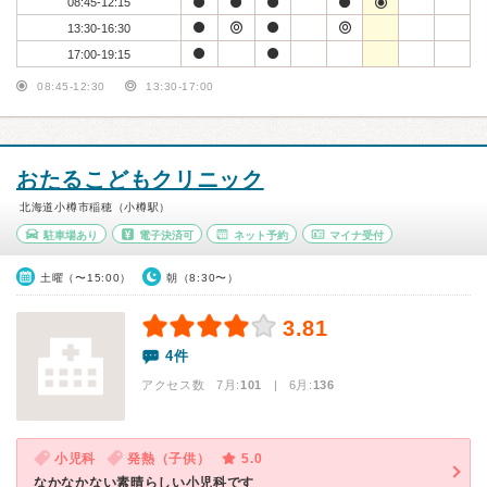
08:45-12:15
13:30-16:30
17:00-19:15
08:45-12:30
13:30-17:00
おたるこどもクリニック
北海道小樽市稲穂（小樽駅）
駐車場あり
電子決済可
ネット予約
マイナ受付
土曜（〜15:00）
朝（8:30〜）
3.81
4件
アクセス数 7月:
101
| 6月:
136
小児科
発熱（子供）
5.0
なかなかない素晴らしい小児科です