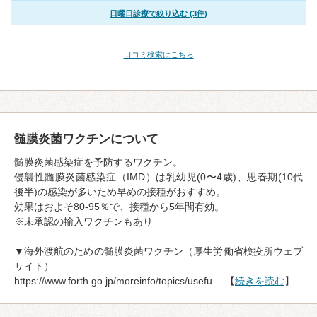
日曜日診療で絞り込む (3件)
口コミ検索はこちら
髄膜炎菌ワクチンについて
髄膜炎菌感染症を予防するワクチン。
侵襲性髄膜炎菌感染症（IMD）は乳幼児(0〜4歳)、思春期(10代
後半)の感染が多いため早めの接種がおすすめ。
効果はおよそ80-95％で、接種から5年間有効。
※未承認の輸入ワクチンもあり
▼海外渡航のための髄膜炎菌ワクチン（厚生労働省検疫所ウェブ
サイト）
https://www.forth.go.jp/moreinfo/topics/usefu… 【
続きを読む
】