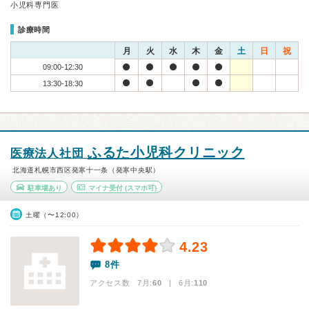
小児科専門医
診療時間
月
火
水
木
金
土
日
祝
09:00-12:30
13:30-18:30
ふるた小児科クリニック
医療法人社団
北海道札幌市西区発寒十一条（発寒中央駅）
駐車場あり
マイナ受付
(スマホ可)
土曜（〜12:00）
4.23
8件
アクセス数 7月:
60
| 6月:
110