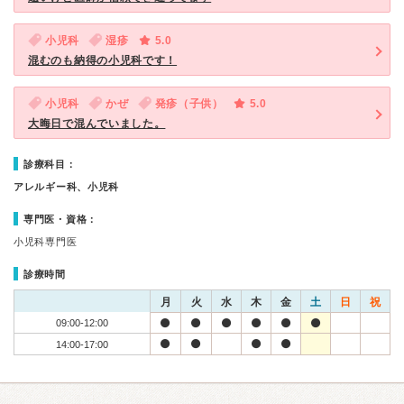
小児科
湿疹
5.0
混むのも納得の小児科です！
小児科
かぜ
発疹（子供）
5.0
大晦日で混んでいました。
診療科目：
アレルギー科、小児科
専門医・資格：
小児科専門医
診療時間
月
火
水
木
金
土
日
祝
09:00-12:00
14:00-17:00