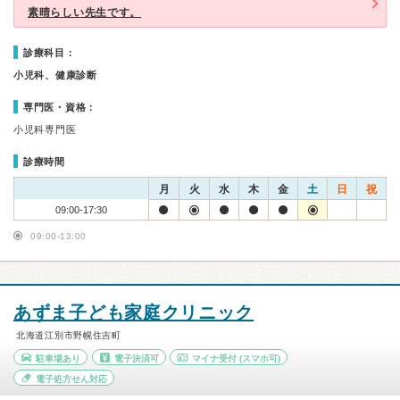
素晴らしい先生です。
診療科目：
小児科、健康診断
専門医・資格：
小児科専門医
診療時間
月
火
水
木
金
土
日
祝
09:00-17:30
09:00-13:00
あずま子ども家庭クリニック
北海道江別市野幌住吉町
駐車場あり
電子決済可
マイナ受付
(スマホ可)
電子処方せん対応