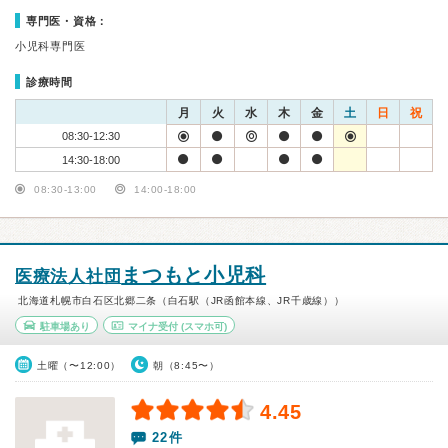
専門医・資格：
小児科専門医
診療時間
月
火
水
木
金
土
日
祝
08:30-12:30
14:30-18:00
08:30-13:00
14:00-18:00
まつもと小児科
医療法人社団
北海道札幌市白石区北郷二条（白石駅（JR函館本線、JR千歳線））
駐車場あり
マイナ受付
(スマホ可)
土曜（〜12:00）
朝（8:45〜）
4.45
22件