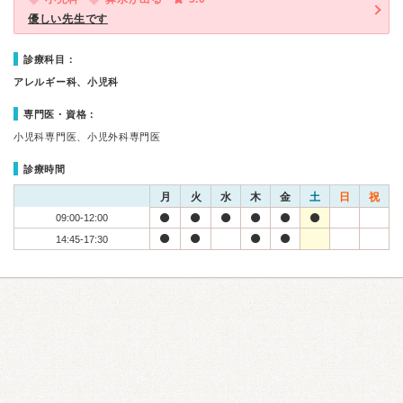
優しい先生です
診療科目：
アレルギー科、小児科
専門医・資格：
小児科専門医、小児外科専門医
診療時間
月
火
水
木
金
土
日
祝
09:00-12:00
14:45-17:30