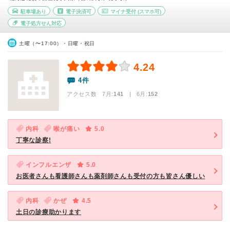
駐車場あり
電子決済可
マイナ受付
(スマホ可)
電子処方せん対応
土曜（〜17:00）・日曜・祝日
4.24
4件
アクセス数 7月:
141
| 6月:
152
内科
喉が痛い
5.0
丁寧な診察!
インフルエンザ
5.0
お医者さんも看護師さんも薬剤師さんも受付の方も皆さん優しい
内科
かぜ
4.5
土日の診療助かります