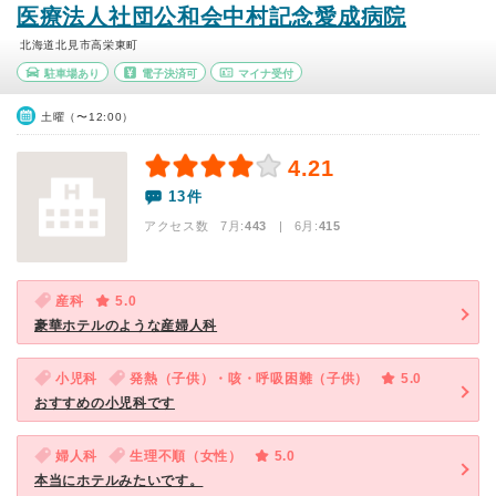
医療法人社団公和会中村記念愛成病院
北海道北見市高栄東町
駐車場あり
電子決済可
マイナ受付
土曜（〜12:00）
4.21
13件
アクセス数 7月:
443
| 6月:
415
産科
5.0
豪華ホテルのような産婦人科
小児科
発熱（子供）・咳・呼吸困難（子供）
5.0
おすすめの小児科です
婦人科
生理不順（女性）
5.0
本当にホテルみたいです。