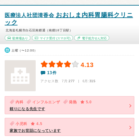
おおしま内科胃腸科クリニ
医療法人社団清香会
ック
北海道札幌市白石区南郷通（南郷18丁目駅）
駐車場あり
マイナ受付
(スマホ可)
電子処方せん対応
土曜（〜12:00）
4.13
13件
アクセス数 7月:
277
| 6月:
315
内科
インフルエンザ
発熱
5.0
頼りになる先生です
小児科
4.5
家族でお世話になっています