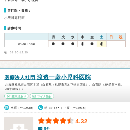
アレルギー科、小児科
専門医・資格：
小児科専門医
診療時間
月
火
水
木
金
土
日
祝
08:30-18:00
08:30-12:30
渡邉一彦小児科医院
医療法人社団
北海道札幌市白石区本通（白石駅（札幌市営地下鉄東西線）、白石駅（JR函館本線、
JR千歳線））
駐車場あり
マイナ受付
土曜（〜12:30）
朝（8:45〜）・夜（〜19:15）
4.32
9件