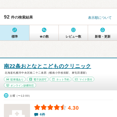
92
件の検索結果
表示順について
標準
★の数
レビュー数
新着・更新
南22条おとなとこどものクリニック
北海道札幌市中央区南二十二条西（幌南小学校前駅、東屯田通駅）
駐車場あり
電子決済可
ネット予約
マイナ受付
オンライン診療対応
土曜（〜12:00）
4.30
4件