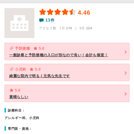
4.46
13件
アクセス数 7月:
174
| 6月:
124
予防接種
5.0
一般診察と予防接種の入口が別なので良い！会計も個室！
小児科
5.0
綺麗な院内で明るく元気な先生です
5.0
素晴らしい
診療科目：
アレルギー科、小児科
専門医・資格：