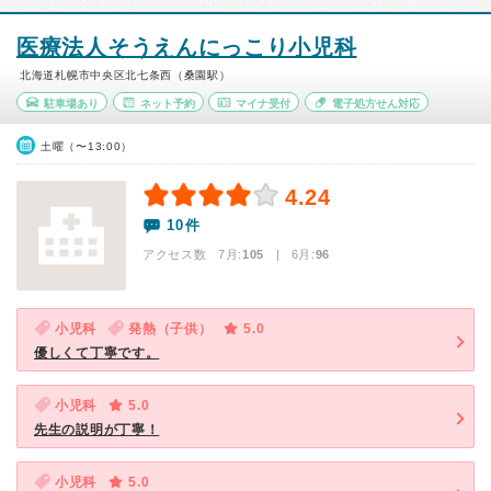
医療法人そうえんにっこり小児科
北海道札幌市中央区北七条西（桑園駅）
駐車場あり
ネット予約
マイナ受付
電子処方せん対応
土曜（〜13:00）
4.24
10件
アクセス数 7月:
105
| 6月:
96
小児科
発熱（子供）
5.0
優しくて丁寧です。
小児科
5.0
先生の説明が丁寧！
小児科
5.0