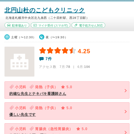
北円山杜のこどもクリニック
北海道札幌市中央区北九条西（二十四軒駅、西28丁目駅）
駐車場あり
マイナ受付
(スマホ可)
電子処方せん対応
土曜（〜12:30）
夜（〜19:30）
4.25
7件
アクセス数 7月:
78
| 6月:
104
小児科
発熱（子供）
5.0
的確な先生とテキパキ看護師さん
小児科
発熱（子供）
5.0
優しい先生です
小児科
胃腸炎（急性胃腸炎）
5.0