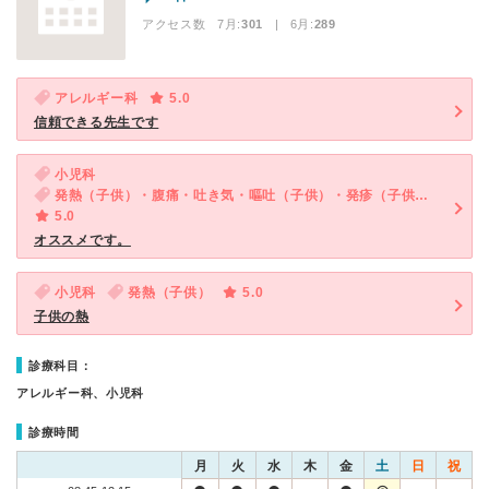
アクセス数 7月:
301
| 6月:
289
アレルギー科
5.0
信頼できる先生です
小児科
発熱（子供）・腹痛・吐き気・嘔吐（子供）・発疹（子供）・咳・呼吸困難（子供）・下痢（子供）
5.0
オススメです。
小児科
発熱（子供）
5.0
子供の熱
診療科目：
アレルギー科、小児科
診療時間
月
火
水
木
金
土
日
祝