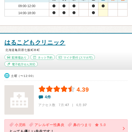
09:00-12:00
14:00-18:00
はるこどもクリニック
北海道亀田郡七飯町本町
駐車場あり
ネット予約
マイナ受付
(スマホ可)
電子処方せん対応
土曜（〜12:00）
4.39
4件
アクセス数 7月:
47
| 6月:
37
小児科
アレルギー性鼻炎
鼻のつまり
5.0
とっても優しい先生です！