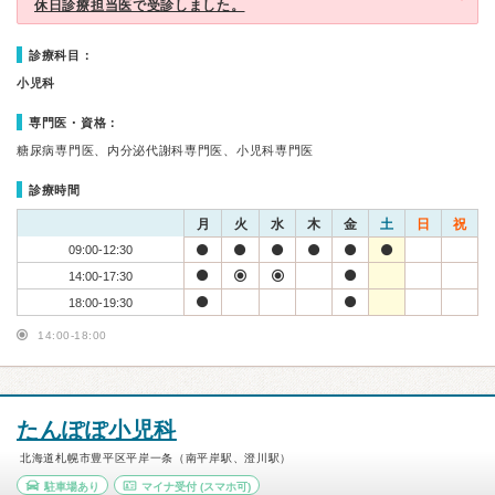
休日診療担当医で受診しました。
診療科目：
小児科
専門医・資格：
糖尿病専門医、内分泌代謝科専門医、小児科専門医
診療時間
月
火
水
木
金
土
日
祝
09:00-12:30
14:00-17:30
18:00-19:30
14:00-18:00
たんぽぽ小児科
北海道札幌市豊平区平岸一条（南平岸駅、澄川駅）
駐車場あり
マイナ受付
(スマホ可)