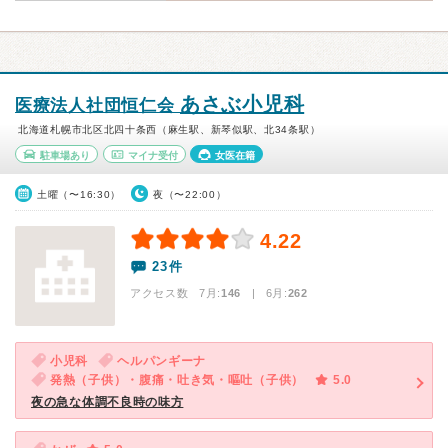
あさぶ小児科
医療法人社団恒仁会
北海道札幌市北区北四十条西（麻生駅、新琴似駅、北34条駅）
駐車場あり
マイナ受付
女医在籍
土曜（〜16:30）
夜（〜22:00）
4.22
23件
アクセス数 7月:
146
| 6月:
262
小児科
ヘルパンギーナ
発熱（子供）・腹痛・吐き気・嘔吐（子供）
5.0
夜の急な体調不良時の味方