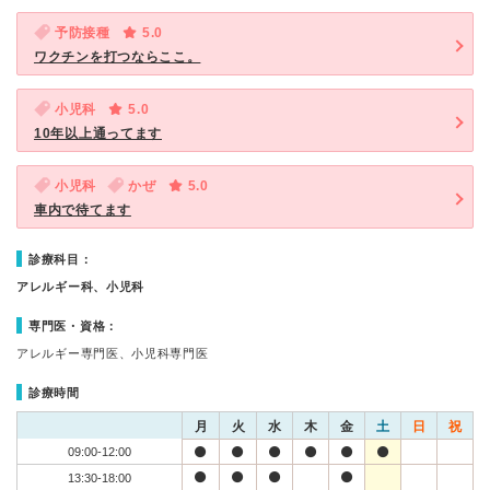
予防接種
5.0
ワクチンを打つならここ。
小児科
5.0
10年以上通ってます
小児科
かぜ
5.0
車内で待てます
診療科目：
アレルギー科、小児科
専門医・資格：
アレルギー専門医、小児科専門医
診療時間
月
火
水
木
金
土
日
祝
09:00-12:00
13:30-18:00