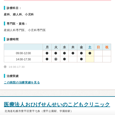
診療科目：
産科、婦人科、小児科
専門医・資格：
産婦人科専門医、小児科専門医
診療時間
月
火
水
木
金
土
日
祝
09:00-12:00
14:00-17:30
16:00-17:30
治療実績
この病院の治療実績を見る
医療法人おひげせんせいのこどもクリニック
北海道札幌市豊平区豊平七条（豊平公園駅、学園前駅）