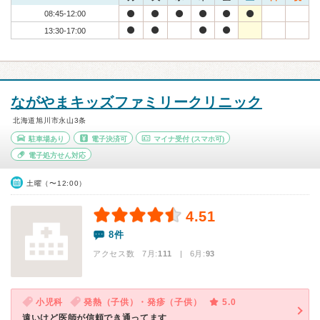
08:45-12:00
13:30-17:00
ながやまキッズファミリークリニック
北海道旭川市永山3条
駐車場あり
電子決済可
マイナ受付
(スマホ可)
電子処方せん対応
土曜（〜12:00）
4.51
8件
アクセス数 7月:
111
| 6月:
93
小児科
発熱（子供）・発疹（子供）
5.0
遠いけど医師が信頼でき通ってます