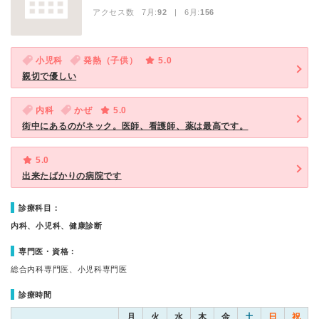
アクセス数 7月:
92
| 6月:
156
小児科
発熱（子供）
5.0
親切で優しい
内科
かぜ
5.0
街中にあるのがネック。医師、看護師、薬は最高です。
5.0
出来たばかりの病院です
診療科目：
内科、小児科、健康診断
専門医・資格：
総合内科専門医、小児科専門医
診療時間
月
火
水
木
金
土
日
祝