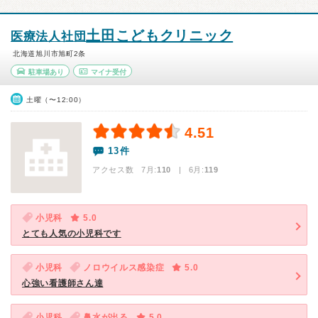
土田こどもクリニック
医療法人社団
北海道旭川市旭町2条
駐車場あり
マイナ受付
土曜（〜12:00）
4.51
13件
アクセス数 7月:
110
| 6月:
119
小児科
5.0
とても人気の小児科です
小児科
ノロウイルス感染症
5.0
心強い看護師さん達
小児科
鼻水が出る
5.0