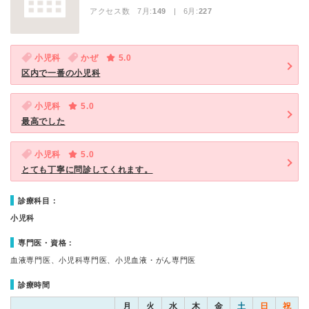
アクセス数 7月:
149
| 6月:
227
小児科
かぜ
5.0
区内で一番の小児科
小児科
5.0
最高でした
小児科
5.0
とても丁寧に問診してくれます。
診療科目：
小児科
専門医・資格：
血液専門医、小児科専門医、小児血液・がん専門医
診療時間
月
火
水
木
金
土
日
祝