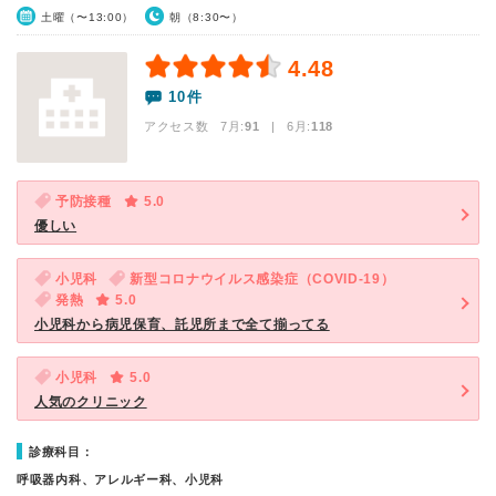
土曜（〜13:00）
朝（8:30〜）
4.48
10件
アクセス数 7月:
91
| 6月:
118
予防接種
5.0
優しい
小児科
新型コロナウイルス感染症（COVID-19）
発熱
5.0
小児科から病児保育、託児所まで全て揃ってる
小児科
5.0
人気のクリニック
診療科目：
呼吸器内科、アレルギー科、小児科