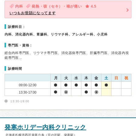
内科
発熱・咳（セキ）・喉が痛い
4.5
いつもお世話になってます
診療科目：
内科、消化器内科、胃腸科、リウマチ科、アレルギー科、小児科
専門医・資格：
総合内科専門医、リウマチ専門医、消化器病専門医、肝臓専門医、消化器内視
鏡専門医…
診療時間
月
火
水
木
金
土
日
祝
09:00-12:00
13:30-17:00
13:30-19:00
発寒ホリデー内科クリニック
北海道札幌市西区発寒六条（宮の沢駅、発寒駅）