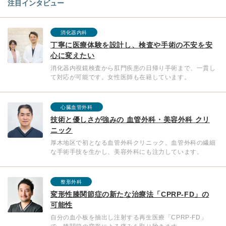
注目インタビュー
消化器内科
丁寧に医療体験を設計し、検査や手術の不安を安
心に変えたい
消化器内視鏡検査から肛門疾患の日帰り手術まで、一貫し
て対応が可能です。女性医師も在籍しています。
心臓血管外科
技術と優しさが強みの 血管外科・美容外科 クリ
ニック
厚木地区で初となる血管外科クリニック。血管外科の繊細
な手術手技を生かし、美容外科にも注力しています。
整形外科
変形性膝関節症の新たな治療法「CPRP-FD」の
可能性
自分の血小板を抽出し注射する再生医療「CPRP-FD」