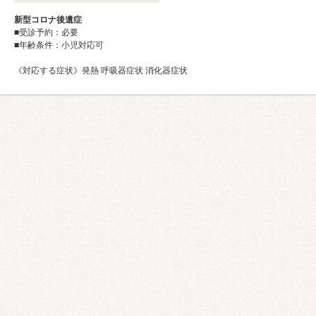
新型コロナ後遺症
■受診予約：必要
■年齢条件：小児対応可
《対応する症状》発熱 呼吸器症状 消化器症状