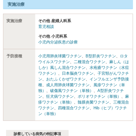
実施治療
実施治療
その他 産婦人科系
育児相談
その他 小児科系
小児内分泌疾患の診療
予防接種
小児用肺炎球菌ワクチン
、
B型肝炎ワクチン
、
ロタ
ウイルスワクチン
、
二種混合ワクチン
、
麻しん（は
しか）風しん混合ワクチン
、
水疱瘡ワクチン（水痘
ワクチン）
、
日本脳炎ワクチン
、
子宮頸がんワクチ
ン
、
おたふくかぜワクチン
、
インフルエンザ予防接
種
、
成人用肺炎球菌ワクチン
、
風疹ワクチン（単
独）
、
破傷風ワクチン（単独）
、
A型肝炎ワクチ
ン
、
狂犬病ワクチン
、
ポリオワクチン（単独）
、
麻
疹ワクチン（単独）
、
髄膜炎菌ワクチン
、
三種混合
ワクチン
、
四種混合ワクチン
、
Hib（ヒブ）ワクチ
ン（単独）
診察している病気の特記事項