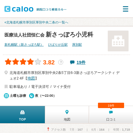
«北海道札幌市厚別区厚別中央二条の一覧へ
新さっぽろ小児科
医療法人社団恒仁会
新札幌駅（新さっぽろ駅）
ひばりが丘駅
厚別駅
3.82
19件
？
北海道札幌市厚別区厚別中央2条5丁目6-3新さっぽろアークシティ デ
地図
ュオ2 4F【
】
駐車場あり
電子決済可
マイナ受付
土曜も診療
夜（〜22:00）
19件
TOP
地図
口コミ
アクセス数 7月：
167
| 6月：
164
| 年間：
1,718