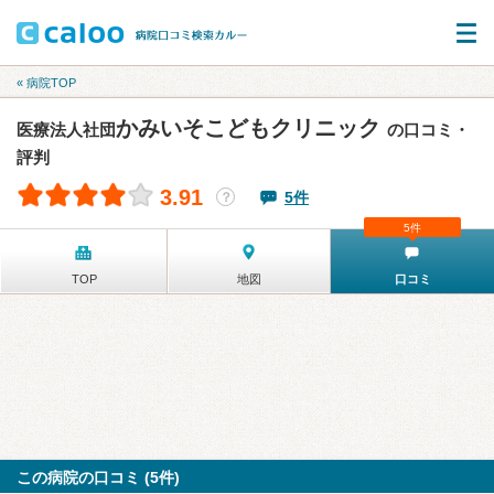
« 病院TOP
かみいそこどもクリニック
医療法人社団
の口コミ・
評判
3.91
5件
？
5件
TOP
地図
口コミ
この病院の口コミ (5件)