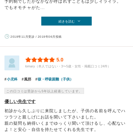
予約制でしたがなかなか呼ばれずこどもは少しイライラ。
でもオモチャがた...
続きを読む
2018年11月受診 / 2019年06月投稿
5.0
lomary（本人ではない・3〜5歳・女性・掲載口コミ24件）
小児科
風邪
咳・呼吸困難（子供）
この口コミは受診から5年以上経過しています。
優しい先生です
初診から久しぶりに来院しましたが、子供の名前を呼んでハ
ツラツと親しげにお話を聞いて下さいました。
親の疑問も納得いくまでゆっくり聞いて頂けるし、心配ない
よ！と安心・自信を持たせてくれる先生です。