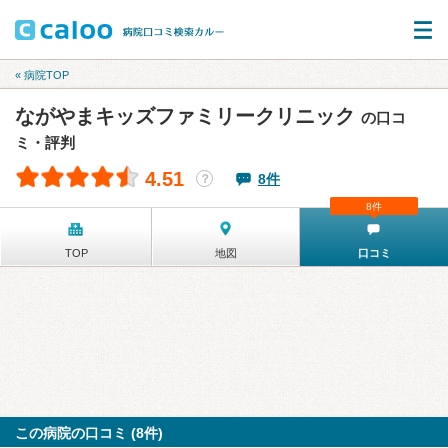
« 病院TOP
ながやまキッズファミリークリニック
の口コ
ミ・評判
4.51
8件
？
8件
TOP
地図
口コミ
この病院の口コミ (8件)