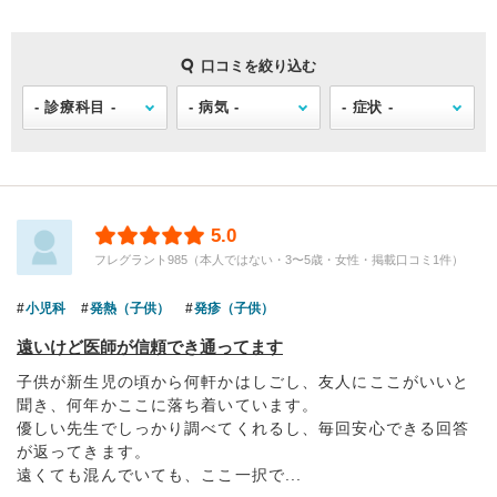
口コミを絞り込む
5.0
フレグラント985（本人ではない・3〜5歳・女性・掲載口コミ1件）
小児科
発熱（子供）
発疹（子供）
遠いけど医師が信頼でき通ってます
子供が新生児の頃から何軒かはしごし、友人にここがいいと
聞き、何年かここに落ち着いています。
優しい先生でしっかり調べてくれるし、毎回安心できる回答
が返ってきます。
遠くても混んでいても、ここ一択で...