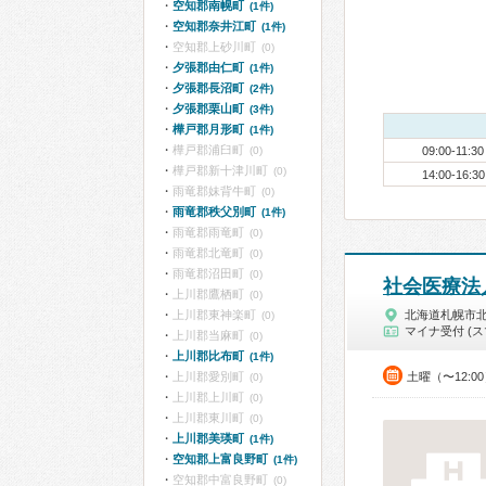
空知郡南幌町
(1件)
空知郡奈井江町
(1件)
空知郡上砂川町
(0)
夕張郡由仁町
(1件)
夕張郡長沼町
(2件)
夕張郡栗山町
(3件)
樺戸郡月形町
(1件)
樺戸郡浦臼町
(0)
09:00-11:30
樺戸郡新十津川町
(0)
14:00-16:30
雨竜郡妹背牛町
(0)
雨竜郡秩父別町
(1件)
雨竜郡雨竜町
(0)
雨竜郡北竜町
(0)
雨竜郡沼田町
(0)
社会医療法
上川郡鷹栖町
(0)
上川郡東神楽町
北海道札幌市
(0)
マイナ受付 (ス
上川郡当麻町
(0)
上川郡比布町
(1件)
上川郡愛別町
土曜（〜12:0
(0)
上川郡上川町
(0)
上川郡東川町
(0)
上川郡美瑛町
(1件)
空知郡上富良野町
(1件)
空知郡中富良野町
(0)