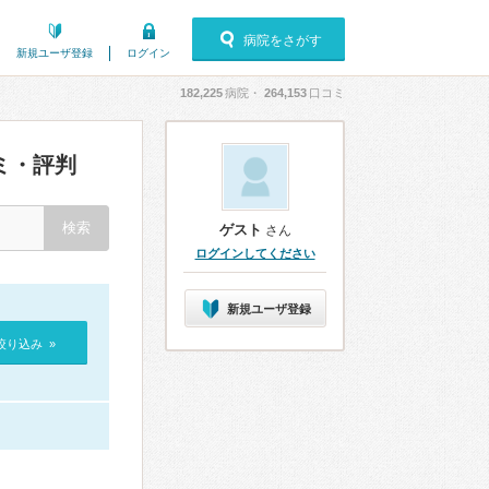
病院をさがす
新規ユーザ登録
ログイン
182,225
病院・
264,153
口コミ
ミ・評判
ゲスト
さん
ログインしてください
新規ユーザ登録
絞り込み »