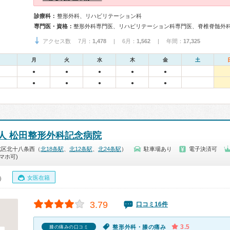
診療科：
整形外科、リハビリテーション科
専門医・資格：
アクセス数 7月：
1,478
| 6月：
1,562
| 年間：
17,325
月
火
水
木
金
土
●
●
●
●
●
●
●
●
●
●
人 松田整形外科記念病院
北区北十八条西（
北18条駅
、
北12条駅
、
北24条駅
）
駐車場あり
電子決済可
マホ可)
女医在籍
0）
3.79
口コミ16件
3.5
整形外科・膝の痛み
膝の痛みの口コミ