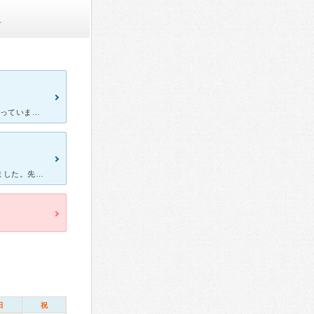
可
1年前から膝が痛くてサプリメントや整形外科に行ってリハビリなどやっていましたが中々改善されなくていました。新聞の折込チラシを見て予約を入れ受診しました。上記の内容を伝えるととても丁寧に膝の痛みについて
膝の調子が悪くもともと興味のあったセルクリニックに今回初訪問しました。先生の説明もすごく簡潔でわかりやすく、そして何より優しく対応していただきました。スタッフの女性の方も気さくに話しかけてくださり丁寧
日
祝