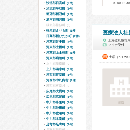
沙流郡日高町
09:00-16:30
(2件)
沙流郡平取町
(1件)
新冠郡新冠町
(1件)
浦河郡浦河町
(2件)
様似郡様似町
(0)
幌泉郡えりも町
(1件)
医療法人社
日高郡新ひだか町
(2件)
北海道札幌市
河東郡音更町
(4件)
マイナ受付
河東郡士幌町
(1件)
河東郡上士幌町
(1件)
土曜（〜17:0
河東郡鹿追町
(1件)
上川郡新得町
(0)
上川郡清水町
(3件)
河西郡芽室町
(1件)
河西郡中札内村
(1件)
河西郡更別村
(0)
広尾郡大樹町
(2件)
広尾郡広尾町
(1件)
中川郡幕別町
(1件)
病院
中川郡池田町
(1件)
中川郡豊頃町
(1件)
中川郡本別町
(1件)
足寄郡足寄町
(2件)
足寄郡陸別町
(0)