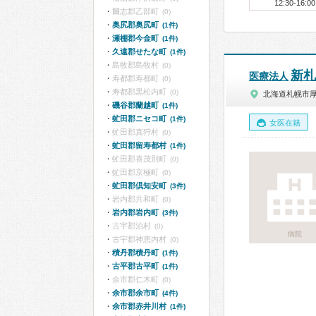
12:30-16:00
爾志郡乙部町
(0)
奥尻郡奥尻町
(1件)
瀬棚郡今金町
(1件)
久遠郡せたな町
(1件)
島牧郡島牧村
(0)
新札
医療法人
寿都郡寿都町
(0)
寿都郡黒松内町
(0)
北海道札幌市
磯谷郡蘭越町
(1件)
虻田郡ニセコ町
(1件)
女医在籍
虻田郡真狩村
(0)
虻田郡留寿都村
(1件)
虻田郡喜茂別町
(0)
虻田郡京極町
(0)
虻田郡倶知安町
(3件)
岩内郡共和町
(0)
岩内郡岩内町
(3件)
古宇郡泊村
(0)
病院
古宇郡神恵内村
(0)
積丹郡積丹町
(1件)
古平郡古平町
(1件)
余市郡仁木町
(0)
余市郡余市町
(4件)
余市郡赤井川村
(1件)