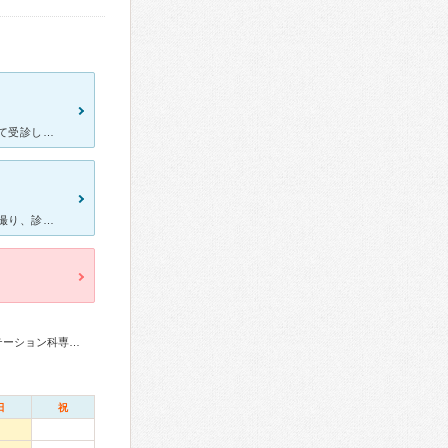
母が膝の痛みで歩くことも厳しくなってきていたので 診察に付き添って受診しました 注射とかで治らず曲がってきていたので悩んでいましたが レントゲンだけで、はっきりと治療法と合併症を示してくれました
以前、膝の痛みで受診しました。 良い流れでスムーズにレントゲンを撮り、診察を待っていると混んでいる割そんなに待たずに呼ばれて診察室に入りました。そして、他の節々は痛くないか聞かれ、なんとなく指の関節
リウマチ専門医、整形外科専門医、手外科専門医、リハビリテーション科専門医、脊椎脊髄外科専門医、麻酔科専門医
日
祝