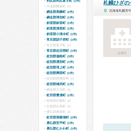
利尻郡利尻富士町
(1件)
札幌ひざの
天塩郡幌延町
(0)
北海道札幌市
網走郡美幌町
(2件)
網走郡津別町
(1件)
斜里郡斜里町
(1件)
斜里郡清里町
(1件)
斜里郡小清水町
(1件)
常呂郡訓子府町
(1件)
常呂郡置戸町
(0)
常呂郡佐呂間町
(1件)
診療所
紋別郡遠軽町
(3件)
紋別郡湧別町
(1件)
紋別郡滝上町
(1件)
紋別郡興部町
(1件)
紋別郡西興部村
(0)
紋別郡雄武町
(1件)
網走郡大空町
(0)
虻田郡豊浦町
(1件)
有珠郡壮瞥町
(0)
白老郡白老町
(0)
勇払郡厚真町
(0)
虻田郡洞爺湖町
(2件)
勇払郡安平町
(1件)
勇払郡むかわ町
(1件)