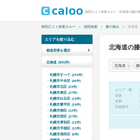
病院口コミ検索カルー - 北海道の膝の
病院口コミ検索カルー
病院検索
膝の痛み
北海道
エリアを絞り込む
北海道の
都道府県を選択
北海道
(601件)
×
北海道
膝
札幌市すべて
(203件)
札幌市中央区
(46件)
札幌市北区
(23件)
エリア・駅
札幌市東区
(27件)
症状
札幌市白石区
(14件)
名称
札幌市豊平区
(24件)
詳細条件
札幌市南区
(12件)
札幌市西区
(27件)
札幌市厚別区
(12件)
札幌市手稲区
(12件)
札幌市清田区
(6件)