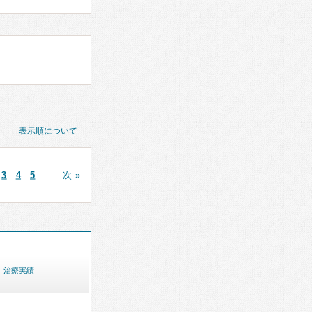
表示順について
3
4
5
…
次 »
治療実績