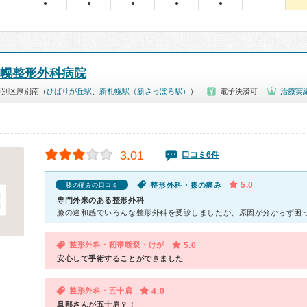
●
●
●
●
●
幌整形外科病院
厚別区厚別南（
ひばりが丘駅
、
新札幌駅（新さっぽろ駅）
）
電子決済可
治療実
3.01
口コミ6件
5.0
整形外科・膝の痛み
膝の痛みの口コミ
専門外来のある整形外科
整形外科・靭帯断裂・けが
5.0
安心して手術することができました
整形外科・五十肩
4.0
旦那さんが五十肩？！