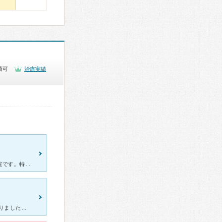
済可
治療実績
足、肩、股関節…各々にスペシャリストの医師がおり大変混んでる病院です。特に足のＫ医師、肩のＯ医師は予約もいっぱいで初診は２ヶ月待ちもあります。 私は膝の具合いが悪く市内で三軒の整形に行きました。
ジョギング後、膝が痛くなり、最初の診断を受けます レントゲンを取りましたが 最初の先生は 一般外来の先生なので MRIを薦めているのと 痛み止めの錠剤をもらって その日は終わります。 MRI