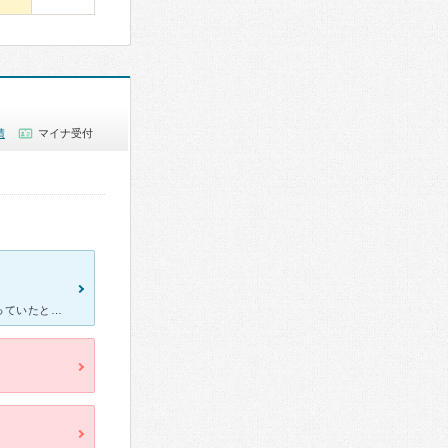
績
マイナ受付
膝の違和感でいろんな整形外科を受診しましたが、原因が分からず困っていたところ、下肢専門の先生に診てもらえるこちらを受診しました。 さすが専門外来だけあって、的確で心強かったです。 お陰で原因も分か