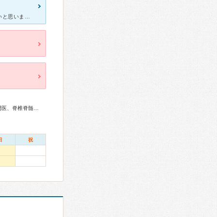
医師により専門分野が違うようですが、威圧感あるような医師はいないと思いました。外来の看護師さんも、動きが素早いですし、聞いたら答えてくれます。松葉杖でレントゲンを撮影する際に、松葉杖から離れて撮影した
リウマチ専門医、整形外科専門医、リハビリテーション科専門医、脊椎脊髄外科専門医、麻酔科専門医、ペインクリニック専門医、口腔外科専門医、口腔インプラント専門医、救急科専門医
日
祝