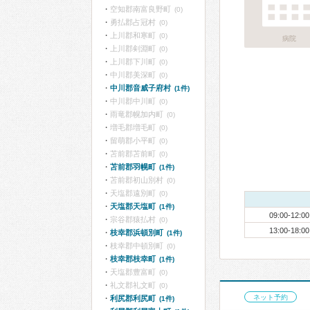
空知郡南富良野町
(0)
勇払郡占冠村
(0)
上川郡和寒町
(0)
病院
上川郡剣淵町
(0)
上川郡下川町
(0)
中川郡美深町
(0)
中川郡音威子府村
(1件)
中川郡中川町
(0)
雨竜郡幌加内町
(0)
増毛郡増毛町
(0)
留萌郡小平町
(0)
苫前郡苫前町
(0)
苫前郡羽幌町
(1件)
苫前郡初山別村
(0)
天塩郡遠別町
(0)
天塩郡天塩町
(1件)
09:00-12:00
宗谷郡猿払村
(0)
13:00-18:00
枝幸郡浜頓別町
(1件)
枝幸郡中頓別町
(0)
枝幸郡枝幸町
(1件)
天塩郡豊富町
(0)
礼文郡礼文町
(0)
ネット予約
利尻郡利尻町
(1件)