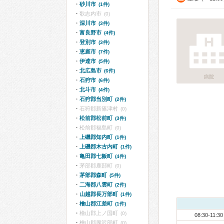
砂川市
(1件)
歌志内市
(0)
深川市
(3件)
富良野市
(4件)
登別市
(3件)
恵庭市
(7件)
伊達市
(5件)
北広島市
(6件)
病院
石狩市
(6件)
北斗市
(4件)
石狩郡当別町
(2件)
石狩郡新篠津村
(0)
松前郡松前町
(3件)
松前郡福島町
(0)
上磯郡知内町
(1件)
上磯郡木古内町
(1件)
亀田郡七飯町
(4件)
茅部郡鹿部町
(0)
茅部郡森町
(5件)
二海郡八雲町
(2件)
山越郡長万部町
(1件)
檜山郡江差町
(1件)
檜山郡上ノ国町
(0)
08:30-11:30
檜山郡厚沢部町
(0)