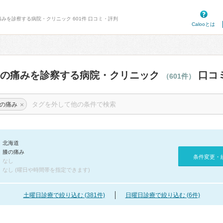
痛みを診察する病院・クリニック 601件 口コミ・評判
Calooとは
膝の痛みを診察する病院・クリニック
口コ
（601件）
×
の痛み
北海道
膝の痛み
条件変更・
なし
なし (曜日や時間帯を指定できます)
土曜日診療で絞り込む (381件)
日曜日診療で絞り込む (6件)