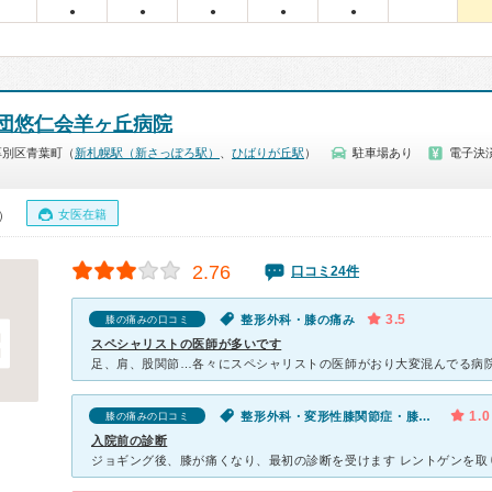
●
●
●
●
●
団悠仁会羊ヶ丘病院
厚別区青葉町（
新札幌駅（新さっぽろ駅）
、
ひばりが丘駅
）
駐車場あり
電子決
女医在籍
0）
2.76
口コミ24件
3.5
整形外科・膝の痛み
膝の痛みの口コミ
スペシャリストの医師が多いです
1.0
整形外科・変形性膝関節症・膝の痛み
膝の痛みの口コミ
入院前の診断