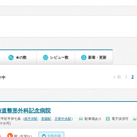
★の数
レビュー数
新着・更新
« 前
1
2
1件中
海道整形外科記念病院
豊平区平岸七条（
南平岸駅
、
美園駅
、
月寒中央駅
）
駐車場あり
電子決済可
マホ可)
女医在籍
0）
朝（8:30〜）