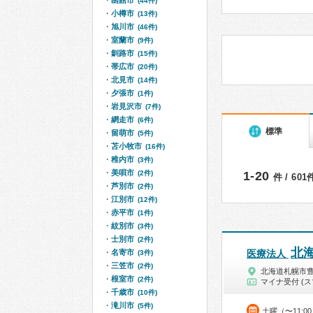
函館市
(44件)
小樽市
(13件)
旭川市
(46件)
室蘭市
(9件)
釧路市
(15件)
帯広市
(20件)
北見市
(14件)
夕張市
(1件)
岩見沢市
(7件)
網走市
(6件)
標準
留萌市
(5件)
苫小牧市
(16件)
稚内市
(3件)
美唄市
(2件)
1-20
件 / 60
芦別市
(2件)
江別市
(12件)
赤平市
(1件)
紋別市
(3件)
士別市
(2件)
北
名寄市
医療法人
(3件)
三笠市
(2件)
北海道札幌市
根室市
(2件)
マイナ受付 (ス
千歳市
(10件)
滝川市
(5件)
土曜（〜11:0