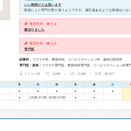
いい病院だとは思います
整形外科
5.0
膝治りました
整形外科
5.0
専門医
診療科：
リウマチ科、整形外科、リハビリテーション科、歯科口腔外科
専門医・資格：
アクセス数 7月：
1,845
| 6月：
2,168
| 年間：
20,973
月
火
水
木
金
土
●
●
●
●
●
●
13:00-17:00
13:00-17:00
●
●
●