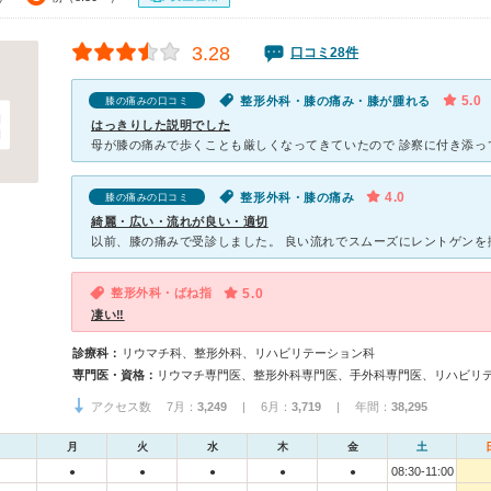
3.28
口コミ28件
5.0
整形外科・膝の痛み・膝が腫れる
膝の痛みの口コミ
はっきりした説明でした
4.0
整形外科・膝の痛み
膝の痛みの口コミ
綺麗・広い・流れが良い・適切
整形外科・ばね指
5.0
凄い‼︎
診療科：
リウマチ科、整形外科、リハビリテーション科
専門医・資格：
アクセス数 7月：
3,249
| 6月：
3,719
| 年間：
38,295
月
火
水
木
金
土
08:30-11:00
●
●
●
●
●