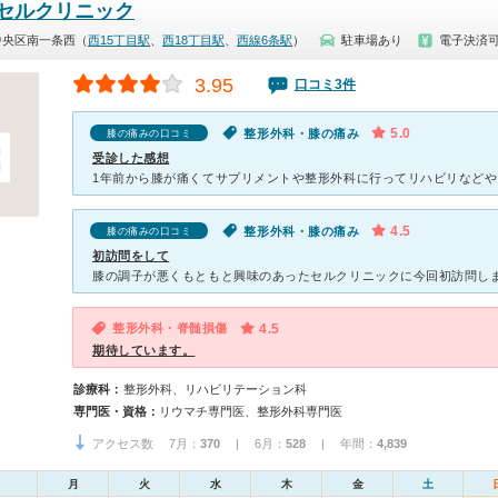
セルクリニック
中央区南一条西（
西15丁目駅
、
西18丁目駅
、
西線6条駅
）
駐車場あり
電子決済
3.95
口コミ3件
5.0
整形外科・膝の痛み
膝の痛みの口コミ
受診した感想
4.5
整形外科・膝の痛み
膝の痛みの口コミ
初訪問をして
整形外科・脊髄損傷
4.5
期待しています。
診療科：
整形外科、リハビリテーション科
専門医・資格：
リウマチ専門医、整形外科専門医
アクセス数 7月：
370
| 6月：
528
| 年間：
4,839
月
火
水
木
金
土