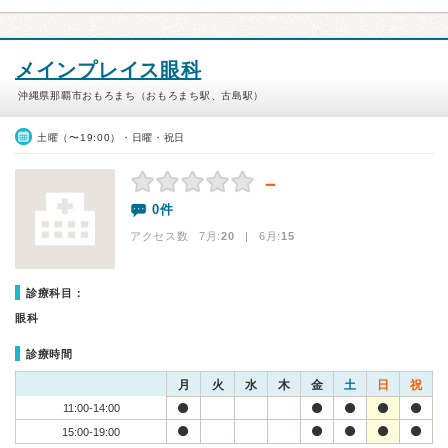
メインプレイス眼科
沖縄県那覇市おもろまち（おもろまち駅、古島駅）
土曜（〜19:00）・日曜・祝日
－
0件
アクセス数 7月:
20
| 6月:
15
診療科目：
眼科
診療時間
月
火
水
木
金
土
日
祝
11:00-14:00
15:00-19:00