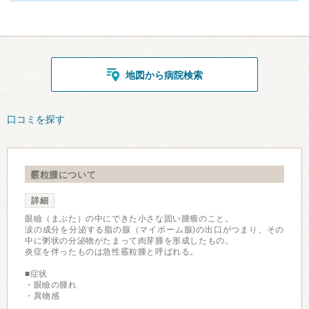
地図から病院検索
口コミを探す
霰粒腫について
詳細
眼瞼（まぶた）の中にできた小さな固い腫瘤のこと。
涙の成分を分泌する脂の腺（マイボーム腺)の出口がつまり、その
中に粥状の分泌物がたまって肉芽腫を形成したもの。
炎症を伴ったものは急性霰粒腫と呼ばれる。
■症状
・眼瞼の腫れ
・異物感