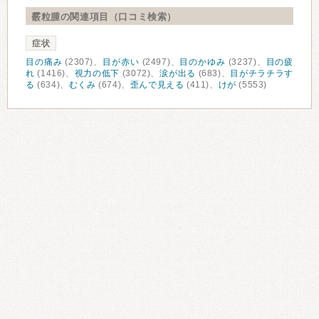
霰粒腫の関連項目（口コミ検索）
症状
目の痛み
(2307)、
目が赤い
(2497)、
目のかゆみ
(3237)、
目の疲
れ
(1416)、
視力の低下
(3072)、
涙が出る
(683)、
目がチラチラす
る
(634)、
むくみ
(674)、
歪んで見える
(411)、
けが
(5553)