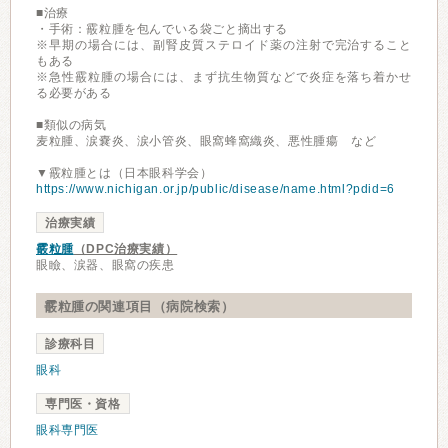
■治療
・手術：霰粒腫を包んでいる袋ごと摘出する
※早期の場合には、副腎皮質ステロイド薬の注射で完治すること
もある
※急性霰粒腫の場合には、まず抗生物質などで炎症を落ち着かせ
る必要がある
■類似の病気
麦粒腫、涙嚢炎、涙小管炎、眼窩蜂窩織炎、悪性腫瘍 など
▼霰粒腫とは（日本眼科学会）
https://www.nichigan.or.jp/public/disease/name.html?pdid=6
治療実績
霰粒腫
（DPC治療実績）
眼瞼、涙器、眼窩の疾患
霰粒腫の関連項目（病院検索）
診療科目
眼科
専門医・資格
眼科専門医