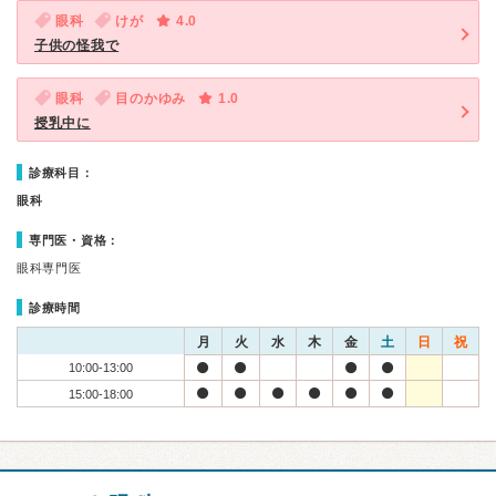
眼科
けが
4.0
子供の怪我で
眼科
目のかゆみ
1.0
授乳中に
診療科目：
眼科
専門医・資格：
眼科専門医
診療時間
月
火
水
木
金
土
日
祝
10:00-13:00
15:00-18:00