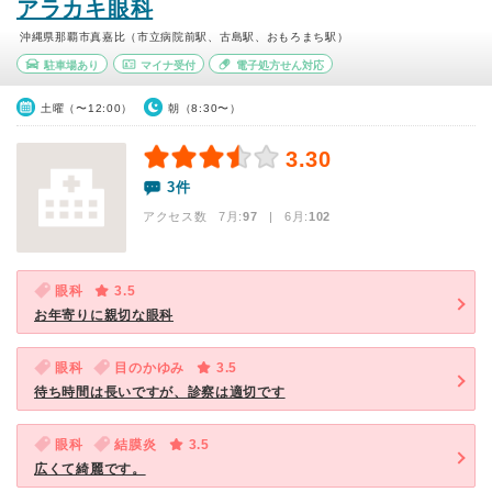
アラカキ眼科
沖縄県那覇市真嘉比（市立病院前駅、古島駅、おもろまち駅）
駐車場あり
マイナ受付
電子処方せん対応
土曜（〜12:00）
朝（8:30〜）
3.30
3件
アクセス数 7月:
97
| 6月:
102
眼科
3.5
お年寄りに親切な眼科
眼科
目のかゆみ
3.5
待ち時間は長いですが、診察は適切です
眼科
結膜炎
3.5
広くて綺麗です。