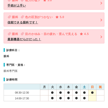
眼科
視力の低下
5.0
手術が上手い
眼科
色の区別がつかない
5.0
信頼できる眼科です！
眼科
目のかゆみ・目の疲れ・歪んで見える
4.5
最新機器だらけだった！
診療科目：
眼科
専門医・資格：
眼科専門医
診療時間
月
火
水
木
金
土
日
祝
08:30-12:30
14:00-17:30