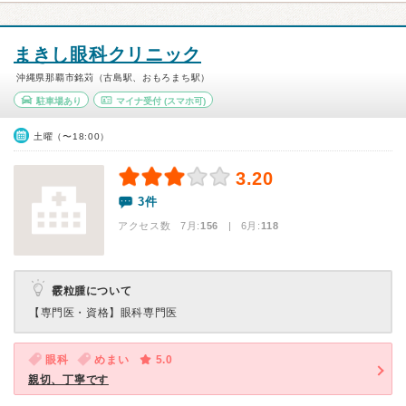
まきし眼科クリニック
沖縄県那覇市銘苅（古島駅、おもろまち駅）
駐車場あり
マイナ受付
(スマホ可)
土曜（〜18:00）
3.20
3件
アクセス数 7月:
156
| 6月:
118
霰粒腫について
【専門医・資格】
眼科専門医
眼科
めまい
5.0
親切、丁寧です