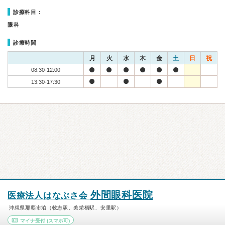
診療科目：
眼科
診療時間
月
火
水
木
金
土
日
祝
08:30-12:00
13:30-17:30
外間眼科医院
医療法人はなぶさ会
沖縄県那覇市泊（牧志駅、美栄橋駅、安里駅）
マイナ受付
(スマホ可)