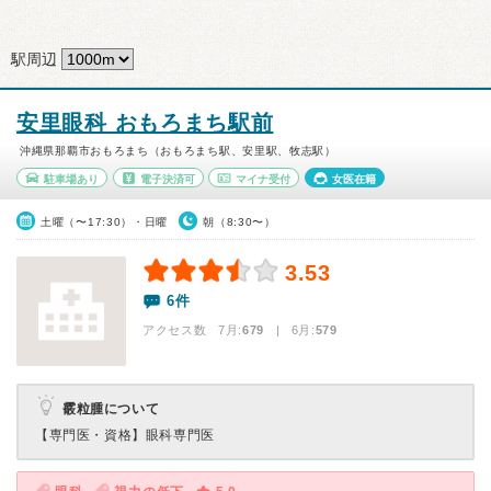
駅周辺
安里眼科 おもろまち駅前
沖縄県那覇市おもろまち（おもろまち駅、安里駅、牧志駅）
駐車場あり
電子決済可
マイナ受付
女医在籍
土曜（〜17:30）・日曜
朝（8:30〜）
3.53
6件
アクセス数 7月:
679
| 6月:
579
霰粒腫について
【専門医・資格】
眼科専門医