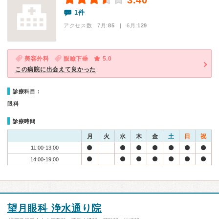
3.40
1件
アクセス数 7月:
85
| 6月:
129
美容外科
眼瞼下垂
5.0
この病院に出会えて良かった
診療科目：
眼科
診療時間
月
火
水
木
金
土
日
祝
11:00-13:00
14:00-19:00
望月眼科 浄水通り院