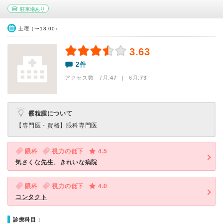
駐車場あり
土曜（〜18:00）
3.63
2件
アクセス数 7月:
47
| 6月:
73
霰粒腫について
【専門医・資格】
眼科専門医
眼科
視力の低下
4.5
気さくな先生、きれいな病院
眼科
視力の低下
4.0
コンタクト
診療科目：