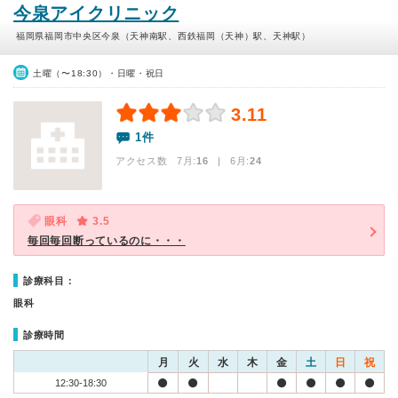
今泉アイクリニック
福岡県福岡市中央区今泉（天神南駅、西鉄福岡（天神）駅、天神駅）
土曜（〜18:30）・日曜・祝日
3.11
1件
アクセス数 7月:
16
| 6月:
24
眼科
3.5
毎回毎回断っているのに・・・
診療科目：
眼科
診療時間
月
火
水
木
金
土
日
祝
12:30-18:30