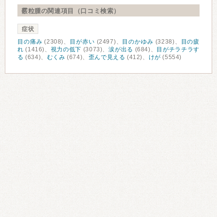
霰粒腫の関連項目（口コミ検索）
症状
目の痛み
(2308)、
目が赤い
(2497)、
目のかゆみ
(3238)、
目の疲
れ
(1416)、
視力の低下
(3073)、
涙が出る
(684)、
目がチラチラす
る
(634)、
むくみ
(674)、
歪んで見える
(412)、
けが
(5554)