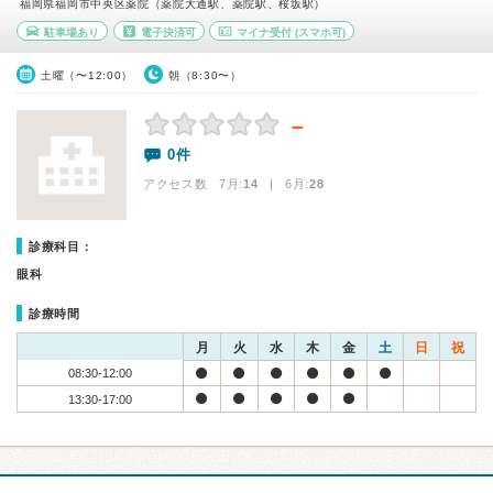
福岡県福岡市中央区薬院（薬院大通駅、薬院駅、桜坂駅）
駐車場あり
電子決済可
マイナ受付
(スマホ可)
土曜（〜12:00）
朝（8:30〜）
－
0件
アクセス数 7月:
14
| 6月:
28
診療科目：
眼科
診療時間
月
火
水
木
金
土
日
祝
08:30-12:00
13:30-17:00