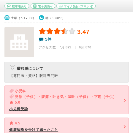
駐車場あり
電子決済可
マイナ受付
(スマホ可)
土曜（〜17:00）
朝（8:30〜）
3.47
5件
アクセス数 7月:
829
| 6月:
870
霰粒腫について
【専門医・資格】
眼科専門医
小児科
発熱（子供）・腹痛・吐き気・嘔吐（子供）・下痢（子供）
5.0
小児科受診
4.5
健康診断を受けて思ったこと