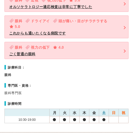
眼科
近視
視力の低下
5.0
オルソケラトロジー適応検査は非常に丁寧でした
眼科
ドライアイ
頭が痛い・目がチラチラする
5.0
これからも通いたくなる病院です
眼科
視力の低下
4.0
ごく普通の眼科
診療科目：
眼科
専門医・資格：
眼科専門医
診療時間
月
火
水
木
金
土
日
祝
10:30-19:00