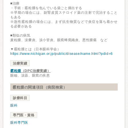
■治療
・手術：霰粒腫を包んでいる袋ごと摘出する
※早期の場合には、副腎皮質ステロイド薬の注射で完治すること
もある
※急性霰粒腫の場合には、まず抗生物質などで炎症を落ち着かせ
る必要がある
■類似の病気
麦粒腫、涙嚢炎、涙小管炎、眼窩蜂窩織炎、悪性腫瘍 など
▼霰粒腫とは（日本眼科学会）
https://www.nichigan.or.jp/public/disease/name.html?pdid=6
治療実績
霰粒腫
（DPC治療実績）
眼瞼、涙器、眼窩の疾患
霰粒腫の関連項目（病院検索）
診療科目
眼科
専門医・資格
眼科専門医