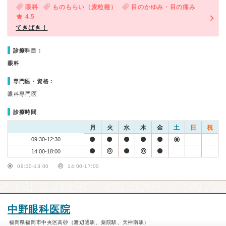
眼科
ものもらい（麦粒種）
目のかゆみ・目の痛み
4.5
てきぱき！
診療科目：
眼科
専門医・資格：
眼科専門医
診療時間
月
火
水
木
金
土
日
祝
09:30-12:30
14:00-18:00
09:30-13:00
14:00-17:00
中野眼科医院
福岡県福岡市中央区高砂（渡辺通駅、薬院駅、天神南駅）