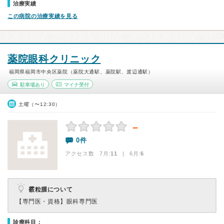
治療実績
この病院の治療実績を見る
薬院眼科クリニック
福岡県福岡市中央区薬院（薬院大通駅、薬院駅、渡辺通駅）
駐車場あり
マイナ受付
土曜（〜12:30）
－
0件
アクセス数 7月:
11
| 6月:
6
霰粒腫について
【専門医・資格】
眼科専門医
診療科目：