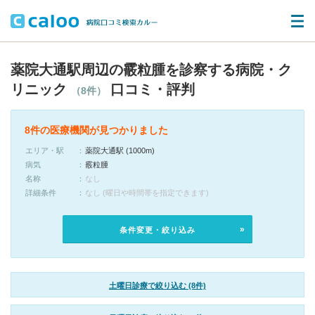
薬院大通駅周辺の霰粒腫を診察する病院・ク
リニック
口コミ・評判
（8件）
8件の医療機関が見つかりました
エリア・駅
薬院大通駅 (1000m)
病気
霰粒腫
名称
なし
詳細条件
なし (曜日や時間帯を指定できます)
条件変更・絞り込み
土曜日診療で絞り込む (8件)