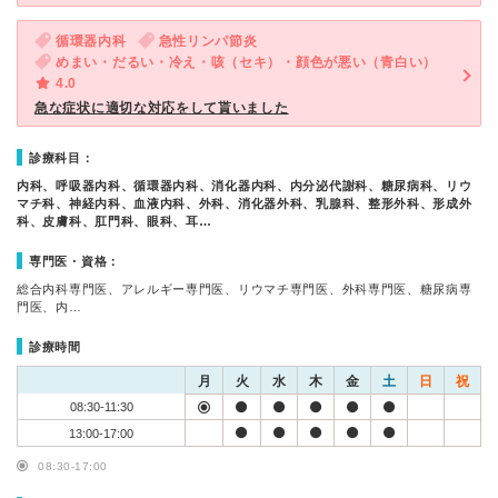
循環器内科
急性リンパ節炎
めまい・だるい・冷え・咳（セキ）・顔色が悪い（青白い）
4.0
急な症状に適切な対応をして貰いました
診療科目：
内科、呼吸器内科、循環器内科、消化器内科、内分泌代謝科、糖尿病科、リウ
マチ科、神経内科、血液内科、外科、消化器外科、乳腺科、整形外科、形成外
科、皮膚科、肛門科、眼科、耳…
専門医・資格：
総合内科専門医、アレルギー専門医、リウマチ専門医、外科専門医、糖尿病専
門医、内…
診療時間
月
火
水
木
金
土
日
祝
08:30-11:30
13:00-17:00
08:30-17:00