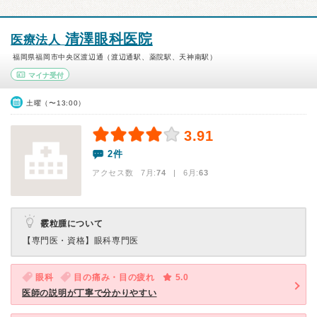
清澤眼科医院
医療法人
福岡県福岡市中央区渡辺通（渡辺通駅、薬院駅、天神南駅）
マイナ受付
土曜（〜13:00）
3.91
2件
アクセス数 7月:
74
| 6月:
63
霰粒腫について
【専門医・資格】
眼科専門医
眼科
目の痛み・目の疲れ
5.0
医師の説明が丁寧で分かりやすい