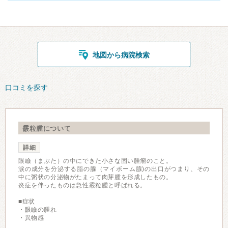
地図から病院検索
口コミを探す
霰粒腫について
詳細
眼瞼（まぶた）の中にできた小さな固い腫瘤のこと。
涙の成分を分泌する脂の腺（マイボーム腺)の出口がつまり、その
中に粥状の分泌物がたまって肉芽腫を形成したもの。
炎症を伴ったものは急性霰粒腫と呼ばれる。
■症状
・眼瞼の腫れ
・異物感