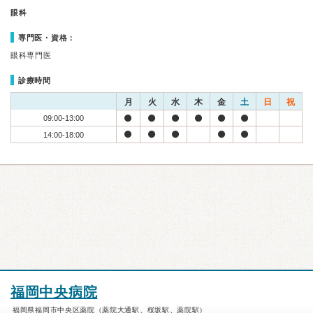
眼科
専門医・資格：
眼科専門医
診療時間
月
火
水
木
金
土
日
祝
09:00-13:00
14:00-18:00
福岡中央病院
福岡県福岡市中央区薬院（薬院大通駅、桜坂駅、薬院駅）