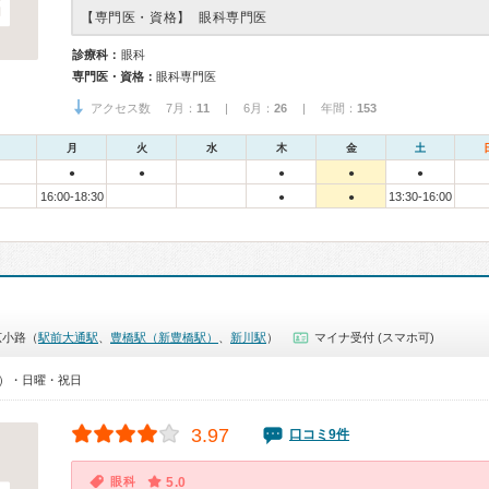
【専門医・資格】
眼科専門医
診療科：
眼科
専門医・資格：
眼科専門医
アクセス数 7月：
11
| 6月：
26
| 年間：
153
月
火
水
木
金
土
●
●
●
●
●
16:00-18:30
13:30-16:00
●
●
広小路（
駅前大通駅
、
豊橋駅（新豊橋駅）
、
新川駅
）
マイナ受付 (スマホ可)
30）・日曜・祝日
3.97
口コミ9件
眼科
5.0