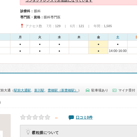
コンタクトレンズでお世話になっています
診療科：
眼科
専門医・資格：
眼科専門医
アクセス数 7月：
129
| 6月：
121
| 年間：
1,585
月
火
水
木
金
土
●
●
●
●
●
14:00-16:00
●
●
●
●
駅前大通（
駅前大通駅
、
新川駅
、
豊橋駅（新豊橋駅）
）
駐車場あり
マイナ受付
0）
－
口コミ0件
霰粒腫について