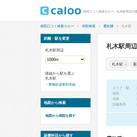
病院口コミ検索カルー - 札木駅周辺の
病院口コミ検索カルー
病院検索
霰粒腫
札木駅
距離・駅を変更
札木駅周
札木駅周辺
×
札木駅
霰
路線から駅を選ぶ
札木駅
豊橋鉄道東田本線
エリア・駅
病気
名称
地図から検索
詳細条件
地図から病院を探す
診療科目から探す