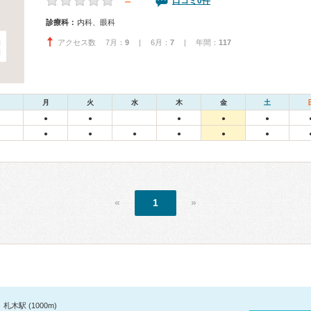
－
口コミ0件
診療科：
内科、眼科
アクセス数 7月：
9
| 6月：
7
| 年間：
117
月
火
水
木
金
土
●
●
●
●
●
●
●
●
●
●
●
«
1
»
札木駅 (1000m)