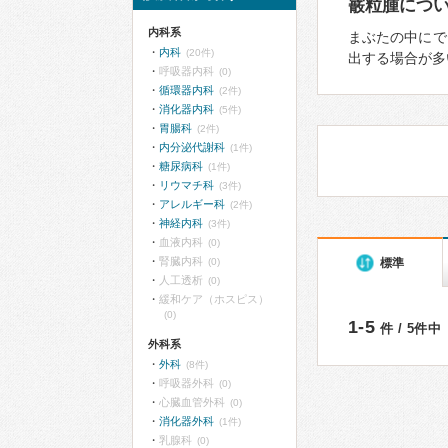
霰粒腫につ
内科系
まぶたの中にで
内科
(20件)
出する場合が多
呼吸器内科
(0)
循環器内科
(2件)
消化器内科
(5件)
胃腸科
(2件)
内分泌代謝科
(1件)
糖尿病科
(1件)
リウマチ科
(3件)
アレルギー科
(2件)
神経内科
(3件)
血液内科
(0)
腎臓内科
標準
(0)
人工透析
(0)
緩和ケア（ホスピス）
(0)
1-5
件 / 5件中
外科系
外科
(8件)
呼吸器外科
(0)
心臓血管外科
(0)
消化器外科
(1件)
乳腺科
(0)