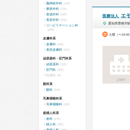
脳神経外科
(1件)
整形外科
(7件)
形成外科
(3件)
エ
医療法人
美容外科
(5件)
愛知県豊橋市
リハビリテーション科
(4件)
土曜（〜16:0
皮膚科系
皮膚科
(4件)
美容皮膚科
(5件)
泌尿器科・肛門科系
泌尿器科
(3件)
肛門科
(3件)
性病科
(0)
診療所
眼科系
眼科
(5件)
耳鼻咽喉科系
耳鼻咽喉科
(3件)
産婦人科系
産科
(1件)
婦人科
(3件)
産婦人科
(2件)