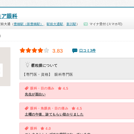
モア眼科
駅前大通（
豊橋駅（新豊橋駅）
、
駅前大通駅
、
新川駅
）
マイナ受付 (スマホ可)
0）
3.83
口コミ3件
霰粒腫について
【専門医・資格】
眼科専門医
眼科・目の痛み
4.5
先生が面白い
眼科・角膜炎・目の痛み
4.5
土曜の午後、診てもらい助かりました
眼科
4.0