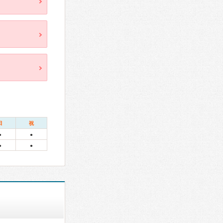
日
祝
●
●
●
●