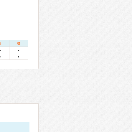
日
祝
●
●
●
●