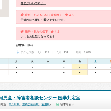
感じがいいですよ。
眼科・ものもらい（麦粒種）
4.5
子連れにも優しく通いやすいです。
眼科・視力の低下
4.5
いつもお世話になってます
診療科：
眼科
アクセス数 7月：
119
| 6月：
131
| 年間：
1,695
月
火
水
木
金
土
●
●
●
●
●
●
●
●
●
●
河児童・障害者相談センター 医学判定室
八町通（
東八町駅
、
豊橋公園前駅
、
前畑駅
）
駐車場あり