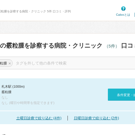
霰粒腫を診察する病院・クリニック 5件 口コミ・評判
Calooとは
辺の霰粒腫を診察する病院・クリニック
口コ
（5件）
×
粒腫
札木駅 (1000m)
霰粒腫
条件変更・
なし
なし (曜日や時間帯を指定できます)
土曜日診療で絞り込む (4件)
日曜日診療で絞り込む (2件)