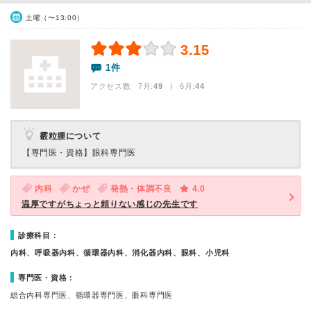
土曜（〜13:00）
3.15
1件
アクセス数 7月:
49
| 6月:
44
霰粒腫について
【専門医・資格】
眼科専門医
内科
かぜ
発熱・体調不良
4.0
温厚ですがちょっと頼りない感じの先生です
診療科目：
内科、呼吸器内科、循環器内科、消化器内科、眼科、小児科
専門医・資格：
総合内科専門医、循環器専門医、眼科専門医