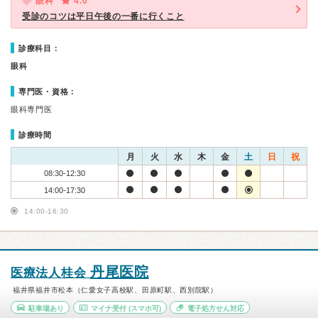
眼科
4.0
受診のコツは平日午後の一番に行くこと
診療科目：
眼科
専門医・資格：
眼科専門医
診療時間
月
火
水
木
金
土
日
祝
08:30-12:30
14:00-17:30
14:00-16:30
丹尾医院
医療法人桂会
福井県福井市松本（仁愛女子高校駅、田原町駅、西別院駅）
駐車場あり
マイナ受付
(スマホ可)
電子処方せん対応