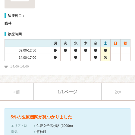
診療科目：
眼科
診療時間
月
火
水
木
金
土
日
祝
09:00-12:30
14:00-17:00
14:00-16:00
«前
1/1ページ
次»
5件の医療機関が見つかりました
エリア・駅
仁愛女子高校駅 (1000m)
病気
霰粒腫