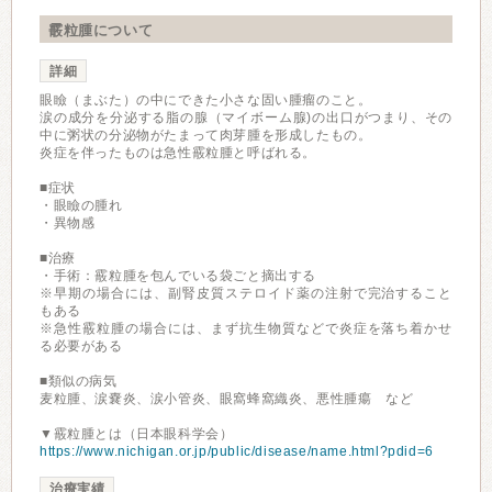
霰粒腫について
詳細
眼瞼（まぶた）の中にできた小さな固い腫瘤のこと。
涙の成分を分泌する脂の腺（マイボーム腺)の出口がつまり、その
中に粥状の分泌物がたまって肉芽腫を形成したもの。
炎症を伴ったものは急性霰粒腫と呼ばれる。
■症状
・眼瞼の腫れ
・異物感
■治療
・手術：霰粒腫を包んでいる袋ごと摘出する
※早期の場合には、副腎皮質ステロイド薬の注射で完治すること
もある
※急性霰粒腫の場合には、まず抗生物質などで炎症を落ち着かせ
る必要がある
■類似の病気
麦粒腫、涙嚢炎、涙小管炎、眼窩蜂窩織炎、悪性腫瘍 など
▼霰粒腫とは（日本眼科学会）
https://www.nichigan.or.jp/public/disease/name.html?pdid=6
治療実績