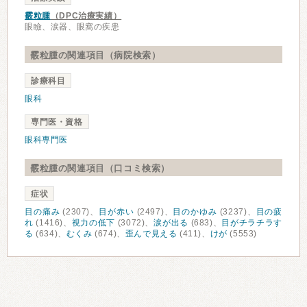
霰粒腫
（DPC治療実績）
眼瞼、涙器、眼窩の疾患
霰粒腫の関連項目（病院検索）
診療科目
眼科
専門医・資格
眼科専門医
霰粒腫の関連項目（口コミ検索）
症状
目の痛み
(2307)、
目が赤い
(2497)、
目のかゆみ
(3237)、
目の疲
れ
(1416)、
視力の低下
(3072)、
涙が出る
(683)、
目がチラチラす
る
(634)、
むくみ
(674)、
歪んで見える
(411)、
けが
(5553)