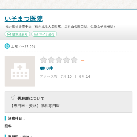
いそまつ医院
福井県福井市中央（福井城址大名町駅、足羽山公園口駅、仁愛女子高校駅）
駐車場あり
マイナ受付
土曜（〜17:00）
－
0件
アクセス数 7月:
10
| 6月:
14
霰粒腫について
【専門医・資格】
眼科専門医
診療科目：
眼科