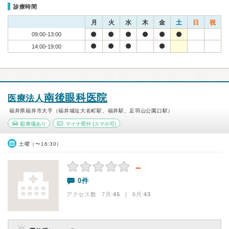
診療時間
月
火
水
木
金
土
日
祝
09:00-13:00
14:00-19:00
南後眼科医院
医療法人
福井県福井市大手（福井城址大名町駅、福井駅、足羽山公園口駅）
駐車場あり
マイナ受付
(スマホ可)
土曜（〜16:30）
－
0件
アクセス数 7月:
45
| 6月:
43