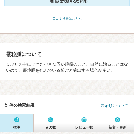
日曜日診療で絞り込む (0件)
口コミ検索はこちら
霰粒腫について
まぶたの中にできた小さな固い腫瘤のこと。自然に治ることはな
いので、霰粒腫を包んでいる袋ごと摘出する場合が多い。
5
件の検索結果
表示順について
標準
★の数
レビュー数
新着・更新