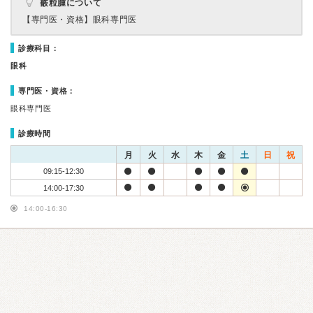
霰粒腫について
【専門医・資格】
眼科専門医
診療科目：
眼科
専門医・資格：
眼科専門医
診療時間
月
火
水
木
金
土
日
祝
09:15-12:30
14:00-17:30
14:00-16:30