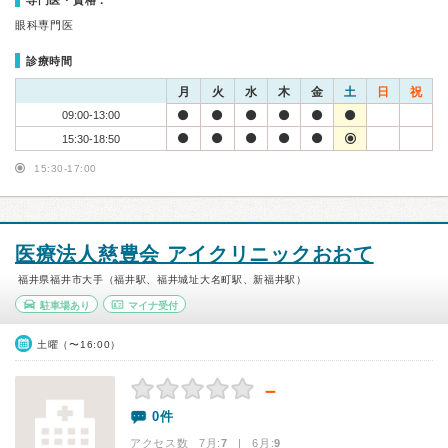
専門医・資格：
眼科専門医
診療時間
月
火
水
木
金
土
日
祝
09:00-13:00
15:30-18:50
15:30-17:00
医療法人慈豊会 アイクリニックおおて
福井県福井市大手（福井駅、福井城址大名町駅、新福井駅）
駐車場あり
マイナ受付
土曜（〜16:00）
－
0件
アクセス数 7月:
7
| 6月:
9