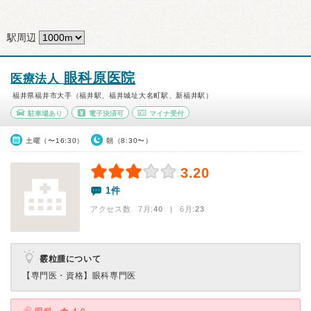
駅周辺
眼科原医院
医療法人
福井県福井市大手（福井駅、福井城址大名町駅、新福井駅）
駐車場あり
電子決済可
マイナ受付
土曜（〜16:30）
朝（8:30〜）
3.20
1件
アクセス数 7月:
40
| 6月:
23
霰粒腫について
【専門医・資格】
眼科専門医